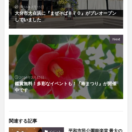
2026年2月15日
大分市大在浜に『まぜそば８７０』がプレオープン
していました
Next
2026年2月15日
鑑賞無料！多彩なイベントも！『椿まつり』が開催
中です
関連する記事
平和市民公園能楽堂 最大の
イベント