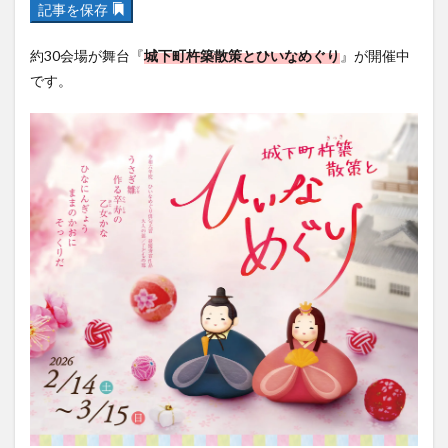
記事を保存
フルーツ
プレミアム商品券
プロレス
ヘルシー
ペスカトーレ
ペット
約30会場が舞台『
城下町杵築散策とひいなめぐり
』が開催中
ホーバークラフト
ミヤマキリシマ
ラクテンチ
です。
ラバーダック
ランチ
ラーメン
リニューアル
リンクスクエア
レトロ
レンタサイクル
中央町
中津市
中華料理
九重町
休業
佐伯市
佐伯市ランチ
佐賀関
体験レポ
保護猫
催事
公園
冬
初詣
別府
別府市
別府観光
古国府
古墳
古物
古着
台湾料理
和定食
和菓子
和食
国東市
地獄めぐり
城島高原パーク
壁画
夏祭り
外貨両替機
大分みなと祭り
大分グルメ
大分スイーツ
大分ランチ
大分三好ヴァイセアドラー
大分市
大分市美術館
大分県
大分県立美術館
大分空港
大分駅