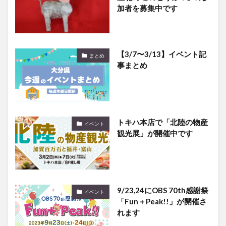
加者を募集中です
【3/7〜3/13】イベント記
まとめ
事まとめ
トキハ本店で「北陸の物産
イベント
観光展」が開催中です
9/23,24にOBS 70th感謝祭
イベント
「Fun＋Peak!!」が開催さ
れます