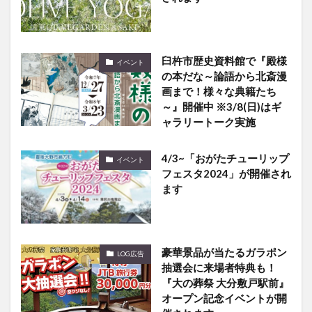
臼杵市歴史資料館で『殿様
イベント
の本だな～論語から北斎漫
画まで！様々な典籍たち
～』開催中 ※3/8(日)はギ
ャラリートーク実施
4/3~「おがたチューリップ
イベント
フェスタ2024」が開催され
ます
豪華景品が当たるガラポン
LOG広告
抽選会に来場者特典も！
『大の葬祭 大分敷戸駅前』
オープン記念イベントが開
催されます