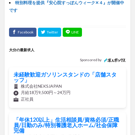
特別料理を提供『安心院すっぽんウィーク✕４』が開催中
です
大分の最新求人
Sponsored by
未経験歓迎ガソリンスタンドの「店舗スタ
ッフ」
株式会社NEKSJAPAN
月給18万9,500円～24万円
正社員
「年休120以上」生活相談員/資格必須/正職
員/日勤のみ/特別養護老人ホーム/社会保障
完備
社会福祉法人青樹会/特別養護老人ホーム リバーサイ