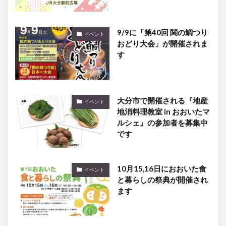
9/9に「第40回 関の鯛つり
イベント
おどり大会」が開催されま
す
大分市で開催される『地産
イベント
地消料理教室 in おおいたマ
ルシェ』の参加者を募集中
です
10月15,16日におおいた食
イベント
と暮らしの祭典が開催され
ます