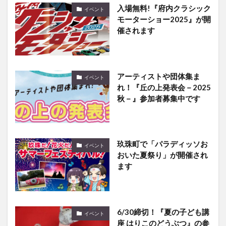
入場無料!『府内クラシック
イベント
モーターショー2025』が開
催されます
アーティストや団体集ま
イベント
れ！『丘の上発表会－2025
秋－』参加者募集中です
玖珠町で「パラディッソお
イベント
おいた夏祭り」が開催され
ます
6/30締切！『夏の子ども講
イベント
座 はりこのどうぶつ』の参