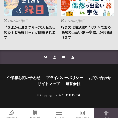
2026年8月3日
2026年8月3日
『きよかわ夏まつり～大人も楽し
行き先は運次第⁉『ガチャで巡る
める子ども縁日～』が開催されま
偶然の出会い旅 in宇佐』が開催さ
す
れます
企業様お問い合わせ
プライバシーポリシー
お問い合わせ
サイトマップ
運営会社
© Copyright 2026
LOG OITA
.
情報提供
保存記事
メニュー
開店・閉店
TOPへ