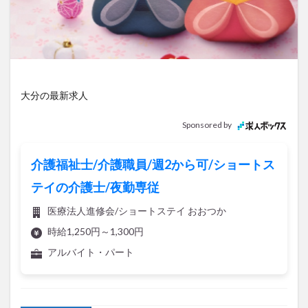
アイススケート
アウトドア
アサイーボウル
アフリカンサファリ
アミュプラザおおいた
アレンジレシピ
アートプラザ
イタリア料理
イベント
イルミネーション
インド料理
ウクライナ
オープン
カフェ
キャンプ
大分の最新求人
グルメ
コストコ
コスモス
コンビニ
Sponsored by
コース料理
コーヒー
サイゼリヤ
サウナ
ジェラート
ジゴロック
ジゴロック2025
介護福祉士/介護職員/週2から可/ショートス
ジャマイカ料理
ジャークチキン
スイーツ
テイの介護士/夜勤専従
スタバ
セレクトショップ
ソフトクリーム
医療法人進修会/ショートステイ おおつか
チキンカレー
テイクアウト
テレビ
時給1,250円～1,300円
トキハ本店
ハロウィン
ハンバーガー
アルバイト・パート
ハンバーグ
ハーモニーランド
パスタ
パフェ
パン
パーク
パークプレイス大分
ビアガーデン
ビール
ピザ
フェス