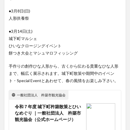
買い物
車
農業文化公園
道の駅
●3月8日(日)
鉄道ジオラマ
閉店
閉院
開店
開店閉店
人形供養祭
開店閉店まとめ
開院
韓国
韓国料理
●3月14日(土)
音楽
飛行機
飲み物
高崎山
鰻
城下町マルシェ
ひいなクロージングイベント
検索
餅つき大会とマシュマロフィッシング
手作りの創作ひな人形から、古くから伝わる貴重なひな人形
まで、幅広く展示されます。城下町散策や期間中のイベン
ト・Special Eventとあわせて、春の風情をお楽しみ下さい。
一般社団法人 杵築市観光協会
令和７年度 城下町杵築散策とひい
なめぐり ｜一般社団法人 杵築市
観光協会（公式ホームページ）