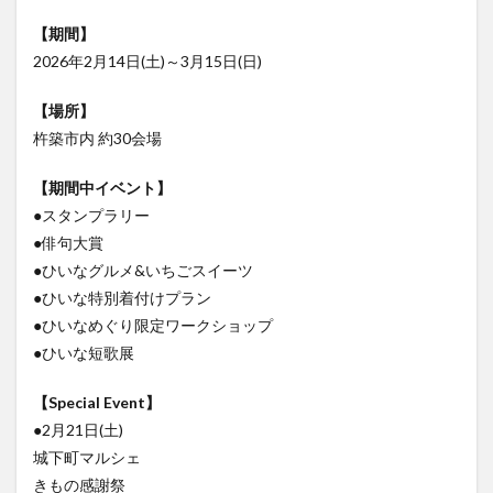
大分駅近く
大神ファーム
大谷翔平選手
【期間】
姫島村
子ども教室
子ども服
子育て
2026年2月14日(土)～3月15日(日)
宇佐市
居酒屋
屋台
平和市民公園能楽堂
【場所】
庄内町カフェ
府内
投票
挾間町
新幹線
杵築市内 約30会場
新店
日出
日出町
日田市
昆虫食
明豊
書店
期間限定
本
杵築市
【期間中イベント】
●スタンプラリー
津久見市
海開き
温泉
湧水
湯布院
●俳句大賞
滝
漢方
炭火焼き
焼き菓子
犬
●ひいなグルメ&いちごスイーツ
玖珠郡
由布市
由布院
甲子園
石仏
●ひいな特別着付けプラン
磨崖仏
祝祭の広場
神社
祭り
秋
●ひいなめぐり限定ワークショップ
移転
竹田
竹田市
竹田市ディナー
紅葉
●ひいな短歌展
絵本
自動販売機
自転車
臼杵市
舞台
【Special Event】
芋
花
花火
茶碗蒸し
蕎麦
虹
●2月21日(土)
衆議院選挙
複合公共施設
観光
観光スポット
城下町マルシェ
話題
豊後大野
豊後大野市
豊後高田市
きもの感謝祭