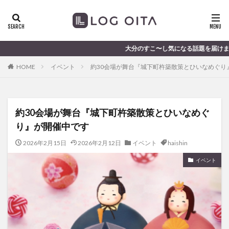
ランチ
開店
ディナー
花火
カテゴリー
大分のすこ〜し気になる話題を届けます │ 記事は毎日更
HOME
イベント
約30会場が舞台『城下町杵築散策とひいなめぐり
タグ
chocozap
DE
GW
haiashin
haishi
約30会場が舞台『城下町杵築散策とひいなめぐ
haishin
haisin
haisnin
hasihin
hasishin
り』が開催中です
hishin
hqaishin
JR
kaiten
line
OPA
Paypay
PR
TOKIPO
TOYOTA
2026年2月15日
2026年2月12日
イベント
haishin
あじさい
いちご
うみたまご
おでかけ
イベント
お土産
お弁当
かき氷
からあげ
くじゅう連山
ねとらぼ
ひまわり
ふるさと納税
まつり
まとめ
みかん
むし湯
わさだタウン
わったん