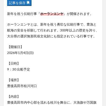
記事を保存
フルーツ
プレミアム商品券
プロレス
ヘルシー
ペスカトーレ
ペット
新年を祝う伝統行事『
ホーランエンヤ
』が開催されます。
ホーバークラフト
ミヤマキリシマ
ラクテンチ
ホーランエンヤとは、新年を祝う勇壮な伝統行事で、豊漁と
ラバーダック
ランチ
ラーメン
リニューアル
航海の安全を祈願して行われます。300年以上の歴史を誇り、
リンクスクエア
レトロ
レンタサイクル
大分県の選択無形民俗文化財にも指定されている行事です。
中央町
中津市
中華料理
九重町
休業
佐伯市
佐伯市ランチ
佐賀関
体験レポ
【開催日】
2026年1月4日(日)
保護猫
催事
公園
冬
初詣
別府
別府市
別府観光
古国府
古墳
古物
【日時】
古着
台湾料理
和定食
和菓子
和食
9：30 出船予定
国東市
地獄めぐり
城島高原パーク
壁画
【場所】
夏祭り
外貨両替機
大分みなと祭り
豊後高田市桂川河口
大分グルメ
大分スイーツ
大分ランチ
大分三好ヴァイセアドラー
大分市
大分市美術館
【内容】
豊後高田市内中心部を流れる桂川を舞台に、大漁旗や万国旗
大分県
大分県立美術館
大分空港
大分駅