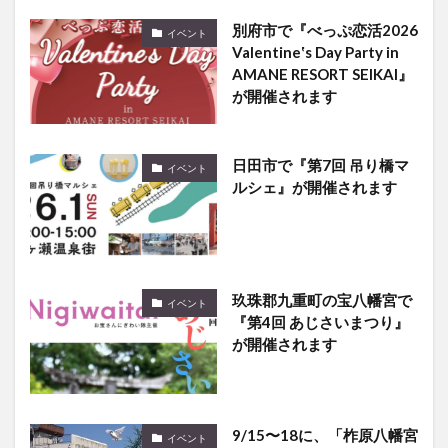
別府市で『べっぷ恋活2026
イベント
Valentine‛s Day Party in
AMANE RESORT SEIKAI』
が開催されます
日田市で『第7回 吊り橋マ
イベント
ルシェ』が開催されます
玖珠郡九重町の宝八幡宮で
イベント
『第4回 あじさいまつり』
が開催されます
9/15〜18に、「柞原八幡宮
イベント