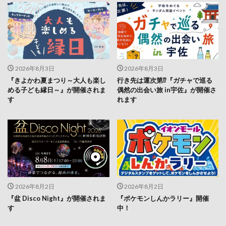
2026年8月3日
2026年8月3日
『きよかわ夏まつり～大人も楽し
行き先は運次第⁉『ガチャで巡る
める子ども縁日～』が開催されま
偶然の出会い旅 in宇佐』が開催さ
す
れます
2026年8月2日
2026年8月2日
『盆 Disco Night』が開催されま
『ポケモンしんかラリー』開催
す
中！