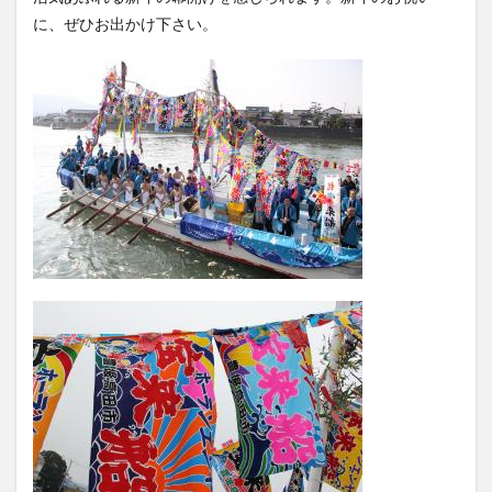
買い物
車
農業文化公園
道の駅
に、ぜひお出かけ下さい。
鉄道ジオラマ
閉店
閉院
開店
開店閉店
開店閉店まとめ
開院
韓国
韓国料理
音楽
飛行機
飲み物
高崎山
鰻
検索