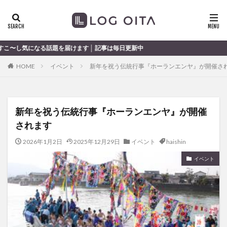
ランチ
開店
ディナー
花火
カテゴリー
を届けます │ 記事は毎日更新中
HOME
イベント
新年を祝う伝統行事『ホーランエンヤ』が開催さ
タグ
chocozap
DE
GW
haiashin
haishi
新年を祝う伝統行事『ホーランエンヤ』が開催
haishin
haisin
haisnin
hasihin
hasishin
されます
hishin
hqaishin
JR
kaiten
line
OPA
Paypay
PR
TOKIPO
TOYOTA
2026年1月2日
2025年12月29日
イベント
haishin
あじさい
いちご
うみたまご
おでかけ
イベント
お土産
お弁当
かき氷
からあげ
くじゅう連山
ねとらぼ
ひまわり
ふるさと納税
まつり
まとめ
みかん
むし湯
わさだタウン
わったん