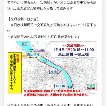
で華やかに飾られた「宝来船」が、河口にある琴平宮から約
大分駅近く
大神ファーム
大谷翔平選手
1km上流の若宮八幡神社を目指して進みます
姫島村
子ども教室
子ども服
子育て
宇佐市
居酒屋
屋台
平和市民公園能楽堂
【交通規制・餅まき】
・当日は桂川周辺で交通規制が実施されますのでご注意下さ
庄内町カフェ
府内
投票
挾間町
新幹線
い
新店
日出
日出町
日田市
昆虫食
・規制箇所内のみ 宝来船から紅白餅が撒かれます
明豊
書店
期間限定
本
杵築市
津久見市
海開き
温泉
湧水
湯布院
滝
漢方
炭火焼き
焼き菓子
犬
玖珠郡
由布市
由布院
甲子園
石仏
磨崖仏
祝祭の広場
神社
祭り
秋
移転
竹田
竹田市
竹田市ディナー
紅葉
絵本
自動販売機
自転車
臼杵市
舞台
芋
花
花火
茶碗蒸し
蕎麦
虹
衆議院選挙
複合公共施設
観光
観光スポット
話題
豊後大野
豊後大野市
豊後高田市
活気あふれる新年の幕開けを感じられます。新年のお祝い