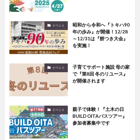
昭和から令和へ『トキハ90
イベント
年の歩み』が開催！12/28
～12/31は『餅つき大会』
を実施！
子育てサポート施設 母の家
イベント
で『第8回 冬のリユース』
が開催されます
親子で体験！『土木の日
イベント
BUILD OITAバスツアー』
参加者募集中です