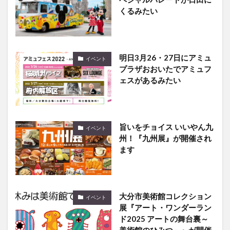
くるみたい
明日3月26・27日にアミュ
イベント
プラザおおいたでアミュフ
ェスがあるみたい
旨いをチョイス いいやん九
イベント
州！『九州展』が開催され
ます
大分市美術館コレクション
イベント
展『アート・ワンダーラン
ド2025 アートの舞台裏～
美術館のひみつ～』が開催