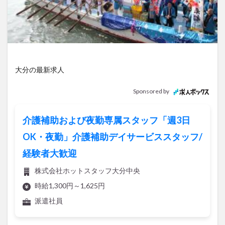
アイススケート
アウトドア
アサイーボウル
アフリカンサファリ
アミュプラザおおいた
アレンジレシピ
アートプラザ
イタリア料理
イベント
イルミネーション
インド料理
ウクライナ
オープン
カフェ
キャンプ
大分の最新求人
グルメ
コストコ
コスモス
コンビニ
Sponsored by
コース料理
コーヒー
サイゼリヤ
サウナ
ジェラート
ジゴロック
ジゴロック2025
介護補助および夜勤専属スタッフ「週3日
ジャマイカ料理
ジャークチキン
スイーツ
OK・夜勤」介護補助デイサービススタッフ/
スタバ
セレクトショップ
ソフトクリーム
経験者大歓迎
チキンカレー
テイクアウト
テレビ
株式会社ホットスタッフ大分中央
トキハ本店
ハロウィン
ハンバーガー
時給1,300円～1,625円
ハンバーグ
ハーモニーランド
パスタ
パフェ
派遣社員
パン
パーク
パークプレイス大分
ビアガーデン
ビール
ピザ
フェス