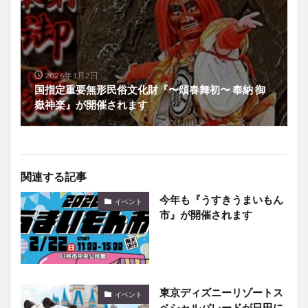
2026年1月2日
国指定重要無形民俗文化財『〜頌春舞初〜 奉納 御
嶽神楽』が開催されます
関連する記事
今年も『うすきうまいもん
イベント
市』が開催されます
東京ディズニーリゾートス
イベント
ペシャルパレードが日田に