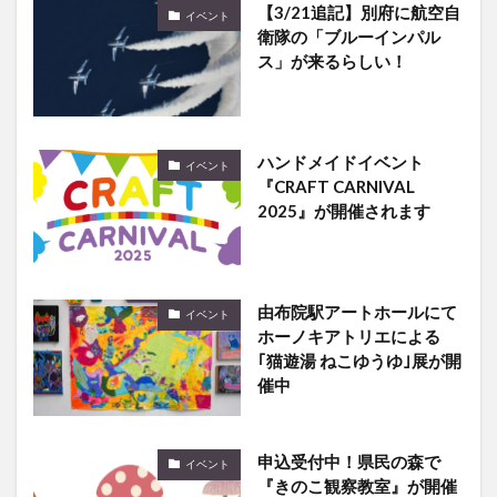
【3/21追記】別府に航空自
イベント
衛隊の「ブルーインパル
ス」が来るらしい！
ハンドメイドイベント
イベント
『CRAFT CARNIVAL
2025』が開催されます
由布院駅アートホールにて
イベント
ホーノキアトリエによる
｢猫遊湯 ねこゆうゆ｣展が開
催中
申込受付中！県民の森で
イベント
『きのこ観察教室』が開催