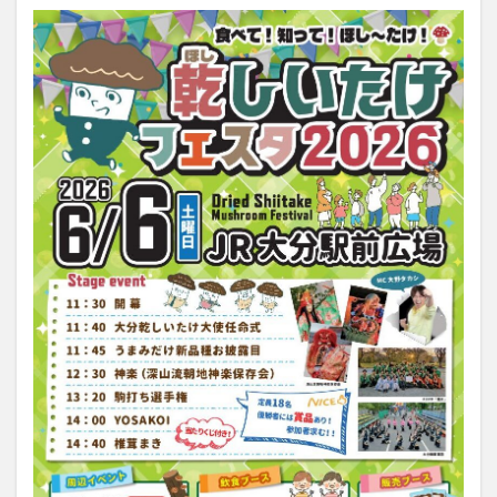
大分駅近く
大神ファーム
大谷翔平選手
姫島村
子ども教室
子ども服
子育て
宇佐市
居酒屋
屋台
平和市民公園能楽堂
庄内町カフェ
府内
投票
挾間町
新幹線
新店
日出
日出町
日田市
昆虫食
明豊
書店
期間限定
本
杵築市
津久見市
海開き
温泉
湧水
湯布院
滝
漢方
炭火焼き
焼き菓子
犬
玖珠郡
由布市
由布院
甲子園
石仏
磨崖仏
祝祭の広場
神社
祭り
秋
移転
竹田
竹田市
竹田市ディナー
紅葉
絵本
自動販売機
自転車
臼杵市
舞台
芋
花
花火
茶碗蒸し
蕎麦
虹
衆議院選挙
複合公共施設
観光
観光スポット
話題
豊後大野
豊後大野市
豊後高田市