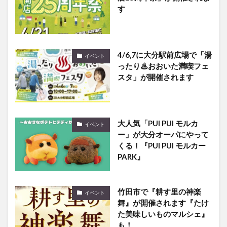
す
4/6,7に大分駅前広場で「湯
イベント
ったり♨おおいた満喫フェ
スタ」が開催されます
大人気「PUI PUI モルカ
イベント
ー」が大分オーパにやって
くる！『PUI PUI モルカー
PARK』
竹田市で『耕す里の神楽
イベント
舞』が開催されます『たけ
た美味しいものマルシェ』
も！