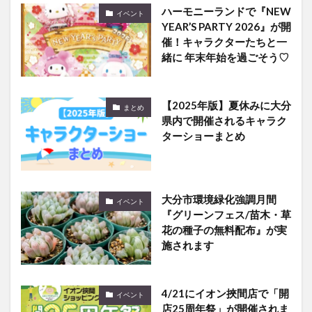
ハーモニーランドで『NEW
イベント
YEAR’S PARTY 2026』が開
催！キャラクターたちと一
緒に 年末年始を過ごそう♡
【2025年版】夏休みに大分
まとめ
県内で開催されるキャラク
ターショーまとめ
大分市環境緑化強調月間
イベント
『グリーンフェス/苗木・草
花の種子の無料配布』が実
施されます
4/21にイオン挾間店で「開
イベント
店25周年祭」が開催されま