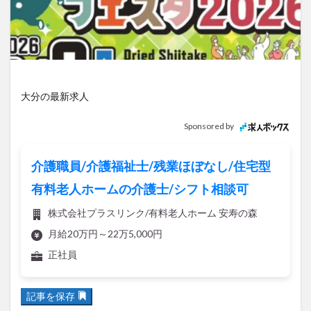
アイススケート
アウトドア
アサイーボウル
アフリカンサファリ
アミュプラザおおいた
アレンジレシピ
アートプラザ
イタリア料理
イベント
イルミネーション
インド料理
ウクライナ
オープン
カフェ
キャンプ
大分の最新求人
グルメ
コストコ
コスモス
コンビニ
Sponsored by
コース料理
コーヒー
サイゼリヤ
サウナ
ジェラート
ジゴロック
ジゴロック2025
介護職員/介護福祉士/残業ほぼなし/住宅型
ジャマイカ料理
ジャークチキン
スイーツ
有料老人ホームの介護士/シフト相談可
スタバ
セレクトショップ
ソフトクリーム
株式会社プラスリンク/有料老人ホーム 安寿の森
チキンカレー
テイクアウト
テレビ
月給20万円～22万5,000円
トキハ本店
ハロウィン
ハンバーガー
正社員
ハンバーグ
ハーモニーランド
パスタ
パフェ
パン
パーク
パークプレイス大分
記事を保存
ビアガーデン
ビール
ピザ
フェス