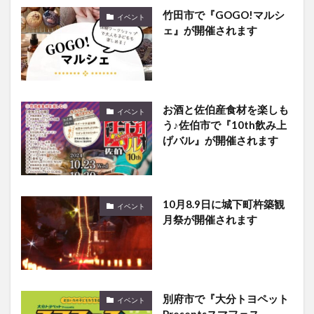
竹田市で『GOGO!マルシ
イベント
ェ』が開催されます
お酒と佐伯産食材を楽しも
イベント
う♪佐伯市で『10th飲み上
げバル』が開催されます
10月8.9日に城下町杵築観
イベント
月祭が開催されます
別府市で『大分トヨペット
イベント
Presentsスマフェス