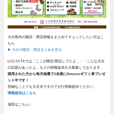
買い物
車
農業文化公園
道の駅
鉄道ジオラマ
閉店
閉院
開店
開店閉店
開店閉店まとめ
開院
韓国
韓国料理
音楽
飛行機
飲み物
高崎山
鰻
大分県内の開店・閉店情報をまとめてチェックしたい方はこ
検索
ちら
▶ 大分の開店・閉店まとめを見る
LOG OITAでは「ここが開店/閉店してたよ」・「こんな大分
の話題があったよ」などの情報提供を大募集しております。
採用された方から毎月抽選で5名様にAmazonギフト券プレゼ
ント中です！
些細なことでも大丈夫ですのでぜひ情報提供ください。
情報提供はこちら
場所はこちら↓