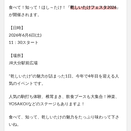
フルーツ
プレミアム商品券
プロレス
食べて！知って！ほし～たけ！『
乾しいたけフェスタ2026
』
ヘルシー
ペスカトーレ
ペット
が開催されます。
ホーバークラフト
ミヤマキリシマ
ラクテンチ
【日時】
ラバーダック
ランチ
ラーメン
リニューアル
2026年6月6日(土)
リンクスクエア
レトロ
レンタサイクル
11：30スタート
中央町
中津市
中華料理
九重町
休業
【場所】
佐伯市
佐伯市ランチ
佐賀関
体験レポ
JR大分駅前広場
保護猫
催事
公園
冬
初詣
別府
別府市
別府観光
古国府
古墳
古物
“乾しいたけ”の魅力が詰まった1日。今年で4年目を迎える人
古着
台湾料理
和定食
和菓子
和食
気のイベントです。
国東市
地獄めぐり
城島高原パーク
壁画
人気の駒打ち体験、椎茸まき、飲食ブースも大集合！神楽、
夏祭り
外貨両替機
大分みなと祭り
YOSAKOIなどのステージもありますよ！
大分グルメ
大分スイーツ
大分ランチ
食べて、知って、乾しいたけの魅力をたっぷり味わって下さ
大分三好ヴァイセアドラー
大分市
大分市美術館
いね。
大分県
大分県立美術館
大分空港
大分駅