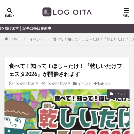
ランチ
開店
ディナー
花火
カテゴリー
は毎日更新中
HOME
イベント
食べて！知って！ほし～たけ！『乾しいたけフェス
タグ
chocozap
DE
GW
haiashin
haishi
食べて！知って！ほし～たけ！『乾しいたけフ
haishin
haisin
haisnin
hasihin
hasishin
ェスタ2026』が開催されます
hishin
hqaishin
JR
kaiten
line
OPA
Paypay
PR
TOKIPO
TOYOTA
2026年5月30日
2026年5月28日
イベント
haishin
あじさい
いちご
うみたまご
おでかけ
イベント
お土産
お弁当
かき氷
からあげ
くじゅう連山
ねとらぼ
ひまわり
ふるさと納税
まつり
まとめ
みかん
むし湯
わさだタウン
わったん