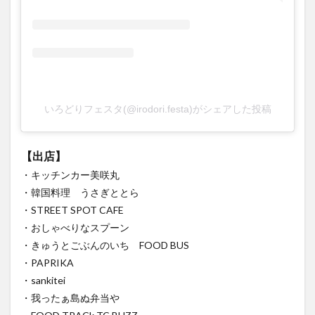
買い物
車
農業文化公園
道の駅
鉄道ジオラマ
閉店
閉院
開店
開店閉店
開店閉店まとめ
開院
韓国
韓国料理
音楽
飛行機
飲み物
高崎山
鰻
いろどりフェスタ(@irodori.festa)がシェアした投稿
検索
【出店】
・キッチンカー美咲丸
・韓国料理 うさぎととら
・STREET SPOT CAFE
・おしゃべりなスプーン
・きゅうとごぶんのいち FOOD BUS
・PAPRIKA
・sankitei
・我ったぁ島ぬ弁当や
・FOOD TRACk TC BUZZ
・フードトラックHIJIRI