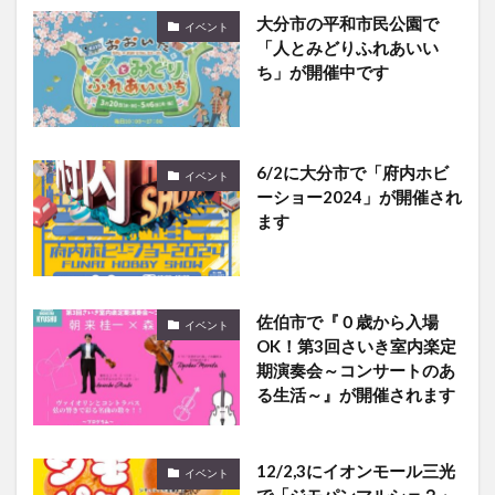
「人とみどりふれあいい
ち」が開催中です
6/2に大分市で「府内ホビ
イベント
ーショー2024」が開催され
ます
佐伯市で『０歳から入場
イベント
OK！第3回さいき室内楽定
期演奏会～コンサートのあ
る生活～』が開催されます
12/2,3にイオンモール三光
イベント
で「ジモパンマルシェ２」
が開催されます