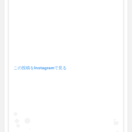
大分駅近く
大神ファーム
大谷翔平選手
姫島村
子ども教室
子ども服
子育て
宇佐市
居酒屋
屋台
平和市民公園能楽堂
庄内町カフェ
府内
投票
挾間町
新幹線
新店
日出
日出町
日田市
昆虫食
明豊
書店
期間限定
本
杵築市
津久見市
海開き
温泉
湧水
湯布院
この投稿をInstagramで見る
滝
漢方
炭火焼き
焼き菓子
犬
玖珠郡
由布市
由布院
甲子園
石仏
磨崖仏
祝祭の広場
神社
祭り
秋
移転
竹田
竹田市
竹田市ディナー
紅葉
絵本
自動販売機
自転車
臼杵市
舞台
芋
花
花火
茶碗蒸し
蕎麦
虹
衆議院選挙
複合公共施設
観光
観光スポット
話題
豊後大野
豊後大野市
豊後高田市