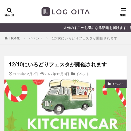
ランチ
開店
ディナー
花火
カテゴリー
大分のすこ〜し気になる話題を届けます │ 記事は毎日更新中
HOME
イベント
12/10にいろどりフェスタが開催されます
タグ
chocozap
DE
GW
haiashin
haishi
12/10にいろどりフェスタが開催されます
haishin
haisin
haisnin
hasihin
hasishin
hishin
hqaishin
JR
kaiten
line
2022年12月9日
2022年12月8日
イベント
OPA
Paypay
PR
TOKIPO
TOYOTA
イベント
あじさい
いちご
うみたまご
おでかけ
お土産
お弁当
かき氷
からあげ
くじゅう連山
ねとらぼ
ひまわり
ふるさと納税
まつり
まとめ
みかん
むし湯
わさだタウン
わったん