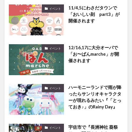
「おいしい刻 part3」が
開催されます
12/16,17に大分オーパで
イベント
「お〜ぱんmarche」が開
催されます
ハーモニーランドで雨が降
イベント
ったらサンリオキャラクタ
ーが現れるみたい『「とっ
ておき♪」のRainy Day』
宇佐市で『長洲神社 葵祭
イベント
り』が開催されます