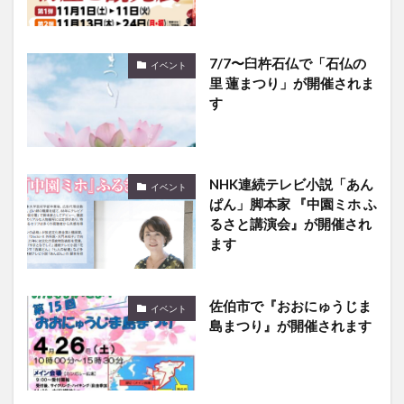
7/7〜臼杵石仏で「石仏の
イベント
里 蓮まつり」が開催されま
す
NHK連続テレビ小説「あん
イベント
ぱん」脚本家 『中園ミホ ふ
るさと講演会』が開催され
ます
佐伯市で『おおにゅうじま
イベント
島まつり』が開催されます
11/4,5にわさだタウンで
イベント