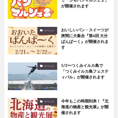
おいしいパン・スイーツが
イベント
挾間に大集合『第6回 大分
ぱんぱーく』が開催されま
す
5/3〜つくみイルカ島で
イベント
「つくみイルカ島フェステ
ィバル」が開催されます
今年もこの時期到来！『北
イベント
海道の物産と観光展』が開
催されます