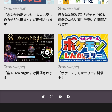
『きよかわ夏まつり～大人も楽し
行き先は運次第⁉『ガチャで巡る
める子ども縁日～』が開催されま
偶然の出会い旅 in宇佐』が開催さ
す
れます
2026年8月2日
2026年8月2日
『盆 Disco Night』が開催されま
『ポケモンしんかラリー』開催
す
中！
企業様お問い合わせ
プライバシーポリシー
お問い合わせ