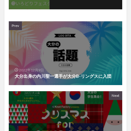
Prev
2022年12月9日
大分出身の内川聖一選手が大分B-リングスに入団
Next
2022年12月10日
12/10に「 大分×慶州 クリスマス for STUDENTS」