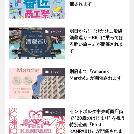
明日から!!『ひたひこ沿線
イベント
酒蔵巡り～BRTに乗ってほ
ろ酔い旅～』が開催されま
す
別府市で『Amanek
イベント
Marché』が開催されます
セントポルタ中央町商店街
イベント
で “20歳のはじまり” を祝う
特別企画『First
KANPAI!!!』が開催されま
す