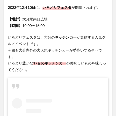
フルーツ
プレミアム商品券
プロレス
【場所】
大分駅南口広場
ヘルシー
ペスカトーレ
ペット
【時間】
10:00〜16:00
ホーバークラフト
ミヤマキリシマ
ラクテンチ
ラバーダック
ランチ
ラーメン
リニューアル
いろどりフェスタは、大分の
キッチンカー
が集結する人気グ
リンクスクエア
レトロ
レンタサイクル
ルメイベントです。
今回も大分内外の大人気キッチンカーが勢揃いするそうで
中央町
中津市
中華料理
九重町
休業
す。
佐伯市
佐伯市ランチ
佐賀関
体験レポ
いろどり豊かな
17台のキッチンカー
の美味しいものを味わっ
保護猫
催事
公園
冬
初詣
別府
てください。
別府市
別府観光
古国府
古墳
古物
古着
台湾料理
和定食
和菓子
和食
国東市
地獄めぐり
城島高原パーク
壁画
夏祭り
外貨両替機
大分みなと祭り
大分グルメ
大分スイーツ
大分ランチ
大分三好ヴァイセアドラー
大分市
大分市美術館
大分県
大分県立美術館
大分空港
大分駅