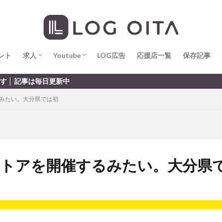
求人
LOG OITA求人のメリット
Youtube
LOG OITA YouTubeチャンネル
hin
hqaishin
JR
kaiten
line
OPA
Paypay
PR
じさい
いちご
うみたまご
おでかけ
お土産
お弁当
じゅう連山
ねとらぼ
ひまわり
ふるさと納税
まつり
ま
ント
だタウン
求人
わったん
Youtube
アイススケート
LOG広告
応援店一覧
アウトドア
保存記事
アサイーボウ
リ
アミュプラザおおいた
アレンジレシピ
アートプラザ
イタ
求人
LOG OITA求人のメリット
Youtube
LOG OITA YouTubeチャンネル
日更新中
ルミネーション
インド料理
ウクライナ
オープン
カフェ
るみたい。大分県では初
トコ
コスモス
コンビニ
コース料理
コーヒー
サイゼリ
ジゴロック
ジゴロック2025
ジャマイカ料理
ジャークチキン
クトショップ
ソフトクリーム
チキンカレー
テイクアウト
テ
ハロウィン
ハンバーガー
ハンバーグ
ハーモニーランド
パス
パークプレイス大分
ビアガーデン
ビール
ピザ
フェス
プストアを開催するみたい。大分県
プロレス
ヘルシー
ペスカトーレ
ペット
ホーバークラ
ラクテンチ
ラバーダック
ランチ
ラーメン
リニューアル
レトロ
レンタサイクル
中央町
中津市
中華料理
九
市ランチ
佐賀関
体験レポ
保護猫
催事
公園
冬