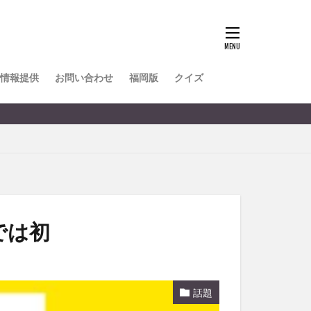
TOKIPO
かき氷
とめ
みかん
ル
情報提供
お問い合わせ
福岡版
クイズ
リア料理
キャンプ
ヤ
サウナ
スイーツ
レビ
タ
パフェ
フルーツ
では初
フト
重町
休業
話題
初詣
別府