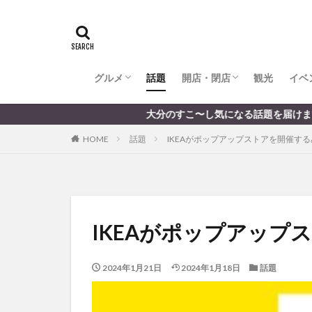
全てのグルメ
大分市ランチ
大分市ディナー
大分カフェ
大分スイーツ
別府市ランチ
別府カフェ
別府ディナー
竹田ランチ
日出町ランチ
開店・閉店
大分の開店・閉店まとめ
hasishin
his
TOYOTA
あ
からあげ
く
グルメ
話題
開店・閉店
むし湯
観光
イベ
わさ
アフリカンサファ
全てのグルメ
大分市ランチ
大分市ディナー
大分カフェ
大分スイーツ
別府市ランチ
別府カフェ
別府ディナー
竹田ランチ
日出町ランチ
開店・閉店
大分の開店・閉店まとめ
大分のすこ〜し気になる話題を届けます │ 記事は毎
イベント
イ
HOME
話題
IKEAがポップアップストアを開催す
グルメ
コス
ジェラート
スタバ
セレ
トキハ本店
パン
パーク
IKEAがポップアッ
プレミアム商品券
ミヤマキリシマ
2024年1月21日
2024年1月18日
話題
リンクスクエア
佐伯市
佐伯