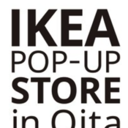
観光
古国府
古墳
古物
古着
台湾料理
和定食
めぐり
城島高原パーク
壁画
夏祭り
外貨両替機
大分み
大分スイーツ
大分ランチ
大分三好ヴァイセアドラー
大分市
県立美術館
大分空港
大分駅
大分駅近く
大神ファーム
も教室
子ども服
子育て
宇佐市
居酒屋
屋台
平和
府内
投票
挾間町
新幹線
新店
日出
日出町
期間限定
本
杵築市
津久見市
海開き
温泉
湧
炭火焼き
焼き菓子
犬
玖珠郡
由布市
由布院
甲
の広場
神社
祭り
秋
移転
竹田
竹田市
竹田
売機
自転車
臼杵市
舞台
芋
花
花火
茶碗蒸
複合公共施設
観光
観光スポット
話題
豊後大野
豊後大
農業文化公園
道の駅
鉄道ジオラマ
閉店
閉院
開店
開院
韓国
韓国料理
音楽
飛行機
飲み物
高崎
検索