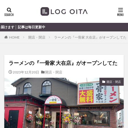
ランチ
開店
ディナー
花火
カテゴリー
日更新中
HOME
開店・閉店
ラーメンの『一骨家 大在店』がオープンしてた
タグ
chocozap
DE
GW
haiashin
haishi
ラーメンの『一骨家 大在店』がオープンしてた
haishin
haisin
haisnin
hasihin
hasishin
hishin
hqaishin
JR
kaiten
line
2023年12月20日
開店・閉店
OPA
Paypay
PR
TOKIPO
TOYOTA
開店・閉店
あじさい
いちご
うみたまご
おでかけ
お土産
お弁当
かき氷
からあげ
くじゅう連山
ねとらぼ
ひまわり
ふるさと納税
まつり
まとめ
みかん
むし湯
わさだタウン
わったん