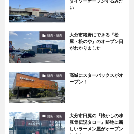
ダイソーオープンするみた
い
大分市猪野にできる『松
開店・閉店
屋・松のや』のオープン日
がわかりました
高城にスターバックスがオ
開店・閉店
ープン！
大分市田尻の『懐かしの味
開店・閉店
豚骨伝説タロー』跡地に新
しいラーメン屋がオープン