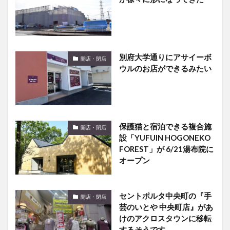
別府大学通りにアサイーボ
開店・閉店
ウルのお店ができるみたい
保護猫と宿泊できる複合施
開店・閉店
設「YUFUIN HOGONEKO
FOREST」が 6/21湯布院に
オープン
セントポルタ中央町の『手
開店・閉店
芸のいとや 中央町店』があ
けのアクロスタウンに移転
するそうです