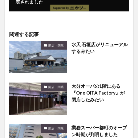
表されました
関連する記事
水天 石垣店がリニューアル
開店・閉店
するみたい
大分オーパの1階にある
開店・閉店
『One OITA Factory』が
閉店したみたい
業務スーパー都町のオープ
開店・閉店
ン時期が判明しました