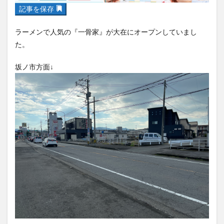
フルーツ
プレミアム商品券
プロレス
記事を保存
ヘルシー
ペスカトーレ
ペット
ラーメンで人気の『一骨家』が大在にオープンしていまし
ホーバークラフト
ミヤマキリシマ
ラクテンチ
た。
ラバーダック
ランチ
ラーメン
リニューアル
リンクスクエア
レトロ
レンタサイクル
坂ノ市方面↓
中央町
中津市
中華料理
九重町
休業
佐伯市
佐伯市ランチ
佐賀関
体験レポ
保護猫
催事
公園
冬
初詣
別府
別府市
別府観光
古国府
古墳
古物
古着
台湾料理
和定食
和菓子
和食
国東市
地獄めぐり
城島高原パーク
壁画
夏祭り
外貨両替機
大分みなと祭り
大分グルメ
大分スイーツ
大分ランチ
大分三好ヴァイセアドラー
大分市
大分市美術館
大分県
大分県立美術館
大分空港
大分駅