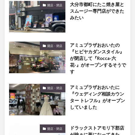
大分市都町にたこ焼き屋と
開店・閉店
スムージー専門店ができた
みたい
アミュプラザおおいたの
開店・閉店
『ヒビヤカダンスタイル』
が閉店して『Rocca-六
花-』がオープンするそうで
す
アミュプラザおおいたに
開店・閉店
『ウェディング相談カウン
ター トレフル』がオープン
していました
ドラックストアモリ下郡店
開店・閉店
が徐々に形になってきた