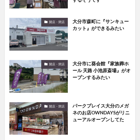
大分市森町に『サンキュー
開店・閉店
カット』ができるみたい
大分市に葵会館『家族葬ホ
開店・閉店
ール 天路 小池原斎場』がオ
ープンするみたい
パークプレイス大分のメガ
開店・閉店
ネのお店OWNDAYSがリニ
ューアルオープンしてた