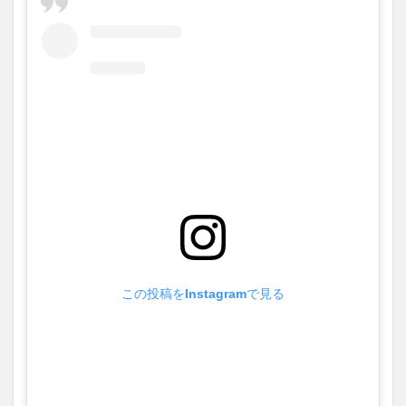
買い物
車
農業文化公園
道の駅
鉄道ジオラマ
閉店
閉院
開店
開店閉店
開店閉店まとめ
開院
韓国
韓国料理
音楽
飛行機
飲み物
高崎山
鰻
検索
この投稿をInstagramで見る