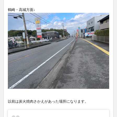
大分駅近く
大神ファーム
大谷翔平選手
鶴崎・高城方面↓
姫島村
子ども教室
子ども服
子育て
宇佐市
居酒屋
屋台
平和市民公園能楽堂
庄内町カフェ
府内
投票
挾間町
新幹線
新店
日出
日出町
日田市
昆虫食
明豊
書店
期間限定
本
杵築市
津久見市
海開き
温泉
湧水
湯布院
滝
漢方
炭火焼き
焼き菓子
犬
玖珠郡
由布市
由布院
甲子園
石仏
磨崖仏
祝祭の広場
神社
祭り
秋
移転
竹田
竹田市
竹田市ディナー
紅葉
絵本
自動販売機
自転車
臼杵市
舞台
芋
花
花火
茶碗蒸し
蕎麦
虹
以前は炭火焼肉さかえがあった場所になります。
衆議院選挙
複合公共施設
観光
観光スポット
話題
豊後大野
豊後大野市
豊後高田市