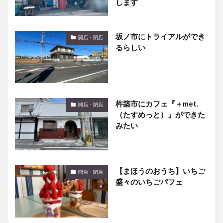
します
坂ノ市にトライアルができ
開店・閉店
るらしい
杵築市にカフェ『＋met.
開店・閉店
（たすめっと）』ができた
みたい
【まほうのおうち】いちご
開店・閉店
盛々のいちごパフェ