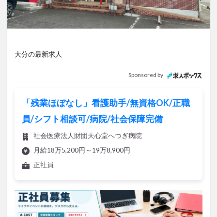
アイススケート
アウトドア
アサイーボウル
アフリカンサファリ
アミュプラザおおいた
アレンジレシピ
アートプラザ
イタリア料理
イベント
イルミネーション
インド料理
大分の最新求人
ウクライナ
オープン
カフェ
キャンプ
Sponsored by
グルメ
コストコ
コスモス
コンビニ
コース料理
コーヒー
サイゼリヤ
サウナ
「残業ほぼなし」看護助手/無資格OK/正職
ジェラート
ジゴロック
ジゴロック2025
員/シフト相談可/病院/社会保障完備
ジャマイカ料理
ジャークチキン
スイーツ
社会医療法人財団天心堂へつぎ病院
スタバ
セレクトショップ
ソフトクリーム
月給18万5,200円～19万8,900円
チキンカレー
テイクアウト
テレビ
正社員
トキハ本店
ハロウィン
ハンバーガー
ハンバーグ
ハーモニーランド
パスタ
パフェ
パン
パーク
パークプレイス大分
ビアガーデン
ビール
ピザ
フェス