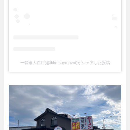
一骨家大在店(@ikkotsuya.ozai)がシェアした投稿