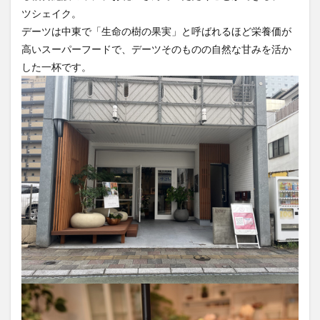
買い物
車
農業文化公園
道の駅
ツシェイク。
デーツは中東で「生命の樹の果実」と呼ばれるほど栄養価が
鉄道ジオラマ
閉店
閉院
開店
開店閉店
高いスーパーフードで、デーツそのものの自然な甘みを活か
開店閉店まとめ
開院
韓国
韓国料理
した一杯です。
音楽
飛行機
飲み物
高崎山
鰻
検索