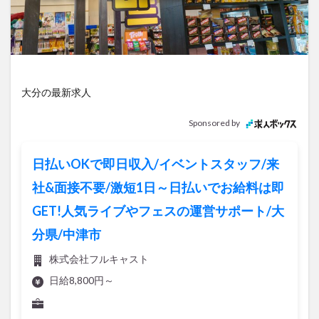
アイススケート
アウトドア
アサイーボウル
アフリカンサファリ
アミュプラザおおいた
アレンジレシピ
アートプラザ
イタリア料理
イベント
イルミネーション
インド料理
大分の最新求人
ウクライナ
オープン
カフェ
キャンプ
グルメ
コストコ
コスモス
コンビニ
Sponsored by
コース料理
コーヒー
サイゼリヤ
サウナ
ジェラート
ジゴロック
ジゴロック2025
日払いOKで即日収入/イベントスタッフ/来
ジャマイカ料理
ジャークチキン
スイーツ
社&面接不要/激短1日～日払いでお給料は即
スタバ
セレクトショップ
ソフトクリーム
GET!人気ライブやフェスの運営サポート/大
チキンカレー
テイクアウト
テレビ
分県/中津市
トキハ本店
ハロウィン
ハンバーガー
株式会社フルキャスト
ハンバーグ
ハーモニーランド
パスタ
パフェ
日給8,800円～
パン
パーク
パークプレイス大分
ビアガーデン
ビール
ピザ
フェス