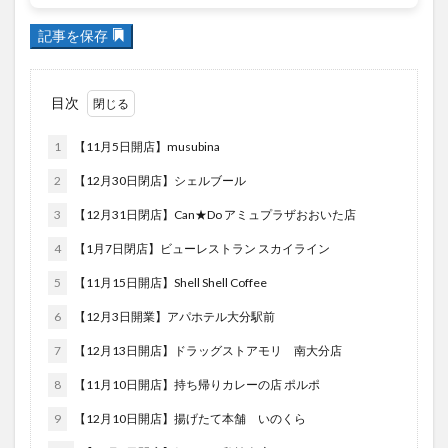
フルーツ
プレミアム商品券
プロレス
記事を保存
ヘルシー
ペスカトーレ
ペット
ホーバークラフト
ミヤマキリシマ
ラクテンチ
目次
ラバーダック
ランチ
ラーメン
リニューアル
リンクスクエア
レトロ
レンタサイクル
1
【11月5日開店】musubina
中央町
中津市
中華料理
九重町
休業
2
【12月30日閉店】シェルブール
佐伯市
佐伯市ランチ
佐賀関
体験レポ
3
【12月31日閉店】Can★Do アミュプラザおおいた店
保護猫
催事
公園
冬
初詣
別府
4
【1月7日閉店】ビューレストラン スカイライン
別府市
別府観光
古国府
古墳
古物
古着
台湾料理
和定食
和菓子
和食
5
【11月15日開店】Shell Shell Coffee
国東市
地獄めぐり
城島高原パーク
壁画
6
【12月3日開業】アパホテル大分駅前
夏祭り
外貨両替機
大分みなと祭り
7
【12月13日開店】ドラッグストアモリ 南大分店
大分グルメ
大分スイーツ
大分ランチ
8
【11月10日開店】持ち帰りカレーの店 ポルポ
大分三好ヴァイセアドラー
大分市
大分市美術館
9
【12月10日開店】揚げたて本舗 いのくら
大分県
大分県立美術館
大分空港
大分駅