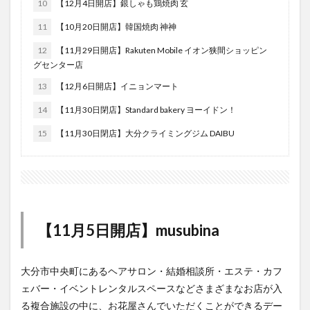
10
【12月4日開店】銀しゃも鶏焼肉 玄
大分駅近く
大神ファーム
大谷翔平選手
11
【10月20日開店】韓国焼肉 神神
姫島村
子ども教室
子ども服
子育て
12
【11月29日開店】Rakuten Mobile イオン狭間ショッピン
宇佐市
居酒屋
屋台
平和市民公園能楽堂
グセンター店
庄内町カフェ
府内
投票
挾間町
新幹線
13
【12月6日開店】イニョンマート
新店
日出
日出町
日田市
昆虫食
14
【11月30日閉店】Standard bakery ヨーイドン！
明豊
書店
期間限定
本
杵築市
15
【11月30日閉店】大分クライミングジム DAIBU
津久見市
海開き
温泉
湧水
湯布院
滝
漢方
炭火焼き
焼き菓子
犬
玖珠郡
由布市
由布院
甲子園
石仏
磨崖仏
祝祭の広場
神社
祭り
秋
移転
竹田
竹田市
竹田市ディナー
紅葉
【11月5日開店】musubina
絵本
自動販売機
自転車
臼杵市
舞台
芋
花
花火
茶碗蒸し
蕎麦
虹
大分市中央町にあるヘアサロン・結婚相談所・エステ・カフ
衆議院選挙
複合公共施設
観光
観光スポット
ェバー・イベントレンタルスペースなどさまざまなお店が入
話題
豊後大野
豊後大野市
豊後高田市
る複合施設の中に、お花屋さんでいただくことができるデー