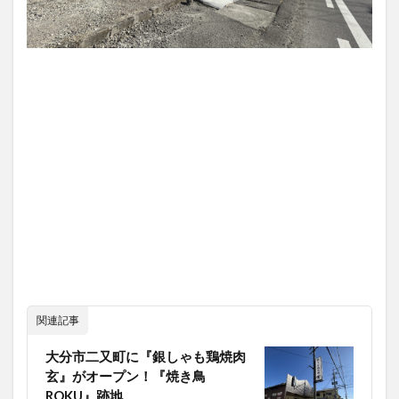
関連記事
大分市二又町に『銀しゃも鶏焼肉
玄』がオープン！『焼き鳥
ROKU』跡地