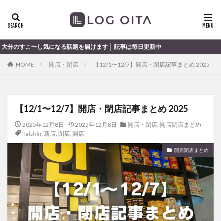
ランチ
開店
ディナー
花火
カテゴリー
けます │ 記事は毎日更新中
HOME
開店・閉店
【12/1〜12/7】開店・閉店記事まとめ 2025
タグ
chocozap
DE
GW
haiashin
haishi
【12/1〜12/7】開店・閉店記事まとめ 2025
haishin
haisin
haisnin
hasihin
hasishin
hishin
hqaishin
JR
kaiten
line
2025年12月8日
2025年12月8日
開店・閉店
,
開店閉店まとめ
haishin
,
新店
,
閉店
,
開店
OPA
Paypay
PR
TOKIPO
TOYOTA
開店閉店まとめ
あじさい
いちご
うみたまご
おでかけ
お土産
お弁当
かき氷
からあげ
くじゅう連山
ねとらぼ
ひまわり
ふるさと納税
まつり
まとめ
みかん
むし湯
わさだタウン
わったん