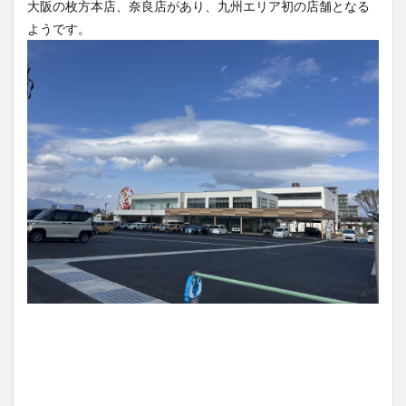
買い物
車
農業文化公園
道の駅
鉄道ジオラマ
閉店
閉院
開店
開店閉店
開店閉店まとめ
開院
韓国
韓国料理
音楽
飛行機
飲み物
高崎山
鰻
検索