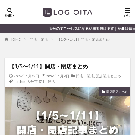
ランチ
開店
ディナー
花火
カテゴリー
大分のすこ〜し気になる話題を届けます │ 記事は毎日更新中
HOME
開店・閉店
【1/5〜1/11】開店・閉店まとめ
タグ
chocozap
DE
GW
haiashin
haishi
【1/5〜1/11】開店・閉店まとめ
haishin
haisin
haisnin
hasihin
hasishin
hishin
hqaishin
JR
kaiten
line
2026年1月12日
2026年1月9日
開店・閉店
,
開店閉店まとめ
haishin
,
大分市
,
閉店
,
開店
OPA
Paypay
PR
TOKIPO
TOYOTA
開店閉店まとめ
あじさい
いちご
うみたまご
おでかけ
お土産
お弁当
かき氷
からあげ
くじゅう連山
ねとらぼ
ひまわり
ふるさと納税
まつり
まとめ
みかん
むし湯
わさだタウン
わったん