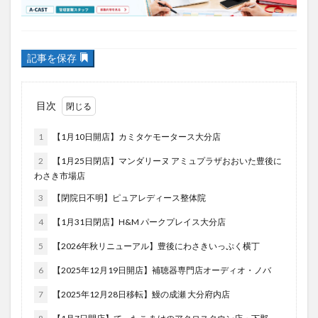
フルーツ
プレミアム商品券
プロレス
記事を保存
ヘルシー
ペスカトーレ
ペット
ホーバークラフト
ミヤマキリシマ
ラクテンチ
目次
ラバーダック
ランチ
ラーメン
リニューアル
リンクスクエア
レトロ
レンタサイクル
1
【1月10日開店】カミタケモータース大分店
中央町
中津市
中華料理
九重町
休業
2
【1月25日閉店】マンダリーヌ アミュプラザおおいた豊後に
佐伯市
佐伯市ランチ
佐賀関
体験レポ
わさき市場店
保護猫
催事
公園
冬
初詣
別府
3
【閉院日不明】ピュアレディース整体院
別府市
別府観光
古国府
古墳
古物
4
【1月31日閉店】H&M パークプレイス大分店
古着
台湾料理
和定食
和菓子
和食
5
【2026年秋リニューアル】豊後にわさきいっぷく横丁
国東市
地獄めぐり
城島高原パーク
壁画
6
【2025年12月19日開店】補聴器専門店オーディオ・ノバ
夏祭り
外貨両替機
大分みなと祭り
7
【2025年12月28日移転】鰻の成瀬 大分府内店
大分グルメ
大分スイーツ
大分ランチ
大分三好ヴァイセアドラー
大分市
大分市美術館
8
【1月7日閉店】てったこ あけのアクロスタウン店・下郡
店・森町店・アムス大在店
大分県
大分県立美術館
大分空港
大分駅