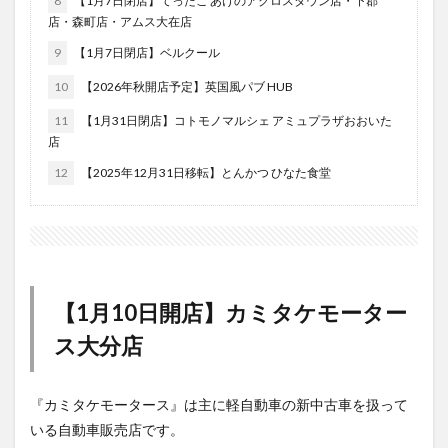
9
【1月7日閉店】ベルクール
大分駅近く
大神ファーム
大谷翔平選手
10
【2026年秋開店予定】英国風パブ HUB
姫島村
子ども教室
子ども服
子育て
宇佐市
居酒屋
屋台
平和市民公園能楽堂
11
【1月31日閉店】コトモノマルシェ アミュプラザおおいた
店
庄内町カフェ
府内
投票
挾間町
新幹線
12
【2025年12月31日移転】とんかつ ひなた食堂
新店
日出
日出町
日田市
昆虫食
明豊
書店
期間限定
本
杵築市
津久見市
海開き
温泉
湧水
湯布院
滝
漢方
炭火焼き
焼き菓子
犬
玖珠郡
由布市
由布院
甲子園
石仏
【1月10日開店】カミタケモーター
磨崖仏
祝祭の広場
神社
祭り
秋
ス大分店
移転
竹田
竹田市
竹田市ディナー
紅葉
絵本
自動販売機
自転車
臼杵市
舞台
『カミタケモータース』は主に軽自動車の新中古車を扱って
芋
花
花火
茶碗蒸し
蕎麦
虹
いる自動車販売店です。
衆議院選挙
複合公共施設
観光
観光スポット
大阪の枚方本店、奈良店があり、九州エリア初の店舗となる
ようです。
話題
豊後大野
豊後大野市
豊後高田市