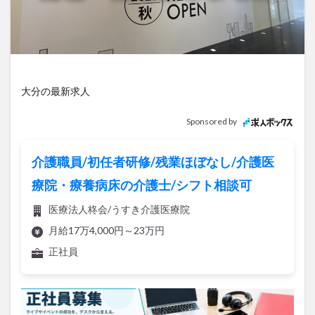
アイススケート
アウトドア
アサイーボウル
アフリカンサファリ
アミュプラザおおいた
アレンジレシピ
アートプラザ
イタリア料理
イベント
イルミネーション
インド料理
大分の最新求人
ウクライナ
オープン
カフェ
キャンプ
グルメ
コストコ
コスモス
コンビニ
Sponsored by
コース料理
コーヒー
サイゼリヤ
サウナ
ジェラート
ジゴロック
ジゴロック2025
介護職員/初任者研修/残業ほぼなし/介護医
ジャマイカ料理
ジャークチキン
スイーツ
療院・療養病床の介護士/シフト相談可
スタバ
セレクトショップ
ソフトクリーム
医療法人柊会/うすき介護医療院
チキンカレー
テイクアウト
テレビ
月給17万4,000円～23万円
トキハ本店
ハロウィン
ハンバーガー
正社員
ハンバーグ
ハーモニーランド
パスタ
パフェ
パン
パーク
パークプレイス大分
ビアガーデン
ビール
ピザ
フェス