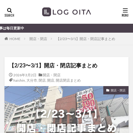
ランチ
開店
ディナー
花火
カテゴリー
大分のすこ〜し気
HOME
開店・閉店
【2/23〜3/1】開店・閉店記事まとめ
タグ
chocozap
DE
GW
haiashin
haishi
【2/23〜3/1】開店・閉店記事まとめ
haishin
haisin
haisnin
hasihin
hasishin
hishin
hqaishin
JR
kaiten
line
2026年3月2日
開店・閉店
haishin
,
大分市
,
閉店
,
開店
,
開店閉店まとめ
OPA
Paypay
PR
TOKIPO
TOYOTA
開店・閉店
あじさい
いちご
うみたまご
おでかけ
お土産
お弁当
かき氷
からあげ
くじゅう連山
ねとらぼ
ひまわり
ふるさと納税
まつり
まとめ
みかん
むし湯
わさだタウン
わったん