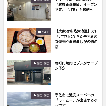
『豊後企画集団』オープン
予定、『JTB』も移転へ
【大衆酒場 蒸気浪漫】ガレ
グルメ
リア竹町にできた手包みの
鶏焼売や蒸籠蒸しが名物の
店
都町に焼肉セブンがオープ
開店・閉店
ン予定
宇佐市に激安スーパーの
開店・閉店
『ラ・ムー』が出店するそ
うです