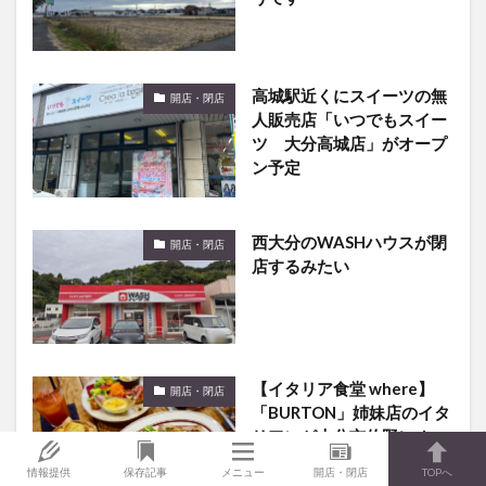
高城駅近くにスイーツの無
開店・閉店
人販売店「いつでもスイー
ツ 大分高城店」がオープ
ン予定
西大分のWASHハウスが閉
開店・閉店
店するみたい
【イタリア食堂 where】
開店・閉店
「BURTON」姉妹店のイタ
リアンが大分市佐野にオー
プン
情報提供
保存記事
メニュー
開店・閉店
TOPへ