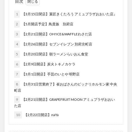
目次
フルーツ
プレミアム商品券
プロレス
ヘルシー
ペスカトーレ
ペット
1
【3月15日閉店】菓匠きくたろう アミュプラザおおいた店』
ホーバークラフト
ミヤマキリシマ
ラクテンチ
2
【5月開店予定】鳥貴族 別府店
ラバーダック
ランチ
ラーメン
リニューアル
3
【2月21日開店】OH!ICE&WAFFLEわさだ店
リンクスクエア
レトロ
レンタサイクル
4
【2月26日開店】セブンイレブン 別府京町店
中央町
中津市
中華料理
九重町
休業
5
【3月20日閉店】朝ラーメンらいおん食堂
佐伯市
佐伯市ランチ
佐賀関
体験レポ
6
【2月9日開店】炭火トキノカケラ
保護猫
催事
公園
冬
初詣
別府
7
【3月1日開店】手芸のいとや 明野店
別府市
別府観光
古国府
古墳
古物
古着
台湾料理
和定食
和菓子
和食
8
【3月31日営業終了】崔おばさんのビックリホルモン家 中央
町店
国東市
地獄めぐり
城島高原パーク
壁画
9
【2月21日開店】GRAPEFRUIT MOON アミュプラザおおい
夏祭り
外貨両替機
大分みなと祭り
た店
大分グルメ
大分スイーツ
大分ランチ
10
【2月22日開店】naYa
大分三好ヴァイセアドラー
大分市
大分市美術館
大分県
大分県立美術館
大分空港
大分駅