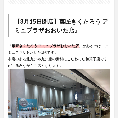
大分駅近く
大神ファーム
大谷翔平選手
姫島村
子ども教室
子ども服
子育て
宇佐市
居酒屋
屋台
平和市民公園能楽堂
【3月15日閉店】菓匠きくたろう ア
庄内町カフェ
府内
投票
挾間町
新幹線
ミュプラザおおいた店』
新店
日出
日出町
日田市
昆虫食
明豊
書店
期間限定
本
杵築市
『
菓匠きくたろう アミュプラザおおいた店
』があるのは、ア
津久見市
海開き
温泉
湧水
湯布院
ミュプラザおおいた1階です。
​本店のある北九州や九州産の素材にこだわった和菓子店です
滝
漢方
炭火焼き
焼き菓子
犬
が、残念ながら閉店となります。
玖珠郡
由布市
由布院
甲子園
石仏
磨崖仏
祝祭の広場
神社
祭り
秋
移転
竹田
竹田市
竹田市ディナー
紅葉
絵本
自動販売機
自転車
臼杵市
舞台
芋
花
花火
茶碗蒸し
蕎麦
虹
衆議院選挙
複合公共施設
観光
観光スポット
話題
豊後大野
豊後大野市
豊後高田市