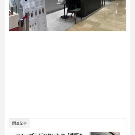
買い物
車
農業文化公園
道の駅
鉄道ジオラマ
閉店
閉院
開店
開店閉店
開店閉店まとめ
開院
韓国
韓国料理
音楽
飛行機
飲み物
高崎山
鰻
検索
関連記事