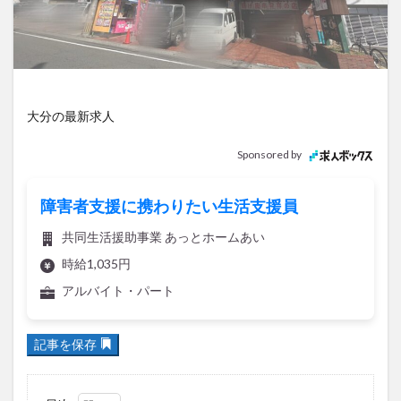
アイススケート
アウトドア
アサイーボウル
アフリカンサファリ
アミュプラザおおいた
アレンジレシピ
アートプラザ
イタリア料理
イベント
イルミネーション
インド料理
大分の最新求人
ウクライナ
オープン
カフェ
キャンプ
グルメ
コストコ
コスモス
コンビニ
Sponsored by
コース料理
コーヒー
サイゼリヤ
サウナ
ジェラート
ジゴロック
ジゴロック2025
障害者支援に携わりたい生活支援員
ジャマイカ料理
ジャークチキン
スイーツ
共同生活援助事業 あっとホームあい
スタバ
セレクトショップ
ソフトクリーム
時給1,035円
チキンカレー
テイクアウト
テレビ
アルバイト・パート
トキハ本店
ハロウィン
ハンバーガー
ハンバーグ
ハーモニーランド
パスタ
パフェ
記事を保存
パン
パーク
パークプレイス大分
ビアガーデン
ビール
ピザ
フェス