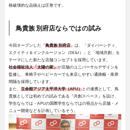
格破壊的な品揃えは圧巻です。
鳥貴族 別府店ならではの試み
今回オープンした『
鳥貴族 別府店
』は、「ダイバーシティ、
エクイティ＆インクルージョン（DE&I）」と「地域共創」を
テーマにした新たな店舗コンセプトを採用しています。
社会福祉法人「太陽の家」
が店舗のユニバーサルデザインを
監修し、車椅子やベビーカーでも来店しやすい通路幅・座席
間隔を採用しています。
また、
立命館アジア太平洋大学（APU）
との連携として、鳥
貴族としては初めての試みである『共創スペース』を設け、
学生ならでは・APUの国際学生ならではの視点から店舗・メ
ニュー開発などを計画しているそう。