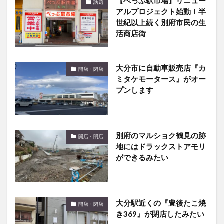
【べっぷ駅市場】リニュー
話題
アルプロジェクト始動！半
世紀以上続く別府市民の生
活商店街
大分市に自動車販売店『カ
開店・閉店
ミタケモータース』がオー
プンします
別府のマルショク鶴見の跡
開店・閉店
地にはドラックストアモリ
ができるみたい
大分駅近くの『豊後たこ焼
開店・閉店
き369』が閉店したみたい