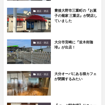
豊後大野市三重町の『お菓
開店・閉店
子の菊家 三重店』が閉店し
ていました
大分市宮崎に『並木街珈
開店・閉店
琲』が出店！
大分オーパにある猫カフェ
開店・閉店
が閉園するみたい