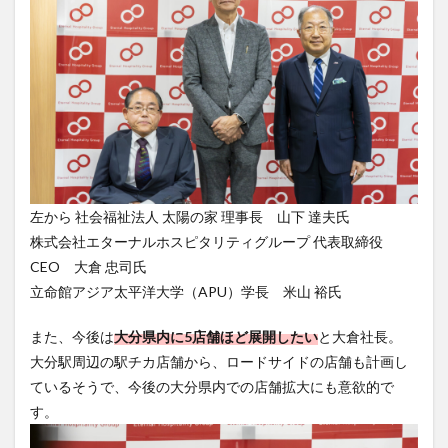
左から 社会福祉法人 太陽の家 理事長 山下 達夫氏
株式会社エターナルホスピタリティグループ 代表取締役
CEO 大倉 忠司氏
立命館アジア太平洋大学（APU）学長 米山 裕氏
また、今後は
大分県内に5店舗ほど展開したい
と大倉社長。
大分駅周辺の駅チカ店舗から、ロードサイドの店舗も計画し
ているそうで、今後の大分県内での店舗拡大にも意欲的で
す。