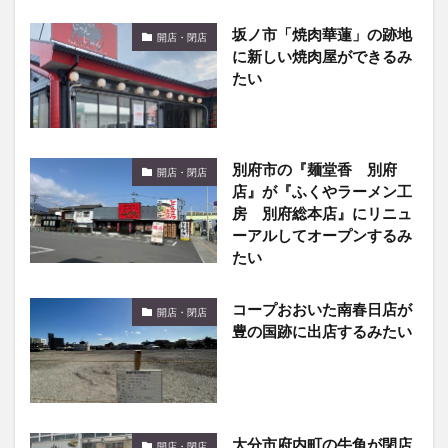
坂ノ市「焼肉華蓮」の跡地
開店・閉店
に新しい焼肉屋ができるみ
たい
別府市の『麺堂香 別府
開店・閉店
店』が『ふくやラーメン工
房 別府総本店』にリニュ
ーアルしてオープンするみ
たい
コープおおいた南春日店が
開店・閉店
豊の国跡に出店するみたい
大分市府内町の牛角が閉店
開店・閉店