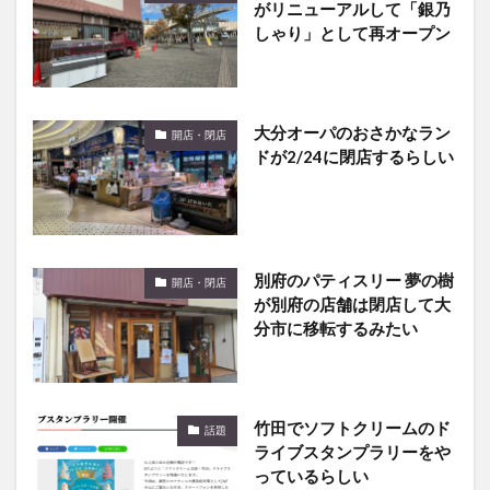
がリニューアルして「銀乃
しゃり」として再オープン
大分オーパのおさかなラン
開店・閉店
ドが2/24に閉店するらしい
別府のパティスリー 夢の樹
開店・閉店
が別府の店舗は閉店して大
分市に移転するみたい
竹田でソフトクリームのド
話題
ライブスタンプラリーをや
っているらしい