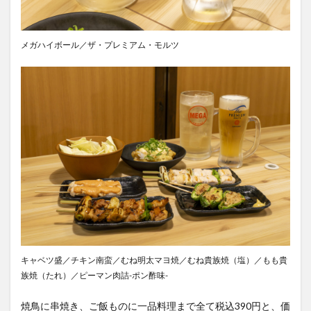
メガハイボール／ザ・プレミアム・モルツ
キャベツ盛／チキン南蛮／むね明太マヨ焼／むね貴族焼（塩）／もも貴
族焼（たれ）／ピーマン肉詰-ポン酢味-
焼鳥に串焼き、ご飯ものに一品料理まで全て税込390円と、価