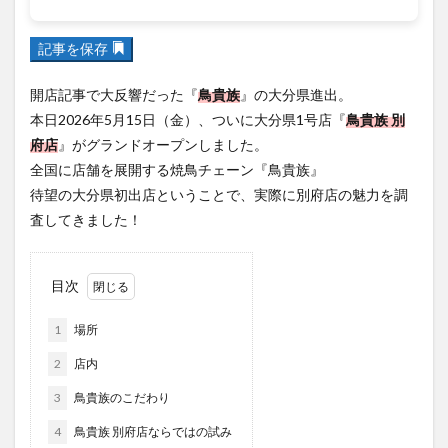
フルーツ
プレミアム商品券
プロレス
ヘルシー
ペスカトーレ
ペット
記事を保存
ホーバークラフト
ミヤマキリシマ
ラクテンチ
開店記事で大反響だった『
鳥貴族
』の大分県進出。
ラバーダック
ランチ
ラーメン
リニューアル
本日2026年5月15日（金）、ついに大分県1号店『
鳥貴族 別
リンクスクエア
レトロ
レンタサイクル
府店
』がグランドオープンしました。
中央町
中津市
中華料理
九重町
休業
全国に店舗を展開する焼鳥チェーン『鳥貴族』
佐伯市
佐伯市ランチ
佐賀関
体験レポ
待望の大分県初出店ということで、実際に別府店の魅力を調
査してきました！
保護猫
催事
公園
冬
初詣
別府
別府市
別府観光
古国府
古墳
古物
古着
台湾料理
和定食
和菓子
和食
目次
国東市
地獄めぐり
城島高原パーク
壁画
1
場所
夏祭り
外貨両替機
大分みなと祭り
2
店内
大分グルメ
大分スイーツ
大分ランチ
3
鳥貴族のこだわり
大分三好ヴァイセアドラー
大分市
大分市美術館
4
鳥貴族 別府店ならではの試み
大分県
大分県立美術館
大分空港
大分駅