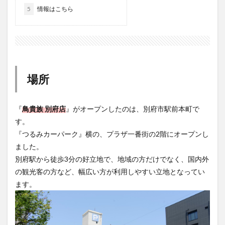
大分駅近く
大神ファーム
大谷翔平選手
5
情報はこちら
姫島村
子ども教室
子ども服
子育て
宇佐市
居酒屋
屋台
平和市民公園能楽堂
庄内町カフェ
府内
投票
挾間町
新幹線
新店
日出
日出町
日田市
昆虫食
場所
明豊
書店
期間限定
本
杵築市
津久見市
海開き
温泉
湧水
湯布院
『
鳥貴族 別府店
』がオープンしたのは、別府市駅前本町で
滝
漢方
炭火焼き
焼き菓子
犬
す。
玖珠郡
由布市
由布院
甲子園
石仏
『つるみカーパーク』横の、プラザ一番街の2階にオープンし
磨崖仏
祝祭の広場
神社
祭り
秋
ました。
移転
竹田
竹田市
竹田市ディナー
紅葉
別府駅から徒歩3分の好立地で、地域の方だけでなく、国内外
の観光客の方など、幅広い方が利用しやすい立地となってい
絵本
自動販売機
自転車
臼杵市
舞台
ます。
芋
花
花火
茶碗蒸し
蕎麦
虹
衆議院選挙
複合公共施設
観光
観光スポット
話題
豊後大野
豊後大野市
豊後高田市