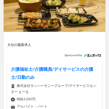
アイススケート
アウトドア
アサイーボウル
アフリカンサファリ
アミュプラザおおいた
アレンジレシピ
アートプラザ
イタリア料理
イベント
イルミネーション
インド料理
ウクライナ
オープン
カフェ
キャンプ
グルメ
コストコ
コスモス
コンビニ
大分の最新求人
コース料理
コーヒー
サイゼリヤ
サウナ
ジェラート
ジゴロック
ジゴロック2025
Sponsored by
ジャマイカ料理
ジャークチキン
スイーツ
スタバ
セレクトショップ
ソフトクリーム
介護福祉士/介護職員/デイサービスの介護
チキンカレー
テイクアウト
テレビ
士/日勤のみ
トキハ本店
ハロウィン
ハンバーガー
株式会社サンハーモニーグループ/デイサービスセン
ハンバーグ
ハーモニーランド
パスタ
パフェ
ター えーる
パン
パーク
パークプレイス大分
時給1,035円
ビアガーデン
ビール
ピザ
フェス
アルバイト・パート