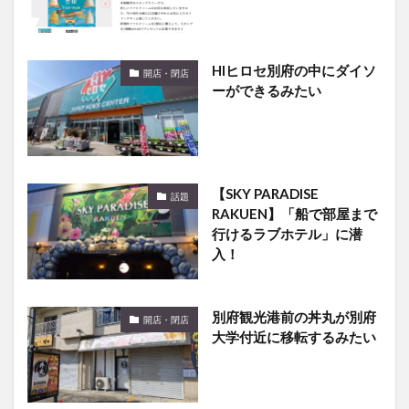
HIヒロセ別府の中にダイソ
開店・閉店
ーができるみたい
【SKY PARADISE
話題
RAKUEN】「船で部屋まで
行けるラブホテル」に潜
入！
別府観光港前の丼丸が別府
開店・閉店
大学付近に移転するみたい