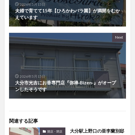
2026年5月15日
夫婦で育てて15年【ひろかわバラ園】が満開をむか
えています
Next
2026年5月15日
大分市光吉にお香専門店『弥禅‐Bizen‐』がオープ
ンしたそうです
関連する記事
大分駅上野口の亜李蘭別邸
開店・閉店