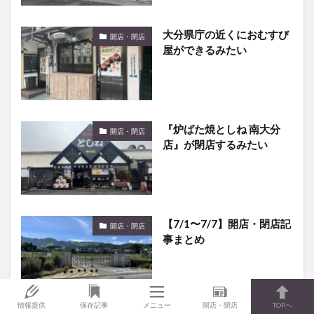
大分県庁の近くにおむすび
開店・閉店
屋ができるみたい
『炉ばた焼としね 南大分
開店・閉店
店』が閉店するみたい
【7/1〜7/7】開店・閉店記
開店・閉店
事まとめ
情報提供
保存記事
メニュー
開店・閉店
TOPへ