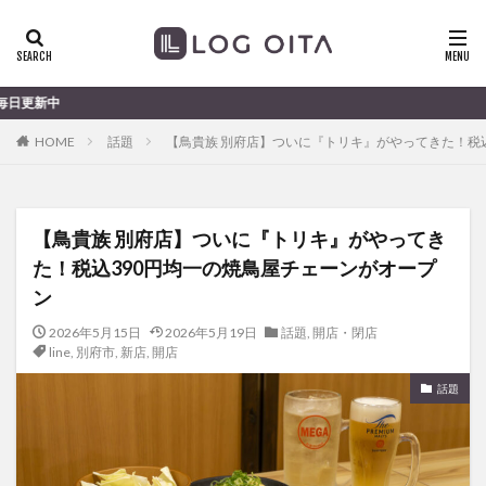
ランチ
開店
ディナー
花火
カテゴリー
大分のすこ〜し気になる話題
HOME
話題
【鳥貴族 別府店】ついに『トリキ』がやってきた！税
タグ
chocozap
DE
GW
haiashin
haishi
【鳥貴族 別府店】ついに『トリキ』がやってき
haishin
haisin
haisnin
hasihin
hasishin
た！税込390円均一の焼鳥屋チェーンがオープ
hishin
hqaishin
JR
kaiten
line
ン
OPA
Paypay
PR
TOKIPO
TOYOTA
2026年5月15日
2026年5月19日
話題
,
開店・閉店
あじさい
いちご
うみたまご
おでかけ
line
,
別府市
,
新店
,
開店
お土産
お弁当
かき氷
からあげ
話題
くじゅう連山
ねとらぼ
ひまわり
ふるさと納税
まつり
まとめ
みかん
むし湯
わさだタウン
わったん