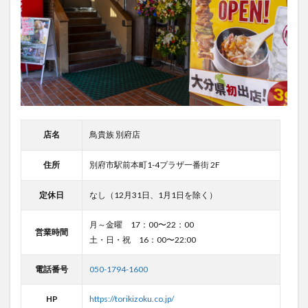
店名
鳥貴族 別府店
住所
別府市駅前本町1-4プラザ一番街 2F
定休日
なし（12月31日、1月1日を除く）
月～金曜 17：00〜22：00
営業時間
土・日・祝 16：00〜22:00
電話番号
050-1794-1600
HP
https://torikizoku.co.jp/