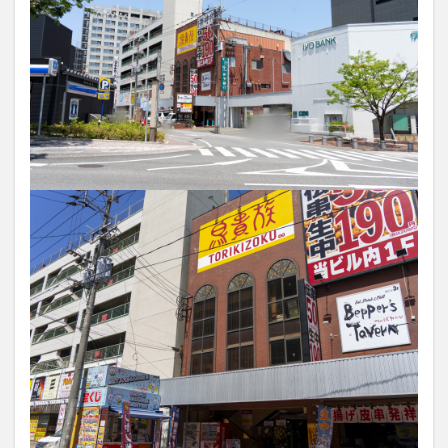
買い物
車
農業文化公園
道の駅
鉄道ジオラマ
閉店
閉院
開店
開店閉店
開店閉店まとめ
開院
韓国
韓国料理
音楽
飛行機
飲み物
高崎山
鰻
検索