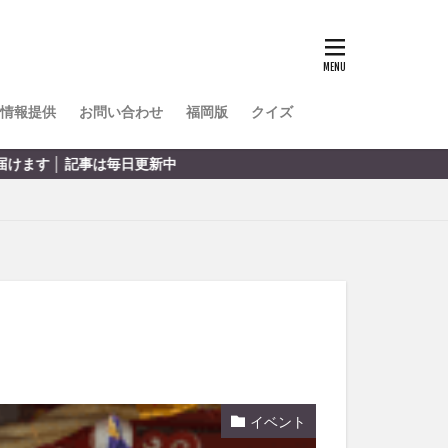
TOKIPO
かき氷
とめ
みかん
ル
情報提供
お問い合わせ
福岡版
クイズ
リア料理
毎日更新中
キャンプ
ヤ
サウナ
スイーツ
レビ
タ
パフェ
フルーツ
フト
重町
休業
イベント
初詣
別府