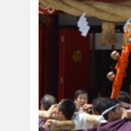
別府市
別府
国東市
地獄
大分グルメ
大分県
大分
姫島村
子ど
庄内町カフェ
明豊
書店
滝
漢方
磨崖仏
祝祭
絵本
自動販
衆議院選挙
買い物
車
開店閉店まとめ