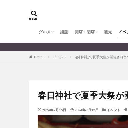
全てのグルメ
大分市ランチ
大分市ディナー
大分カフェ
大分スイーツ
別府市ランチ
別府カフェ
別府ディナー
竹田ランチ
日出町ランチ
開店・閉店
大分の開店・閉店まとめ
hasishin
his
TOYOTA
あ
からあげ
く
グルメ
話題
開店・閉店
むし湯
観光
イベ
わさ
アフリカンサファ
全てのグルメ
大分市ランチ
大分市ディナー
大分カフェ
大分スイーツ
別府市ランチ
別府カフェ
別府ディナー
竹田ランチ
日出町ランチ
開店・閉店
大分の開店・閉店まとめ
イベント
イ
HOME
イベント
春日神社で夏季大祭が開催されま
グルメ
コス
ジェラート
スタバ
セレ
トキハ本店
パン
パーク
春日神社で夏季大祭が
プレミアム商品券
ミヤマキリシマ
2024年7月15日
2024年7月15日
イベント
リンクスクエア
佐伯市
佐伯