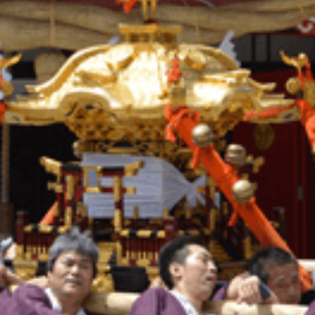
観光
古国府
古墳
古物
古着
台湾料理
和定食
めぐり
城島高原パーク
壁画
夏祭り
外貨両替機
大分み
大分スイーツ
大分ランチ
大分三好ヴァイセアドラー
大分市
県立美術館
大分空港
大分駅
大分駅近く
大神ファーム
も教室
子ども服
子育て
宇佐市
居酒屋
屋台
平和
府内
投票
挾間町
新幹線
新店
日出
日出町
期間限定
本
杵築市
津久見市
海開き
温泉
湧
炭火焼き
焼き菓子
犬
玖珠郡
由布市
由布院
甲
の広場
神社
祭り
秋
移転
竹田
竹田市
竹田
売機
自転車
臼杵市
舞台
芋
花
花火
茶碗蒸
複合公共施設
観光
観光スポット
話題
豊後大野
豊後大
農業文化公園
道の駅
鉄道ジオラマ
閉店
閉院
開店
開院
韓国
韓国料理
音楽
飛行機
飲み物
高崎
検索