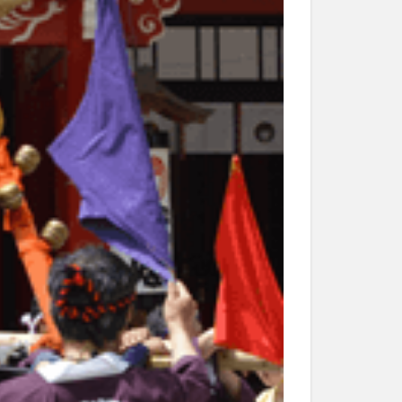
和菓子
和食
なと祭り
大分市美術館
大谷翔平選手
市民公園能楽堂
日田市
昆虫食
水
湯布院
子園
石仏
市ディナー
紅葉
し
蕎麦
虹
野市
豊後高田市
開店閉店
山
鰻