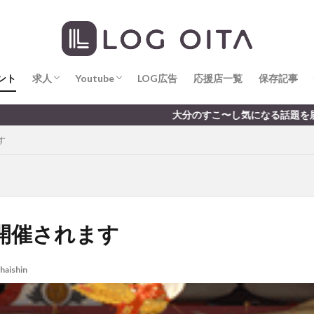
求人
LOG OITA求人のメリット
Youtube
LOG OITA YouTubeチャンネル
hin
hqaishin
JR
kaiten
line
OPA
Paypay
PR
じさい
いちご
うみたまご
おでかけ
お土産
お弁当
じゅう連山
ねとらぼ
ひまわり
ふるさと納税
まつり
ま
ント
だタウン
求人
わったん
Youtube
アイススケート
LOG広告
応援店一覧
アウトドア
保存記事
アサイーボウ
リ
アミュプラザおおいた
アレンジレシピ
アートプラザ
イタ
求人
LOG OITA求人のメリット
Youtube
LOG OITA YouTubeチャンネル
大分のすこ〜し気になる話題を届けます │ 記事は
ルミネーション
インド料理
ウクライナ
オープン
カフェ
す
トコ
コスモス
コンビニ
コース料理
コーヒー
サイゼリ
ジゴロック
ジゴロック2025
ジャマイカ料理
ジャークチキン
クトショップ
ソフトクリーム
チキンカレー
テイクアウト
テ
ハロウィン
ハンバーガー
ハンバーグ
ハーモニーランド
パス
パークプレイス大分
ビアガーデン
ビール
ピザ
フェス
開催されます
プロレス
ヘルシー
ペスカトーレ
ペット
ホーバークラ
ラクテンチ
ラバーダック
ランチ
ラーメン
リニューアル
haishin
レトロ
レンタサイクル
中央町
中津市
中華料理
九
市ランチ
佐賀関
体験レポ
保護猫
催事
公園
冬