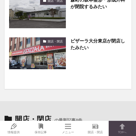
開店・閉店
が閉院するみたい
ピザーラ大分東店が閉店し
開店・閉店
たみたい
開店・閉店
の最新記事8件
情報提供
保存記事
メニュー
開店・閉店
TOPへ