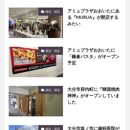
アミュプラザおおいたにあ
開店・閉店
る『MURUA』が閉店する
みたい
アミュプラザおおいたに
開店・閉店
「鎌倉パスタ」がオープン
予定
大分市府内町に『韓国焼肉
開店・閉店
神神』がオープンしていま
した
大分市坂ノ市に歯科医院が
開店・閉店