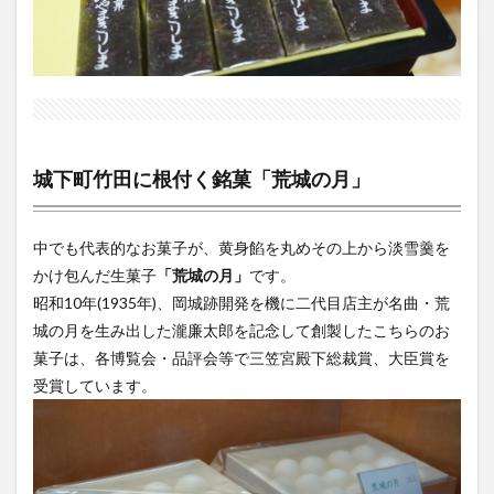
城下町竹田に根付く銘菓「荒城の月」
中でも代表的なお菓子が、黄身餡を丸めその上から淡雪羹を
かけ包んだ生菓子
「荒城の月」
です。
昭和10年(1935年)、岡城跡開発を機に二代目店主が名曲・荒
城の月を生み出した瀧廉太郎を記念して創製したこちらのお
菓子は、各博覧会・品評会等で三笠宮殿下総裁賞、大臣賞を
受賞しています。