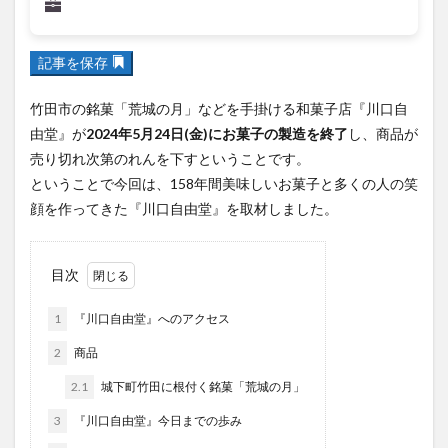
フルーツ
プレミアム商品券
プロレス
ヘルシー
ペスカトーレ
ペット
記事を保存
ホーバークラフト
ミヤマキリシマ
ラクテンチ
ラバーダック
ランチ
ラーメン
リニューアル
竹田市の銘菓「荒城の月」などを手掛ける和菓子店『川口自
リンクスクエア
レトロ
レンタサイクル
由堂』が
2024年5月24日(金)にお菓子の製造を終了
し、商品が
売り切れ次第のれんを下すということです。
中央町
中津市
中華料理
九重町
休業
ということで今回は、158年間美味しいお菓子と多くの人の笑
佐伯市
佐伯市ランチ
佐賀関
体験レポ
顔を作ってきた『川口自由堂』を取材しました。
保護猫
催事
公園
冬
初詣
別府
別府市
別府観光
古国府
古墳
古物
目次
古着
台湾料理
和定食
和菓子
和食
国東市
地獄めぐり
城島高原パーク
壁画
1
『川口自由堂』へのアクセス
夏祭り
外貨両替機
大分みなと祭り
2
商品
大分グルメ
大分スイーツ
大分ランチ
2.1
城下町竹田に根付く銘菓「荒城の月」
大分三好ヴァイセアドラー
大分市
大分市美術館
3
『川口自由堂』今日までの歩み
大分県
大分県立美術館
大分空港
大分駅