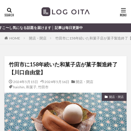
ランチ
開店
ディナー
花火
カテゴリー
 記事は毎日更新中
HOME
開店・閉店
竹田市に158年続いた和菓子店が菓子製造終了
タグ
chocozap
DE
GW
haiashin
haishi
竹田市に158年続いた和菓子店が菓子製造終了
haishin
haisin
haisnin
hasihin
hasishin
【川口自由堂】
hishin
hqaishin
JR
kaiten
line
OPA
Paypay
PR
TOKIPO
TOYOTA
2024年5月15日
2024年5月16日
開店・閉店
haishin
,
和菓子
,
竹田市
あじさい
いちご
うみたまご
おでかけ
開店・閉店
お土産
お弁当
かき氷
からあげ
くじゅう連山
ねとらぼ
ひまわり
ふるさと納税
まつり
まとめ
みかん
むし湯
わさだタウン
わったん