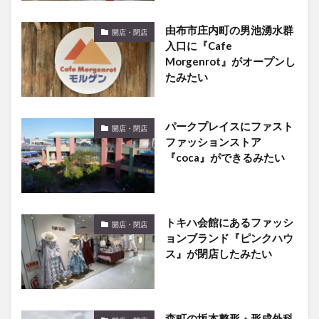
由布市庄内町の男池湧水群
開店・閉店
入口に『Cafe
Morgenrot』がオープンし
たみたい
パークプレイスにファスト
開店・閉店
ファッションストア
『coca』ができるみたい
トキハ会館にあるファッシ
開店・閉店
ョンブランド『ピンクハウ
ス』が閉店したみたい
森町の坂本整形・形成外科