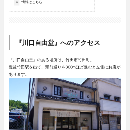
4
情報はこちら
大分駅近く
大神ファーム
大谷翔平選手
姫島村
子ども教室
子ども服
子育て
宇佐市
居酒屋
屋台
平和市民公園能楽堂
庄内町カフェ
府内
投票
挾間町
新幹線
新店
日出
日出町
日田市
昆虫食
『川口自由堂』へのアクセス
明豊
書店
期間限定
本
杵築市
津久見市
海開き
温泉
湧水
湯布院
『川口自由堂』のある場所は、竹田市竹田町。
滝
漢方
炭火焼き
焼き菓子
犬
豊後竹田駅を出て、駅前通りを300mほど進むと左側にお店が
玖珠郡
由布市
由布院
甲子園
石仏
あります。
磨崖仏
祝祭の広場
神社
祭り
秋
移転
竹田
竹田市
竹田市ディナー
紅葉
絵本
自動販売機
自転車
臼杵市
舞台
芋
花
花火
茶碗蒸し
蕎麦
虹
衆議院選挙
複合公共施設
観光
観光スポット
話題
豊後大野
豊後大野市
豊後高田市