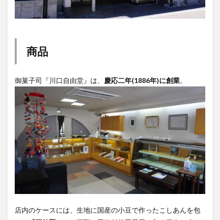
買い物
車
農業文化公園
道の駅
鉄道ジオラマ
閉店
閉院
開店
開店閉店
開店閉店まとめ
開院
韓国
韓国料理
商品
音楽
飛行機
飲み物
高崎山
鰻
検索
御菓子司『川口自由堂』は、
慶応二年(1886年)に創業
。
店内のケースには、生地に国産の小豆で作ったこしあんを包