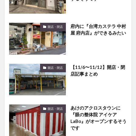
府内に『台湾カステラ 中村
開店・閉店
屋 府内店』ができるみたい
【11/6〜11/12】開店・閉
開店・閉店
店記事まとめ
あけのアクロスタウンに
開店・閉店
『眼の整体院 アイケア
LaBo』がオープンするそう
です