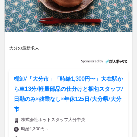
アイススケート
アウトドア
アサイーボウル
アフリカンサファリ
アミュプラザおおいた
アレンジレシピ
アートプラザ
イタリア料理
イベント
イルミネーション
インド料理
ウクライナ
オープン
カフェ
キャンプ
大分の最新求人
グルメ
コストコ
コスモス
コンビニ
コース料理
コーヒー
サイゼリヤ
サウナ
Sponsored by
ジェラート
ジゴロック
ジゴロック2025
ジャマイカ料理
ジャークチキン
スイーツ
棚卸/「大分市」「時給1,300円〜」大在駅か
スタバ
セレクトショップ
ソフトクリーム
ら車13分/軽量部品の仕分けと梱包スタッフ/
チキンカレー
テイクアウト
テレビ
日勤のみ×残業なし×年休125日/大分県/大分
トキハ本店
ハロウィン
ハンバーガー
市
ハンバーグ
ハーモニーランド
パスタ
パフェ
株式会社ホットスタッフ大分中央
パン
パーク
パークプレイス大分
時給1,300円～
ビアガーデン
ビール
ピザ
フェス