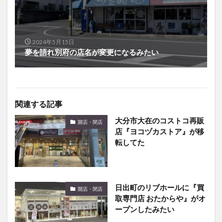
2024年5月15日
夢を語れ別府の店名が変更になるみたい
関連する記事
大分市大在のコストコ再販
開店・閉店
店『ヨコヅカストア』が移
転してた
日出町のリブホールに『買
開店・閉店
取専門店 おたからや』がオ
ープンしたみたい