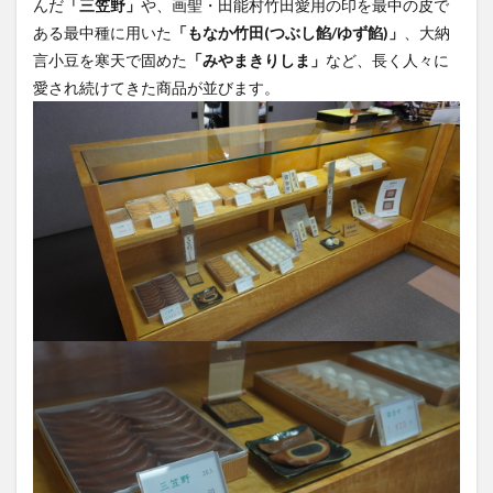
んだ
「三笠野」
や、画聖・田能村竹田愛用の印を最中の皮で
ある最中種に用いた
「もなか竹田(つぶし餡/ゆず餡)」
、大納
言小豆を寒天で固めた
「みやまきりしま」
など、長く人々に
愛され続けてきた商品が並びます。