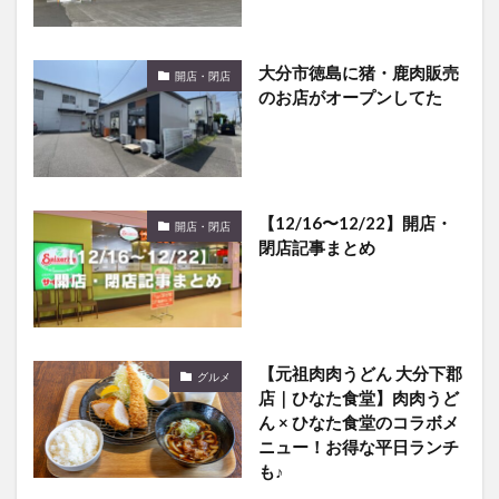
大分市徳島に猪・鹿肉販売
開店・閉店
のお店がオープンしてた
【12/16〜12/22】開店・
開店・閉店
閉店記事まとめ
【元祖肉肉うどん 大分下郡
グルメ
店｜ひなた食堂】肉肉うど
ん × ひなた食堂のコラボメ
ニュー！お得な平日ランチ
も♪