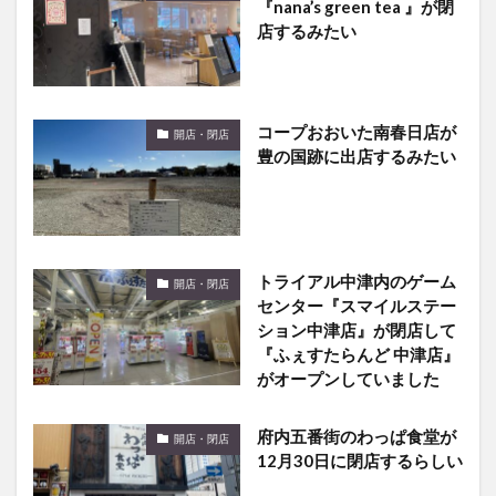
『nana’s green tea 』が閉
店するみたい
コープおおいた南春日店が
開店・閉店
豊の国跡に出店するみたい
トライアル中津内のゲーム
開店・閉店
センター『スマイルステー
ション中津店』が閉店して
『ふぇすたらんど 中津店』
がオープンしていました
府内五番街のわっぱ食堂が
開店・閉店
12月30日に閉店するらしい