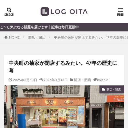
ランチ
開店
ディナー
花火
カテゴリー
けます │ 記事は毎日更新中
HOME
開店・閉店
中央町の菊家が閉店するみたい。47年の歴史に
タグ
chocozap
DE
GW
haiashin
haishi
中央町の菊家が閉店するみたい。47年の歴史に
haishin
haisin
haisnin
hasihin
hasishin
幕
hishin
hqaishin
JR
kaiten
line
OPA
Paypay
PR
TOKIPO
TOYOTA
2025年3月13日
2025年3月13日
開店・閉店
haishin
あじさい
いちご
うみたまご
おでかけ
開店・閉店
お土産
お弁当
かき氷
からあげ
くじゅう連山
ねとらぼ
ひまわり
ふるさと納税
まつり
まとめ
みかん
むし湯
わさだタウン
わったん