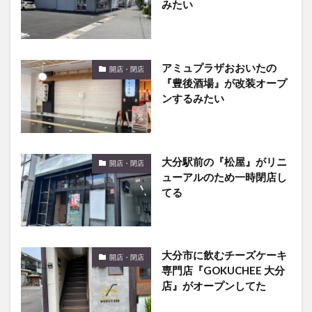
みたい
アミュプラザおおいたの
開店・閉店
『豊後酒場』が改装オープ
ンするみたい
大分駅前の『松屋』がリニ
開店・閉店
ューアルのため一時閉店し
てる
大分市に飲むチーズケーキ
開店・閉店
専門店『GOKUCHEE 大分
店』がオープンしてた