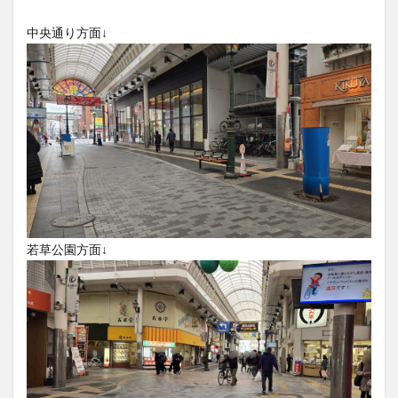
フルーツ
プレミアム商品券
プロレス
中央通り方面↓
ヘルシー
ペスカトーレ
ペット
ホーバークラフト
ミヤマキリシマ
ラクテンチ
ラバーダック
ランチ
ラーメン
リニューアル
リンクスクエア
レトロ
レンタサイクル
中央町
中津市
中華料理
九重町
休業
佐伯市
佐伯市ランチ
佐賀関
体験レポ
保護猫
催事
公園
冬
初詣
別府
別府市
別府観光
古国府
古墳
古物
若草公園方面↓
古着
台湾料理
和定食
和菓子
和食
国東市
地獄めぐり
城島高原パーク
壁画
夏祭り
外貨両替機
大分みなと祭り
大分グルメ
大分スイーツ
大分ランチ
大分三好ヴァイセアドラー
大分市
大分市美術館
大分県
大分県立美術館
大分空港
大分駅