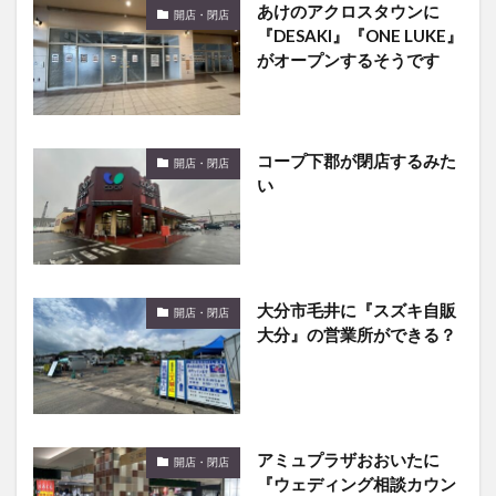
あけのアクロスタウンに
開店・閉店
『DESAKI』『ONE LUKE』
がオープンするそうです
コープ下郡が閉店するみた
開店・閉店
い
大分市毛井に『スズキ自販
開店・閉店
大分』の営業所ができる？
アミュプラザおおいたに
開店・閉店
『ウェディング相談カウン