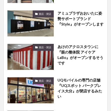
アミュプラザおおいたに姿
開店・閉店
勢サポートブランド
『Style』がオープンします
あけのアクロスタウンに
開店・閉店
『眼の整体院 アイケア
LaBo』がオープンするそう
です
UQモバイルの専門の店舗
開店・閉店
『UQスポット パークプレ
イス大分』が閉店するみた
い