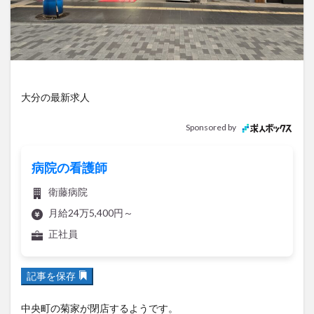
アイススケート
アウトドア
アサイーボウル
アフリカンサファリ
アミュプラザおおいた
アレンジレシピ
アートプラザ
イタリア料理
イベント
イルミネーション
インド料理
ウクライナ
オープン
カフェ
キャンプ
大分の最新求人
グルメ
コストコ
コスモス
コンビニ
Sponsored by
コース料理
コーヒー
サイゼリヤ
サウナ
ジェラート
ジゴロック
ジゴロック2025
病院の看護師
ジャマイカ料理
ジャークチキン
スイーツ
衛藤病院
スタバ
セレクトショップ
ソフトクリーム
月給24万5,400円～
チキンカレー
テイクアウト
テレビ
正社員
トキハ本店
ハロウィン
ハンバーガー
ハンバーグ
ハーモニーランド
パスタ
パフェ
記事を保存
パン
パーク
パークプレイス大分
ビアガーデン
ビール
ピザ
フェス
中央町の菊家が閉店するようです。