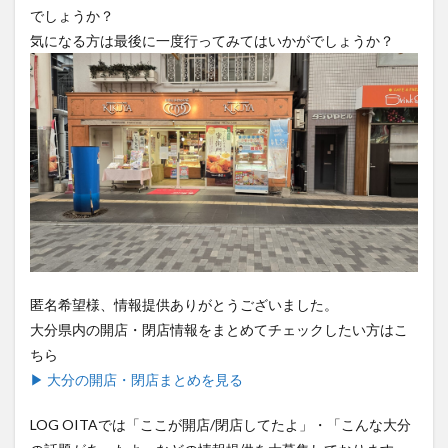
でしょうか？
買い物
車
農業文化公園
道の駅
気になる方は最後に一度行ってみてはいかがでしょうか？
鉄道ジオラマ
閉店
閉院
開店
開店閉店
開店閉店まとめ
開院
韓国
韓国料理
音楽
飛行機
飲み物
高崎山
鰻
検索
匿名希望様、情報提供ありがとうございました。
大分県内の開店・閉店情報をまとめてチェックしたい方はこ
ちら
▶ 大分の開店・閉店まとめを見る
LOG OITAでは「ここが開店/閉店してたよ」・「こんな大分