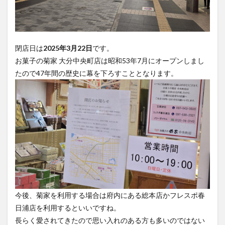
大分駅近く
大神ファーム
大谷翔平選手
姫島村
子ども教室
子ども服
子育て
宇佐市
居酒屋
屋台
平和市民公園能楽堂
閉店日は
2025年3月22日
です。
庄内町カフェ
府内
投票
挾間町
新幹線
お菓子の菊家 大分中央町店は昭和53年7月にオープンしまし
新店
日出
日出町
日田市
昆虫食
たので47年間の歴史に幕を下ろすこととなります。
明豊
書店
期間限定
本
杵築市
津久見市
海開き
温泉
湧水
湯布院
滝
漢方
炭火焼き
焼き菓子
犬
玖珠郡
由布市
由布院
甲子園
石仏
磨崖仏
祝祭の広場
神社
祭り
秋
移転
竹田
竹田市
竹田市ディナー
紅葉
絵本
自動販売機
自転車
臼杵市
舞台
芋
花
花火
茶碗蒸し
蕎麦
虹
今後、菊家を利用する場合は府内にある総本店かフレスポ春
衆議院選挙
複合公共施設
観光
観光スポット
日浦店を利用するといいですね。
話題
豊後大野
豊後大野市
豊後高田市
長らく愛されてきたので思い入れのある方も多いのではない