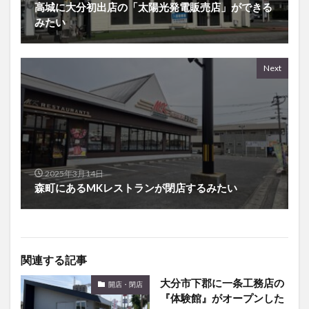
高城に大分初出店の「太陽光発電販売店」ができる
みたい
Next
2025年3月14日
森町にあるMKレストランが閉店するみたい
関連する記事
大分市下郡に一条工務店の
開店・閉店
『体験館』がオープンした