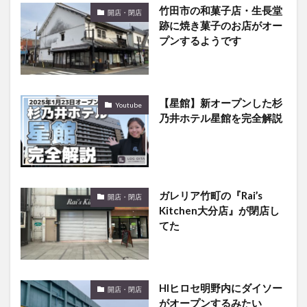
竹田市の和菓子店・生長堂
開店・閉店
跡に焼き菓子のお店がオー
プンするようです
【星館】新オープンした杉
Youtube
乃井ホテル星館を完全解説
ガレリア竹町の『Rai’s
開店・閉店
Kitchen大分店』が閉店し
てた
HIヒロセ明野内にダイソー
開店・閉店
がオープンするみたい