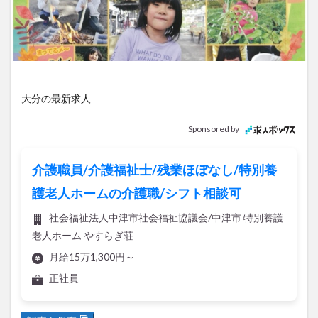
アイススケート
アウトドア
アサイーボウル
アフリカンサファリ
アミュプラザおおいた
アレンジレシピ
アートプラザ
イタリア料理
イベント
イルミネーション
インド料理
ウクライナ
オープン
カフェ
キャンプ
大分の最新求人
グルメ
コストコ
コスモス
コンビニ
Sponsored by
コース料理
コーヒー
サイゼリヤ
サウナ
ジェラート
ジゴロック
ジゴロック2025
介護職員/介護福祉士/残業ほぼなし/特別養
ジャマイカ料理
ジャークチキン
スイーツ
護老人ホームの介護職/シフト相談可
スタバ
セレクトショップ
ソフトクリーム
社会福祉法人中津市社会福祉協議会/中津市 特別養護
チキンカレー
テイクアウト
テレビ
老人ホーム やすらぎ荘
トキハ本店
ハロウィン
ハンバーガー
月給15万1,300円～
ハンバーグ
ハーモニーランド
パスタ
パフェ
正社員
パン
パーク
パークプレイス大分
ビアガーデン
ビール
ピザ
フェス