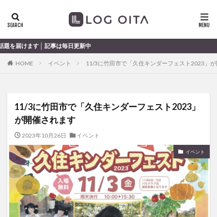
ランチ
開店
ディナー
花火
カテゴリー
事は毎日更新中
HOME
イベント
11/3に竹田市で「久住キンダーフェスト2023」
タグ
chocozap
DE
GW
haiashin
haishi
11/3に竹田市で「久住キンダーフェスト2023」
haishin
haisin
haisnin
hasihin
hasishin
が開催されます
hishin
hqaishin
JR
kaiten
line
OPA
Paypay
PR
TOKIPO
TOYOTA
2023年10月26日
イベント
あじさい
いちご
うみたまご
おでかけ
イベント
お土産
お弁当
かき氷
からあげ
くじゅう連山
ねとらぼ
ひまわり
ふるさと納税
まつり
まとめ
みかん
むし湯
わさだタウン
わったん