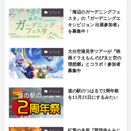
「海辺のガーデニングフェ
イベント
スタ」の『ガーデニングエ
キシビジョン 出展参加者』
を募集中！
大分空港見学ツアーが『映
イベント
画ドラえもん のび太と空の
理想郷』とコラボ！参加者
募集中
道の駅のつはるで2周年祭
イベント
を11月21日にするみたい
紅葉の名所『普現寺もみじ
イベント