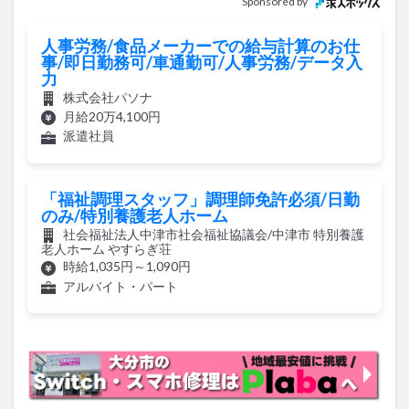
Sponsored by
人事労務/食品メーカーでの給与計算のお仕
事/即日勤務可/車通勤可/人事労務/データ入
力
株式会社パソナ
月給20万4,100円
派遣社員
「福祉調理スタッフ」調理師免許必須/日勤
のみ/特別養護老人ホーム
社会福祉法人中津市社会福祉協議会/中津市 特別養護
老人ホーム やすらぎ荘
時給1,035円～1,090円
アルバイト・パート