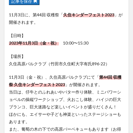
記事を保存
フルーツ
プレミアム商品券
プロレス
ヘルシー
ペスカトーレ
ペット
11月3日に、第44回 収穫祭「
久住キンダーフェスト2023
」が
ホーバークラフト
ミヤマキリシマ
ラクテンチ
開催されます。
ラバーダック
ランチ
ラーメン
リニューアル
【日時】
リンクスクエア
レトロ
レンタサイクル
2023年11月3日（金・祝）
10:00〜15:30
中央町
中津市
中華料理
九重町
休業
【場所】
佐伯市
佐伯市ランチ
佐賀関
体験レポ
久住高原パルクラブ（竹田市久住町大字有氏896-22）
保護猫
催事
公園
冬
初詣
別府
別府市
別府観光
古国府
古墳
古物
11月3日（金・祝）、久住高原パルクラブにて「
第44回 収穫
古着
台湾料理
和定食
和菓子
和食
祭 久住キンダーフェスト2023
」が開催されます。
当日は、仔牛とのふれあいやバター作り体験、ミニパワーシ
国東市
地獄めぐり
城島高原パーク
壁画
ョベルの操縦ワークショップ、火おこし体験、ハイジの巨大
夏祭り
外貨両替機
大分みなと祭り
ブランコ、巨大迷路など楽しいイベントが盛りだくさん！
大分グルメ
大分スイーツ
大分ランチ
ほかにも、エイサーや子ども神楽といったステージショーも
大分三好ヴァイセアドラー
大分市
大分市美術館
あります。
大分県
大分県立美術館
大分空港
大分駅
また、葡萄の木の下での高原バーベキューもあります（お得