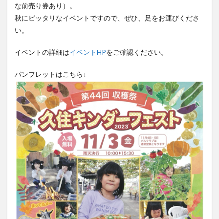
な前売り券あり）。
大分駅近く
大神ファーム
大谷翔平選手
秋にピッタリなイベントですので、ぜひ、足をお運びくださ
姫島村
子ども教室
子ども服
子育て
い。
宇佐市
居酒屋
屋台
平和市民公園能楽堂
庄内町カフェ
府内
投票
挾間町
新幹線
イベントの詳細は
イベントHP
をご確認ください。
新店
日出
日出町
日田市
昆虫食
パンフレットはこちら↓
明豊
書店
期間限定
本
杵築市
津久見市
海開き
温泉
湧水
湯布院
滝
漢方
炭火焼き
焼き菓子
犬
玖珠郡
由布市
由布院
甲子園
石仏
磨崖仏
祝祭の広場
神社
祭り
秋
移転
竹田
竹田市
竹田市ディナー
紅葉
絵本
自動販売機
自転車
臼杵市
舞台
芋
花
花火
茶碗蒸し
蕎麦
虹
衆議院選挙
複合公共施設
観光
観光スポット
話題
豊後大野
豊後大野市
豊後高田市