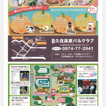
買い物
車
農業文化公園
道の駅
鉄道ジオラマ
閉店
閉院
開店
開店閉店
開店閉店まとめ
開院
韓国
韓国料理
音楽
飛行機
飲み物
高崎山
鰻
検索