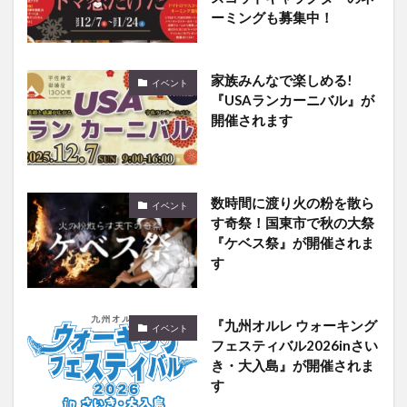
ーミングも募集中！
家族みんなで楽しめる!
イベント
『USAランカーニバル』が
開催されます
数時間に渡り火の粉を散ら
イベント
す奇祭！国東市で秋の大祭
『ケベス祭』が開催されま
す
『九州オルレ ウォーキング
イベント
フェスティバル2026inさい
き・大入島』が開催されま
す