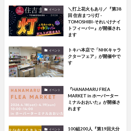
＼打上花火もあり／『第38
イベント
回 住吉まつり灯 -
TOMOSHIBI-それいけナイ
トフィーバー』が開催され
ます
トキハ本店で「NHKキャラ
イベント
クターフェア」が開催中で
す
『HANAMARU FREA
イベント
MARKET in ホーバーター
ミナルおおいた』が開催さ
れます
100組200人『第19回大分
イベント