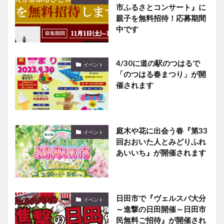
市ふるさとコンサート』に
親子を無料招待！応募期間
中です
4/30に道の駅のつはるで
イベント
「のつはる春まつり」が開
催されます
庭木や花に出会う春『第33
イベント
回おおいた人とみどりふれ
あいいち』が開催されます
日田市で『ヴェルスパ大分
イベント
～進撃の日田開催～日田市
民無料ご招待』が開催され