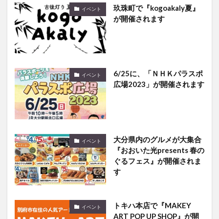
玖珠町で『kogoakaly夏』
イベント
が開催されます
6/25に、「ＮＨＫパラスポ
イベント
広場2023」が開催されます
大分県内のグルメが大集合
イベント
『おおいた光presents 春の
ぐるフェス』が開催されま
す
トキハ本店で『MAKEY
イベント
ART POP UP SHOP』が開