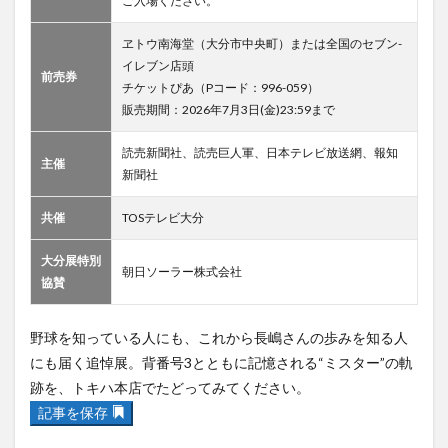
ご入場ください。
ヱトウ南海堂（大分市中央町）または全国のセブン-
イレブン店頭
前売券
チケットぴあ（Pコード：996-059）
販売期間：2026年7月3日(金)23:59まで
読売新聞社、読売巨人軍、日本テレビ放送網、報知
主催
新聞社
共催
TOSテレビ大分
大分展特別
朝日ソーラー株式会社
協賛
野球を知っている人にも、これから長嶋さんの歩みを知る人
にも届く追悼展。背番号3とともに記憶される“ミスター”の軌
跡を、トキハ本店でたどってみてください。
記事を保存