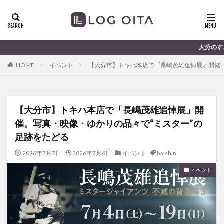
ランチ
開店
ディナー
花火
カテゴリー
大分のすこ〜し気になる話題を届け
HOME
イベント
【大分市】トキハ本店で「長嶋茂雄追悼展」開催。
タグ
chocozap
DE
GW
haiashin
haishi
【大分市】トキハ本店で「長嶋茂雄追悼展」開
haishin
haisin
haisnin
hasihin
hasishin
催。写真・映像・ゆかりの品々で“ミスター”の
hishin
hqaishin
JR
kaiten
line
足跡をたどる
OPA
Paypay
PR
TOKIPO
TOYOTA
2026年7月7日
2026年7月6日
イベント
haishin
あじさい
いちご
うみたまご
おでかけ
お土産
お弁当
かき氷
からあげ
イベント
くじゅう連山
ねとらぼ
ひまわり
ふるさと納税
まつり
まとめ
みかん
むし湯
わさだタウン
わったん