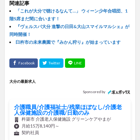
関連記事
「これが大分で聴けるなんて…」 ウィーン少年合唱団、1
階S席まだ間に合います！
『ヴェルスパ大分 進撃の日田&大山スマイルマルシェ』が
同時開催！
臼杵市の未来農園で『みかん狩り』が始まっています
大分の最新求人
Sponsored by
介護職員/介護福祉士/残業ほぼなし/介護老
人保健施設の介護職/日勤のみ
杵築市 介護老人保健施設 グリーンケアやまが
月給15万8,140円～
契約社員