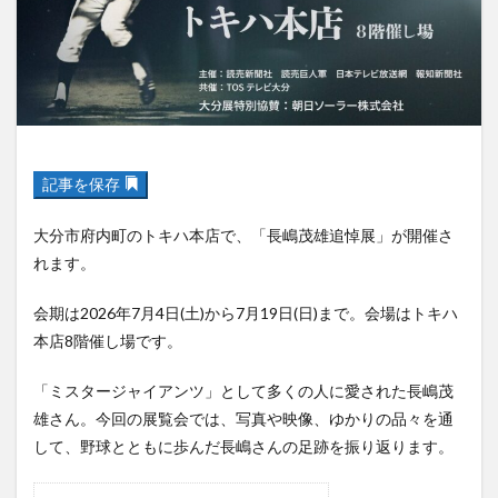
アイススケート
アウトドア
アサイーボウル
アフリカンサファリ
アミュプラザおおいた
アレンジレシピ
アートプラザ
イタリア料理
イベント
イルミネーション
インド料理
ウクライナ
オープン
カフェ
キャンプ
グルメ
コストコ
コスモス
コンビニ
記事を保存
コース料理
コーヒー
サイゼリヤ
サウナ
大分市府内町のトキハ本店で、「長嶋茂雄追悼展」が開催さ
ジェラート
ジゴロック
ジゴロック2025
れます。
ジャマイカ料理
ジャークチキン
スイーツ
スタバ
セレクトショップ
ソフトクリーム
会期は2026年7月4日(土)から7月19日(日)まで。会場はトキハ
本店8階催し場です。
チキンカレー
テイクアウト
テレビ
トキハ本店
ハロウィン
ハンバーガー
「ミスタージャイアンツ」として多くの人に愛された長嶋茂
ハンバーグ
ハーモニーランド
パスタ
パフェ
雄さん。今回の展覧会では、写真や映像、ゆかりの品々を通
パン
パーク
パークプレイス大分
して、野球とともに歩んだ長嶋さんの足跡を振り返ります。
ビアガーデン
ビール
ピザ
フェス