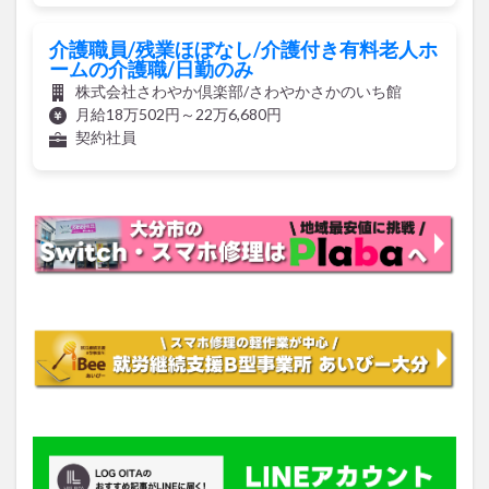
介護職員/残業ほぼなし/介護付き有料老人ホ
ームの介護職/日勤のみ
株式会社さわやか倶楽部/さわやかさかのいち館
月給18万502円～22万6,680円
契約社員