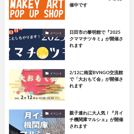
催中です
日田市の黎明館で『2025
イベント
クママチツキミ』が開催さ
れます
2/12に南蛮BVNGO交流館
イベント
で「大おもて会」が開催さ
れます
親子連れに大人気！『月イ
イベント
チ機関庫マルシェ』が開催
されます