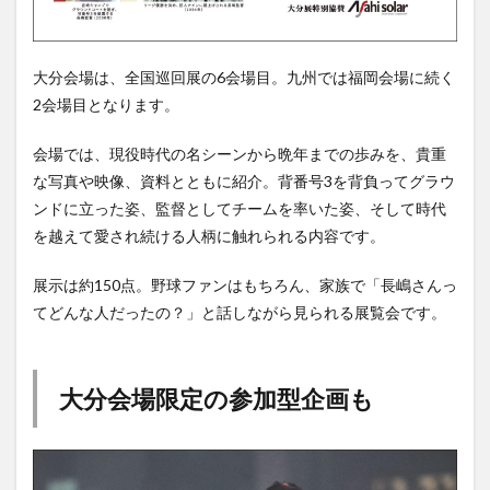
買い物
車
農業文化公園
道の駅
鉄道ジオラマ
閉店
閉院
開店
開店閉店
大分会場は、全国巡回展の6会場目。九州では福岡会場に続く
開店閉店まとめ
開院
韓国
韓国料理
2会場目となります。
音楽
飛行機
飲み物
高崎山
鰻
会場では、現役時代の名シーンから晩年までの歩みを、貴重
検索
な写真や映像、資料とともに紹介。背番号3を背負ってグラウ
ンドに立った姿、監督としてチームを率いた姿、そして時代
を越えて愛され続ける人柄に触れられる内容です。
展示は約150点。野球ファンはもちろん、家族で「長嶋さんっ
てどんな人だったの？」と話しながら見られる展覧会です。
大分会場限定の参加型企画も