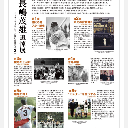
大分駅近く
大神ファーム
大谷翔平選手
姫島村
子ども教室
子ども服
子育て
宇佐市
居酒屋
屋台
平和市民公園能楽堂
庄内町カフェ
府内
投票
挾間町
新幹線
新店
日出
日出町
日田市
昆虫食
明豊
書店
期間限定
本
杵築市
津久見市
海開き
温泉
湧水
湯布院
滝
漢方
炭火焼き
焼き菓子
犬
玖珠郡
由布市
由布院
甲子園
石仏
磨崖仏
祝祭の広場
神社
祭り
秋
移転
竹田
竹田市
竹田市ディナー
紅葉
絵本
自動販売機
自転車
臼杵市
舞台
芋
花
花火
茶碗蒸し
蕎麦
虹
衆議院選挙
複合公共施設
観光
観光スポット
話題
豊後大野
豊後大野市
豊後高田市