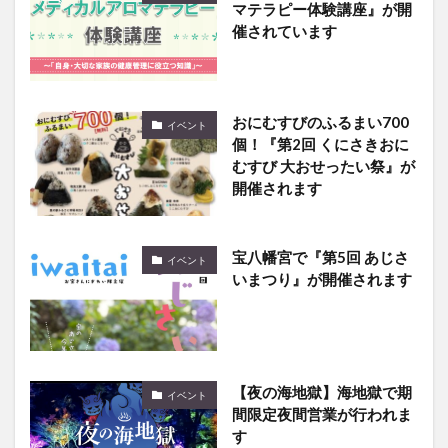
マテラピー体験講座』が開
催されています
おにむすびのふるまい700
イベント
個！『第2回 くにさきおに
むすび 大おせったい祭』が
開催されます
宝八幡宮で『第5回 あじさ
イベント
いまつり』が開催されます
【夜の海地獄】海地獄で期
イベント
間限定夜間営業が行われま
す