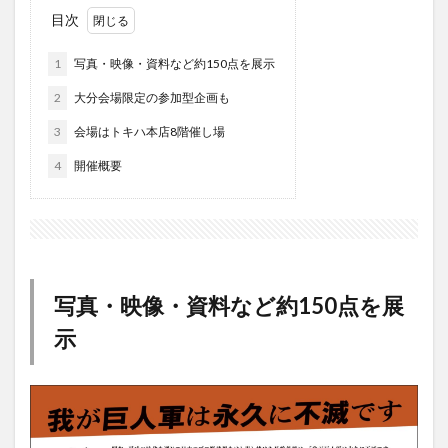
フルーツ
プレミアム商品券
プロレス
目次
ヘルシー
ペスカトーレ
ペット
1
写真・映像・資料など約150点を展示
ホーバークラフト
ミヤマキリシマ
ラクテンチ
2
大分会場限定の参加型企画も
ラバーダック
ランチ
ラーメン
リニューアル
3
会場はトキハ本店8階催し場
リンクスクエア
レトロ
レンタサイクル
中央町
中津市
中華料理
九重町
休業
4
開催概要
佐伯市
佐伯市ランチ
佐賀関
体験レポ
保護猫
催事
公園
冬
初詣
別府
別府市
別府観光
古国府
古墳
古物
古着
台湾料理
和定食
和菓子
和食
写真・映像・資料など約150点を展
国東市
地獄めぐり
城島高原パーク
壁画
示
夏祭り
外貨両替機
大分みなと祭り
大分グルメ
大分スイーツ
大分ランチ
大分三好ヴァイセアドラー
大分市
大分市美術館
大分県
大分県立美術館
大分空港
大分駅