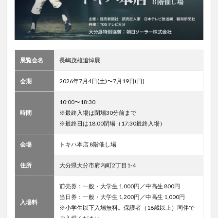
展覧会名
長嶋茂雄追悼展
会期
2026年7月4日(土)〜7月19日(日)
10:00〜18:30
時間
※最終入場は閉場30分前まで
※最終日は18:00閉場（17:30最終入場）
会場
トキハ本店 8階催し場
住所
大分県大分市府内町2丁目1-4
前売券：一般・大学生 1,000円／中高生 800円
当日券：一般・大学生 1,200円／中高生 1,000円
入場料
※小学生以下入場無料。保護者（18歳以上）同伴で