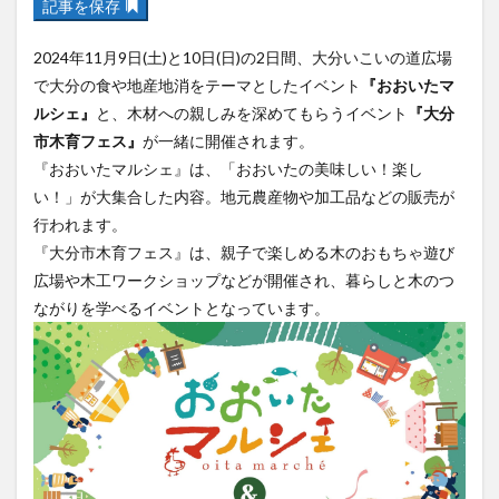
記事を保存
フルーツ
プレミアム商品券
プロレス
ヘルシー
ペスカトーレ
ペット
2024年11月9日(土)と10日(日)の2日間、大分いこいの道広場
ホーバークラフト
ミヤマキリシマ
ラクテンチ
で大分の食や地産地消をテーマとしたイベント
『おおいたマ
ルシェ』
と、木材への親しみを深めてもらうイベント
『大分
ラバーダック
ランチ
ラーメン
リニューアル
市木育フェス』
が一緒に開催されます。
リンクスクエア
レトロ
レンタサイクル
『おおいたマルシェ』は、「おおいたの美味しい！楽し
中央町
中津市
中華料理
九重町
休業
い！」が大集合した内容。地元農産物や加工品などの販売が
佐伯市
佐伯市ランチ
佐賀関
体験レポ
行われます。
保護猫
催事
公園
冬
初詣
別府
『大分市木育フェス』は、親子で楽しめる木のおもちゃ遊び
広場や木工ワークショップなどが開催され、暮らしと木のつ
別府市
別府観光
古国府
古墳
古物
ながりを学べるイベントとなっています。
古着
台湾料理
和定食
和菓子
和食
国東市
地獄めぐり
城島高原パーク
壁画
夏祭り
外貨両替機
大分みなと祭り
大分グルメ
大分スイーツ
大分ランチ
大分三好ヴァイセアドラー
大分市
大分市美術館
大分県
大分県立美術館
大分空港
大分駅