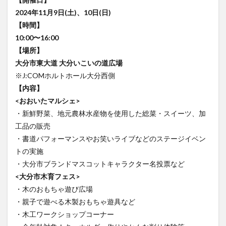
買い物
車
農業文化公園
道の駅
2024年11月9日(土)、10日(日)
鉄道ジオラマ
閉店
閉院
開店
開店閉店
【時間】
10:00〜16:00
開店閉店まとめ
開院
韓国
韓国料理
【場所】
音楽
飛行機
飲み物
高崎山
鰻
大分市東大道 大分いこいの道広場
※J:COMホルトホール大分西側
検索
【内容】
<おおいたマルシェ>
・新鮮野菜、地元農林水産物を使用した総菜・スイーツ、加
工品の販売
・書道パフォーマンスやお笑いライブなどのステージイベン
トの実施
・大分市ブランドマスコットキャラクター名投票など
<大分市木育フェス>
・木のおもちゃ遊び広場
・親子で遊べる木製おもちゃ遊具など
・木工ワークショップコーナー