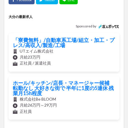
大分の最新求人
Sponsored by
「寮費無料」/自動車系工場/組立・加工・プ
レス/高収入/製造/工場
UTエイム株式会社
月給23万円
正社員 / 派遣社員
ホール/キッチン/店長・マネージャー候補
転勤なし 大好きな街で 半年に1度の5連休 残
業月15h程度
株式会社Be BLOOM
月給26万円～29万円
正社員