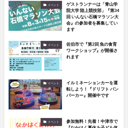
ゲストランナーは「青山学
イベント
院大学 陸上競技部」『第34
回 いんない石橋マラソン大
会』の参加者を募集してい
ます
佐伯市で『第2回 魚の食育
イベント
ワークショップ』が開催さ
れます
イルミネーションカーを運
イベント
転しよう！『ドリフト バン
パーカー』開催中です
参加無料！先着！中津市で
イベント
『なかはく夏休み子ども体