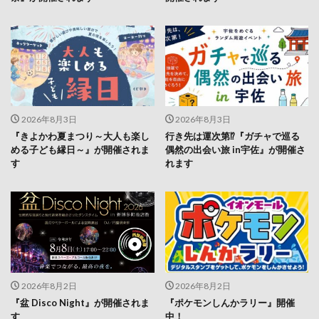
2026年8月3日
2026年8月3日
『きよかわ夏まつり～大人も楽し
行き先は運次第⁉『ガチャで巡る
める子ども縁日～』が開催されま
偶然の出会い旅 in宇佐』が開催さ
す
れます
2026年8月2日
2026年8月2日
『盆 Disco Night』が開催されま
『ポケモンしんかラリー』開催
す
中！