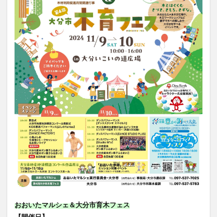
大分駅近く
大神ファーム
大谷翔平選手
姫島村
子ども教室
子ども服
子育て
宇佐市
居酒屋
屋台
平和市民公園能楽堂
庄内町カフェ
府内
投票
挾間町
新幹線
新店
日出
日出町
日田市
昆虫食
明豊
書店
期間限定
本
杵築市
津久見市
海開き
温泉
湧水
湯布院
滝
漢方
炭火焼き
焼き菓子
犬
玖珠郡
由布市
由布院
甲子園
石仏
磨崖仏
祝祭の広場
神社
祭り
秋
移転
竹田
竹田市
竹田市ディナー
紅葉
絵本
自動販売機
自転車
臼杵市
舞台
芋
花
花火
茶碗蒸し
蕎麦
虹
衆議院選挙
複合公共施設
観光
観光スポット
おおいたマルシェ＆大分市育木フェス
話題
豊後大野
豊後大野市
豊後高田市
【開催日】