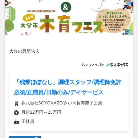
アイススケート
アウトドア
アサイーボウル
アフリカンサファリ
アミュプラザおおいた
アレンジレシピ
アートプラザ
イタリア料理
イベント
イルミネーション
インド料理
ウクライナ
オープン
カフェ
キャンプ
グルメ
コストコ
コスモス
コンビニ
大分の最新求人
コース料理
コーヒー
サイゼリヤ
サウナ
Sponsored by
ジェラート
ジゴロック
ジゴロック2025
ジャマイカ料理
ジャークチキン
スイーツ
「残業ほぼなし」調理スタッフ/調理師免許
スタバ
セレクトショップ
ソフトクリーム
必須/正職員/日勤のみ/デイサービス
チキンカレー
テイクアウト
テレビ
株式会社SOYOKAZE/さいき長寿苑そよ風
トキハ本店
ハロウィン
ハンバーガー
月給22万円～25万円
ハンバーグ
ハーモニーランド
パスタ
パフェ
正社員
パン
パーク
パークプレイス大分
ビアガーデン
ビール
ピザ
フェス