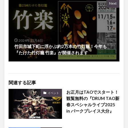
Next
2024年11月6日
竹田市城下町に浮かぶ約2万本の竹灯籠！今年も
『たけた竹灯籠 竹楽』が開催されます
関連する記事
お正月はTAOでスタート！
イベント
観覧無料の『DRUM TAO新
春スペシャルライブ2025
in パークプレイス大分』