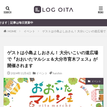
ランチ
開店
ディナー
花火
カテゴリー
更新中
HOME
イベント
ゲストは小島よしおさん！ 大分いこいの道広場
タグ
chocozap
DE
GW
haiashin
haishi
ゲストは小島よしおさん！ 大分いこいの道広場
haishin
haisin
haisnin
hasihin
hasishin
で『おおいたマルシェ＆大分市育木フェス』が
hishin
hqaishin
JR
kaiten
line
開催されます
OPA
Paypay
PR
TOKIPO
TOYOTA
2024年11月6日
イベント
haishin
あじさい
いちご
うみたまご
おでかけ
お土産
お弁当
かき氷
からあげ
イベント
くじゅう連山
ねとらぼ
ひまわり
ふるさと納税
まつり
まとめ
みかん
むし湯
わさだタウン
わったん