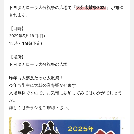
フルーツ
プレミアム商品券
プロレス
トヨタカローラ大分祝祭の広場で『
大分太鼓祭2025
』が開催
ヘルシー
ペスカトーレ
ペット
されます。
ホーバークラフト
ミヤマキリシマ
ラクテンチ
【日時】
ラバーダック
ランチ
ラーメン
リニューアル
2025年5月18日(日)
リンクスクエア
レトロ
レンタサイクル
12時～16時(予定)
中央町
中津市
中華料理
九重町
休業
【場所】
佐伯市
佐伯市ランチ
佐賀関
体験レポ
トヨタカローラ大分祝祭の広場
保護猫
催事
公園
冬
初詣
別府
別府市
別府観光
古国府
古墳
古物
昨年も大盛況だった太鼓祭！
古着
台湾料理
和定食
和菓子
和食
今年も街中に太鼓の音を響かせます！
入場無料ですので、お気軽に参加してみてはいかがでしょう
国東市
地獄めぐり
城島高原パーク
壁画
か。
夏祭り
外貨両替機
大分みなと祭り
詳しくはチラシをご確認下さい。
大分グルメ
大分スイーツ
大分ランチ
大分三好ヴァイセアドラー
大分市
大分市美術館
大分県
大分県立美術館
大分空港
大分駅