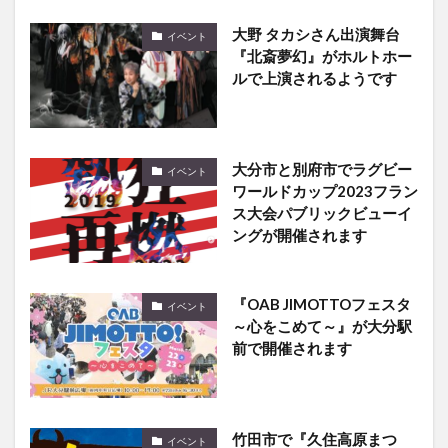
⁡大野 タカシさん出演舞台
イベント
⁡『北斎夢幻』がホルトホー
ルで上演されるようです
大分市と別府市でラグビー
イベント
ワールドカップ2023フラン
ス大会パブリックビューイ
ングが開催されます
『OAB JIMOTTOフェスタ
イベント
～心をこめて～』が大分駅
前で開催されます
竹田市で『久住高原まつ
イベント