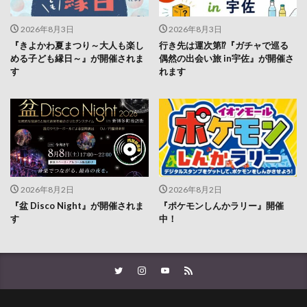
2026年8月3日
2026年8月3日
『きよかわ夏まつり～大人も楽し
行き先は運次第⁉『ガチャで巡る
める子ども縁日～』が開催されま
偶然の出会い旅 in宇佐』が開催さ
す
れます
2026年8月2日
2026年8月2日
『盆 Disco Night』が開催されま
『ポケモンしんかラリー』開催
す
中！