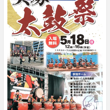
大分駅近く
大神ファーム
大谷翔平選手
姫島村
子ども教室
子ども服
子育て
宇佐市
居酒屋
屋台
平和市民公園能楽堂
庄内町カフェ
府内
投票
挾間町
新幹線
新店
日出
日出町
日田市
昆虫食
明豊
書店
期間限定
本
杵築市
津久見市
海開き
温泉
湧水
湯布院
滝
漢方
炭火焼き
焼き菓子
犬
玖珠郡
由布市
由布院
甲子園
石仏
磨崖仏
祝祭の広場
神社
祭り
秋
移転
竹田
竹田市
竹田市ディナー
紅葉
絵本
自動販売機
自転車
臼杵市
舞台
芋
花
花火
茶碗蒸し
蕎麦
虹
衆議院選挙
複合公共施設
観光
観光スポット
話題
豊後大野
豊後大野市
豊後高田市