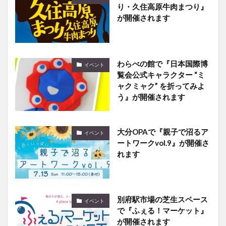
り・久住高原牛肉まつり』
が開催されます
わらべの館で『日本国際博
イベント
覧会公式キャラクター “ミ
ャクミャク” を折ってみよ
う』が開催されます
大分OPAで『親子で沼るア
イベント
ートワークvol.9』が開催さ
れます
別府駅市場の芝生スペース
イベント
で『ふぇる！マーケット』
が開催されます