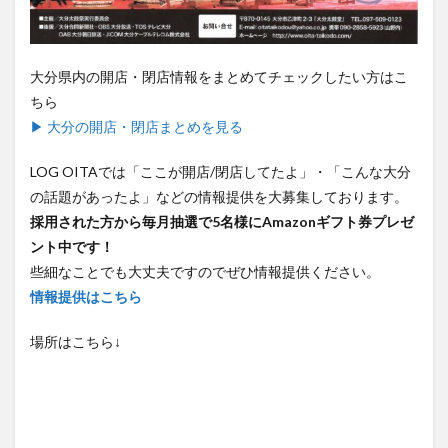
買い物
車
農業文化公園
道の駅
鉄道ジオラマ
閉店
閉院
開店
開店閉店
大分県内の開店・閉店情報をまとめてチェックしたい方はこ
開店閉店まとめ
開院
韓国
韓国料理
ちら
音楽
飛行機
飲み物
高崎山
鰻
▶ 大分の開店・閉店まとめを見る
検索
LOG OITAでは「ここが開店/閉店してたよ」・「こんな大分
の話題があったよ」などの情報提供を大募集しております。
採用された方から毎月抽選で5名様にAmazonギフト券プレゼ
ント中です！
些細なことでも大丈夫ですのでぜひ情報提供ください。
情報提供はこちら
場所はこちら↓