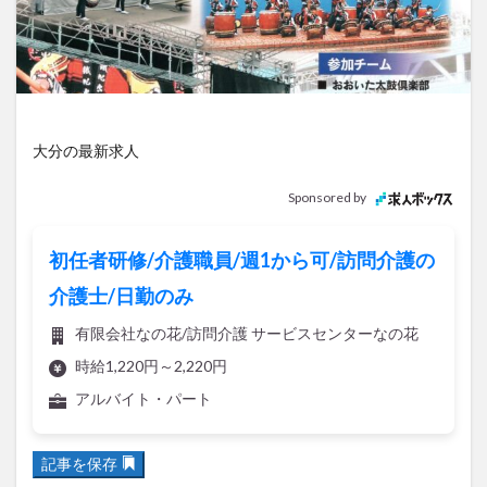
アイススケート
アウトドア
アサイーボウル
アフリカンサファリ
アミュプラザおおいた
アレンジレシピ
アートプラザ
イタリア料理
イベント
イルミネーション
インド料理
ウクライナ
オープン
カフェ
キャンプ
大分の最新求人
グルメ
コストコ
コスモス
コンビニ
Sponsored by
コース料理
コーヒー
サイゼリヤ
サウナ
ジェラート
ジゴロック
ジゴロック2025
初任者研修/介護職員/週1から可/訪問介護の
ジャマイカ料理
ジャークチキン
スイーツ
介護士/日勤のみ
スタバ
セレクトショップ
ソフトクリーム
有限会社なの花/訪問介護 サービスセンターなの花
チキンカレー
テイクアウト
テレビ
時給1,220円～2,220円
トキハ本店
ハロウィン
ハンバーガー
アルバイト・パート
ハンバーグ
ハーモニーランド
パスタ
パフェ
パン
パーク
パークプレイス大分
記事を保存
ビアガーデン
ビール
ピザ
フェス