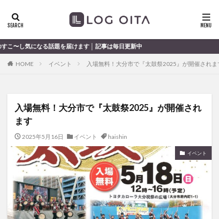
ランチ
開店
ディナー
花火
カテゴリー
題を届けます │ 記事は毎日更新中
HOME
イベント
入場無料！大分市で『太鼓祭2025』が開催されま
タグ
chocozap
DE
GW
haiashin
haishi
入場無料！大分市で『太鼓祭2025』が開催され
haishin
haisin
haisnin
hasihin
hasishin
ます
hishin
hqaishin
JR
kaiten
line
OPA
Paypay
PR
TOKIPO
TOYOTA
2025年5月16日
イベント
haishin
あじさい
いちご
うみたまご
おでかけ
イベント
お土産
お弁当
かき氷
からあげ
くじゅう連山
ねとらぼ
ひまわり
ふるさと納税
まつり
まとめ
みかん
むし湯
わさだタウン
わったん