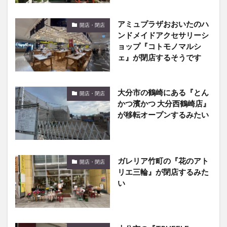
アミュプラザおおいたのハ
開店・閉店
ンドメイドアクセサリーシ
ョップ『コトモノマルシ
ェ』が閉店するそうです
大分市の鶴崎にある『とん
開店・閉店
かつ濱かつ 大分西鶴崎店』
が移転オープンするみたい
ガレリア竹町の『花のアト
開店・閉店
リエ三輪』が閉店するみた
い