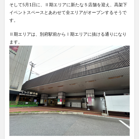
フルーツ
プレミアム商品券
プロレス
そして5月1日に、Ⅱ期エリアに新たな５店舗を迎え、高架下
イベントスペースとあわせて全エリアがオープンするそうで
ヘルシー
ペスカトーレ
ペット
す。
ホーバークラフト
ミヤマキリシマ
ラクテンチ
ラバーダック
ランチ
ラーメン
リニューアル
Ⅱ期エリアは、別府駅前からⅠ期エリアに抜ける通りになり
リンクスクエア
レトロ
レンタサイクル
ます。
中央町
中津市
中華料理
九重町
休業
佐伯市
佐伯市ランチ
佐賀関
体験レポ
保護猫
催事
公園
冬
初詣
別府
別府市
別府観光
古国府
古墳
古物
古着
台湾料理
和定食
和菓子
和食
国東市
地獄めぐり
城島高原パーク
壁画
夏祭り
外貨両替機
大分みなと祭り
大分グルメ
大分スイーツ
大分ランチ
大分三好ヴァイセアドラー
大分市
大分市美術館
大分県
大分県立美術館
大分空港
大分駅