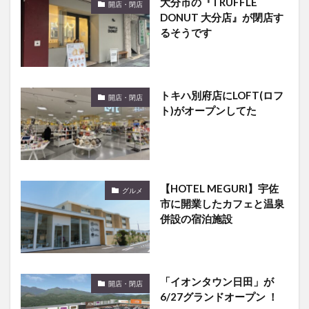
大分市の『TRUFFLE
開店・閉店
DONUT 大分店』が閉店す
るそうです
トキハ別府店にLOFT(ロフ
開店・閉店
ト)がオープンしてた
【HOTEL MEGURI】宇佐
グルメ
市に開業したカフェと温泉
併設の宿泊施設
「イオンタウン日田」が
開店・閉店
6/27グランドオープン ！