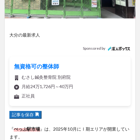
アイススケート
アウトドア
アサイーボウル
アフリカンサファリ
アミュプラザおおいた
アレンジレシピ
アートプラザ
イタリア料理
イベント
イルミネーション
インド料理
大分の最新求人
ウクライナ
オープン
カフェ
キャンプ
Sponsored by
グルメ
コストコ
コスモス
コンビニ
コース料理
コーヒー
サイゼリヤ
サウナ
無資格可の整体師
ジェラート
ジゴロック
ジゴロック2025
むさし鍼灸整骨院 別府院
ジャマイカ料理
ジャークチキン
スイーツ
月給24万1,726円～40万円
スタバ
セレクトショップ
ソフトクリーム
正社員
チキンカレー
テイクアウト
テレビ
トキハ本店
ハロウィン
ハンバーガー
記事を保存
ハンバーグ
ハーモニーランド
パスタ
パフェ
パン
パーク
パークプレイス大分
『
べっぷ駅市場
』は、2025年10月にⅠ期エリアが開業してい
ビアガーデン
ビール
ピザ
フェス
ます。