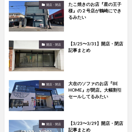
たこ焼きのお店『星の王子
開店・閉店
様』の２号店が鶴崎にでき
るみたい
【3/25〜3/31】開店・閉店
開店・閉店
記事まとめ
大在のソファのお店『BE
開店・閉店
HOME』が閉店。大幅割引
セールしてるみたい
【3/23〜3/29】開店・閉店
開店・閉店
記事まとめ