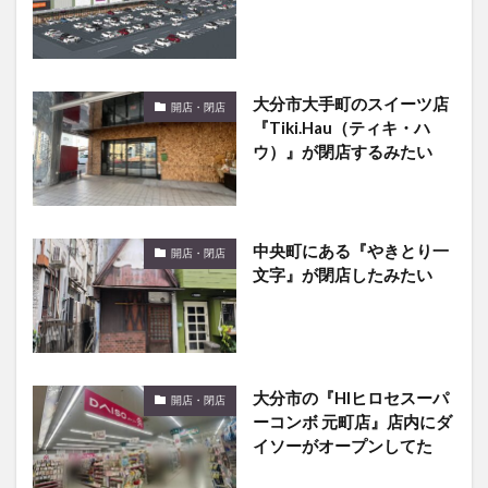
大分市大手町のスイーツ店
開店・閉店
『Tiki.Hau（ティキ・ハ
ウ）』が閉店するみたい
中央町にある『やきとり一
開店・閉店
文字』が閉店したみたい
大分市の『HIヒロセスーパ
開店・閉店
ーコンボ 元町店』店内にダ
イソーがオープンしてた