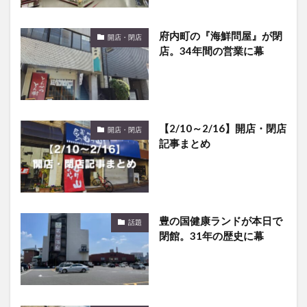
府内町の『海鮮問屋』が閉
開店・閉店
店。34年間の営業に幕
【2/10～2/16】開店・閉店
開店・閉店
記事まとめ
豊の国健康ランドが本日で
話題
閉館。31年の歴史に幕