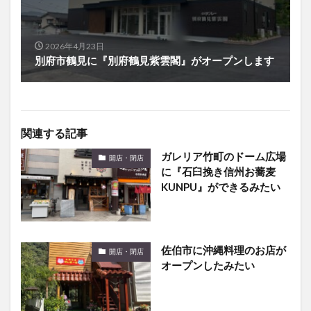
2026年4月23日
別府市鶴見に『別府鶴見紫雲閣』がオープンします
関連する記事
ガレリア竹町のドーム広場
開店・閉店
に『石臼挽き信州お蕎麦
KUNPU』ができるみたい
佐伯市に沖縄料理のお店が
開店・閉店
オープンしたみたい