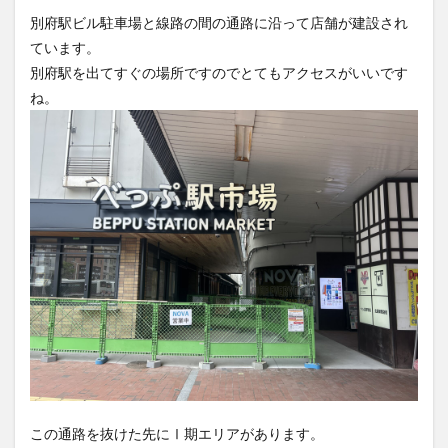
大分駅近く
大神ファーム
大谷翔平選手
別府駅ビル駐車場と線路の間の通路に沿って店舗が建設され
姫島村
子ども教室
子ども服
子育て
ています。
別府駅を出てすぐの場所ですのでとてもアクセスがいいです
宇佐市
居酒屋
屋台
平和市民公園能楽堂
ね。
庄内町カフェ
府内
投票
挾間町
新幹線
新店
日出
日出町
日田市
昆虫食
明豊
書店
期間限定
本
杵築市
津久見市
海開き
温泉
湧水
湯布院
滝
漢方
炭火焼き
焼き菓子
犬
玖珠郡
由布市
由布院
甲子園
石仏
磨崖仏
祝祭の広場
神社
祭り
秋
移転
竹田
竹田市
竹田市ディナー
紅葉
絵本
自動販売機
自転車
臼杵市
舞台
芋
花
花火
茶碗蒸し
蕎麦
虹
衆議院選挙
複合公共施設
観光
観光スポット
この通路を抜けた先にⅠ期エリアがあります。
話題
豊後大野
豊後大野市
豊後高田市