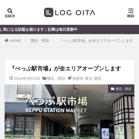
ランチ
開店
ディナー
花火
カテゴリー
 記事は毎日更新中
HOME
開店・閉店
『べっぷ駅市場』が全エリアオープンします
タグ
chocozap
DE
GW
haiashin
haishi
『べっぷ駅市場』が全エリアオープンします
haishin
haisin
haisnin
hasihin
hasishin
hishin
hqaishin
JR
kaiten
line
2026年4月23日
開店・閉店
別府市
,
新店
,
開店
OPA
Paypay
PR
TOKIPO
TOYOTA
開店・閉店
あじさい
いちご
うみたまご
おでかけ
お土産
お弁当
かき氷
からあげ
くじゅう連山
ねとらぼ
ひまわり
ふるさと納税
まつり
まとめ
みかん
むし湯
わさだタウン
わったん