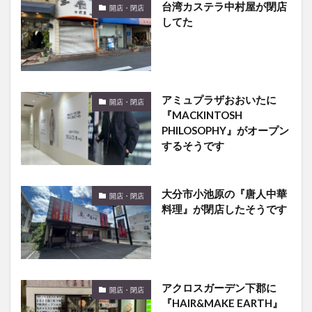
台湾カステラ中村屋が閉店
開店・閉店
してた
アミュプラザおおいたに
開店・閉店
『MACKINTOSH
PHILOSOPHY』がオープン
するそうです
大分市小池原の『唐人中華
開店・閉店
料理』が閉店したそうです
アクロスガーデン下郡に
開店・閉店
『HAIR&MAKE EARTH』