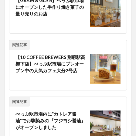
【GRAM & GLAN】べっぷ駅市場
にオープンした手作り焼き菓子の
量り売りのお店
関連記事
【10 COFFEE BREWERS 別府駅高
架下店】べっぷ駅市場にプレオー
プン中の人気カフェ大分2号店
関連記事
べっぷ駅市場内に“カトレア醤
油”でお馴染みの『フジヨシ醤油』
がオープンしました