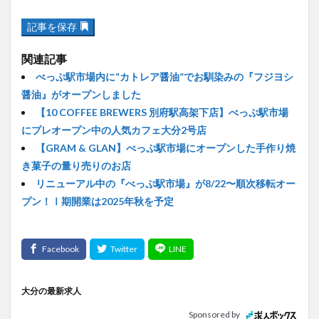
記事を保存
関連記事
べっぷ駅市場内に“カトレア醤油”でお馴染みの『フジヨシ
醤油』がオープンしました
【10 COFFEE BREWERS 別府駅高架下店】べっぷ駅市場
にプレオープン中の人気カフェ大分2号店
【GRAM & GLAN】べっぷ駅市場にオープンした手作り焼
き菓子の量り売りのお店
リニューアル中の『べっぷ駅市場』が8/22〜順次移転オー
プン！Ⅰ期開業は2025年秋を予定
大分の最新求人
Sponsored by