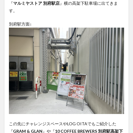
『
マルミヤストア 別府駅店
』横の高架下駐車場に出てきま
買い物
車
農業文化公園
道の駅
す。
鉄道ジオラマ
閉店
閉院
開店
開店閉店
開店閉店まとめ
開院
韓国
韓国料理
別府駅方面↓
音楽
飛行機
飲み物
高崎山
鰻
検索
この先にチャレンジスペースやLOG OITAでもご紹介した
『
GRAM & GLAN
』や『
10 COFFEE BREWERS 別府駅高架下