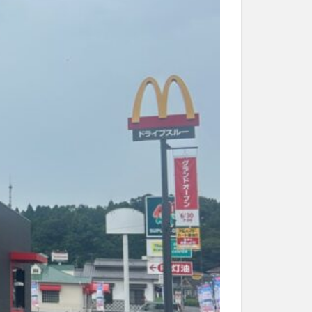
和菓子
和食
なと祭り
大分市美術館
大谷翔平選手
市民公園能楽堂
日田市
昆虫食
水
湯布院
子園
石仏
市ディナー
紅葉
し
蕎麦
虹
野市
豊後高田市
開店閉店
山
鰻