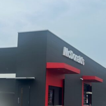
観光
古国府
古墳
古物
古着
台湾料理
和定食
めぐり
城島高原パーク
壁画
夏祭り
外貨両替機
大分み
大分スイーツ
大分ランチ
大分三好ヴァイセアドラー
大分市
県立美術館
大分空港
大分駅
大分駅近く
大神ファーム
も教室
子ども服
子育て
宇佐市
居酒屋
屋台
平和
府内
投票
挾間町
新幹線
新店
日出
日出町
期間限定
本
杵築市
津久見市
海開き
温泉
湧
炭火焼き
焼き菓子
犬
玖珠郡
由布市
由布院
甲
の広場
神社
祭り
秋
移転
竹田
竹田市
竹田
売機
自転車
臼杵市
舞台
芋
花
花火
茶碗蒸
複合公共施設
観光
観光スポット
話題
豊後大野
豊後大
農業文化公園
道の駅
鉄道ジオラマ
閉店
閉院
開店
開院
韓国
韓国料理
音楽
飛行機
飲み物
高崎
検索