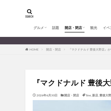
全てのグルメ
大分市ランチ
大分市ディナー
大分カフェ
大分スイーツ
別府市ランチ
別府カフェ
別府ディナー
竹田ランチ
日出町ランチ
開店・閉店
大分の開店・閉店まとめ
hasishin
his
TOYOTA
あ
からあげ
く
グルメ
話題
開店・閉店
むし湯
観光
イベ
わさ
アフリカンサファ
全てのグルメ
大分市ランチ
大分市ディナー
大分カフェ
大分スイーツ
別府市ランチ
別府カフェ
別府ディナー
竹田ランチ
日出町ランチ
開店・閉店
大分の開店・閉店まとめ
大分のすこ〜し気に
イベント
イ
HOME
開店・閉店
『マクドナルド 豊後大野店』
グルメ
コス
ジェラート
スタバ
セレ
トキハ本店
パン
パーク
『マクドナルド 豊後
プレミアム商品券
ミヤマキリシマ
2026年6月30日
開店・閉店
line
,
新店
,
豊後大
リンクスクエア
佐伯市
佐伯