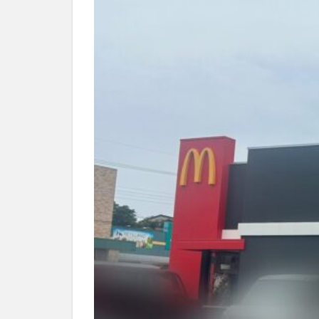
別府市
別府
国東市
地獄
大分グルメ
大分県
大分
姫島村
子ど
庄内町カフェ
明豊
書店
滝
漢方
磨崖仏
祝祭
絵本
自動販
衆議院選挙
買い物
車
開店閉店まとめ