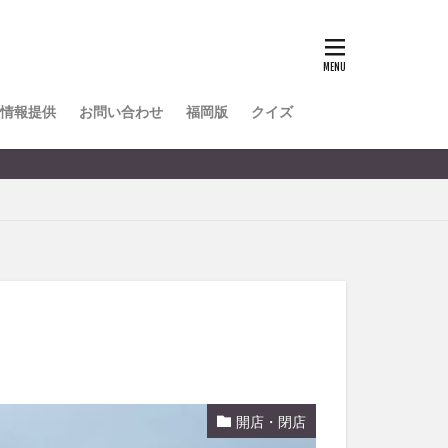
TOKIPO
かき氷
とめ
みかん
ル
情報提供
お問い合わせ
福岡版
クイズ
リア料理
キャンプ
ヤ
サウナ
スイーツ
レビ
タ
パフェ
フルーツ
フト
重町
休業
開店・閉店
初詣
別府