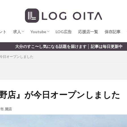
求人
LOG OITA求人のメリット
Youtube
LOG OITA YouTubeチャンネル
hin
hqaishin
JR
kaiten
line
OPA
Paypay
PR
じさい
いちご
うみたまご
おでかけ
お土産
お弁当
じゅう連山
ねとらぼ
ひまわり
ふるさと納税
まつり
ま
ント
だタウン
求人
わったん
Youtube
アイススケート
LOG広告
応援店一覧
アウトドア
保存記事
アサイーボウ
リ
アミュプラザおおいた
アレンジレシピ
アートプラザ
イタ
求人
LOG OITA求人のメリット
Youtube
LOG OITA YouTubeチャンネル
なる話題を届けます │ 記事は毎日更新中
ルミネーション
インド料理
ウクライナ
オープン
カフェ
が今日オープンしました
トコ
コスモス
コンビニ
コース料理
コーヒー
サイゼリ
ジゴロック
ジゴロック2025
ジャマイカ料理
ジャークチキン
クトショップ
ソフトクリーム
チキンカレー
テイクアウト
テ
ハロウィン
ハンバーガー
ハンバーグ
ハーモニーランド
パス
パークプレイス大分
ビアガーデン
ビール
ピザ
フェス
大野店』が今日オープンしました
プロレス
ヘルシー
ペスカトーレ
ペット
ホーバークラ
ラクテンチ
ラバーダック
ランチ
ラーメン
リニューアル
野市
,
開店
レトロ
レンタサイクル
中央町
中津市
中華料理
九
市ランチ
佐賀関
体験レポ
保護猫
催事
公園
冬