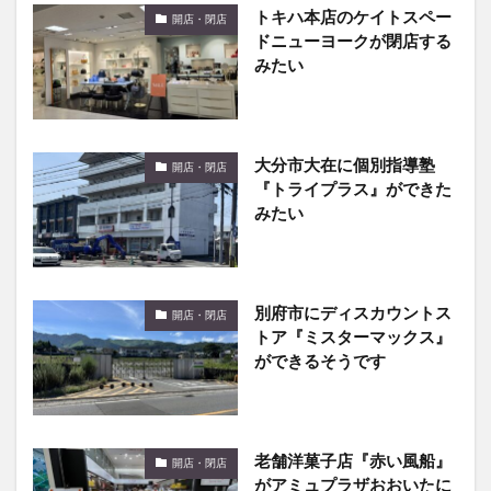
みたい
大分市大在に個別指導塾
開店・閉店
『トライプラス』ができた
みたい
別府市にディスカウントス
開店・閉店
トア『ミスターマックス』
ができるそうです
老舗洋菓子店『赤い風船』
開店・閉店
がアミュプラザおおいたに
オープンしてた