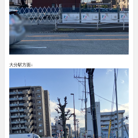
買い物
車
農業文化公園
道の駅
鉄道ジオラマ
閉店
閉院
開店
開店閉店
開店閉店まとめ
開院
韓国
韓国料理
音楽
飛行機
飲み物
高崎山
鰻
検索
大分駅方面↓