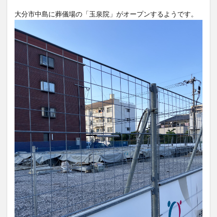
フルーツ
プレミアム商品券
プロレス
ヘルシー
ペスカトーレ
ペット
ホーバークラフト
ミヤマキリシマ
ラクテンチ
ラバーダック
ランチ
ラーメン
リニューアル
リンクスクエア
レトロ
レンタサイクル
中央町
中津市
中華料理
九重町
休業
佐伯市
佐伯市ランチ
佐賀関
体験レポ
保護猫
催事
公園
冬
初詣
別府
別府市
別府観光
古国府
古墳
古物
古着
台湾料理
和定食
和菓子
和食
国東市
地獄めぐり
城島高原パーク
壁画
夏祭り
外貨両替機
大分みなと祭り
大分グルメ
大分スイーツ
大分ランチ
大分三好ヴァイセアドラー
大分市
大分市美術館
大分県
大分県立美術館
大分空港
大分駅