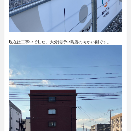
大分駅近く
大神ファーム
大谷翔平選手
姫島村
子ども教室
子ども服
子育て
宇佐市
居酒屋
屋台
平和市民公園能楽堂
庄内町カフェ
府内
投票
挾間町
新幹線
現在は工事中でした。大分銀行中島店の向かい側です。
新店
日出
日出町
日田市
昆虫食
明豊
書店
期間限定
本
杵築市
津久見市
海開き
温泉
湧水
湯布院
滝
漢方
炭火焼き
焼き菓子
犬
玖珠郡
由布市
由布院
甲子園
石仏
磨崖仏
祝祭の広場
神社
祭り
秋
移転
竹田
竹田市
竹田市ディナー
紅葉
絵本
自動販売機
自転車
臼杵市
舞台
芋
花
花火
茶碗蒸し
蕎麦
虹
衆議院選挙
複合公共施設
観光
観光スポット
話題
豊後大野
豊後大野市
豊後高田市