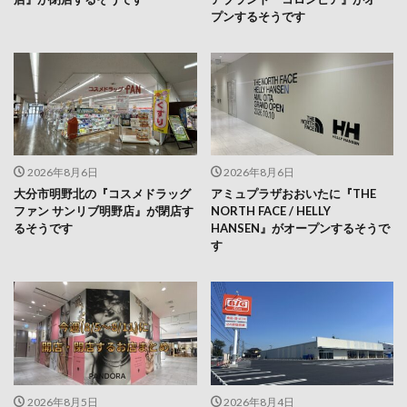
2026年8月6日
2026年8月6日
大分市明野北の『コスメドラッグ
アミュプラザおおいたに『THE
ファン サンリブ明野店』が閉店す
NORTH FACE / HELLY
るそうです
HANSEN』がオープンするそうで
す
2026年8月5日
2026年8月4日
今週(8/5～8/11)に開店・閉店する
中津市に『ザ・ビッグ 中津上如水
お店まとめ
店』がオープンします