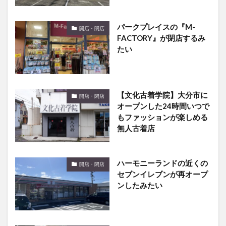
パークプレイスの『M-
開店・閉店
FACTORY』が閉店するみ
たい
【文化古着学院】大分市に
開店・閉店
オープンした24時間いつで
もファッションが楽しめる
無人古着店
ハーモニーランドの近くの
開店・閉店
セブンイレブンが再オープ
ンしたみたい
セントポルタ中央町の八百
開店・閉店
屋大吉の跡地はブランドオ