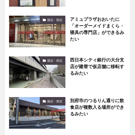
アミュプラザおおいたに
開店・閉店
「オーダーメイドまくら・
寝具の専門店」ができるみ
たい
西日本シティ銀行の大分支
開店・閉店
店が建替で仮店舗に移転す
るみたい
別府市のつるりん通りに飲
開店・閉店
食店が複数入る場所ができ
るみたい
ガレリア竹町にコーヒーシ
開店・閉店