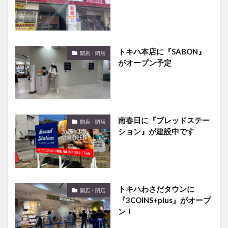
トキハ本店に『SABON』
開店・閉店
がオープン予定
南春日に『ブレッドステー
開店・閉店
ション』が建設中です
トキハわさだタウンに
開店・閉店
『3COINS+plus』がオープ
ン！