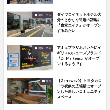
ダイワロイネットホテル大
開店・閉店
分のさかなや道場の跡地に
『食堂エイチ』がオープン
するみたい
アミュプラザおおいたにイ
開店・閉店
ギリスのシューズブランド
『Dr. Martens』がオープ
ンするようです
【Garraway0】トヨタカロ
話題
ーラ祝祭の広場横にオープ
ンした新しいコミュニティ
スペース
トキハ本店のケイトスペー
開店・閉店
ドニューヨークが閉店する