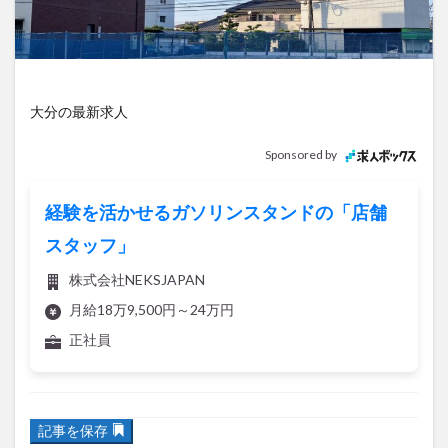
アイススケート
アウトドア
アサイーボウル
アフリカンサファリ
アミュプラザおおいた
アレンジレシピ
アートプラザ
イタリア料理
イベント
イルミネーション
インド料理
大分の最新求人
ウクライナ
オープン
カフェ
キャンプ
Sponsored by
グルメ
コストコ
コスモス
コンビニ
コース料理
コーヒー
サイゼリヤ
サウナ
経験を活かせるガソリンスタンドの「店舗
ジェラート
ジゴロック
ジゴロック2025
スタッフ」
ジャマイカ料理
ジャークチキン
スイーツ
株式会社NEKSJAPAN
スタバ
セレクトショップ
ソフトクリーム
月給18万9,500円～24万円
チキンカレー
テイクアウト
テレビ
正社員
トキハ本店
ハロウィン
ハンバーガー
ハンバーグ
ハーモニーランド
パスタ
パフェ
記事を保存
パン
パーク
パークプレイス大分
ビアガーデン
ビール
ピザ
フェス
大分市中島に葬儀場の「玉泉院」がオープンするようです。