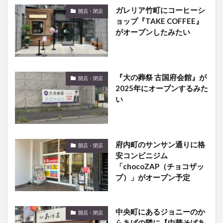
ョップ『TAKE COFFEE』
がオープンしたみたい
『大の葬祭 古国府会館』が
開店・閉店
2025年にオープンするみた
い
府内町のサンサン通りに格
開店・閉店
安コンビニジム
「chocoZAP（チョコザッ
プ）」がオープン予定
中央町にあるジョニーのか
開店・閉店
らあげの隣に【中華そばあ
づま】がオープンするよう