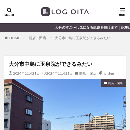
ランチ
開店
ディナー
花火
カテゴリー
大分のすこ〜し気になる話題を届けます │ 記事は毎日更新中
HOME
開店・閉店
大分市中島に玉泉院ができるみたい
タグ
chocozap
DE
GW
haiashin
haishi
大分市中島に玉泉院ができるみたい
haishin
haisin
haisnin
hasihin
hasishin
hishin
hqaishin
JR
kaiten
line
2024年11月21日
2024年11月21日
開店・閉店
haishin
OPA
Paypay
PR
TOKIPO
TOYOTA
開店・閉店
あじさい
いちご
うみたまご
おでかけ
お土産
お弁当
かき氷
からあげ
くじゅう連山
ねとらぼ
ひまわり
ふるさと納税
まつり
まとめ
みかん
むし湯
わさだタウン
わったん