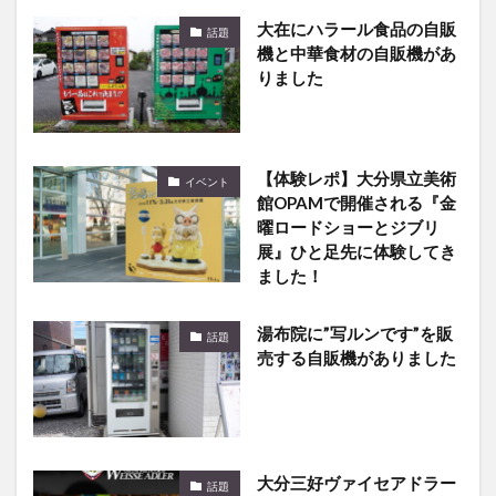
大在にハラール食品の自販
話題
機と中華食材の自販機があ
りました
【体験レポ】大分県立美術
イベント
館OPAMで開催される『金
曜ロードショーとジブリ
展』ひと足先に体験してき
ました！
湯布院に”写ルンです”を販
話題
売する自販機がありました
大分三好ヴァイセアドラー
話題