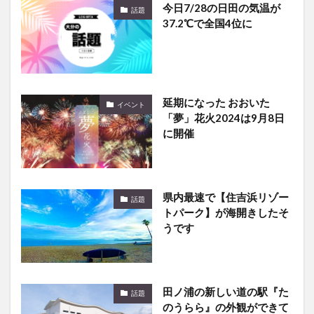
今日7/28の日田の気温が
話題
37.2℃で全国4位に
延期になった おおいた
イベント
「夢」花火2024は9月8日
に開催
県内最速で【住吉浜リゾー
話題
トパーク】が海開きしたそ
うです
田ノ浦の新しい道の駅『た
話題
のうらら』の外観ができて