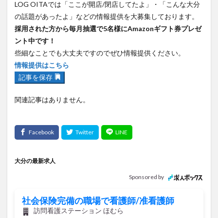
LOG OITAでは「ここが開店/閉店してたよ」・「こんな大分
大分駅近く
大神ファーム
大谷翔平選手
の話題があったよ」などの情報提供を大募集しております。
姫島村
子ども教室
子ども服
子育て
採用された方から毎月抽選で5名様にAmazonギフト券プレゼ
宇佐市
居酒屋
屋台
平和市民公園能楽堂
ント中です！
庄内町カフェ
府内
投票
挾間町
新幹線
些細なことでも大丈夫ですのでぜひ情報提供ください。
情報提供はこちら
新店
日出
日出町
日田市
昆虫食
記事を保存
明豊
書店
期間限定
本
杵築市
津久見市
海開き
温泉
湧水
湯布院
関連記事はありません。
滝
漢方
炭火焼き
焼き菓子
犬
玖珠郡
由布市
由布院
甲子園
石仏
磨崖仏
祝祭の広場
神社
祭り
秋
移転
竹田
竹田市
竹田市ディナー
紅葉
大分の最新求人
絵本
自動販売機
自転車
臼杵市
舞台
Sponsored by
芋
花
花火
茶碗蒸し
蕎麦
虹
衆議院選挙
複合公共施設
観光
観光スポット
社会保険完備の職場で看護師/准看護師
訪問看護ステーション ほむら
話題
豊後大野
豊後大野市
豊後高田市