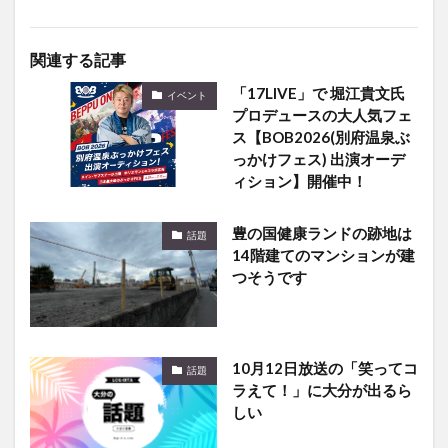
関連する記事
「17LIVE」で 堀江貴文氏
イベント
プロデュースの大人気フェ
ス【BOB2026(別府温泉ぶ
っかけフェス) 出演オーデ
ィション】開催中！
豊の国健康ランドの跡地は
話題
14階建てのマンションが建
つそうです
10月12日放送の「笑ってコ
話題
ラえて！」に大分が出るら
しい