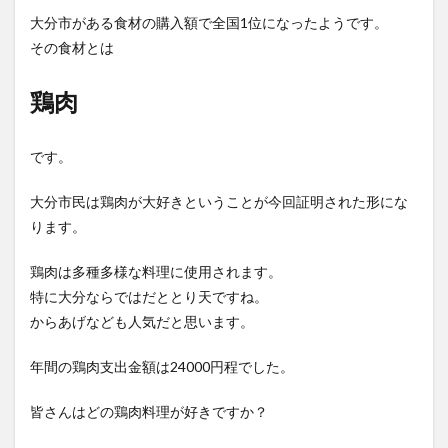
フルーツ
プレミアム商品券
プロレス
大分市がある食材の購入額で全国1位になったようです。
ヘルシー
ペスカトーレ
ペット
その食材とは
ホーバークラフト
ミヤマキリシマ
ラクテンチ
鶏肉
ラバーダック
ランチ
ラーメン
リニューアル
リンクスクエア
レトロ
レンタサイクル
です。
中央町
中津市
中華料理
九重町
休業
佐伯市
佐伯市ランチ
佐賀関
体験レポ
大分市民は鶏肉が大好きということが今回証明された形にな
保護猫
催事
公園
冬
初詣
別府
ります。
別府市
別府観光
古国府
古墳
古物
鶏肉は多種多様な料理に使用されます。
古着
台湾料理
和定食
和菓子
和食
特に大分ならではだととり天ですね。
国東市
地獄めぐり
城島高原パーク
壁画
からあげなども人気だと思います。
夏祭り
外貨両替機
大分みなと祭り
年間の鶏肉支出金額は24000円程でした。
大分グルメ
大分スイーツ
大分ランチ
大分三好ヴァイセアドラー
大分市
大分市美術館
皆さんはどの鶏肉料理が好きですか？
大分県
大分県立美術館
大分空港
大分駅