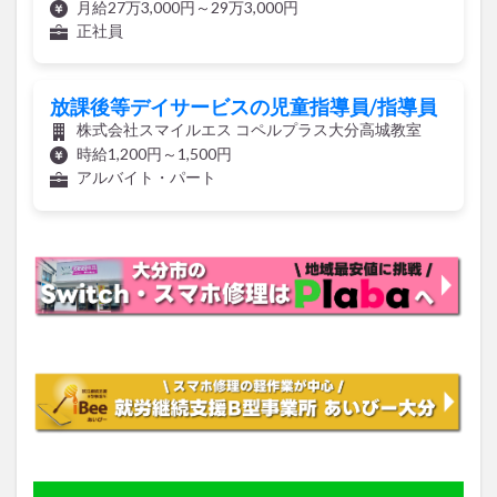
月給27万3,000円～29万3,000円
買い物
車
農業文化公園
道の駅
正社員
鉄道ジオラマ
閉店
閉院
開店
開店閉店
開店閉店まとめ
開院
韓国
韓国料理
放課後等デイサービスの児童指導員/指導員
音楽
飛行機
飲み物
高崎山
鰻
株式会社スマイルエス コペルプラス大分高城教室
時給1,200円～1,500円
アルバイト・パート
検索