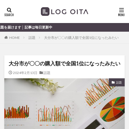
ランチ
開店
ディナー
花火
カテゴリー
 記事は毎日更新中
HOME
話題
大分市が〇〇の購入額で全国1位になったみたい
タグ
chocozap
DE
GW
haiashin
haishi
大分市が〇〇の購入額で全国1位になったみたい
haishin
haisin
haisnin
hasihin
hasishin
hishin
hqaishin
JR
kaiten
line
2024年2月13日
話題
OPA
Paypay
PR
TOKIPO
TOYOTA
話題
あじさい
いちご
うみたまご
おでかけ
お土産
お弁当
かき氷
からあげ
くじゅう連山
ねとらぼ
ひまわり
ふるさと納税
まつり
まとめ
みかん
むし湯
わさだタウン
わったん