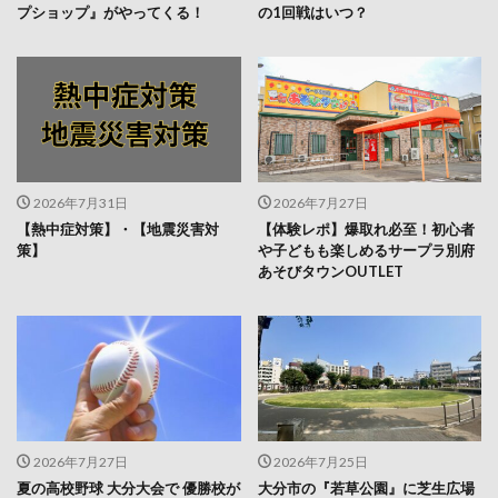
プショップ』がやってくる！
の1回戦はいつ？
2026年7月31日
2026年7月27日
【熱中症対策】・【地震災害対
【体験レポ】爆取れ必至！初心者
策】
や子どもも楽しめるサープラ別府
あそびタウンOUTLET
2026年7月27日
2026年7月25日
夏の高校野球 大分大会で 優勝校が
大分市の『若草公園』に芝生広場