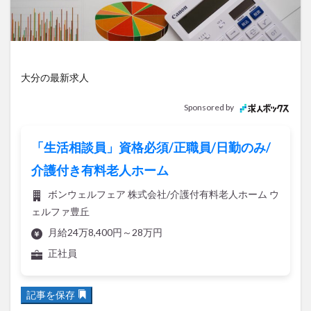
アイススケート
アウトドア
アサイーボウル
アフリカンサファリ
アミュプラザおおいた
アレンジレシピ
アートプラザ
イタリア料理
イベント
イルミネーション
インド料理
大分の最新求人
ウクライナ
オープン
カフェ
キャンプ
Sponsored by
グルメ
コストコ
コスモス
コンビニ
コース料理
コーヒー
サイゼリヤ
サウナ
「生活相談員」資格必須/正職員/日勤のみ/
ジェラート
ジゴロック
ジゴロック2025
介護付き有料老人ホーム
ジャマイカ料理
ジャークチキン
スイーツ
ボンウェルフェア 株式会社/介護付有料老人ホーム ウ
スタバ
セレクトショップ
ソフトクリーム
ェルファ豊丘
チキンカレー
テイクアウト
テレビ
月給24万8,400円～28万円
トキハ本店
ハロウィン
ハンバーガー
正社員
ハンバーグ
ハーモニーランド
パスタ
パフェ
パン
パーク
パークプレイス大分
記事を保存
ビアガーデン
ビール
ピザ
フェス