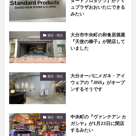
ダードプロダクツ』がアミ
ュプラザおおいたにできる
みたい
大分市中央町の和食居酒屋
開店・閉店
『天使の梯子』が閉店して
いました
大分オーパにメガネ・アイ
開店・閉店
ウェアの『JINS』がオープ
ンするそうです
中央町の『ヴァンテアン カ
開店・閉店
ガシヤ』が1月23日に閉店
するみたい