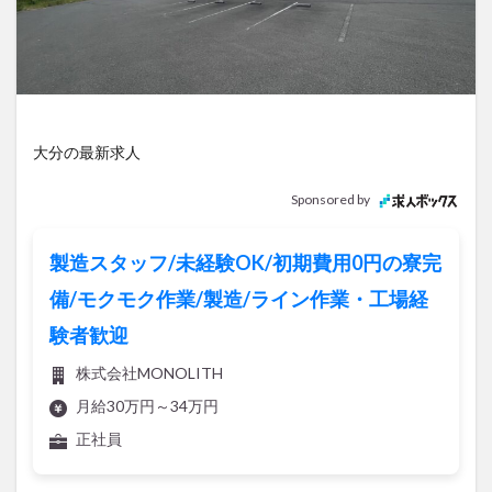
アイススケート
アウトドア
アサイーボウル
アフリカンサファリ
アミュプラザおおいた
アレンジレシピ
アートプラザ
イタリア料理
イベント
イルミネーション
インド料理
ウクライナ
オープン
カフェ
キャンプ
大分の最新求人
グルメ
コストコ
コスモス
コンビニ
Sponsored by
コース料理
コーヒー
サイゼリヤ
サウナ
ジェラート
ジゴロック
ジゴロック2025
製造スタッフ/未経験OK/初期費用0円の寮完
ジャマイカ料理
ジャークチキン
スイーツ
備/モクモク作業/製造/ライン作業・工場経
スタバ
セレクトショップ
ソフトクリーム
験者歓迎
チキンカレー
テイクアウト
テレビ
株式会社MONOLITH
トキハ本店
ハロウィン
ハンバーガー
月給30万円～34万円
ハンバーグ
ハーモニーランド
パスタ
パフェ
正社員
パン
パーク
パークプレイス大分
ビアガーデン
ビール
ピザ
フェス