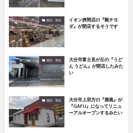
イオン挾間店の『靴チヨ
開店・閉店
ダ』が閉店するそうです
大分市富士見が丘の『うど
開店・閉店
ん うどん』が閉店したみた
い
大分市上宗方の『雅風』が
開店・閉店
『GAFU』になってリニュ
ーアルオープンするみたい