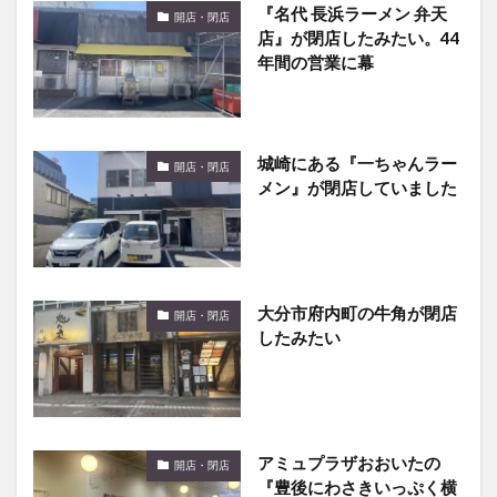
『名代 長浜ラーメン 弁天
開店・閉店
店』が閉店したみたい。44
年間の営業に幕
城崎にある『一ちゃんラー
開店・閉店
メン』が閉店していました
大分市府内町の牛角が閉店
開店・閉店
したみたい
アミュプラザおおいたの
開店・閉店
『豊後にわさきいっぷく横