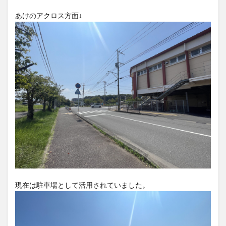
大分駅近く
大神ファーム
大谷翔平選手
あけのアクロス方面↓
姫島村
子ども教室
子ども服
子育て
宇佐市
居酒屋
屋台
平和市民公園能楽堂
庄内町カフェ
府内
投票
挾間町
新幹線
新店
日出
日出町
日田市
昆虫食
明豊
書店
期間限定
本
杵築市
津久見市
海開き
温泉
湧水
湯布院
滝
漢方
炭火焼き
焼き菓子
犬
玖珠郡
由布市
由布院
甲子園
石仏
磨崖仏
祝祭の広場
神社
祭り
秋
移転
竹田
竹田市
竹田市ディナー
紅葉
絵本
自動販売機
自転車
臼杵市
舞台
現在は駐車場として活用されていました。
芋
花
花火
茶碗蒸し
蕎麦
虹
衆議院選挙
複合公共施設
観光
観光スポット
話題
豊後大野
豊後大野市
豊後高田市