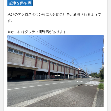
記事を保存
フルーツ
プレミアム商品券
プロレス
ヘルシー
ペスカトーレ
ペット
あけのアクロスタウン横に大分総合庁舎が新設されるようで
ホーバークラフト
ミヤマキリシマ
ラクテンチ
す。
ラバーダック
ランチ
ラーメン
リニューアル
向かいにはグッディ明野店があります。
リンクスクエア
レトロ
レンタサイクル
中央町
中津市
中華料理
九重町
休業
佐伯市
佐伯市ランチ
佐賀関
体験レポ
保護猫
催事
公園
冬
初詣
別府
別府市
別府観光
古国府
古墳
古物
古着
台湾料理
和定食
和菓子
和食
国東市
地獄めぐり
城島高原パーク
壁画
夏祭り
外貨両替機
大分みなと祭り
大分グルメ
大分スイーツ
大分ランチ
大分三好ヴァイセアドラー
大分市
大分市美術館
大分県
大分県立美術館
大分空港
大分駅