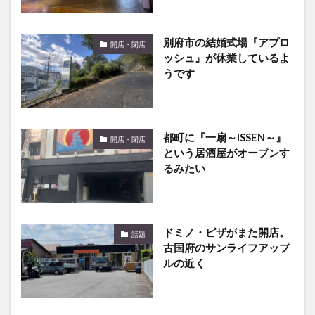
別府市の結婚式場『アプロ
開店・閉店
ッシュ』が休業しているよ
うです
都町に『一扇～ISSEN～』
開店・閉店
という居酒屋がオープンす
るみたい
ドミノ・ピザがまた開店。
話題
古国府のサンライフアップ
ルの近く