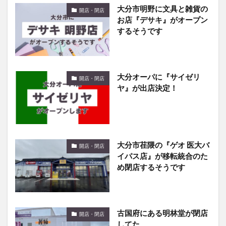
大分市明野に文具と雑貨の
開店・閉店
お店『デサキ』がオープン
するそうです
大分オーパに『サイゼリ
開店・閉店
ヤ』が出店決定！
大分市荏隈の『ゲオ 医大バ
開店・閉店
イパス店』が移転統合のた
め閉店するそうです
古国府にある明林堂が閉店
開店・閉店
してた