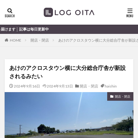
ランチ
開店
ディナー
花火
カテゴリー
日更新中
HOME
開店・閉店
あけのアクロスタウン横に大分総合庁舎が新設
タグ
chocozap
DE
GW
haiashin
haishi
あけのアクロスタウン横に大分総合庁舎が新設
haishin
haisin
haisnin
hasihin
hasishin
されるみたい
hishin
hqaishin
JR
kaiten
line
OPA
Paypay
PR
TOKIPO
TOYOTA
2024年9月16日
2024年9月13日
開店・閉店
haishin
あじさい
いちご
うみたまご
おでかけ
開店・閉店
お土産
お弁当
かき氷
からあげ
くじゅう連山
ねとらぼ
ひまわり
ふるさと納税
まつり
まとめ
みかん
むし湯
わさだタウン
わったん