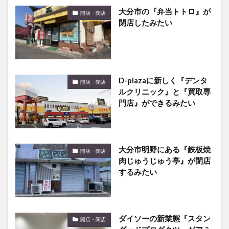
大分市の『弁当トトロ』が
開店・閉店
閉店したみたい
D-plazaに新しく『デンタ
開店・閉店
ルクリニック』と『買取専
門店』ができるみたい
大分市明野にある『鉄板焼
開店・閉店
肉じゅうじゅう亭』が閉店
するみたい
ダイソーの新業態『スタン
開店・閉店