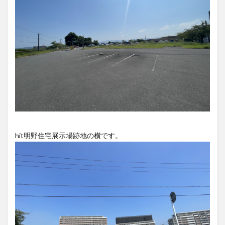
買い物
車
農業文化公園
道の駅
鉄道ジオラマ
閉店
閉院
開店
開店閉店
開店閉店まとめ
開院
韓国
韓国料理
音楽
飛行機
飲み物
高崎山
鰻
検索
hit明野住宅展示場跡地の横です。