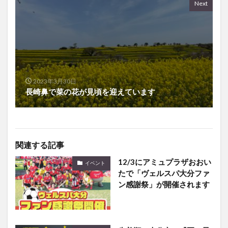
2023年3月30日
長崎鼻で菜の花が見頃を迎えています
関連する記事
12/3にアミュプラザおおい
イベント
たで「ヴェルスパ大分ファ
ン感謝祭」が開催されます
先着順！大分市で『夏の星
イベント
座と工作・天体観測』が開