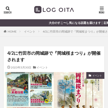
ランチ
開店
ディナー
花火
カテゴリー
大分のすこ〜し気になる話題を届けます │ 記事は毎日更新中
HOME
イベント
4/2に竹田市の岡城跡で『岡城桜まつり』が開催
タグ
chocozap
DE
GW
haiashin
haishi
4/2に竹田市の岡城跡で『岡城桜まつり』が開催
haishin
haisin
haisnin
hasihin
hasishin
されます
hishin
hqaishin
JR
kaiten
line
OPA
Paypay
PR
TOKIPO
TOYOTA
2023年3月30日
イベント
あじさい
いちご
うみたまご
おでかけ
イベント
お土産
お弁当
かき氷
からあげ
くじゅう連山
ねとらぼ
ひまわり
ふるさと納税
まつり
まとめ
みかん
むし湯
わさだタウン
わったん