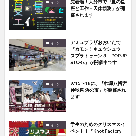
催されます
アミュプラザおおいたで
イベント
『カモン！キュウシュウ
スプラトゥーン３ POPUP
STORE』が開催中です
9/15〜18に、「柞原八幡宮
イベント
仲秋祭 浜の市」が開催され
ます
学生のためのクリスマスイ
イベント
ベント！『Knot Factory
presents クリスマスfor
STUDENTS2024』が行わ