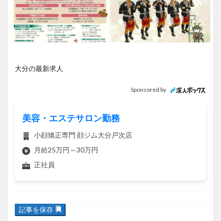
アイススケート
アウトドア
アサイーボウル
アフリカンサファリ
アミュプラザおおいた
アレンジレシピ
アートプラザ
イタリア料理
イベント
イルミネーション
インド料理
ウクライナ
オープン
カフェ
キャンプ
大分の最新求人
グルメ
コストコ
コスモス
コンビニ
Sponsored by
コース料理
コーヒー
サイゼリヤ
サウナ
ジェラート
ジゴロック
ジゴロック2025
美容・エステサロン勤務
ジャマイカ料理
ジャークチキン
スイーツ
小顔矯正専門 顔ジム大分戸次店
スタバ
セレクトショップ
ソフトクリーム
月給25万円～30万円
チキンカレー
テイクアウト
テレビ
正社員
トキハ本店
ハロウィン
ハンバーガー
ハンバーグ
ハーモニーランド
パスタ
パフェ
記事を保存
パン
パーク
パークプレイス大分
ビアガーデン
ビール
ピザ
フェス
2023年4月2日に、竹田市の岡城跡で『第75回岡城桜まつり』