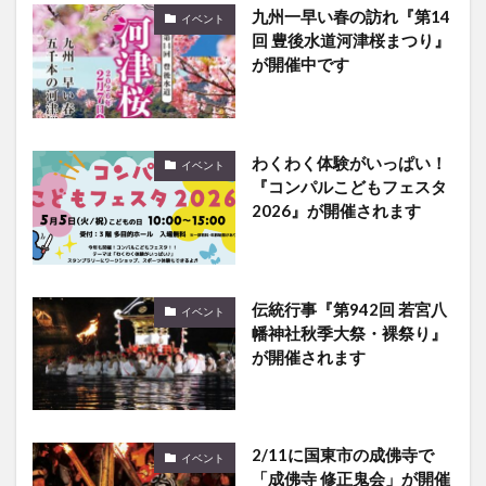
が開催中です
わくわく体験がいっぱい！
イベント
『コンパルこどもフェスタ
2026』が開催されます
伝統行事『第942回 若宮八
イベント
幡神社秋季大祭・裸祭り』
が開催されます
2/11に国東市の成佛寺で
イベント
「成佛寺 修正鬼会」が開催
されます