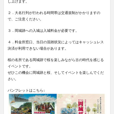
大分駅近く
大神ファーム
大谷翔平選手
２．大名行列が行われる時間帯は交通規制がかかりますの
で、ご注意ください。
姫島村
子ども教室
子ども服
子育て
宇佐市
居酒屋
屋台
平和市民公園能楽堂
３．岡城跡への入城は入城料金が必要です。
庄内町カフェ
府内
投票
挾間町
新幹線
４．料金所窓口、当日の混雑状況によってはキャッシュレス
新店
日出
日出町
日田市
昆虫食
決済が利用できない場合があります。
明豊
書店
期間限定
本
杵築市
津久見市
海開き
温泉
湧水
湯布院
桜の名所である岡城跡で桜を楽しみながら古の時代を感じる
滝
漢方
炭火焼き
焼き菓子
犬
イベントです。
ぜひこの機会に岡城跡と桜、そしてイベントを楽しんでくだ
玖珠郡
由布市
由布院
甲子園
石仏
さい。
磨崖仏
祝祭の広場
神社
祭り
秋
移転
竹田
竹田市
竹田市ディナー
紅葉
パンフレットはこちら↓
絵本
自動販売機
自転車
臼杵市
舞台
芋
花
花火
茶碗蒸し
蕎麦
虹
衆議院選挙
複合公共施設
観光
観光スポット
話題
豊後大野
豊後大野市
豊後高田市