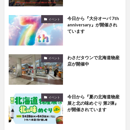
今日から『大分オーパ 7th
イベント
anniversary』が開催され
ています
わさだタウンで北海道物産
イベント
店が開催中
今日から『夏の北海道物産
イベント
展と北の味めぐり 第2弾』
が開催されています
『九州オルレ ウォーキング
イベント