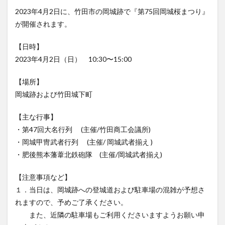
フルーツ
プレミアム商品券
プロレス
が開催されます。
ヘルシー
ペスカトーレ
ペット
【日時】
ホーバークラフト
ミヤマキリシマ
ラクテンチ
2023年4月2日（日） 10:30〜15:00
ラバーダック
ランチ
ラーメン
リニューアル
【場所】
リンクスクエア
レトロ
レンタサイクル
岡城跡および竹田城下町
中央町
中津市
中華料理
九重町
休業
佐伯市
佐伯市ランチ
佐賀関
体験レポ
【主な行事】
保護猫
催事
公園
冬
初詣
別府
・第47回大名行列 (主催/竹田商工会議所)
・岡城甲冑武者行列 (主催/ 岡城武者揃え )
別府市
別府観光
古国府
古墳
古物
・肥後熊本藩葦北鉄砲隊 (主催/岡城武者揃え)
古着
台湾料理
和定食
和菓子
和食
国東市
地獄めぐり
城島高原パーク
壁画
【注意事項など】
夏祭り
外貨両替機
大分みなと祭り
１．当日は、岡城跡への登城道および駐車場の混雑が予想さ
れますので、予めご了承ください。
大分グルメ
大分スイーツ
大分ランチ
また、近隣の駐車場もご利用くださいますようお願い申
大分三好ヴァイセアドラー
大分市
大分市美術館
し上げます。
大分県
大分県立美術館
大分空港
大分駅