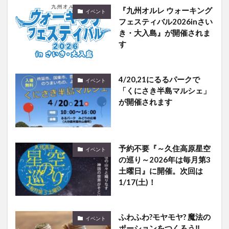
フェスティバル2026inさい
き・大入島』が開催されま
す
4/20,21にるるパークで
イベント
「くにさき半島マルシェ」
が開催されます
予約不要『～久住高原星空
イベント
の巡り～2026年は毎月第3
土曜日』に開催。次回は
1/17(土)！
ふわふわ?モヤモヤ? 魔法の
イベント
ポーションをつくろう‼
『夏休みワークショップ』