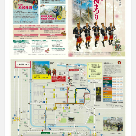
買い物
車
農業文化公園
道の駅
鉄道ジオラマ
閉店
閉院
開店
開店閉店
開店閉店まとめ
開院
韓国
韓国料理
音楽
飛行機
飲み物
高崎山
鰻
検索