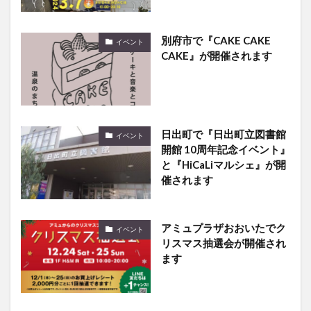
別府市で『CAKE CAKE
イベント
CAKE』が開催されます
日出町で『日出町立図書館
イベント
開館 10周年記念イベント』
と『HiCaLiマルシェ』が開
催されます
アミュプラザおおいたでク
イベント
リスマス抽選会が開催され
ます
九州一早い春の訪れ『第14
イベント
回 豊後水道河津桜まつり』