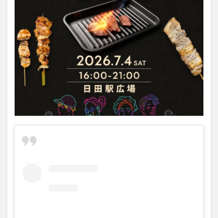
大分駅近く
大神ファーム
大谷翔平選手
姫島村
子ども教室
子ども服
子育て
宇佐市
居酒屋
屋台
平和市民公園能楽堂
庄内町カフェ
府内
投票
挾間町
新幹線
新店
日出
日出町
日田市
昆虫食
明豊
書店
期間限定
本
杵築市
津久見市
海開き
温泉
湧水
湯布院
滝
漢方
炭火焼き
焼き菓子
犬
玖珠郡
由布市
由布院
甲子園
石仏
磨崖仏
祝祭の広場
神社
祭り
秋
移転
竹田
竹田市
竹田市ディナー
紅葉
絵本
自動販売機
自転車
臼杵市
舞台
芋
花
花火
茶碗蒸し
蕎麦
虹
衆議院選挙
複合公共施設
観光
観光スポット
話題
豊後大野
豊後大野市
豊後高田市