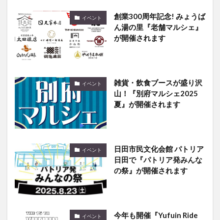
創業300周年記念! みょうば
イベント
ん湯の里『老舗マルシェ』
が開催されます
雑貨・飲食ブースが盛り沢
イベント
山！『別府マルシェ2025
夏』が開催されます
日田市民文化会館 パトリア
イベント
日田で『パトリア発みんな
の祭』が開催されます
今年も開催『Yufuin Ride
イベント