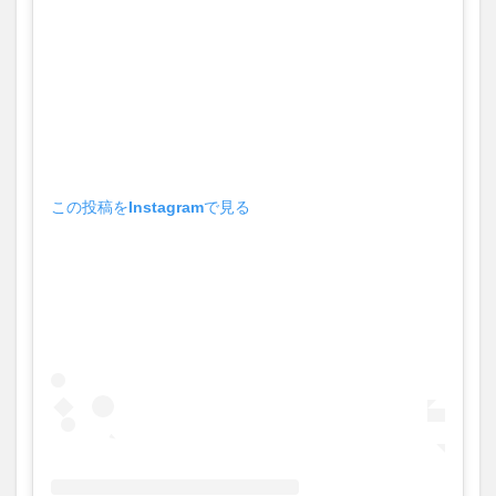
買い物
車
農業文化公園
道の駅
鉄道ジオラマ
閉店
閉院
開店
開店閉店
開店閉店まとめ
開院
韓国
韓国料理
音楽
飛行機
飲み物
高崎山
鰻
検索
この投稿をInstagramで見る