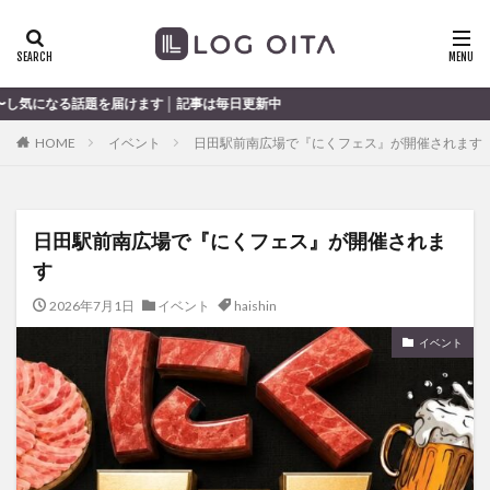
ランチ
開店
ディナー
花火
カテゴリー
けます │ 記事は毎日更新中
HOME
イベント
日田駅前南広場で『にくフェス』が開催されます
タグ
chocozap
DE
GW
haiashin
haishi
日田駅前南広場で『にくフェス』が開催されま
haishin
haisin
haisnin
hasihin
hasishin
す
hishin
hqaishin
JR
kaiten
line
OPA
Paypay
PR
TOKIPO
TOYOTA
2026年7月1日
イベント
haishin
あじさい
いちご
うみたまご
おでかけ
イベント
お土産
お弁当
かき氷
からあげ
くじゅう連山
ねとらぼ
ひまわり
ふるさと納税
まつり
まとめ
みかん
むし湯
わさだタウン
わったん