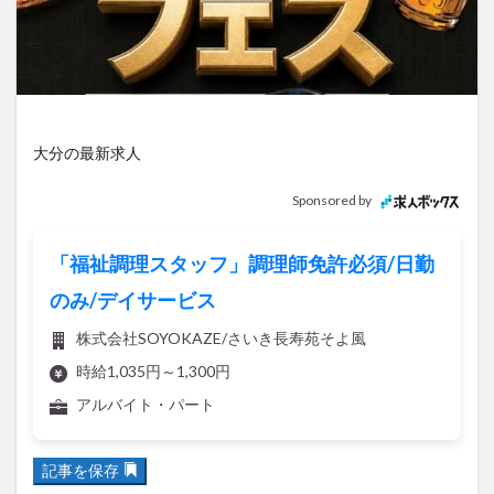
アイススケート
アウトドア
アサイーボウル
アフリカンサファリ
アミュプラザおおいた
アレンジレシピ
アートプラザ
イタリア料理
イベント
イルミネーション
インド料理
ウクライナ
オープン
カフェ
キャンプ
大分の最新求人
グルメ
コストコ
コスモス
コンビニ
Sponsored by
コース料理
コーヒー
サイゼリヤ
サウナ
ジェラート
ジゴロック
ジゴロック2025
「福祉調理スタッフ」調理師免許必須/日勤
ジャマイカ料理
ジャークチキン
スイーツ
のみ/デイサービス
スタバ
セレクトショップ
ソフトクリーム
株式会社SOYOKAZE/さいき長寿苑そよ風
チキンカレー
テイクアウト
テレビ
時給1,035円～1,300円
トキハ本店
ハロウィン
ハンバーガー
アルバイト・パート
ハンバーグ
ハーモニーランド
パスタ
パフェ
パン
パーク
パークプレイス大分
記事を保存
ビアガーデン
ビール
ピザ
フェス