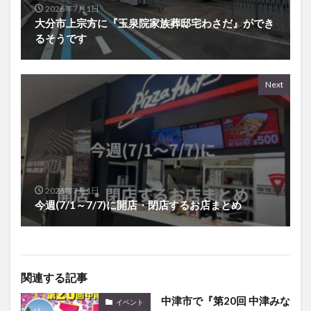
2026年7月1日
大分市上宗方に『玉泉院家族葬邸宅わさだ』ができ
るそうです
Next
2026年7月1日
今週(7/1～7/7)に開店・閉店するお店まとめ
関連する記事
中津市で『第20回 中津みな
イベント