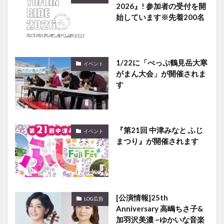
2026』! 参加者の受付を開
始しています※先着200名
1/22に「べっぷ鶴見岳大寒
イベント
がまん大会」が開催されま
す
『第21回 中津みなと ふじ
イベント
まつり』が開催されます
[公演情報]25th
LOG広告
Anniversary 高嶋ちさ子&
加羽沢美濃 ~ゆかいな音楽