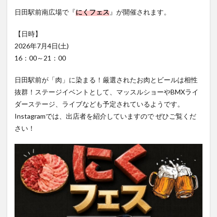
フルーツ
プレミアム商品券
プロレス
日田駅前南広場で『
にくフェス
』が開催されます。
ヘルシー
ペスカトーレ
ペット
【日時】
ホーバークラフト
ミヤマキリシマ
ラクテンチ
2026年7月4日(土)
ラバーダック
ランチ
ラーメン
リニューアル
16：00～21：00
リンクスクエア
レトロ
レンタサイクル
中央町
中津市
中華料理
九重町
休業
日田駅前が「肉」に染まる！厳選されたお肉とビールは相性
抜群！ステージイベントとして、マッスルショーやBMXライ
佐伯市
佐伯市ランチ
佐賀関
体験レポ
ダーステージ、ライブなども予定されているようです。
保護猫
催事
公園
冬
初詣
別府
Instagramでは、出店者を紹介していますので ぜひご覧くだ
別府市
別府観光
古国府
古墳
古物
さい！
古着
台湾料理
和定食
和菓子
和食
国東市
地獄めぐり
城島高原パーク
壁画
夏祭り
外貨両替機
大分みなと祭り
大分グルメ
大分スイーツ
大分ランチ
大分三好ヴァイセアドラー
大分市
大分市美術館
大分県
大分県立美術館
大分空港
大分駅