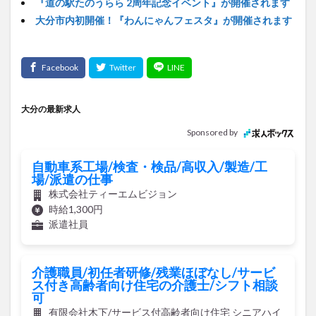
『道の駅たのうらら 2周年記念イベント』が開催されます
大分市内初開催！『わんにゃんフェスタ』が開催されます
大分の最新求人
Sponsored by
自動車系工場/検査・検品/高収入/製造/工
場/派遣の仕事
株式会社ティーエムビジョン
時給1,300円
派遣社員
介護職員/初任者研修/残業ほぼなし/サービ
ス付き高齢者向け住宅の介護士/シフト相談
可
有限会社木下/サービス付高齢者向け住宅 シニアハイ