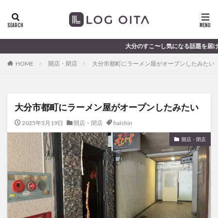
ランチ
開店
ディナー
花火
カテゴリー
大分のすこ〜し気になる話題を届けます │ 記事は毎日更新中
HOME
開店・閉店
大分市都町にラーメン屋がオープンしたみたい
タグ
chocozap
DE
GW
haiashin
haishi
大分市都町にラーメン屋がオープンしたみたい
haishin
haisin
haisnin
hasihin
hasishin
hishin
hqaishin
JR
kaiten
line
2025年5月19日
開店・閉店
haishin
OPA
Paypay
PR
TOKIPO
TOYOTA
開店・閉店
あじさい
いちご
うみたまご
おでかけ
お土産
お弁当
かき氷
からあげ
くじゅう連山
ねとらぼ
ひまわり
ふるさと納税
まつり
まとめ
みかん
むし湯
わさだタウン
わったん