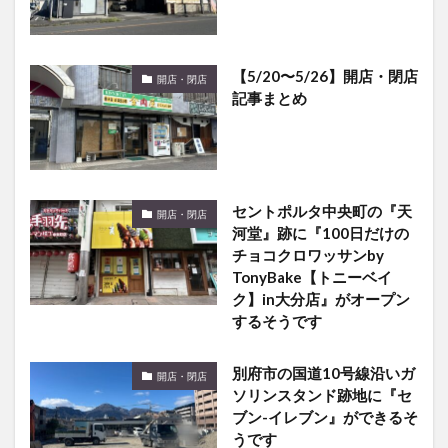
【5/20〜5/26】開店・閉店
開店・閉店
記事まとめ
セントポルタ中央町の『天
開店・閉店
河堂』跡に『100日だけの
チョコクロワッサンby
TonyBake【トニーベイ
ク】in大分店』がオープン
するそうです
別府市の国道10号線沿いガ
開店・閉店
ソリンスタンド跡地に『セ
ブン-イレブン』ができるそ
うです