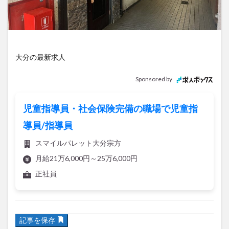
アイススケート
アウトドア
アサイーボウル
アフリカンサファリ
アミュプラザおおいた
アレンジレシピ
アートプラザ
イタリア料理
イベント
イルミネーション
インド料理
大分の最新求人
ウクライナ
オープン
カフェ
キャンプ
Sponsored by
グルメ
コストコ
コスモス
コンビニ
コース料理
コーヒー
サイゼリヤ
サウナ
児童指導員・社会保険完備の職場で児童指
ジェラート
ジゴロック
ジゴロック2025
導員/指導員
ジャマイカ料理
ジャークチキン
スイーツ
スマイルパレット大分宗方
スタバ
セレクトショップ
ソフトクリーム
月給21万6,000円～25万6,000円
チキンカレー
テイクアウト
テレビ
正社員
トキハ本店
ハロウィン
ハンバーガー
ハンバーグ
ハーモニーランド
パスタ
パフェ
記事を保存
パン
パーク
パークプレイス大分
ビアガーデン
ビール
ピザ
フェス
大分市都町に「
えびす
」というラーメン屋がオープンしたよ