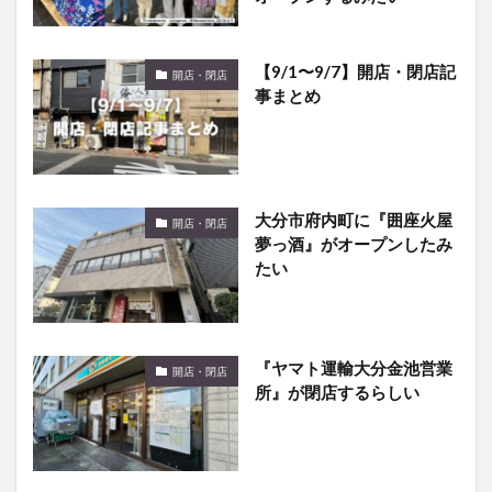
【9/1〜9/7】開店・閉店記
開店・閉店
事まとめ
大分市府内町に『囲座火屋
開店・閉店
夢っ酒』がオープンしたみ
たい
『ヤマト運輸大分金池営業
開店・閉店
所』が閉店するらしい
閉店した『すき家 大分日岡
開店・閉店