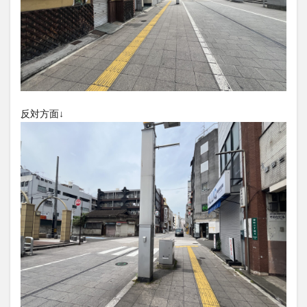
買い物
車
農業文化公園
道の駅
鉄道ジオラマ
閉店
閉院
開店
開店閉店
開店閉店まとめ
開院
韓国
韓国料理
音楽
飛行機
飲み物
高崎山
鰻
反対方面↓
検索