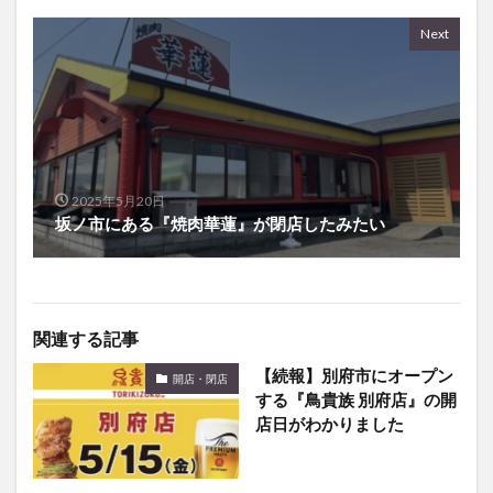
2025年5月20日
坂ノ市にある『焼肉華蓮』が閉店したみたい
関連する記事
【続報】別府市にオープン
開店・閉店
する『鳥貴族 別府店』の開
店日がわかりました
大分市大在にある『24h無
開店・閉店