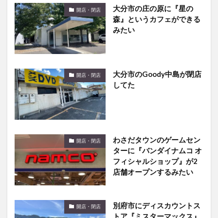
森』というカフェができる
みたい
大分市のGoody中島が閉店
開店・閉店
してた
わさだタウンのゲームセン
開店・閉店
ターに『バンダイナムコ オ
フィシャルショップ』が2
店舗オープンするみたい
別府市にディスカウントス
開店・閉店
トア『ミスターマックス』
ができるそうです