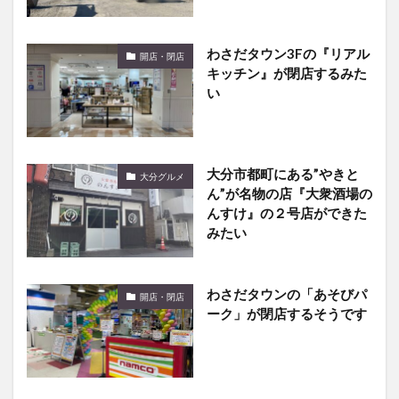
わさだタウン3Fの『リアル
開店・閉店
キッチン』が閉店するみた
い
大分市都町にある”やきと
大分グルメ
ん”が名物の店『大衆酒場の
んすけ』の２号店ができた
みたい
わさだタウンの「あそびパ
開店・閉店
ーク」が閉店するそうです
大分市の庄の原に『星の
開店・閉店