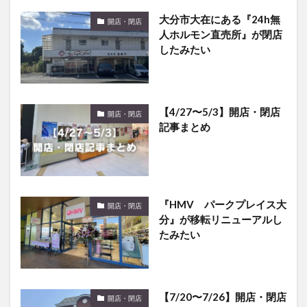
人ホルモン直売所』が閉店
したみたい
【4/27〜5/3】開店・閉店
開店・閉店
記事まとめ
『HMV パークプレイス大
開店・閉店
分』が移転リニューアルし
たみたい
【7/20〜7/26】開店・閉店
開店・閉店
記事まとめ