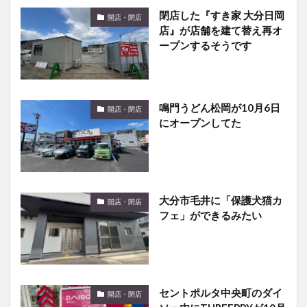
店』が店舗を建て替え再オ
ープンするそうです
鳴門うどん松岡が10月6日
開店・閉店
にオープンしてた
大分市毛井に「保護犬猫カ
開店・閉店
フェ」ができるみたい
セントポルタ中央町のダイ
開店・閉店
ソー内にTHREEPPYが10月
5日オープン予定