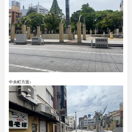
大分駅近く
大神ファーム
大谷翔平選手
姫島村
子ども教室
子ども服
子育て
宇佐市
居酒屋
屋台
平和市民公園能楽堂
庄内町カフェ
府内
投票
挾間町
新幹線
新店
日出
日出町
日田市
昆虫食
明豊
書店
期間限定
本
杵築市
津久見市
海開き
温泉
湧水
湯布院
滝
漢方
炭火焼き
焼き菓子
犬
中央町方面↓
玖珠郡
由布市
由布院
甲子園
石仏
磨崖仏
祝祭の広場
神社
祭り
秋
移転
竹田
竹田市
竹田市ディナー
紅葉
絵本
自動販売機
自転車
臼杵市
舞台
芋
花
花火
茶碗蒸し
蕎麦
虹
衆議院選挙
複合公共施設
観光
観光スポット
話題
豊後大野
豊後大野市
豊後高田市