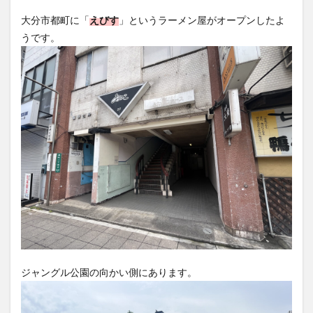
フルーツ
プレミアム商品券
プロレス
うです。
ヘルシー
ペスカトーレ
ペット
ホーバークラフト
ミヤマキリシマ
ラクテンチ
ラバーダック
ランチ
ラーメン
リニューアル
リンクスクエア
レトロ
レンタサイクル
中央町
中津市
中華料理
九重町
休業
佐伯市
佐伯市ランチ
佐賀関
体験レポ
保護猫
催事
公園
冬
初詣
別府
別府市
別府観光
古国府
古墳
古物
古着
台湾料理
和定食
和菓子
和食
国東市
地獄めぐり
城島高原パーク
壁画
夏祭り
外貨両替機
大分みなと祭り
ジャングル公園の向かい側にあります。
大分グルメ
大分スイーツ
大分ランチ
大分三好ヴァイセアドラー
大分市
大分市美術館
大分県
大分県立美術館
大分空港
大分駅