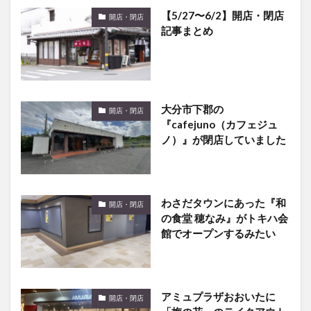
【5/27〜6/2】開店・閉店
開店・閉店
記事まとめ
大分市下郡の
開店・閉店
『cafejuno（カフェジュ
ノ）』が閉店していました
わさだタウンにあった『和
開店・閉店
の食堂 穂なみ』がトキハ会
館でオープンするみたい
アミュプラザおおいたに
開店・閉店