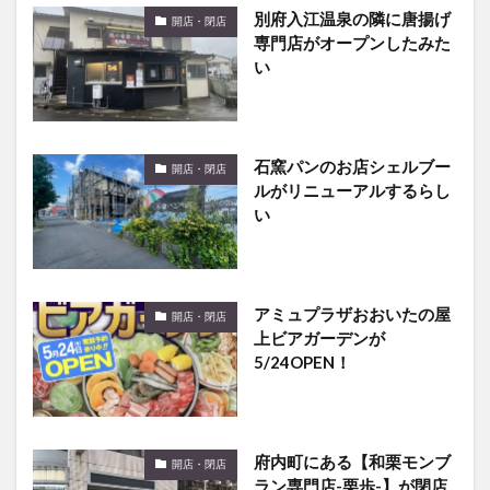
別府入江温泉の隣に唐揚げ
開店・閉店
専門店がオープンしたみた
い
石窯パンのお店シェルブー
開店・閉店
ルがリニューアルするらし
い
アミュプラザおおいたの屋
開店・閉店
上ビアガーデンが
5/24OPEN！
府内町にある【和栗モンブ
開店・閉店
ラン専門店-栗歩-】が閉店