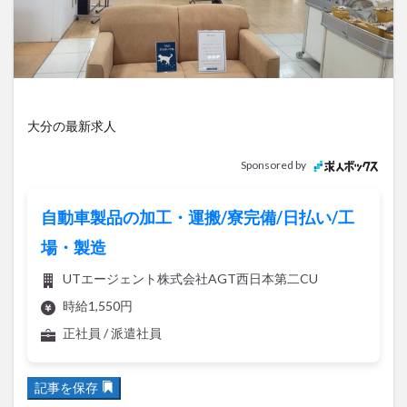
アイススケート
アウトドア
アサイーボウル
アフリカンサファリ
アミュプラザおおいた
アレンジレシピ
アートプラザ
イタリア料理
イベント
イルミネーション
インド料理
ウクライナ
オープン
カフェ
キャンプ
大分の最新求人
グルメ
コストコ
コスモス
コンビニ
Sponsored by
コース料理
コーヒー
サイゼリヤ
サウナ
ジェラート
ジゴロック
ジゴロック2025
自動車製品の加工・運搬/寮完備/日払い/工
ジャマイカ料理
ジャークチキン
スイーツ
場・製造
スタバ
セレクトショップ
ソフトクリーム
UTエージェント株式会社AGT西日本第二CU
チキンカレー
テイクアウト
テレビ
時給1,550円
トキハ本店
ハロウィン
ハンバーガー
正社員 / 派遣社員
ハンバーグ
ハーモニーランド
パスタ
パフェ
パン
パーク
パークプレイス大分
記事を保存
ビアガーデン
ビール
ピザ
フェス