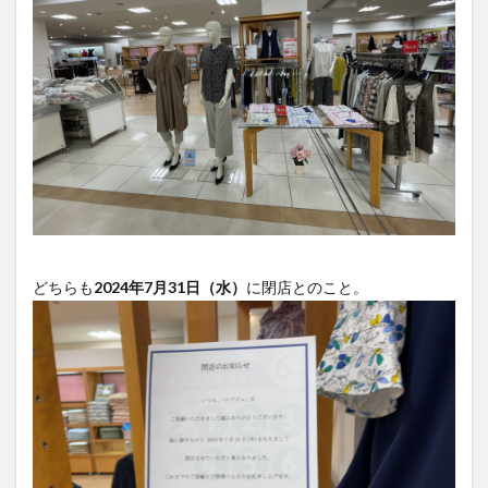
大分駅近く
大神ファーム
大谷翔平選手
姫島村
子ども教室
子ども服
子育て
宇佐市
居酒屋
屋台
平和市民公園能楽堂
庄内町カフェ
府内
投票
挾間町
新幹線
新店
日出
日出町
日田市
昆虫食
明豊
書店
期間限定
本
杵築市
津久見市
海開き
温泉
湧水
湯布院
滝
漢方
炭火焼き
焼き菓子
犬
玖珠郡
由布市
由布院
甲子園
石仏
どちらも
2024年7月31日（水）
に閉店とのこと。
磨崖仏
祝祭の広場
神社
祭り
秋
移転
竹田
竹田市
竹田市ディナー
紅葉
絵本
自動販売機
自転車
臼杵市
舞台
芋
花
花火
茶碗蒸し
蕎麦
虹
衆議院選挙
複合公共施設
観光
観光スポット
話題
豊後大野
豊後大野市
豊後高田市