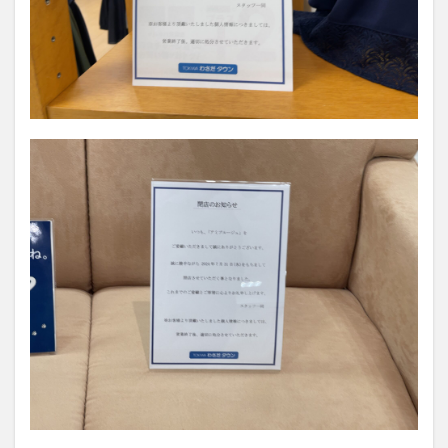
買い物
車
農業文化公園
道の駅
鉄道ジオラマ
閉店
閉院
開店
開店閉店
開店閉店まとめ
開院
韓国
韓国料理
音楽
飛行機
飲み物
高崎山
鰻
検索