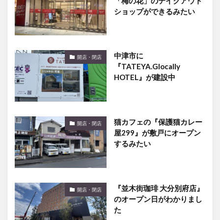
「梅の花」のテイクアウト
ショップができるみたい
中津市に
開店・閉店
『TATEYA.Glocally
HOTEL』が建設中
猫カフェの『保護猫カレー
開店・閉店
屋299』が敷戸にオープン
するみたい
『並木街珈琲 大分別府店』
開店・閉店
のオープン日がわかりまし
た