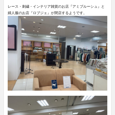
フルーツ
プレミアム商品券
プロレス
レース・刺繍・インテリア雑貨のお店『アミブルーシュ』と
ヘルシー
ペスカトーレ
ペット
婦人服のお店『ロブジェ』が閉店するようです。
ホーバークラフト
ミヤマキリシマ
ラクテンチ
ラバーダック
ランチ
ラーメン
リニューアル
リンクスクエア
レトロ
レンタサイクル
中央町
中津市
中華料理
九重町
休業
佐伯市
佐伯市ランチ
佐賀関
体験レポ
保護猫
催事
公園
冬
初詣
別府
別府市
別府観光
古国府
古墳
古物
古着
台湾料理
和定食
和菓子
和食
国東市
地獄めぐり
城島高原パーク
壁画
夏祭り
外貨両替機
大分みなと祭り
大分グルメ
大分スイーツ
大分ランチ
大分三好ヴァイセアドラー
大分市
大分市美術館
大分県
大分県立美術館
大分空港
大分駅