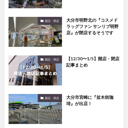
大分市明野北の『コスメド
開店・閉店
ラッグファン サンリブ明野
店』が閉店するそうです
【12/30〜1/5】開店・閉店
開店・閉店
記事まとめ
大分市宮崎に『並木街珈
開店・閉店
琲』が出店！