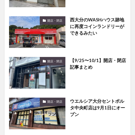
西大分のWASHハウス跡地
開店・閉店
に再度コインランドリーが
できるみたい
【9/25〜10/1】開店・閉店
開店・閉店
記事まとめ
ウエルシア大分セントポル
開店・閉店
タ中央町店は9月1日にオー
プン