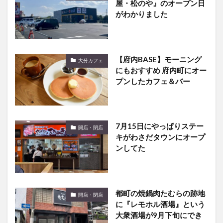
屋・松のや』のオープン日
がわかりました
【府内BASE】モーニング
大分カフェ
にもおすすめ 府内町にオー
プンしたカフェ＆バー
7月15日にやっぱりステー
開店・閉店
キがわさだタウンにオープ
ンしてた
都町の焼鍋肉たむらの跡地
開店・閉店
に『レモホル酒場』という
大衆酒場が9月下旬にでき