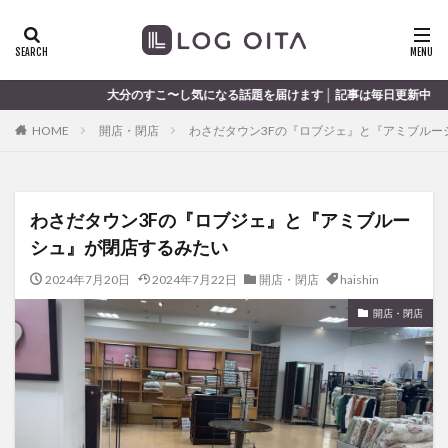
ランチ
開店
ディナー
花火
カテゴリー
分のすこ〜し気になる話題を届けます │ 記事は毎日更新中
HOME
開店・閉店
わさだタウン3Fの『ロブジェ』と『アミブルー
タグ
chocozap
DE
GW
haiashin
haishi
わさだタウン3Fの『ロブジェ』と『アミブルー
haishin
haisin
haisnin
hasihin
hasishin
シュ』が閉店するみたい
hishin
hqaishin
JR
kaiten
line
OPA
Paypay
PR
TOKIPO
TOYOTA
2024年7月20日
2024年7月22日
開店・閉店
haishin
あじさい
いちご
うみたまご
おでかけ
開店・閉店
お土産
お弁当
かき氷
からあげ
くじゅう連山
ねとらぼ
ひまわり
ふるさと納税
まつり
まとめ
みかん
むし湯
わさだタウン
わったん