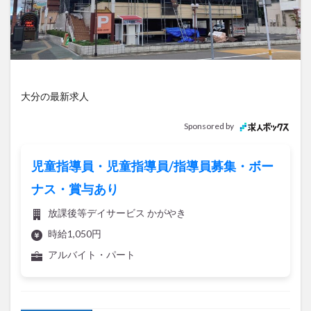
アイススケート
アウトドア
アサイーボウル
アフリカンサファリ
アミュプラザおおいた
アレンジレシピ
アートプラザ
イタリア料理
イベント
イルミネーション
インド料理
ウクライナ
オープン
カフェ
キャンプ
大分の最新求人
グルメ
コストコ
コスモス
コンビニ
Sponsored by
コース料理
コーヒー
サイゼリヤ
サウナ
ジェラート
ジゴロック
ジゴロック2025
児童指導員・児童指導員/指導員募集・ボー
ジャマイカ料理
ジャークチキン
スイーツ
ナス・賞与あり
スタバ
セレクトショップ
ソフトクリーム
放課後等デイサービス かがやき
チキンカレー
テイクアウト
テレビ
時給1,050円
トキハ本店
ハロウィン
ハンバーガー
アルバイト・パート
ハンバーグ
ハーモニーランド
パスタ
パフェ
パン
パーク
パークプレイス大分
記事を保存
ビアガーデン
ビール
ピザ
フェス