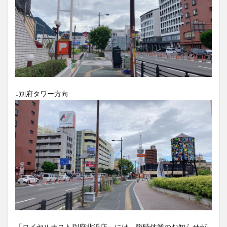
大分駅近く
大神ファーム
大谷翔平選手
姫島村
子ども教室
子ども服
子育て
宇佐市
居酒屋
屋台
平和市民公園能楽堂
庄内町カフェ
府内
投票
挾間町
新幹線
新店
日出
日出町
日田市
昆虫食
↓別府タワー方向
明豊
書店
期間限定
本
杵築市
津久見市
海開き
温泉
湧水
湯布院
滝
漢方
炭火焼き
焼き菓子
犬
玖珠郡
由布市
由布院
甲子園
石仏
磨崖仏
祝祭の広場
神社
祭り
秋
移転
竹田
竹田市
竹田市ディナー
紅葉
絵本
自動販売機
自転車
臼杵市
舞台
芋
花
花火
茶碗蒸し
蕎麦
虹
衆議院選挙
複合公共施設
観光
観光スポット
「ロイヤルホスト別府北浜店」には、臨時休業のお知らせが
話題
豊後大野
豊後大野市
豊後高田市
張り出されていました。