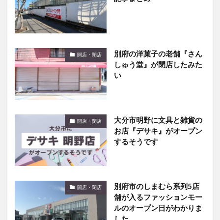
別府の洋菓子の老舗『さん
開店・閉店
しゅう堂』が閉店したみた
い
大分市明野に文具と雑貨の
開店・閉店
お店『デサキ』がオープン
するそうです
別府市のしまむら系列5店
開店・閉店
舗が入るファッションモー
ルのオープン日がわかりま
した