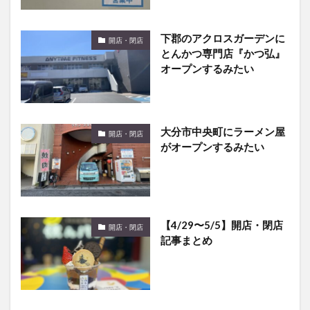
下郡のアクロスガーデンに
開店・閉店
とんかつ専門店『かつ弘』
オープンするみたい
大分市中央町にラーメン屋
開店・閉店
がオープンするみたい
【4/29〜5/5】開店・閉店
開店・閉店
記事まとめ
大分市高城駅近くに新しい
開店・閉店
カフェ『おやつ日和』がオ