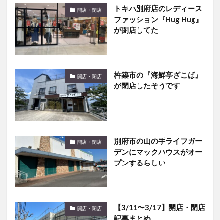
ファッション『Hug Hug』
が閉店してた
杵築市の『海鮮亭ざこば』
開店・閉店
が閉店したそうです
別府市の山の手ライフガー
開店・閉店
デンにマックハウスがオー
プンするらしい
【3/11〜3/17】開店・閉店
開店・閉店
記事まとめ