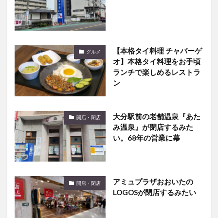
【本格タイ料理 チャバーゲ
グルメ
オ】本格タイ料理をお手頃
ランチで楽しめるレストラ
ン
大分駅前の老舗温泉『あた
開店・閉店
み温泉』が閉店するみた
い。68年の営業に幕
アミュプラザおおいたの
開店・閉店
LOGOSが閉店するみたい