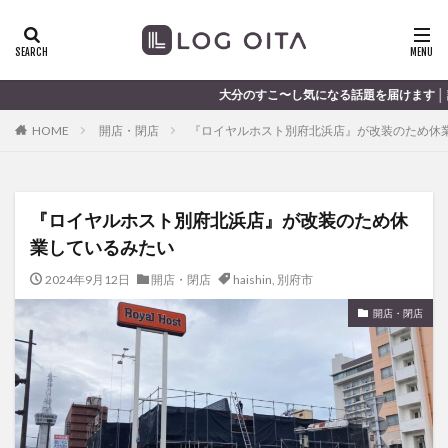
ランチ
開店
ディナー
花火
カテゴリー
大分のすこ〜し気になる話題を届けます │ 記事は毎日更新中
HOME
開店・閉店
『ロイヤルホスト別府北浜店』が改装のため休
タグ
chocozap
DE
GW
haiashin
haishi
『ロイヤルホスト別府北浜店』が改装のため休
haishin
haisin
haisnin
hasihin
hasishin
業しているみたい
hishin
hqaishin
JR
kaiten
line
OPA
Paypay
PR
TOKIPO
TOYOTA
2024年9月12日
開店・閉店
haishin
,
別府市
あじさい
いちご
うみたまご
おでかけ
開店・閉店
お土産
お弁当
かき氷
からあげ
くじゅう連山
ねとらぼ
ひまわり
ふるさと納税
まつり
まとめ
みかん
むし湯
わさだタウン
わったん