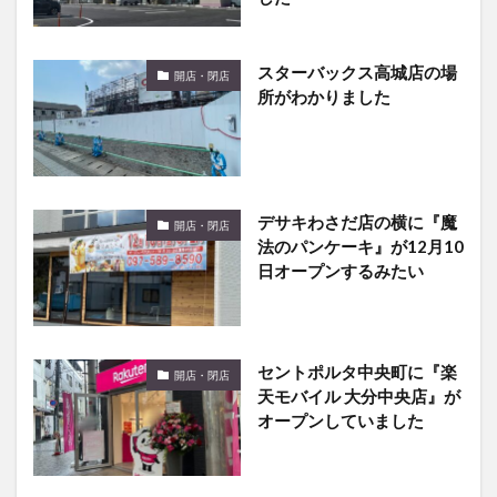
スターバックス高城店の場
開店・閉店
所がわかりました
デサキわさだ店の横に『魔
開店・閉店
法のパンケーキ』が12月10
日オープンするみたい
セントポルタ中央町に『楽
開店・閉店
天モバイル 大分中央店』が
オープンしていました
金池のローソンのオープン
開店・閉店