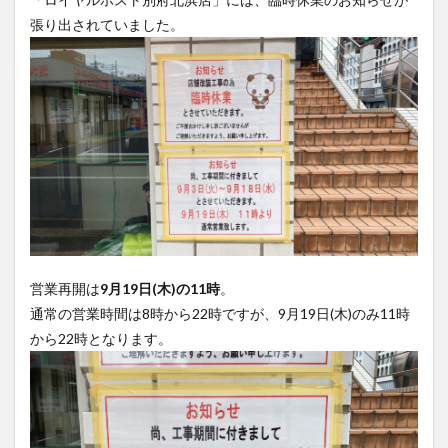
買い物
車
農業文化公園
道の駅
鉄道ジオラマ
閉店
閉院
開店
開店閉店
開店閉店まとめ
開院
韓国
韓国料理
音楽
飛行機
飲み物
高崎山
鰻
検索
営業再開は
9月19日(木)の11時
。
通常の営業時間は8時から22時ですが、9月19日(木)のみ11時
から22時となります。