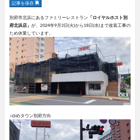
フルーツ
プレミアム商品券
プロレス
別府市北浜にあるファミリーレストラン
「ロイヤルホスト別
ヘルシー
ペスカトーレ
ペット
府北浜店」
が、2024年9月3日(火)から18日(水)まで改装工事の
ホーバークラフト
ミヤマキリシマ
ラクテンチ
ため休業しています。
ラバーダック
ランチ
ラーメン
リニューアル
リンクスクエア
レトロ
レンタサイクル
中央町
中津市
中華料理
九重町
休業
佐伯市
佐伯市ランチ
佐賀関
体験レポ
保護猫
催事
公園
冬
初詣
別府
別府市
別府観光
古国府
古墳
古物
古着
台湾料理
和定食
和菓子
和食
国東市
地獄めぐり
城島高原パーク
壁画
↓ゆめタウン別府方向
夏祭り
外貨両替機
大分みなと祭り
大分グルメ
大分スイーツ
大分ランチ
大分三好ヴァイセアドラー
大分市
大分市美術館
大分県
大分県立美術館
大分空港
大分駅