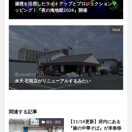
Next
2024年9月12日
水天 石垣店がリニューアルするみたい
関連する記事
【11/14更新】府内にある
開店・閉店
『嫁の中華そば』が来春移
転するみたい