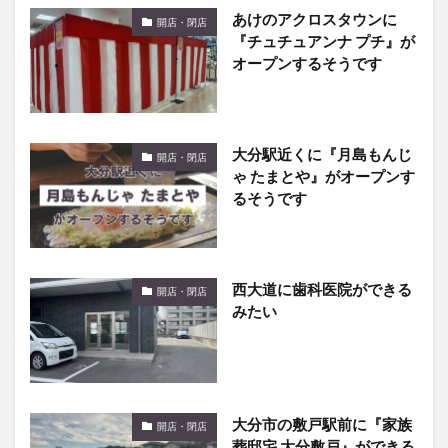
あけのアクロスタウンに
開店・閉店
『チュチュアンナ プチ』が
オープンするそうです
大分駅近くに『月島もんじ
開店・閉店
ゃ たまとや』がオープンす
るそうです
西大道に歯科医院ができる
開店・閉店
みたい
大分市の敷戸駅前に『家族
開店・閉店
葬邸宅 大分敷戸』ができる