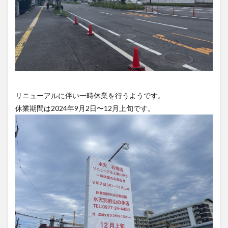
買い物
車
農業文化公園
道の駅
鉄道ジオラマ
閉店
閉院
開店
開店閉店
開店閉店まとめ
開院
韓国
韓国料理
音楽
飛行機
飲み物
高崎山
鰻
検索
リニューアルに伴い一時休業を行うようです。
休業期間は2024年9月2日〜12月上旬です。