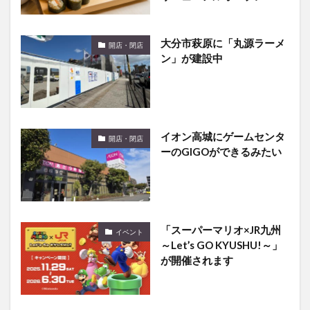
大分市萩原に「丸源ラーメ
開店・閉店
ン」が建設中
イオン高城にゲームセンタ
開店・閉店
ーのGIGOができるみたい
「スーパーマリオ×JR九州
イベント
～Let’s GO KYUSHU!～」
が開催されます