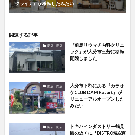
クライナ』が移転したみたい
関連する記事
『前島リウマチ内科クリニ
開店・閉店
ック』が大分市三芳に移転
開院しました
大分市下郡にある『カラオ
開店・閉店
ケCLUB DAM Resort』が
リニューアルオープンした
みたい
トキハインダストリー鶴見
開店・閉店
園の近くに「BISTRO颯&輝