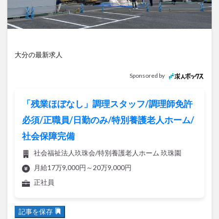
アイススケート
アウトドア
アサイーボウル
アフリカンサファリ
アミュプラザおおいた
アレンジレシピ
アートプラザ
イタリア料理
イベント
イルミネーション
インド料理
大分の最新求人
ウクライナ
オープン
カフェ
キャンプ
Sponsored by
グルメ
コストコ
コスモス
コンビニ
コース料理
コーヒー
サイゼリヤ
サウナ
「残業ほぼなし」調理スタッフ/調理師免許
ジェラート
ジゴロック
ジゴロック2025
必須/正職員/日勤のみ/特別養護老人ホーム/
ジャマイカ料理
ジャークチキン
スイーツ
社会保障完備
スタバ
セレクトショップ
ソフトクリーム
チキンカレー
テイクアウト
テレビ
社会福祉法人玖珠会/特別養護老人ホーム 玖珠園
トキハ本店
ハロウィン
ハンバーガー
月給17万9,000円～20万9,000円
ハンバーグ
ハーモニーランド
パスタ
パフェ
正社員
パン
パーク
パークプレイス大分
ビアガーデン
ビール
ピザ
フェス
記事を保存