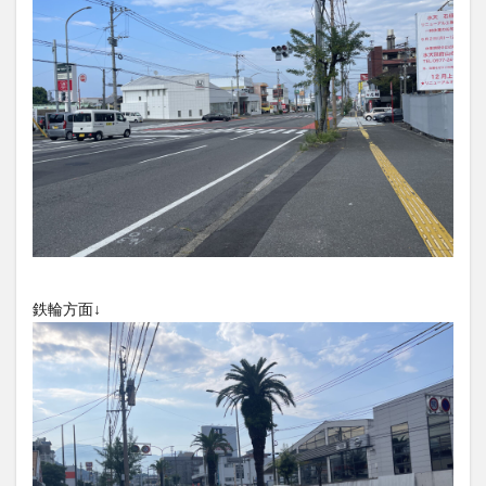
大分駅近く
大神ファーム
大谷翔平選手
姫島村
子ども教室
子ども服
子育て
宇佐市
居酒屋
屋台
平和市民公園能楽堂
庄内町カフェ
府内
投票
挾間町
新幹線
新店
日出
日出町
日田市
昆虫食
明豊
書店
期間限定
本
杵築市
津久見市
海開き
温泉
湧水
湯布院
滝
漢方
炭火焼き
焼き菓子
犬
玖珠郡
由布市
由布院
甲子園
石仏
鉄輪方面↓
磨崖仏
祝祭の広場
神社
祭り
秋
移転
竹田
竹田市
竹田市ディナー
紅葉
絵本
自動販売機
自転車
臼杵市
舞台
芋
花
花火
茶碗蒸し
蕎麦
虹
衆議院選挙
複合公共施設
観光
観光スポット
話題
豊後大野
豊後大野市
豊後高田市