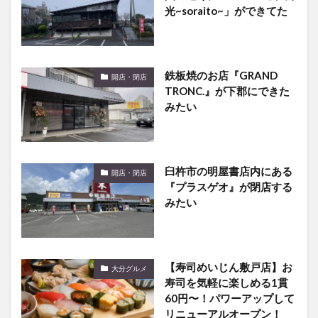
光~soraito~」ができてた
鉄板焼のお店『GRAND
開店・閉店
TRONC.』が下郡にできた
みたい
臼杵市の明屋書店内にある
開店・閉店
『プラスゲオ』が閉店する
みたい
【寿司めいじん敷戸店】お
大分グルメ
寿司を気軽に楽しめる1貫
60円〜！パワーアップして
リニューアルオープン！