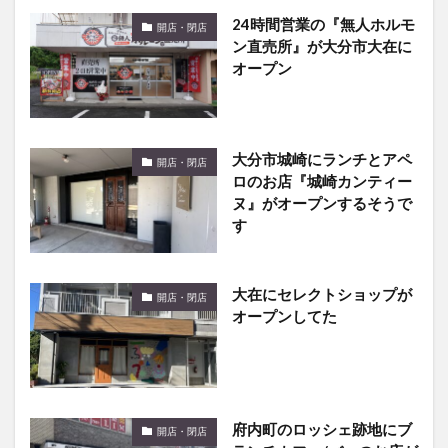
24時間営業の『無人ホルモ
開店・閉店
ン直売所』が大分市大在に
オープン
大分市城崎にランチとアペ
開店・閉店
ロのお店『城崎カンティー
ヌ』がオープンするそうで
す
大在にセレクトショップが
開店・閉店
オープンしてた
府内町のロッシェ跡地にブ
開店・閉店