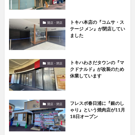
トキハ本店の『コムサ・ス
開店・閉店
テージ メン』が閉店してい
ました
トキハわさだタウンの『マ
開店・閉店
クドナルド』が改装のため
休業しています
フレスポ春日浦に『銀のし
開店・閉店
ゃり』という焼肉店が11月
18日オープン