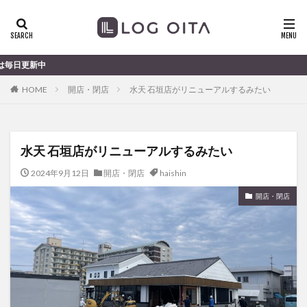
ランチ
開店
ディナー
花火
カテゴリー
大分のすこ
HOME
開店・閉店
水天 石垣店がリニューアルするみたい
タグ
chocozap
DE
GW
haiashin
haishi
水天 石垣店がリニューアルするみたい
haishin
haisin
haisnin
hasihin
hasishin
hishin
hqaishin
JR
kaiten
line
2024年9月12日
開店・閉店
haishin
OPA
Paypay
PR
TOKIPO
TOYOTA
開店・閉店
あじさい
いちご
うみたまご
おでかけ
お土産
お弁当
かき氷
からあげ
くじゅう連山
ねとらぼ
ひまわり
ふるさと納税
まつり
まとめ
みかん
むし湯
わさだタウン
わったん