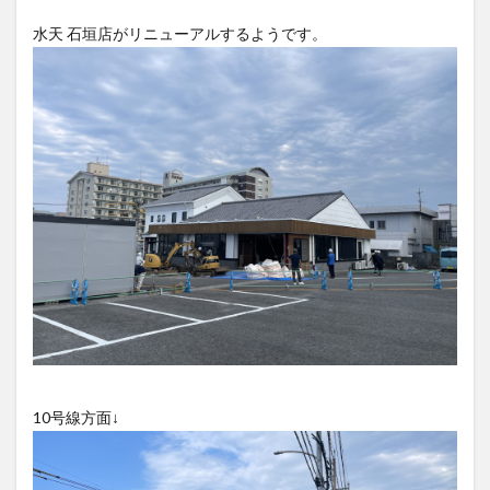
フルーツ
プレミアム商品券
プロレス
水天 石垣店がリニューアルするようです。
ヘルシー
ペスカトーレ
ペット
ホーバークラフト
ミヤマキリシマ
ラクテンチ
ラバーダック
ランチ
ラーメン
リニューアル
リンクスクエア
レトロ
レンタサイクル
中央町
中津市
中華料理
九重町
休業
佐伯市
佐伯市ランチ
佐賀関
体験レポ
保護猫
催事
公園
冬
初詣
別府
別府市
別府観光
古国府
古墳
古物
古着
台湾料理
和定食
和菓子
和食
国東市
地獄めぐり
城島高原パーク
壁画
夏祭り
外貨両替機
大分みなと祭り
大分グルメ
大分スイーツ
大分ランチ
10号線方面↓
大分三好ヴァイセアドラー
大分市
大分市美術館
大分県
大分県立美術館
大分空港
大分駅