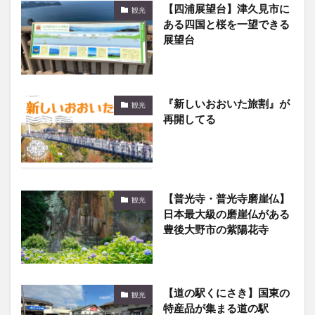
【四浦展望台】津久見市に
観光
ある四国と桜を一望できる
展望台
『新しいおおいた旅割』が
観光
再開してる
【普光寺・普光寺磨崖仏】
観光
日本最大級の磨崖仏がある
豊後大野市の紫陽花寺
【道の駅くにさき】国東の
観光
特産品が集まる道の駅