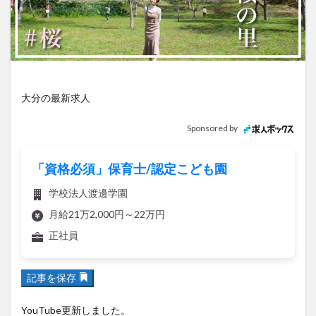
アイススケート
アウトドア
アサイーボウル
アフリカンサファリ
アミュプラザおおいた
アレンジレシピ
アートプラザ
イタリア料理
イベント
イルミネーション
インド料理
ウクライナ
オープン
カフェ
キャンプ
大分の最新求人
グルメ
コストコ
コスモス
コンビニ
Sponsored by
コース料理
コーヒー
サイゼリヤ
サウナ
ジェラート
ジゴロック
ジゴロック2025
「資格必須」保育士/認定こども園
ジャマイカ料理
ジャークチキン
スイーツ
学校法人渡邊学園
スタバ
セレクトショップ
ソフトクリーム
月給21万2,000円～22万円
チキンカレー
テイクアウト
テレビ
正社員
トキハ本店
ハロウィン
ハンバーガー
ハンバーグ
ハーモニーランド
パスタ
パフェ
記事を保存
パン
パーク
パークプレイス大分
ビアガーデン
ビール
ピザ
フェス
YouTube更新しました。