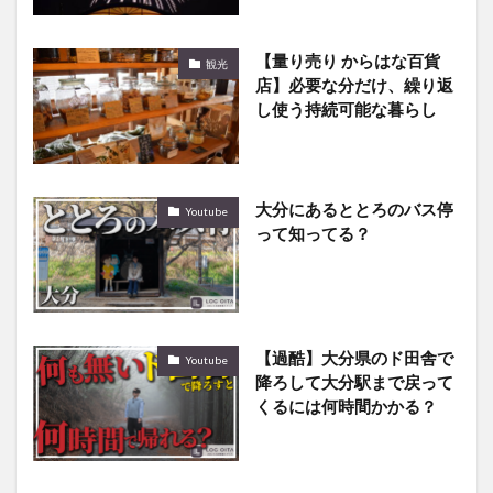
【量り売り からはな百貨
観光
店】必要な分だけ、繰り返
し使う持続可能な暮らし
大分にあるととろのバス停
Youtube
って知ってる？
【過酷】大分県のド田舎で
Youtube
降ろして大分駅まで戻って
くるには何時間かかる？