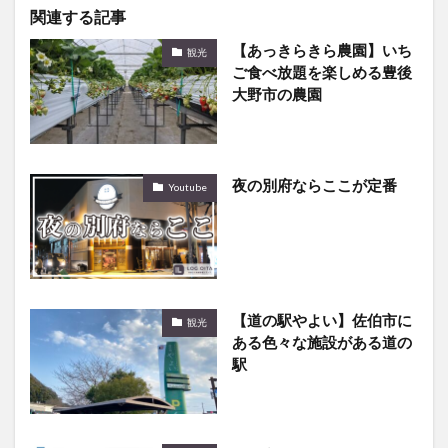
関連する記事
【あっきらきら農園】いち
観光
ご食べ放題を楽しめる豊後
大野市の農園
夜の別府ならここが定番
Youtube
【道の駅やよい】佐伯市に
観光
ある色々な施設がある道の
駅