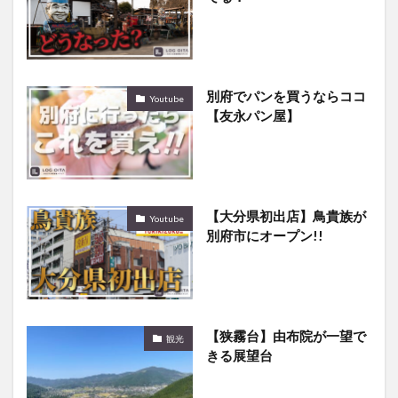
別府でパンを買うならココ
Youtube
【友永パン屋】
【大分県初出店】鳥貴族が
Youtube
別府市にオープン!!
【狭霧台】由布院が一望で
観光
きる展望台