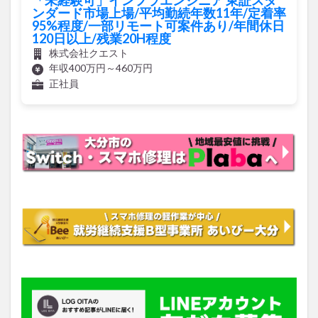
ンダード市場上場/平均勤続年数11年/定着率
買い物
車
農業文化公園
道の駅
95%程度/一部リモート可案件あり/年間休日
鉄道ジオラマ
閉店
閉院
開店
開店閉店
120日以上/残業20H程度
株式会社クエスト
開店閉店まとめ
開院
韓国
韓国料理
年収400万円～460万円
音楽
飛行機
飲み物
高崎山
鰻
正社員
検索