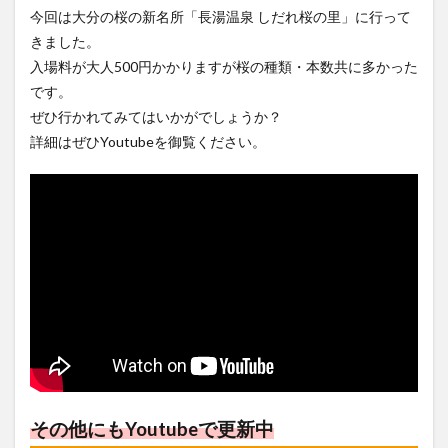
フルーツ
プレミアム商品券
プロレス
今回は大分の桜の新名所「長湯温泉 しだれ桜の里」に行って
きました。
ヘルシー
ペスカトーレ
ペット
入場料が大人500円かかりますが桜の種類・本数共に多かった
ホーバークラフト
ミヤマキリシマ
ラクテンチ
です。
ラバーダック
ランチ
ラーメン
リニューアル
ぜひ行かれてみてはいかがでしょうか？
リンクスクエア
レトロ
レンタサイクル
詳細はぜひYoutubeを御覧ください。
中央町
中津市
中華料理
九重町
休業
佐伯市
佐伯市ランチ
佐賀関
体験レポ
保護猫
催事
公園
冬
初詣
別府
別府市
別府観光
古国府
古墳
古物
古着
台湾料理
和定食
和菓子
和食
国東市
地獄めぐり
城島高原パーク
壁画
夏祭り
外貨両替機
大分みなと祭り
大分グルメ
大分スイーツ
大分ランチ
大分三好ヴァイセアドラー
大分市
大分市美術館
その他にもYoutubeで更新中
大分県
大分県立美術館
大分空港
大分駅