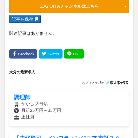
大分駅近く
大神ファーム
大谷翔平選手
LOG OITAチャンネルはこちら
姫島村
子ども教室
子ども服
子育て
記事を保存
宇佐市
居酒屋
屋台
平和市民公園能楽堂
庄内町カフェ
府内
投票
挾間町
新幹線
関連記事はありません。
新店
日出
日出町
日田市
昆虫食
明豊
書店
期間限定
本
杵築市
津久見市
海開き
温泉
湧水
湯布院
滝
漢方
炭火焼き
焼き菓子
犬
大分の最新求人
玖珠郡
由布市
由布院
甲子園
石仏
Sponsored by
磨崖仏
祝祭の広場
神社
祭り
秋
調理師
移転
竹田
竹田市
竹田市ディナー
紅葉
かかし 大分店
絵本
自動販売機
自転車
臼杵市
舞台
月給25万円～35万円
芋
花
花火
茶碗蒸し
蕎麦
虹
正社員
衆議院選挙
複合公共施設
観光
観光スポット
話題
豊後大野
豊後大野市
豊後高田市
「未経験可」インフラエンジニア 東証スタ