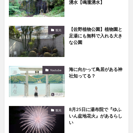
湧水【鳴瀧湧水】
【佐野植物公園】植物園と
観光
足湯にも無料で入れる大き
な公園
海に向かって鳥居がある神
Youtube
社知ってる？
8月25日に湯布院で『ゆふ
観光
いん盆地花火』があるらし
い