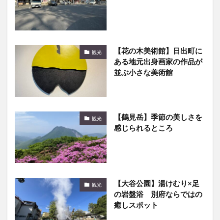
【花の木美術館】日出町に
観光
ある地元出身画家の作品が
並ぶ小さな美術館
【鶴見岳】季節の美しさを
観光
感じられるところ
【大谷公園】湯けむり×足
観光
の岩盤浴 別府ならではの
癒しスポット