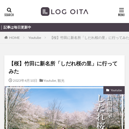
ランチ
開店
ディナー
花火
カテゴリー
新中
HOME
Youtube
【桜】竹田に新名所「しだれ桜の里」に行ってみ
タグ
chocozap
DE
GW
haiashin
haishi
【桜】竹田に新名所「しだれ桜の里」に行って
haishin
haisin
haisnin
hasihin
hasishin
みた
hishin
hqaishin
JR
kaiten
line
OPA
Paypay
PR
TOKIPO
TOYOTA
2023年4月10日
Youtube
,
観光
あじさい
いちご
うみたまご
おでかけ
Youtube
お土産
お弁当
かき氷
からあげ
くじゅう連山
ねとらぼ
ひまわり
ふるさと納税
まつり
まとめ
みかん
むし湯
わさだタウン
わったん