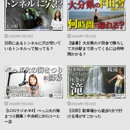
2026年7月29日
2026年7月25日
日田にあるトンネルに穴が空いて
【猛暑】大分県のド田舎で降ろし
いるトンネルって知ってる？
て大分駅まで戻ってくるには何時
間かかる？
2026年7月24日
2026年7月22日
【LOGラジオ/#4】べっぷ火の海
【日田】駐車場から徒歩5分で行
まつり開幕！中央町にBIGコーヒ
ける滝がすごかった
ー店