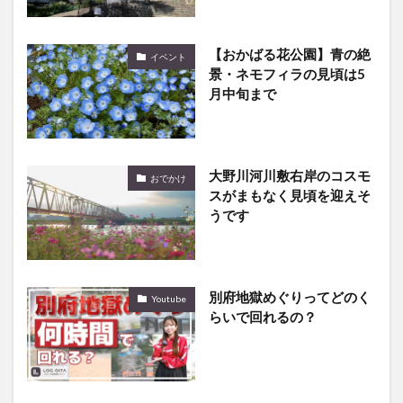
【おかばる花公園】青の絶
イベント
景・ネモフィラの見頃は5
月中旬まで
大野川河川敷右岸のコスモ
おでかけ
スがまもなく見頃を迎えそ
うです
別府地獄めぐりってどのく
Youtube
らいで回れるの？