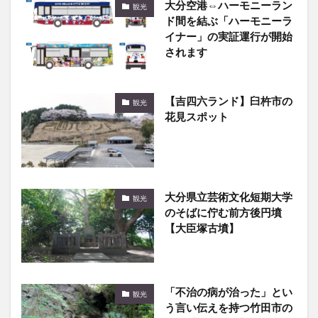
大分空港⇔ハーモニーラン
観光
ド間を結ぶ「ハーモニーラ
イナー」の実証運行が開始
されます
【吉四六ランド】臼杵市の
観光
花見スポット
大分県立芸術文化短期大学
観光
のそばに佇む前方後円墳
【大臣塚古墳】
「不治の病が治った」とい
観光
う言い伝えを持つ竹田市の