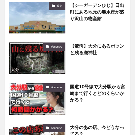
【シーガーデンひじ】日出
観光
町にある地元の農水産が盛
り沢山の物産館
【驚愕】大分にあるポツン
Youtube
と残る廃神社
国道10号線で大分駅から宮
Youtube
崎まで行くとどのくらいか
かる？
大分のあの店、今どうなっ
Youtube
てる？