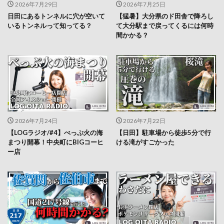
2026年7月29日
2026年7月25日
日田にあるトンネルに穴が空いて
【猛暑】大分県のド田舎で降ろし
いるトンネルって知ってる？
て大分駅まで戻ってくるには何時
間かかる？
2026年7月24日
2026年7月22日
【LOGラジオ/#4】べっぷ火の海
【日田】駐車場から徒歩5分で行
まつり開幕！中央町にBIGコーヒ
ける滝がすごかった
ー店