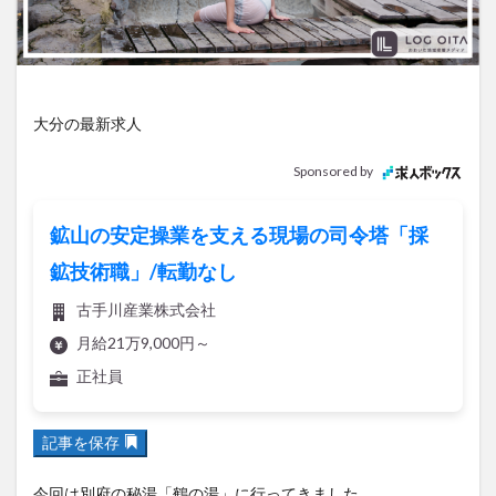
アイススケート
アウトドア
アサイーボウル
アフリカンサファリ
アミュプラザおおいた
アレンジレシピ
アートプラザ
イタリア料理
イベント
イルミネーション
インド料理
大分の最新求人
ウクライナ
オープン
カフェ
キャンプ
Sponsored by
グルメ
コストコ
コスモス
コンビニ
コース料理
コーヒー
サイゼリヤ
サウナ
鉱山の安定操業を支える現場の司令塔「採
ジェラート
ジゴロック
ジゴロック2025
鉱技術職」/転勤なし
ジャマイカ料理
ジャークチキン
スイーツ
古手川産業株式会社
スタバ
セレクトショップ
ソフトクリーム
月給21万9,000円～
チキンカレー
テイクアウト
テレビ
正社員
トキハ本店
ハロウィン
ハンバーガー
ハンバーグ
ハーモニーランド
パスタ
パフェ
記事を保存
パン
パーク
パークプレイス大分
ビアガーデン
ビール
ピザ
フェス
今回は別府の秘湯「鶴の湯」に行ってきました。