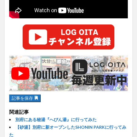
大分駅近く
大神ファーム
大谷翔平選手
姫島村
子ども教室
子ども服
子育て
宇佐市
居酒屋
屋台
平和市民公園能楽堂
庄内町カフェ
府内
投票
挾間町
新幹線
新店
日出
日出町
日田市
昆虫食
明豊
書店
期間限定
本
杵築市
津久見市
海開き
温泉
湧水
湯布院
滝
漢方
炭火焼き
焼き菓子
犬
玖珠郡
由布市
由布院
甲子園
石仏
磨崖仏
祝祭の広場
神社
祭り
秋
移転
竹田
竹田市
竹田市ディナー
紅葉
記事を保存
絵本
自動販売機
自転車
臼杵市
舞台
関連記事
芋
花
花火
茶碗蒸し
蕎麦
虹
別府にある秘湯『へびん湯』に行ってみた
衆議院選挙
複合公共施設
観光
観光スポット
【砂湯】別府に新オープンしたSHONIN PARKに行ってみ
話題
豊後大野
豊後大野市
豊後高田市
た