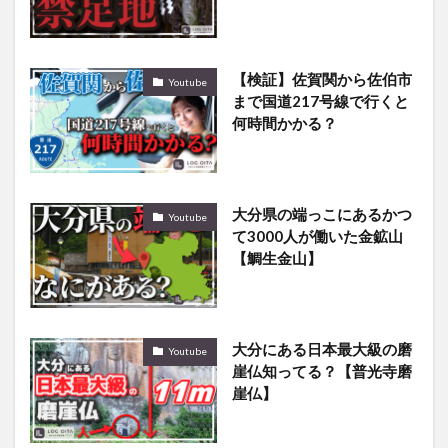
【検証】佐賀関から佐伯市
Youtube
まで国道217号線で行くと
何時間かかる？
大分県の端っこにあるかつ
Youtube
て3000人が働いた金鉱山
【鯛生金山】
大分にある日本最大級の磨
Youtube
崖仏知ってる？【普光寺磨
崖仏】