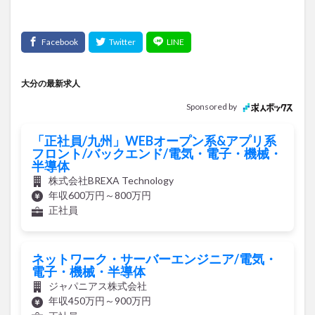
買い物
車
農業文化公園
道の駅
鉄道ジオラマ
閉店
閉院
開店
開店閉店
開店閉店まとめ
開院
韓国
韓国料理
音楽
飛行機
飲み物
高崎山
鰻
大分の最新求人
Sponsored by
検索
「正社員/九州」WEBオープン系&アプリ系
フロント/バックエンド/電気・電子・機械・
半導体
株式会社BREXA Technology
年収600万円～800万円
正社員
ネットワーク・サーバーエンジニア/電気・
電子・機械・半導体
ジャパニアス株式会社
年収450万円～900万円