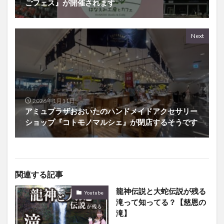
ごフェス』が開催されます
Next
2026年1月11日
アミュプラザおおいたのハンドメイドアクセサリー
ショップ『コトモノマルシェ』が閉店するそうです
関連する記事
龍神伝説と大蛇伝説が残る
Youtube
滝って知ってる？【慈恩の
滝】