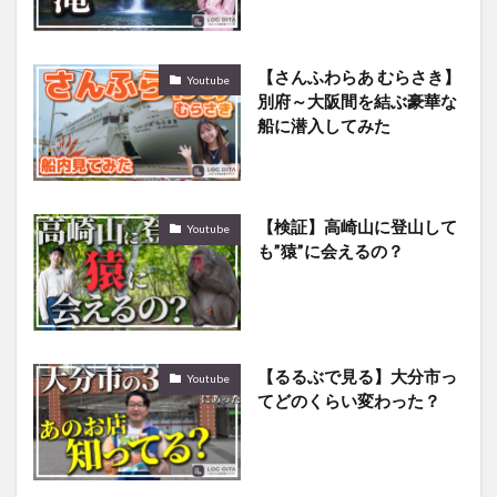
【さんふわらあ むらさき】
Youtube
別府～大阪間を結ぶ豪華な
船に潜入してみた
【検証】高崎山に登山して
Youtube
も”猿”に会えるの？
【るるぶで見る】大分市っ
Youtube
てどのくらい変わった？