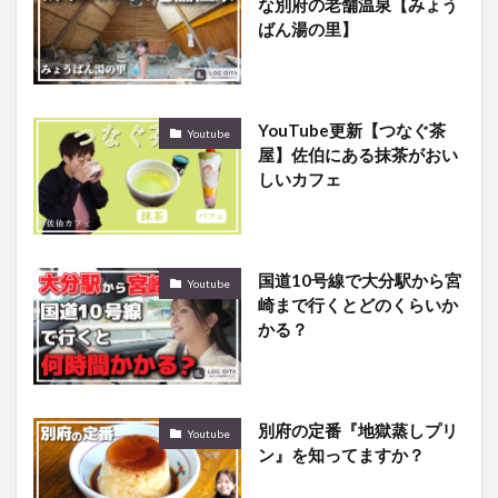
な別府の老舗温泉【みょう
ばん湯の里】
YouTube更新【つなぐ茶
Youtube
屋】佐伯にある抹茶がおい
しいカフェ
国道10号線で大分駅から宮
Youtube
崎まで行くとどのくらいか
かる？
別府の定番『地獄蒸しプリ
Youtube
ン』を知ってますか？