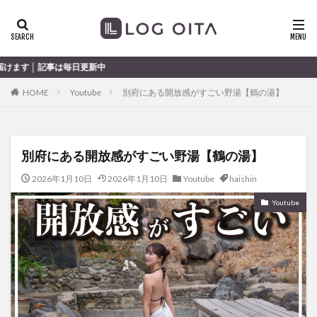
ランチ
開店
ディナー
花火
カテゴリー
毎日更新中
HOME
Youtube
別府にある開放感がすごい野湯【鶴の湯】
タグ
chocozap
DE
GW
haiashin
haishi
別府にある開放感がすごい野湯【鶴の湯】
haishin
haisin
haisnin
hasihin
hasishin
hishin
hqaishin
JR
kaiten
line
2026年1月10日
2026年1月10日
Youtube
haishin
OPA
Paypay
PR
TOKIPO
TOYOTA
Youtube
あじさい
いちご
うみたまご
おでかけ
お土産
お弁当
かき氷
からあげ
くじゅう連山
ねとらぼ
ひまわり
ふるさと納税
まつり
まとめ
みかん
むし湯
わさだタウン
わったん