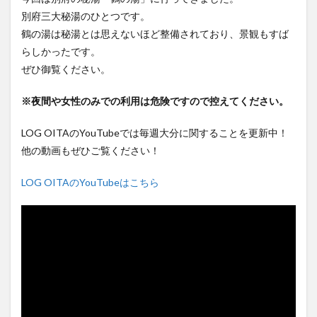
フルーツ
プレミアム商品券
プロレス
別府三大秘湯のひとつです。
ヘルシー
ペスカトーレ
ペット
鶴の湯は秘湯とは思えないほど整備されており、景観もすば
らしかったです。
ホーバークラフト
ミヤマキリシマ
ラクテンチ
ぜひ御覧ください。
ラバーダック
ランチ
ラーメン
リニューアル
リンクスクエア
レトロ
レンタサイクル
※夜間や女性のみでの利用は危険ですので控えてください。
中央町
中津市
中華料理
九重町
休業
LOG OITAのYouTubeでは毎週大分に関することを更新中！
佐伯市
佐伯市ランチ
佐賀関
体験レポ
他の動画もぜひご覧ください！
保護猫
催事
公園
冬
初詣
別府
別府市
別府観光
古国府
古墳
古物
LOG OITAのYouTubeはこちら
古着
台湾料理
和定食
和菓子
和食
国東市
地獄めぐり
城島高原パーク
壁画
夏祭り
外貨両替機
大分みなと祭り
大分グルメ
大分スイーツ
大分ランチ
大分三好ヴァイセアドラー
大分市
大分市美術館
大分県
大分県立美術館
大分空港
大分駅