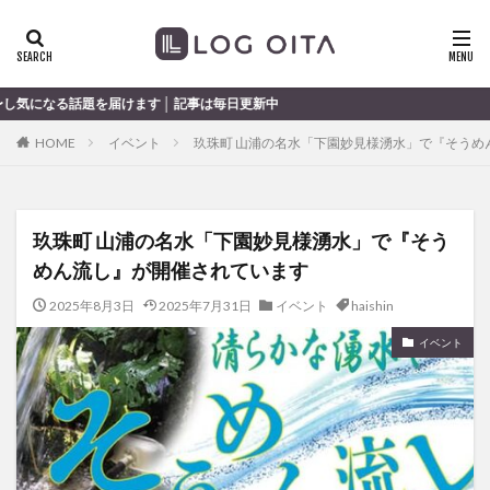
ランチ
開店
ディナー
花火
カテゴリー
けます │ 記事は毎日更新中
HOME
イベント
玖珠町 山浦の名水「下園妙見様湧水」で『そうめ
タグ
chocozap
DE
GW
haiashin
haishi
玖珠町 山浦の名水「下園妙見様湧水」で『そう
haishin
haisin
haisnin
hasihin
hasishin
めん流し』が開催されています
hishin
hqaishin
JR
kaiten
line
OPA
Paypay
PR
TOKIPO
TOYOTA
2025年8月3日
2025年7月31日
イベント
haishin
あじさい
いちご
うみたまご
おでかけ
イベント
お土産
お弁当
かき氷
からあげ
くじゅう連山
ねとらぼ
ひまわり
ふるさと納税
まつり
まとめ
みかん
むし湯
わさだタウン
わったん