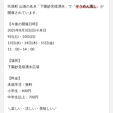
フルーツ
プレミアム商品券
プロレス
玖珠町 山浦の名水「下園妙見様湧水」で『
そうめん流し
』が
ヘルシー
ペスカトーレ
ペット
開催されています。
ホーバークラフト
ミヤマキリシマ
ラクテンチ
【今後の開催日時】
ラバーダック
ランチ
ラーメン
リニューアル
2025年8月3日(日)※本日
リンクスクエア
レトロ
レンタサイクル
9日(土)・10日(日)
中央町
中津市
中華料理
九重町
休業
13日(水)・14日(木)・15日(金)
佐伯市
佐伯市ランチ
佐賀関
体験レポ
11：00～14：00
保護猫
催事
公園
冬
初詣
別府
【場所】
別府市
別府観光
古国府
古墳
古物
下園妙見様湧水広場
古着
台湾料理
和定食
和菓子
和食
【料金】
国東市
地獄めぐり
城島高原パーク
壁画
未就学児：無料
夏祭り
外貨両替機
大分みなと祭り
小学生：400円
大分グルメ
大分スイーツ
大分ランチ
中学生以上：700円
大分三好ヴァイセアドラー
大分市
大分市美術館
＼楽しい・涼しい・美味しい／
大分県
大分県立美術館
大分空港
大分駅