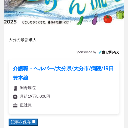
アイススケート
アウトドア
アサイーボウル
アフリカンサファリ
アミュプラザおおいた
アレンジレシピ
アートプラザ
イタリア料理
イベント
イルミネーション
インド料理
ウクライナ
オープン
カフェ
キャンプ
大分の最新求人
グルメ
コストコ
コスモス
コンビニ
Sponsored by
コース料理
コーヒー
サイゼリヤ
サウナ
ジェラート
ジゴロック
ジゴロック2025
介護職・ヘルパー/大分県/大分市/病院/JR日
ジャマイカ料理
ジャークチキン
スイーツ
豊本線
スタバ
セレクトショップ
ソフトクリーム
渕野病院
チキンカレー
テイクアウト
テレビ
月給19万8,000円
トキハ本店
ハロウィン
ハンバーガー
正社員
ハンバーグ
ハーモニーランド
パスタ
パフェ
パン
パーク
パークプレイス大分
記事を保存
ビアガーデン
ビール
ピザ
フェス