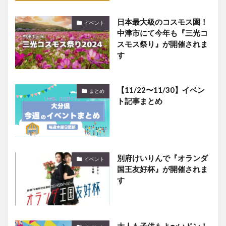
日本最大級のコスモス園！
イベント
中津市にて今年も『三光コ
スモス祭り』が開催されま
す
【11/22〜11/30】イベン
まとめ
ト記事まとめ
別府けいりんで『オランダ
イベント
国王友好杯』が開催されま
す
大人も子供もよ〜いドン！