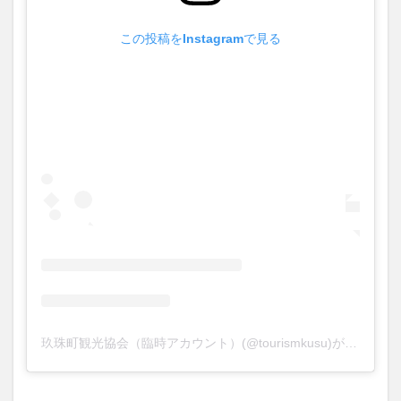
買い物
車
農業文化公園
道の駅
この投稿をInstagramで見る
鉄道ジオラマ
閉店
閉院
開店
開店閉店
開店閉店まとめ
開院
韓国
韓国料理
音楽
飛行機
飲み物
高崎山
鰻
検索
玖珠町観光協会（臨時アカウント）(@tourismkusu)がシェアした投稿