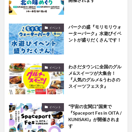
開催されます
パークの盛『モリモリウォ
イベント
ーターパーク』水遊びイベ
ントが盛りだくさんです！
わさだタウンに全国のグル
イベント
メ&スイーツが大集合！
『人気のグルメ&うわさの
スイーツフェスタ』
“宇宙の玄関口”国東で
イベント
『Spaceport Fes in OITA /
KUNISAKI』が開催されま
す