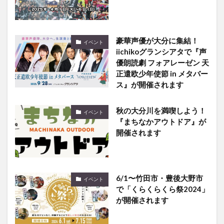
豪華声優が大分に集結！
イベント
iichikoグランシアタで『声
優朗読劇 フォアレーゼン 天
正遣欧少年使節 in メタバー
ス』が開催されます
秋の大分川を満喫しよう！
イベント
『まちなかアウトドア』が
開催されます
6/1〜竹田市・豊後大野市
イベント
で「くらくらくら祭2024」
が開催されます