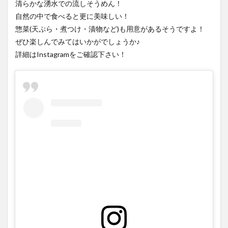
清らかな湧水での流しそうめん！
大分駅近く
大神ファーム
大谷翔平選手
自然の中で食べると更に美味しい！
姫島村
子ども教室
子ども服
子育て
惣菜(天ぷら・煮つけ・漬物など)も用意があるそうですよ！
宇佐市
居酒屋
屋台
平和市民公園能楽堂
ぜひ楽しんでみてはいかがでしょうか♪
庄内町カフェ
府内
投票
挾間町
新幹線
詳細はInstagramをご確認下さい！
新店
日出
日出町
日田市
昆虫食
明豊
書店
期間限定
本
杵築市
津久見市
海開き
温泉
湧水
湯布院
滝
漢方
炭火焼き
焼き菓子
犬
玖珠郡
由布市
由布院
甲子園
石仏
磨崖仏
祝祭の広場
神社
祭り
秋
移転
竹田
竹田市
竹田市ディナー
紅葉
絵本
自動販売機
自転車
臼杵市
舞台
芋
花
花火
茶碗蒸し
蕎麦
虹
衆議院選挙
複合公共施設
観光
観光スポット
話題
豊後大野
豊後大野市
豊後高田市