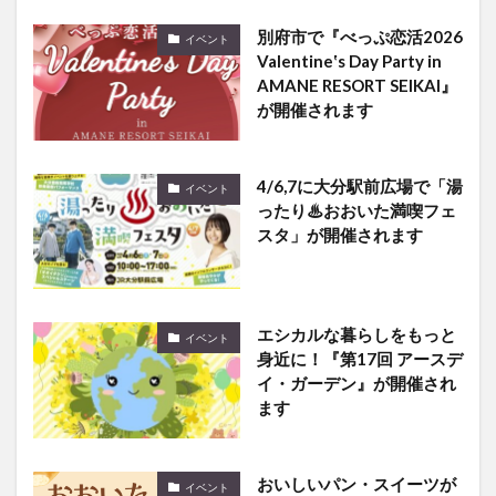
別府市で『べっぷ恋活2026
イベント
Valentine‛s Day Party in
AMANE RESORT SEIKAI』
が開催されます
4/6,7に大分駅前広場で「湯
イベント
ったり♨おおいた満喫フェ
スタ」が開催されます
エシカルな暮らしをもっと
イベント
身近に！『第17回 アースデ
イ・ガーデン』が開催され
ます
おいしいパン・スイーツが
イベント