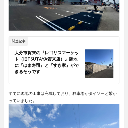
大分駅近く
大神ファーム
大谷翔平選手
姫島村
子ども教室
子ども服
子育て
宇佐市
居酒屋
屋台
平和市民公園能楽堂
庄内町カフェ
府内
投票
挾間町
新幹線
関連記事
新店
日出
日出町
日田市
昆虫食
大分市賀来の『レゴリスマーケッ
明豊
書店
期間限定
本
杵築市
ト（旧TSUTAYA賀来店）』跡地
津久見市
海開き
温泉
湧水
湯布院
に『はま寿司』と『すき家』がで
きるそうです
滝
漢方
炭火焼き
焼き菓子
犬
玖珠郡
由布市
由布院
甲子園
石仏
磨崖仏
祝祭の広場
神社
祭り
秋
すでに現地の工事は完成しており、駐車場がダイソーと繋が
移転
竹田
竹田市
竹田市ディナー
紅葉
っていました。
絵本
自動販売機
自転車
臼杵市
舞台
芋
花
花火
茶碗蒸し
蕎麦
虹
衆議院選挙
複合公共施設
観光
観光スポット
話題
豊後大野
豊後大野市
豊後高田市