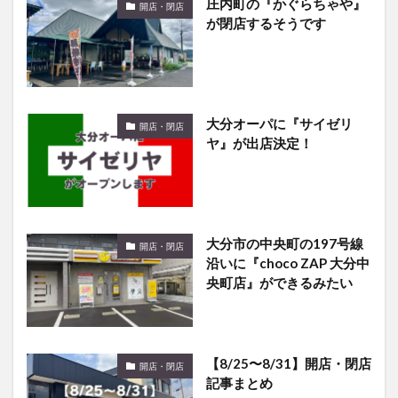
大分オーパに『サイゼリ
開店・閉店
ヤ』が出店決定！
大分市の中央町の197号線
開店・閉店
沿いに『choco ZAP 大分中
央町店』ができるみたい
【8/25〜8/31】開店・閉店
開店・閉店
記事まとめ