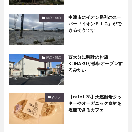
中津市にイオン系列のスー
開店・閉店
パー『イオンＢＩＧ』がで
きるそうです
西大分に時計のお店
開店・閉店
KOHARUが移転オープンす
るみたい
【cafe L78】天然酵母クッ
グルメ
キーやオーガニック食材を
堪能できるカフェ
西大分にあるフルーツ専門
開店・閉店