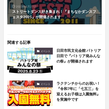
2025年8月27日
ストリートダンス好き集まれ！『まちなかダンスフ
ェスタ2025』が開催されます
関連する記事
日田市民文化会館 パトリア
イベント
日田で『パトリア発みんな
の祭』が開催されます
ラクテンチからのお祝い！
イベント
『令和7年に「七五三」を
迎えるお子様は入園無料』
を実施中です