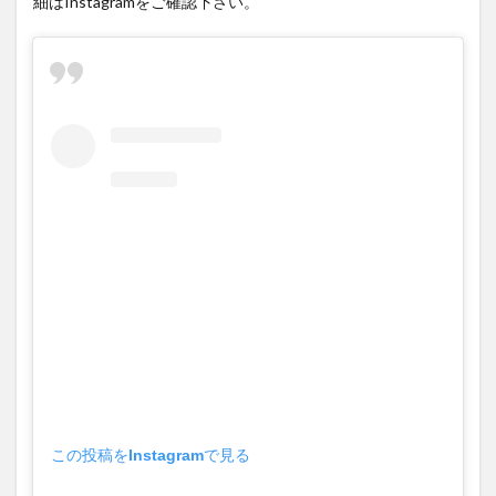
細はInstagramをご確認下さい。
大分駅近く
大神ファーム
大谷翔平選手
姫島村
子ども教室
子ども服
子育て
宇佐市
居酒屋
屋台
平和市民公園能楽堂
庄内町カフェ
府内
投票
挾間町
新幹線
新店
日出
日出町
日田市
昆虫食
明豊
書店
期間限定
本
杵築市
津久見市
海開き
温泉
湧水
湯布院
滝
漢方
炭火焼き
焼き菓子
犬
玖珠郡
由布市
由布院
甲子園
石仏
磨崖仏
祝祭の広場
神社
祭り
秋
移転
竹田
竹田市
竹田市ディナー
紅葉
絵本
自動販売機
自転車
臼杵市
舞台
芋
花
花火
茶碗蒸し
蕎麦
虹
衆議院選挙
複合公共施設
観光
観光スポット
この投稿をInstagramで見る
話題
豊後大野
豊後大野市
豊後高田市