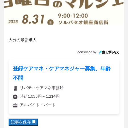
アイススケート
アウトドア
アサイーボウル
アフリカンサファリ
アミュプラザおおいた
アレンジレシピ
アートプラザ
イタリア料理
イベント
イルミネーション
インド料理
ウクライナ
オープン
カフェ
キャンプ
大分の最新求人
グルメ
コストコ
コスモス
コンビニ
Sponsored by
コース料理
コーヒー
サイゼリヤ
サウナ
ジェラート
ジゴロック
ジゴロック2025
登録ケアマネ・ケアマネジャー募集、年齢
ジャマイカ料理
ジャークチキン
スイーツ
不問
スタバ
セレクトショップ
ソフトクリーム
リバティケアマネ事務所
チキンカレー
テイクアウト
テレビ
時給1,035円～1,214円
トキハ本店
ハロウィン
ハンバーガー
アルバイト・パート
ハンバーグ
ハーモニーランド
パスタ
パフェ
パン
パーク
パークプレイス大分
記事を保存
ビアガーデン
ビール
ピザ
フェス