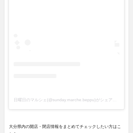
買い物
車
農業文化公園
道の駅
鉄道ジオラマ
閉店
閉院
開店
開店閉店
開店閉店まとめ
開院
韓国
韓国料理
音楽
飛行機
飲み物
高崎山
鰻
検索
日曜日のマルシェ(@sunday.marche.beppu)がシェアした投稿
大分県内の開店・閉店情報をまとめてチェックしたい方はこ