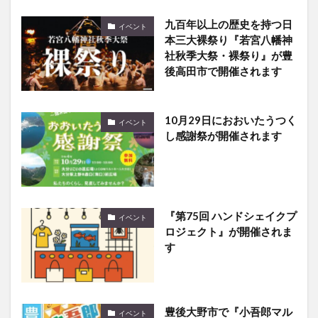
九百年以上の歴史を持つ日
イベント
本三大裸祭り『若宮八幡神
社秋季大祭・裸祭り』が豊
後高田市で開催されます
10月29日におおいたうつく
イベント
し感謝祭が開催されます
『第75回 ハンドシェイクプ
イベント
ロジェクト』が開催されま
す
豊後大野市で『小吾郎マル
イベント