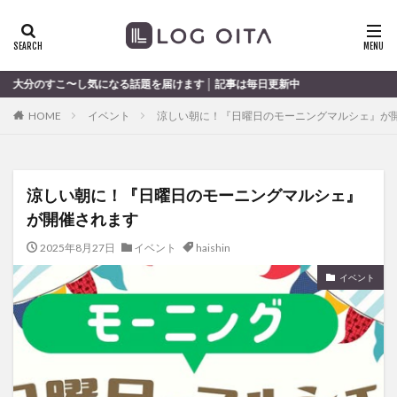
ランチ
開店
ディナー
花火
カテゴリー
気になる話題を届けます │ 記事は毎日更新中
HOME
イベント
涼しい朝に！『日曜日のモーニングマルシェ』が
タグ
chocozap
DE
GW
haiashin
haishi
涼しい朝に！『日曜日のモーニングマルシェ』
haishin
haisin
haisnin
hasihin
hasishin
が開催されます
hishin
hqaishin
JR
kaiten
line
OPA
Paypay
PR
TOKIPO
TOYOTA
2025年8月27日
イベント
haishin
あじさい
いちご
うみたまご
おでかけ
イベント
お土産
お弁当
かき氷
からあげ
くじゅう連山
ねとらぼ
ひまわり
ふるさと納税
まつり
まとめ
みかん
むし湯
わさだタウン
わったん