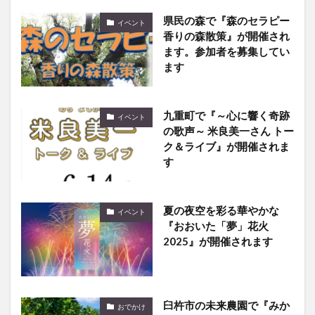
県民の森で『森のセラピー
イベント
香りの森散策』が開催され
ます。参加者を募集してい
ます
九重町で『～心に響く奇跡
イベント
の歌声～ 米良美一さん トー
ク＆ライブ』が開催されま
す
夏の夜空を彩る華やかな
イベント
『おおいた「夢」花火
2025』が開催されます
臼杵市の未来農園で『みか
おでかけ