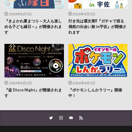
2026年8月3日
2026年8月3日
『きよかわ夏まつり～大人も楽し
行き先は運次第⁉『ガチャで巡る
める子ども縁日～』が開催されま
偶然の出会い旅 in宇佐』が開催さ
す
れます
2026年8月2日
2026年8月2日
『盆 Disco Night』が開催されま
『ポケモンしんかラリー』開催
す
中！