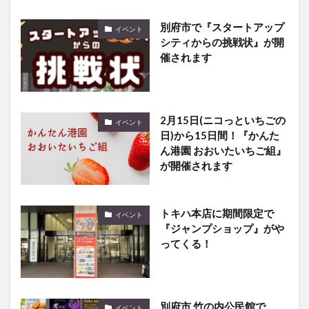
別府市で『スタートアップ
イベント
シティからの挑戦状』が開
催されます
2月15日(ニコっといちごの
イベント
日)から15日間！『かんた
ん港園 おおいたいちご組』
が開催されます
トキハ本店に期間限定で
イベント
『ジャンプショップ』がや
ってくる！
別府市 竹の内公民館で
イベント