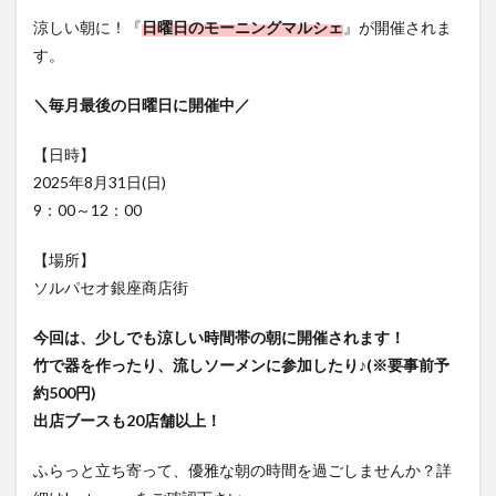
フルーツ
プレミアム商品券
プロレス
涼しい朝に！『
日曜日のモーニングマルシェ
』が開催されま
ヘルシー
ペスカトーレ
ペット
す。
ホーバークラフト
ミヤマキリシマ
ラクテンチ
＼毎月最後の日曜日に開催中／
ラバーダック
ランチ
ラーメン
リニューアル
リンクスクエア
レトロ
レンタサイクル
【日時】
中央町
中津市
中華料理
九重町
休業
2025年8月31日(日)
9：00～12：00
佐伯市
佐伯市ランチ
佐賀関
体験レポ
保護猫
催事
公園
冬
初詣
別府
【場所】
別府市
別府観光
古国府
古墳
古物
ソルパセオ銀座商店街
古着
台湾料理
和定食
和菓子
和食
今回は、少しでも涼しい時間帯の朝に開催されます！
国東市
地獄めぐり
城島高原パーク
壁画
竹で器を作ったり、流しソーメンに参加したり♪(※要事前予
夏祭り
外貨両替機
大分みなと祭り
約500円)
大分グルメ
大分スイーツ
大分ランチ
出店ブースも20店舗以上！
大分三好ヴァイセアドラー
大分市
大分市美術館
ふらっと立ち寄って、優雅な朝の時間を過ごしませんか？詳
大分県
大分県立美術館
大分空港
大分駅