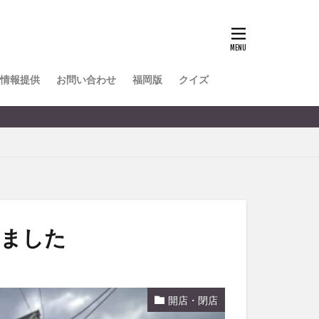
TOKIPO
かき氷
とめ
みかん
ル
情報提供
お問い合わせ
福岡版
クイズ
リア料理
キャンプ
ヤ
サウナ
スイーツ
レビ
タ
パフェ
フルーツ
いました
フト
重町
休業
開店・閉店
初詣
別府