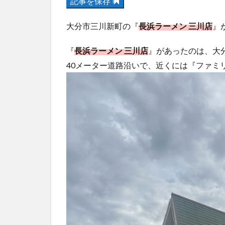
記事を保存
大分市三川新町の『
長浜ラーメン 三川店
』
『
長浜ラーメン 三川店
』があったのは、大
40メーター道路沿いで、近くには『ファミ