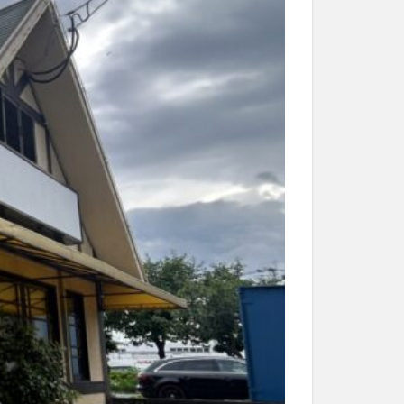
和菓子
和食
なと祭り
大分市美術館
大谷翔平選手
市民公園能楽堂
日田市
昆虫食
水
湯布院
子園
石仏
市ディナー
紅葉
し
蕎麦
虹
野市
豊後高田市
開店閉店
山
鰻