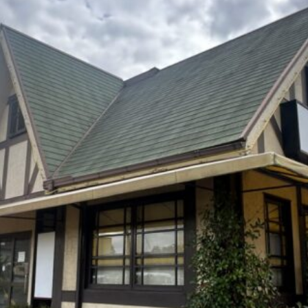
観光
古国府
古墳
古物
古着
台湾料理
和定食
めぐり
城島高原パーク
壁画
夏祭り
外貨両替機
大分み
大分スイーツ
大分ランチ
大分三好ヴァイセアドラー
大分市
県立美術館
大分空港
大分駅
大分駅近く
大神ファーム
も教室
子ども服
子育て
宇佐市
居酒屋
屋台
平和
府内
投票
挾間町
新幹線
新店
日出
日出町
期間限定
本
杵築市
津久見市
海開き
温泉
湧
炭火焼き
焼き菓子
犬
玖珠郡
由布市
由布院
甲
の広場
神社
祭り
秋
移転
竹田
竹田市
竹田
売機
自転車
臼杵市
舞台
芋
花
花火
茶碗蒸
複合公共施設
観光
観光スポット
話題
豊後大野
豊後大
農業文化公園
道の駅
鉄道ジオラマ
閉店
閉院
開店
開院
韓国
韓国料理
音楽
飛行機
飲み物
高崎
検索