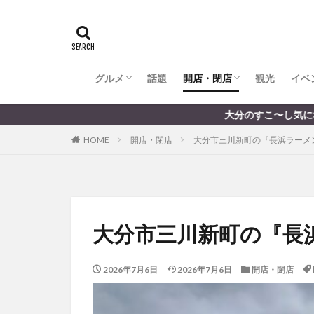
全てのグルメ
大分市ランチ
大分市ディナー
大分カフェ
大分スイーツ
別府市ランチ
別府カフェ
別府ディナー
竹田ランチ
日出町ランチ
開店・閉店
大分の開店・閉店まとめ
hasishin
his
TOYOTA
あ
からあげ
く
グルメ
話題
開店・閉店
むし湯
観光
イベ
わさ
アフリカンサファ
全てのグルメ
大分市ランチ
大分市ディナー
大分カフェ
大分スイーツ
別府市ランチ
別府カフェ
別府ディナー
竹田ランチ
日出町ランチ
開店・閉店
大分の開店・閉店まとめ
大分のすこ〜し気になる話題を届けます │ 記事は毎日更
イベント
イ
HOME
開店・閉店
大分市三川新町の『長浜ラーメ
グルメ
コス
ジェラート
スタバ
セレ
トキハ本店
パン
パーク
大分市三川新町の『長
プレミアム商品券
ミヤマキリシマ
2026年7月6日
2026年7月6日
開店・閉店
リンクスクエア
佐伯市
佐伯