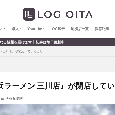
求人
LOG OITA求人のメリット
Youtube
LOG OITA YouTubeチャンネル
hin
hqaishin
JR
kaiten
line
OPA
Paypay
PR
じさい
いちご
うみたまご
おでかけ
お土産
お弁当
じゅう連山
ねとらぼ
ひまわり
ふるさと納税
まつり
ま
ント
だタウン
求人
わったん
Youtube
アイススケート
LOG広告
応援店一覧
アウトドア
保存記事
アサイーボウ
リ
アミュプラザおおいた
アレンジレシピ
アートプラザ
イタ
求人
LOG OITA求人のメリット
Youtube
LOG OITA YouTubeチャンネル
新中
ルミネーション
インド料理
ウクライナ
オープン
カフェ
ン 三川店』が閉店していました
トコ
コスモス
コンビニ
コース料理
コーヒー
サイゼリ
ジゴロック
ジゴロック2025
ジャマイカ料理
ジャークチキン
クトショップ
ソフトクリーム
チキンカレー
テイクアウト
テ
ハロウィン
ハンバーガー
ハンバーグ
ハーモニーランド
パス
パークプレイス大分
ビアガーデン
ビール
ピザ
フェス
浜ラーメン 三川店』が閉店して
プロレス
ヘルシー
ペスカトーレ
ペット
ホーバークラ
ラクテンチ
ラバーダック
ランチ
ラーメン
リニューアル
line
,
大分市
,
閉店
レトロ
レンタサイクル
中央町
中津市
中華料理
九
市ランチ
佐賀関
体験レポ
保護猫
催事
公園
冬