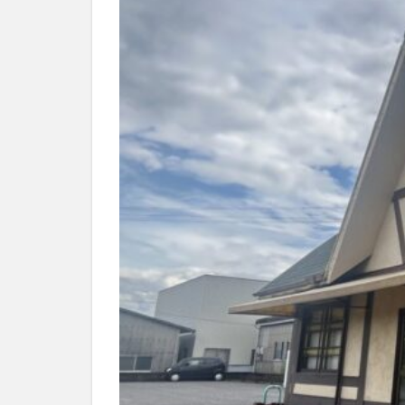
別府市
別府
国東市
地獄
大分グルメ
大分県
大分
姫島村
子ど
庄内町カフェ
明豊
書店
滝
漢方
磨崖仏
祝祭
絵本
自動販
衆議院選挙
買い物
車
開店閉店まとめ