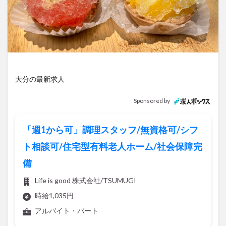
アイススケート
アウトドア
アサイーボウル
アフリカンサファリ
アミュプラザおおいた
アレンジレシピ
アートプラザ
イタリア料理
イベント
イルミネーション
インド料理
ウクライナ
オープン
カフェ
キャンプ
大分の最新求人
グルメ
コストコ
コスモス
コンビニ
コース料理
コーヒー
サイゼリヤ
サウナ
Sponsored by
ジェラート
ジゴロック
ジゴロック2025
ジャマイカ料理
ジャークチキン
スイーツ
「週1から可」調理スタッフ/無資格可/シフ
スタバ
セレクトショップ
ソフトクリーム
ト相談可/住宅型有料老人ホーム/社会保障完
チキンカレー
テイクアウト
テレビ
備
トキハ本店
ハロウィン
ハンバーガー
Life is good 株式会社/TSUMUGI
ハンバーグ
ハーモニーランド
パスタ
パフェ
時給1,035円
パン
パーク
パークプレイス大分
アルバイト・パート
ビアガーデン
ビール
ピザ
フェス