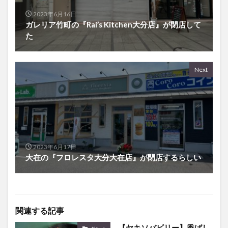
ガレリア竹町の『Rai’s Kitchen大分店』が閉店して
た
Next
2023年6月17日
大在の『フロレスタ大分大在店』が閉店するらしい
関連する記事
【ヤキソバビリー】香ばし
グルメ
さ際立つ！熱々焼きそば