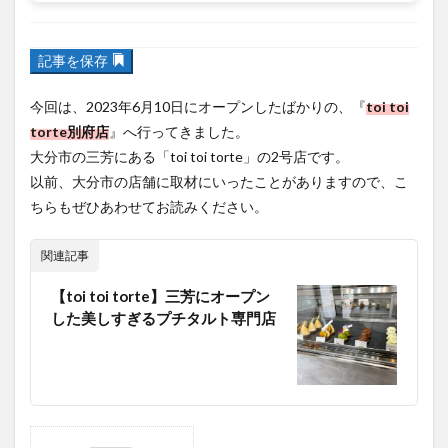
フルーツ
プレミアム商品券
プロレス
記事を保存
ヘルシー
ペスカトーレ
ペット
ホーバークラフト
ミヤマキリシマ
ラクテンチ
今回は、2023年6月10日にオープンしたばかりの、『
toi toi
torte別府店
』へ行ってきました。
ラバーダック
ランチ
ラーメン
リニューアル
大分市の三芳にある「toi toi torte」の2号店です。
リンクスクエア
レトロ
レンタサイクル
以前、大分市の店舗に取材にいったことがありますので、こ
中央町
中津市
中華料理
九重町
休業
ちらもぜひあわせてお読みください。
佐伯市
佐伯市ランチ
佐賀関
体験レポ
保護猫
催事
公園
冬
初詣
別府
関連記事
別府市
別府観光
古国府
古墳
古物
【toi toi torte】三芳にオープン
古着
台湾料理
和定食
和菓子
和食
した美しすぎるプチタルト専門店
国東市
地獄めぐり
城島高原パーク
壁画
夏祭り
外貨両替機
大分みなと祭り
大分グルメ
大分スイーツ
大分ランチ
大分三好ヴァイセアドラー
大分市
大分市美術館
目次
大分県
大分県立美術館
大分空港
大分駅