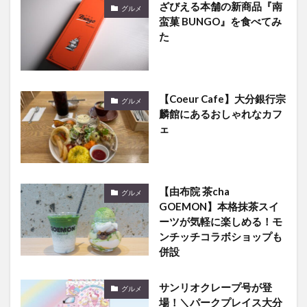
た
【Coeur Cafe】大分銀行宗
グルメ
麟館にあるおしゃれなカフ
ェ
【由布院 茶cha
グルメ
GOEMON】本格抹茶スイ
ーツが気軽に楽しめる！モ
ンチッチコラボショップも
併設
サンリオクレープ号が登
グルメ
場！＼パークプレイス大分
に『サンリオカフェワゴ
ン』がやってくる／