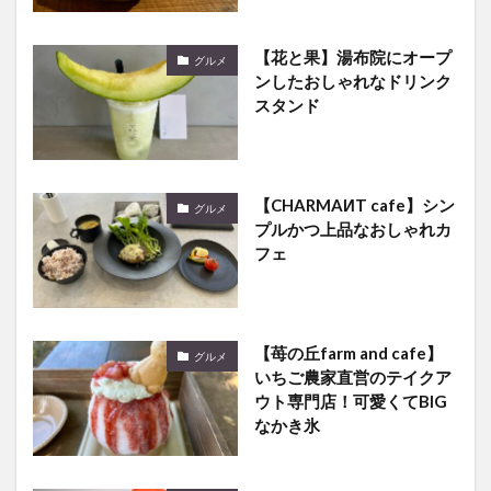
【花と果】湯布院にオープ
グルメ
ンしたおしゃれなドリンク
スタンド
【CHARMAИT cafe】シン
グルメ
プルかつ上品なおしゃれカ
フェ
【苺の丘farm and cafe】
グルメ
いちご農家直営のテイクア
ウト専門店！可愛くてBIG
なかき氷
ざびえる本舗の新商品『南
グルメ
蛮菓 BUNGO』を食べてみ