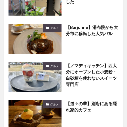
【Barjunne】湯布院から大
グルメ
分市に移転した人気バル
【ノマディキッチン】西大
グルメ
分にオープンした小麦粉・
白砂糖を使わないスイーツ
専門店
【道々の輩】別府にある隠
グルメ
れ家的カフェ