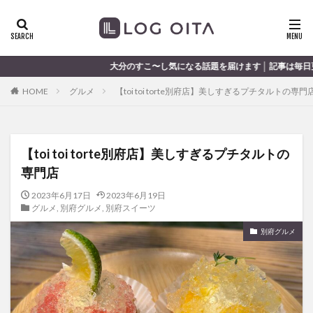
ランチ
開店
ディナー
花火
カテゴリー
分のすこ〜し気になる話題を届けます │ 記事は毎日更新中
HOME
グルメ
【toi toi torte別府店】美しすぎるプチタルトの専門
タグ
chocozap
DE
GW
haiashin
haishi
【toi toi torte別府店】美しすぎるプチタルトの
haishin
haisin
haisnin
hasihin
hasishin
専門店
hishin
hqaishin
JR
kaiten
line
OPA
Paypay
PR
TOKIPO
TOYOTA
2023年6月17日
2023年6月19日
グルメ
,
別府グルメ
,
別府スイーツ
あじさい
いちご
うみたまご
おでかけ
別府グルメ
お土産
お弁当
かき氷
からあげ
くじゅう連山
ねとらぼ
ひまわり
ふるさと納税
まつり
まとめ
みかん
むし湯
わさだタウン
わったん