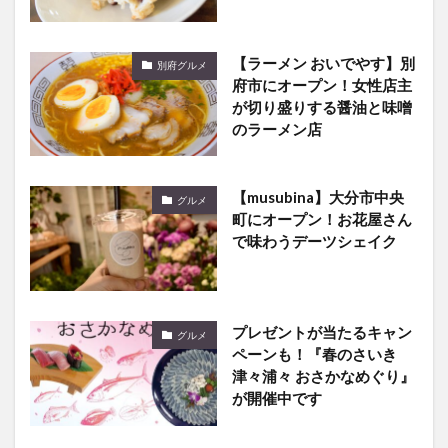
【ラーメン おいでやす】別
別府グルメ
府市にオープン！女性店主
が切り盛りする醤油と味噌
のラーメン店
【musubina】大分市中央
グルメ
町にオープン！お花屋さん
で味わうデーツシェイク
プレゼントが当たるキャン
グルメ
ペーンも！『春のさいき
津々浦々 おさかなめぐり』
が開催中です