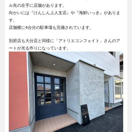
向かいには『けんしん上人支店』や『海鮮いっき』がありま
買い物
車
農業文化公園
道の駅
す。
鉄道ジオラマ
閉店
閉院
開店
開店閉店
店舗横に4台分の駐車場も完備されています。
開店閉店まとめ
開院
韓国
韓国料理
別府店も大分店と同様に「アトリエコンフェイト」さんのア
音楽
飛行機
飲み物
高崎山
鰻
ートが光る作りになっています。
検索