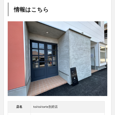
情報はこちら
店名
toi toi torte別府店
住所
〒874-0033 大分県別府市上人南２−２