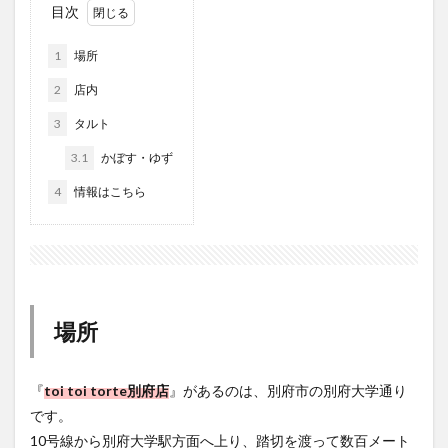
大分駅近く
大神ファーム
大谷翔平選手
1
場所
姫島村
子ども教室
子ども服
子育て
2
店内
宇佐市
居酒屋
屋台
平和市民公園能楽堂
3
タルト
庄内町カフェ
府内
投票
挾間町
新幹線
3.1
かぼす・ゆず
新店
日出
日出町
日田市
昆虫食
4
情報はこちら
明豊
書店
期間限定
本
杵築市
津久見市
海開き
温泉
湧水
湯布院
滝
漢方
炭火焼き
焼き菓子
犬
玖珠郡
由布市
由布院
甲子園
石仏
磨崖仏
祝祭の広場
神社
祭り
秋
場所
移転
竹田
竹田市
竹田市ディナー
紅葉
絵本
自動販売機
自転車
臼杵市
舞台
『
toi toi torte別府店
』があるのは、別府市の別府大学通り
芋
花
花火
茶碗蒸し
蕎麦
虹
です。
衆議院選挙
複合公共施設
観光
観光スポット
10号線から別府大学駅方面へ上り、踏切を渡って数百メート
ル先の左手に店舗があります。
話題
豊後大野
豊後大野市
豊後高田市