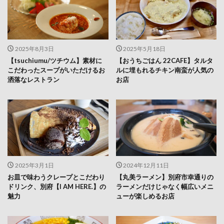
2025年8月3日
2025年5月18日
【tsuchiumu/ツチウム】素材に
【おうちごはん 22CAFE】タルタ
こだわったスープがいただけるお
ルに埋もれるチキン南蛮が人気の
洒落なレストラン
お店
2025年3月1日
2024年12月11日
お皿で味わうクレープとこだわり
【丸美ラーメン】別府市幸通りの
ドリンク、別府【I AM HERE.】の
ラーメンだけじゃなく幅広いメニ
魅力
ューが楽しめるお店