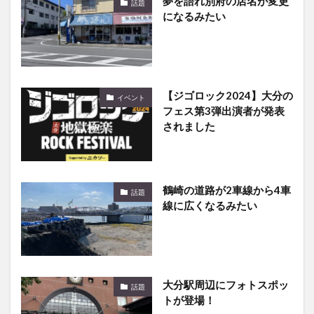
夢を語れ別府の店名が変更
話題
になるみたい
【ジゴロック2024】大分の
イベント
フェス第3弾出演者が発表
されました
鶴崎の道路が2車線から4車
話題
線に広くなるみたい
大分駅周辺にフォトスポッ
話題
トが登場！