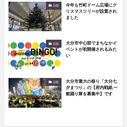
今年も竹町ドーム広場にク
話題
リスマスツリーが設置され
ました
大分市中心部でまちなかイ
話題
ベントが初開催されるみた
い
大分市最大の祭り「大分七
話題
夕まつり」の【府内戦紙 一
般踊り隊を募集中】です