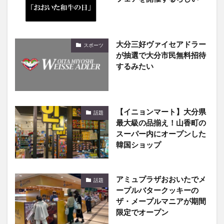
大分三好ヴァイセアドラー
スポーツ
が抽選で大分市民無料招待
するみたい
【イニョンマート】大分県
話題
最大級の品揃え！山香町の
スーパー内にオープンした
韓国ショップ
アミュプラザおおいたでメ
話題
ープルバタークッキーの
ザ・メープルマニアが期間
限定でオープン