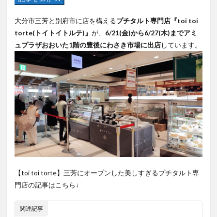
フルーツ
プレミアム商品券
プロレス
大分市三芳と別府市に店を構える
プチタルト専門店『toi toi
ヘルシー
ペスカトーレ
ペット
torte(トイトイトルテ)』
が、
6/21(金)から6/27(木)までアミ
ホーバークラフト
ミヤマキリシマ
ラクテンチ
ュプラザおおいた1階の豊後にわさき市場に出店
しています。
ラバーダック
ランチ
ラーメン
リニューアル
リンクスクエア
レトロ
レンタサイクル
中央町
中津市
中華料理
九重町
休業
佐伯市
佐伯市ランチ
佐賀関
体験レポ
保護猫
催事
公園
冬
初詣
別府
別府市
別府観光
古国府
古墳
古物
古着
台湾料理
和定食
和菓子
和食
国東市
地獄めぐり
城島高原パーク
壁画
夏祭り
外貨両替機
大分みなと祭り
【toi toi torte】三芳にオープンした美しすぎるプチタルト専
大分グルメ
大分スイーツ
大分ランチ
門店の記事はこちら↓
大分三好ヴァイセアドラー
大分市
大分市美術館
関連記事
大分県
大分県立美術館
大分空港
大分駅