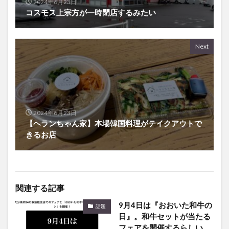
2024年6月23日
コスモス上宗方が一時閉店するみたい
Next
2024年6月23日
【ヘランちゃん家】本場韓国料理がテイクアウトで
きるお店
関連する記事
9月4日は『おおいた和牛の
話題
日』。和牛セットが当たる
フェアを開催するらしい