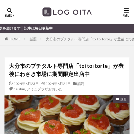
ランチ
開店
ディナー
花火
カテゴリー
日更新中
HOME
話題
大分市のプチタルト専門店「toi toi torte」が豊後
タグ
chocozap
DE
GW
haiashin
haishi
大分市のプチタルト専門店「toi toi torte」が豊
haishin
haisin
haisnin
hasihin
hasishin
後にわさき市場に期間限定出店中
hishin
hqaishin
JR
kaiten
line
OPA
Paypay
PR
TOKIPO
TOYOTA
2024年6月23日
2024年6月24日
話題
haishin
,
アミュプラザおおいた
あじさい
いちご
うみたまご
おでかけ
話題
お土産
お弁当
かき氷
からあげ
くじゅう連山
ねとらぼ
ひまわり
ふるさと納税
まつり
まとめ
みかん
むし湯
わさだタウン
わったん