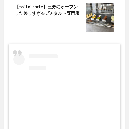
大分駅近く
大神ファーム
大谷翔平選手
【toi toi torte】三芳にオープン
した美しすぎるプチタルト専門店
姫島村
子ども教室
子ども服
子育て
宇佐市
居酒屋
屋台
平和市民公園能楽堂
庄内町カフェ
府内
投票
挾間町
新幹線
新店
日出
日出町
日田市
昆虫食
明豊
書店
期間限定
本
杵築市
津久見市
海開き
温泉
湧水
湯布院
滝
漢方
炭火焼き
焼き菓子
犬
玖珠郡
由布市
由布院
甲子園
石仏
磨崖仏
祝祭の広場
神社
祭り
秋
移転
竹田
竹田市
竹田市ディナー
紅葉
絵本
自動販売機
自転車
臼杵市
舞台
芋
花
花火
茶碗蒸し
蕎麦
虹
衆議院選挙
複合公共施設
観光
観光スポット
話題
豊後大野
豊後大野市
豊後高田市