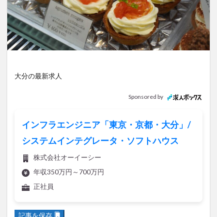
アイススケート
アウトドア
アサイーボウル
アフリカンサファリ
アミュプラザおおいた
アレンジレシピ
アートプラザ
イタリア料理
イベント
イルミネーション
インド料理
ウクライナ
オープン
カフェ
キャンプ
大分の最新求人
グルメ
コストコ
コスモス
コンビニ
コース料理
コーヒー
サイゼリヤ
サウナ
Sponsored by
ジェラート
ジゴロック
ジゴロック2025
ジャマイカ料理
ジャークチキン
スイーツ
インフラエンジニア「東京・京都・大分」/
スタバ
セレクトショップ
ソフトクリーム
システムインテグレータ・ソフトハウス
チキンカレー
テイクアウト
テレビ
株式会社オーイーシー
トキハ本店
ハロウィン
ハンバーガー
年収350万円～700万円
ハンバーグ
ハーモニーランド
パスタ
パフェ
正社員
パン
パーク
パークプレイス大分
ビアガーデン
ビール
ピザ
フェス
記事を保存