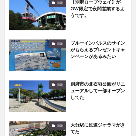
【別府ロープウェイ】が
話題
GW限定で夜間営業するよ
うです。
ブルーインパルスのサイン
話題
がもらえるプレゼントキャ
ンペーンがあるみたい
別府市の北石垣公園がリニ
話題
ューアルして一部オープン
してた
大分駅に鉄道ジオラマがき
話題
てた