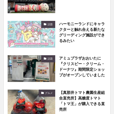
ハーモニーランドにキャラ
話題
クターと触れ合える新たな
グリーディング施設ができ
るみたい
アミュプラザおおいたに
話題
『クリスピー・クリーム・
ドーナツ』期間限定ショッ
プがオープンしていました
【真那井トマト農園生産組
グルメ
合直売所】高糖度トマト
「トマ王」が購入できる直
売所