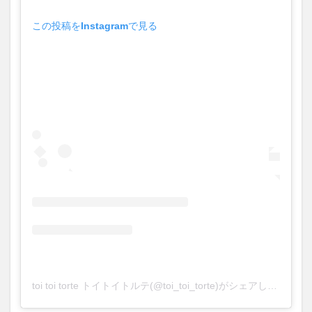
買い物
車
農業文化公園
道の駅
この投稿をInstagramで見る
鉄道ジオラマ
閉店
閉院
開店
開店閉店
開店閉店まとめ
開院
韓国
韓国料理
音楽
飛行機
飲み物
高崎山
鰻
検索
toi toi torte トイトイトルテ(@toi_toi_torte)がシェアした投稿