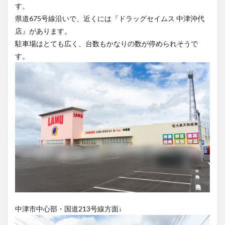
す。
買い物
車
農業文化公園
道の駅
県道675号線沿いで、近くには『ドラッグセイムス 中津沖代
鉄道ジオラマ
閉店
閉院
開店
開店閉店
店』があります。
開店閉店まとめ
開院
韓国
韓国料理
駐車場はとても広く、台数もかなりの数が停められそうで
音楽
飛行機
飲み物
高崎山
鰻
す。
検索
中津市中心部・国道213号線方面↓