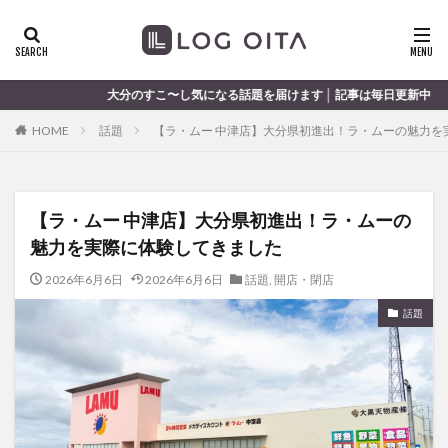
ランチ
開店
ディナー
花火
カテゴリー
話題を届けます │ 記事は毎日更新中
HOME
話題
【ラ・ムー 中津店】大分県初進出！ラ・ムーの魅力を
タグ
chocozap
DE
GW
haiashin
haishi
【ラ・ムー 中津店】大分県初進出！ラ・ムーの
haishin
haisin
haisnin
hasihin
hasishin
魅力を実際に体験してきました
hishin
hqaishin
JR
kaiten
line
OPA
Paypay
PR
TOKIPO
TOYOTA
2026年6月6日
2026年6月6日
話題
,
開店・閉店
あじさい
いちご
うみたまご
おでかけ
話題
お土産
お弁当
かき氷
からあげ
くじゅう連山
ねとらぼ
ひまわり
ふるさと納税
まつり
まとめ
みかん
むし湯
わさだタウン
わったん