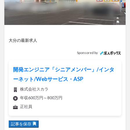
アイススケート
アウトドア
アサイーボウル
アフリカンサファリ
アミュプラザおおいた
アレンジレシピ
アートプラザ
イタリア料理
イベント
イルミネーション
インド料理
ウクライナ
オープン
カフェ
キャンプ
大分の最新求人
グルメ
コストコ
コスモス
コンビニ
Sponsored by
コース料理
コーヒー
サイゼリヤ
サウナ
ジェラート
ジゴロック
ジゴロック2025
開発エンジニア「シニアメンバー」/インタ
ジャマイカ料理
ジャークチキン
スイーツ
ーネット/Webサービス・ASP
スタバ
セレクトショップ
ソフトクリーム
株式会社スカラ
チキンカレー
テイクアウト
テレビ
年収600万円～800万円
トキハ本店
ハロウィン
ハンバーガー
正社員
ハンバーグ
ハーモニーランド
パスタ
パフェ
パン
パーク
パークプレイス大分
記事を保存
ビアガーデン
ビール
ピザ
フェス