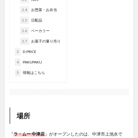
大分駅近く
大神ファーム
大谷翔平選手
2.4
お惣菜・お弁当
姫島村
子ども教室
子ども服
子育て
2.5
日配品
宇佐市
居酒屋
屋台
平和市民公園能楽堂
2.6
ベーカリー
庄内町カフェ
府内
投票
挾間町
新幹線
2.7
お菓子の量り売り
新店
日出
日出町
日田市
昆虫食
明豊
書店
期間限定
本
杵築市
3
D-PRICE
津久見市
海開き
温泉
湧水
湯布院
4
PAKUPAKU
滝
漢方
炭火焼き
焼き菓子
犬
5
情報はこちら
玖珠郡
由布市
由布院
甲子園
石仏
磨崖仏
祝祭の広場
神社
祭り
秋
移転
竹田
竹田市
竹田市ディナー
紅葉
絵本
自動販売機
自転車
臼杵市
舞台
場所
芋
花
花火
茶碗蒸し
蕎麦
虹
衆議院選挙
複合公共施設
観光
観光スポット
『
ラ・ムー 中津店
』がオープンしたのは、中津市上池永で
話題
豊後大野
豊後大野市
豊後高田市