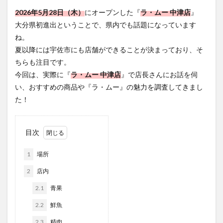
フルーツ
プレミアム商品券
プロレス
2026年5月28日（木）
にオープンした『
ラ・ムー 中津店
』
ヘルシー
ペスカトーレ
ペット
大分県初進出ということで、県内でも話題になっています
ホーバークラフト
ミヤマキリシマ
ラクテンチ
ね。
夏以降には宇佐市にも店舗ができることが決まっており、そ
ラバーダック
ランチ
ラーメン
リニューアル
ちらも注目です。
リンクスクエア
レトロ
レンタサイクル
今回は、実際に『
ラ・ムー 中津店
』で店長さんにお話を伺
中央町
中津市
中華料理
九重町
休業
い、おすすめの商品や『ラ・ムー』の魅力を調査してきまし
佐伯市
佐伯市ランチ
佐賀関
体験レポ
た！
保護猫
催事
公園
冬
初詣
別府
別府市
別府観光
古国府
古墳
古物
目次
古着
台湾料理
和定食
和菓子
和食
1
場所
国東市
地獄めぐり
城島高原パーク
壁画
夏祭り
外貨両替機
大分みなと祭り
2
店内
大分グルメ
大分スイーツ
大分ランチ
2.1
青果
大分三好ヴァイセアドラー
大分市
大分市美術館
2.2
鮮魚
大分県
大分県立美術館
大分空港
大分駅
2.3
精肉