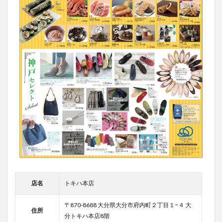
店名
トキハ本店
〒870-8688 大分県大分市府内町２丁目１−４ 大
住所
分トキハ本店8階
期間
2022年9月1日〜9月6日