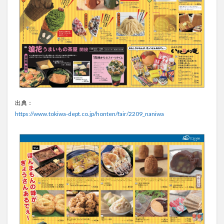
出典：
https://www.tokiwa-dept.co.jp/honten/fair/2209_naniwa