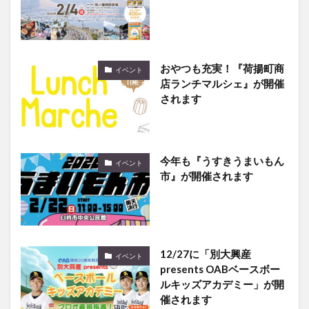
おやつも充実！『荷揚町商
イベント
店ランチマルシェ』が開催
されます
今年も『うすきうまいもん
イベント
市』が開催されます
12/27に「別大興産
イベント
presents OABベースボー
ルキッズアカデミー」が開
催されます