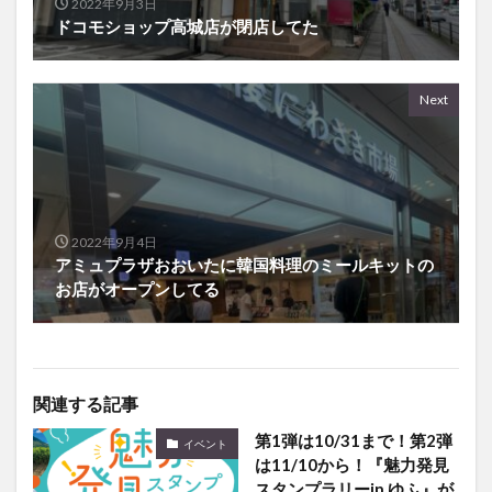
Next
2022年9月4日
アミュプラザおおいたに韓国料理のミールキットの
お店がオープンしてる
関連する記事
第1弾は10/31まで！第2弾
イベント
は11/10から！『魅力発見
スタンプラリーin ゆふ』が
開催中です