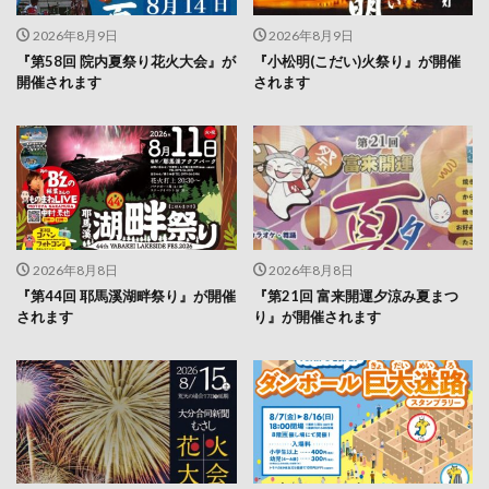
『第58回 院内夏祭り花火大会』が
『小松明(こだい)火祭り』が開催
開催されます
されます
2026年8月8日
2026年8月8日
『第44回 耶馬溪湖畔祭り』が開催
『第21回 富来開運夕涼み夏まつ
されます
り』が開催されます
2026年8月7日
2026年8月7日
『第53回 むさし夏の夜まつり』が
今日から『ダンボール巨大迷路