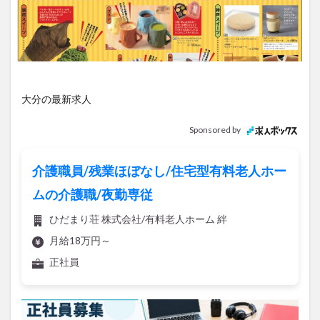
アイススケート
アウトドア
アサイーボウル
アフリカンサファリ
アミュプラザおおいた
アレンジレシピ
アートプラザ
イタリア料理
イベント
イルミネーション
インド料理
ウクライナ
オープン
カフェ
キャンプ
大分の最新求人
グルメ
コストコ
コスモス
コンビニ
Sponsored by
コース料理
コーヒー
サイゼリヤ
サウナ
ジェラート
ジゴロック
ジゴロック2025
介護職員/残業ほぼなし/住宅型有料老人ホー
ジャマイカ料理
ジャークチキン
スイーツ
ムの介護職/夜勤専従
スタバ
セレクトショップ
ソフトクリーム
ひだまり荘 株式会社/有料老人ホーム 絆
チキンカレー
テイクアウト
テレビ
月給18万円～
トキハ本店
ハロウィン
ハンバーガー
正社員
ハンバーグ
ハーモニーランド
パスタ
パフェ
パン
パーク
パークプレイス大分
ビアガーデン
ビール
ピザ
フェス