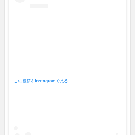
大分駅近く
大神ファーム
大谷翔平選手
姫島村
子ども教室
子ども服
子育て
宇佐市
居酒屋
屋台
平和市民公園能楽堂
庄内町カフェ
府内
投票
挾間町
新幹線
新店
日出
日出町
日田市
昆虫食
明豊
書店
期間限定
本
杵築市
津久見市
海開き
温泉
湧水
湯布院
この投稿をInstagramで見る
滝
漢方
炭火焼き
焼き菓子
犬
玖珠郡
由布市
由布院
甲子園
石仏
磨崖仏
祝祭の広場
神社
祭り
秋
移転
竹田
竹田市
竹田市ディナー
紅葉
絵本
自動販売機
自転車
臼杵市
舞台
芋
花
花火
茶碗蒸し
蕎麦
虹
衆議院選挙
複合公共施設
観光
観光スポット
話題
豊後大野
豊後大野市
豊後高田市