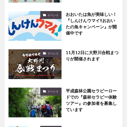
イベント
『しんけんウマイ‼おおい
たの魚キャンペーン』が開
催中です
11月12日に大野川合戦まつ
イベント
りが開催されます
平成森林公園セラピーロー
イベント
ドでの『森林セラピー体験
ツアー』の参加者を募集し
ています
ハンドマッサージや手相な
イベント
ど！『女性のご褒美マルシ
ェ』が開催されます