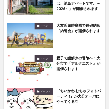
大友氏館跡庭園で鉄砲納め
イベント
『納射会』が開催されます
親子で謎解きの冒険へ！大
イベント
分市で『アルクエスト』が
開催されます
『ちいかわ むちゃフォトパ
イベント
ーティ!!』が大分オーパに
やってくる♡