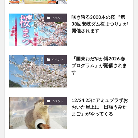
咲き誇る3000本の桜 『第
イベント
38回安岐ダム桜まつり』が
開催されます
『国東おだやか博2026 春
イベント
プログラム』が開催されま
す
12/24,25にアミュプラザお
イベント
おいた屋上に「出張うみた
まご」がやってくる
JR九州で「プラレール65周
イベント
年キャンペーン」が開催！