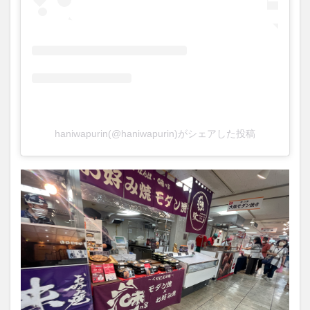
買い物
車
農業文化公園
道の駅
鉄道ジオラマ
閉店
閉院
開店
開店閉店
開店閉店まとめ
開院
韓国
韓国料理
音楽
飛行機
飲み物
高崎山
鰻
haniwapurin(@haniwapurin)がシェアした投稿
検索