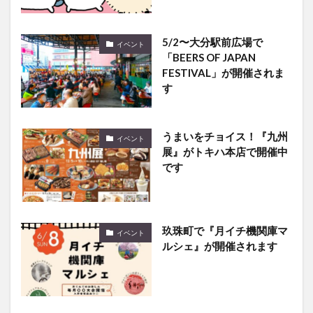
5/2〜大分駅前広場で
イベント
「BEERS OF JAPAN
FESTIVAL」が開催されま
す
うまいをチョイス！『九州
イベント
展』がトキハ本店で開催中
です
玖珠町で『月イチ機関庫マ
イベント
ルシェ』が開催されます
ゴールデンウィークに開催
まとめ
している大分のイベントま