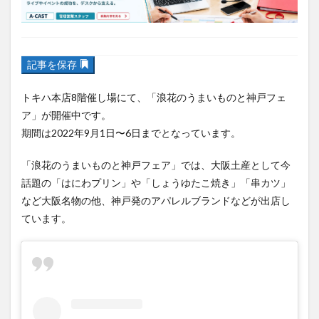
フルーツ
プレミアム商品券
プロレス
ヘルシー
ペスカトーレ
ペット
記事を保存
ホーバークラフト
ミヤマキリシマ
ラクテンチ
トキハ本店8階催し場にて、「浪花のうまいものと神戸フェ
ラバーダック
ランチ
ラーメン
リニューアル
ア」が開催中です。
リンクスクエア
レトロ
レンタサイクル
期間は2022年9月1日〜6日までとなっています。
中央町
中津市
中華料理
九重町
休業
「浪花のうまいものと神戸フェア」では、大阪土産として今
佐伯市
佐伯市ランチ
佐賀関
体験レポ
話題の「はにわプリン」や「しょうゆたこ焼き」「串カツ」
保護猫
催事
公園
冬
初詣
別府
など大阪名物の他、神戸発のアパレルブランドなどが出店し
別府市
別府観光
古国府
古墳
古物
ています。
古着
台湾料理
和定食
和菓子
和食
国東市
地獄めぐり
城島高原パーク
壁画
夏祭り
外貨両替機
大分みなと祭り
大分グルメ
大分スイーツ
大分ランチ
大分三好ヴァイセアドラー
大分市
大分市美術館
大分県
大分県立美術館
大分空港
大分駅