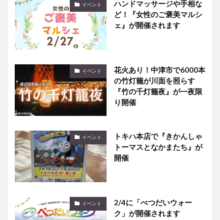
花火あり！中津市で6000本
イベント
の竹灯籠が川面を照らす
『竹の千灯籠夜』が一夜限
り開催
トキハ本店で『きかんしゃ
イベント
トーマスとなかまたち』が
開催
2/4に「べつだいウォー
イベント
ク」が開催されます