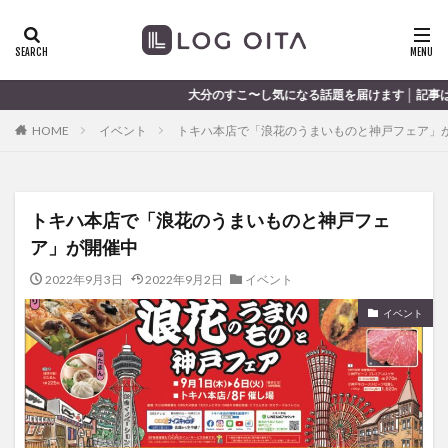
ランチ
開店
ディナー
花火
カテゴリー
大分のすこ〜し気になる話題を届けます │ 記事は毎日更新中
HOME
イベント
トキハ本店で「浪花のうまいものと神戸フェア」
タグ
chocozap
DE
GW
haiashin
haishi
トキハ本店で「浪花のうまいものと神戸フェ
haishin
haisin
haisnin
hasihin
hasishin
ア」が開催中
hishin
hqaishin
JR
kaiten
line
OPA
Paypay
PR
TOKIPO
TOYOTA
2022年9月3日
2022年9月2日
イベント
あじさい
いちご
うみたまご
おでかけ
イベント
お土産
お弁当
かき氷
からあげ
くじゅう連山
ねとらぼ
ひまわり
ふるさと納税
まつり
まとめ
みかん
むし湯
わさだタウン
わったん