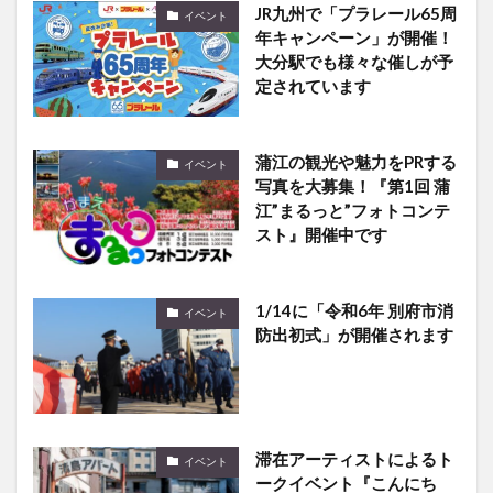
大分駅でも様々な催しが予
定されています
蒲江の観光や魅力をPRする
イベント
写真を大募集！『第1回 蒲
江”まるっと”フォトコンテ
スト』開催中です
1/14に「令和6年 別府市消
イベント
防出初式」が開催されます
滞在アーティストによるト
イベント
ークイベント『こんにち
は、清島アパートです。～
2026～』が開催されます