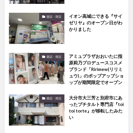
イオン高城にできる『サイ
開店・閉店
ゼリヤ』のオープン日がわ
かりました
アミュプラザおおいたに指
開店・閉店
原莉乃プロデュースコスメ
ブランド「Ririmew(リリミ
ュウ)」のポップアップショ
ップが期間限定でオープン
大分市大三芳と別府市にあ
開店・閉店
ったプチタルト専門店『toi
toi torte』が移転したみた
い