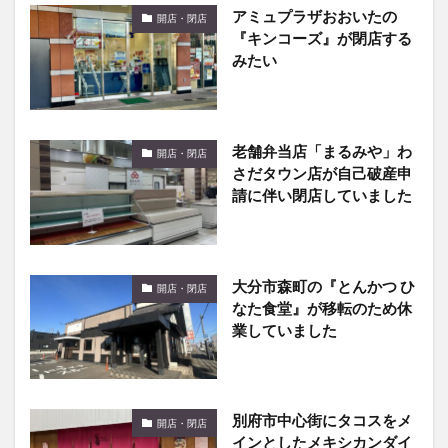
アミュプラザおおいたの
開店・閉店
『キンコーズ』が閉店する
みたい
老舗弁当店「まるみや」わ
開店・閉店
さだタウン店が自己破産申
請に伴い閉店していました
大分市森町の『とんかつ ひ
開店・閉店
なた食堂』が移転のため休
業していました
別府市中心街にタコスをメ
開店・閉店
インとしたメキシカンダイ