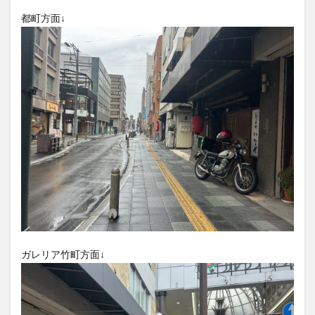
大分駅近く
大神ファーム
大谷翔平選手
都町方面↓
姫島村
子ども教室
子ども服
子育て
宇佐市
居酒屋
屋台
平和市民公園能楽堂
庄内町カフェ
府内
投票
挾間町
新幹線
新店
日出
日出町
日田市
昆虫食
明豊
書店
期間限定
本
杵築市
津久見市
海開き
温泉
湧水
湯布院
滝
漢方
炭火焼き
焼き菓子
犬
玖珠郡
由布市
由布院
甲子園
石仏
磨崖仏
祝祭の広場
神社
祭り
秋
移転
竹田
竹田市
竹田市ディナー
紅葉
絵本
自動販売機
自転車
臼杵市
舞台
ガレリア竹町方面↓
芋
花
花火
茶碗蒸し
蕎麦
虹
衆議院選挙
複合公共施設
観光
観光スポット
話題
豊後大野
豊後大野市
豊後高田市