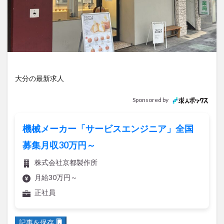
アイススケート
アウトドア
アサイーボウル
アフリカンサファリ
アミュプラザおおいた
アレンジレシピ
アートプラザ
イタリア料理
イベント
イルミネーション
インド料理
ウクライナ
オープン
カフェ
キャンプ
大分の最新求人
グルメ
コストコ
コスモス
コンビニ
コース料理
コーヒー
サイゼリヤ
サウナ
Sponsored by
ジェラート
ジゴロック
ジゴロック2025
ジャマイカ料理
ジャークチキン
スイーツ
機械メーカー「サービスエンジニア」全国
スタバ
セレクトショップ
ソフトクリーム
募集月収30万円～
チキンカレー
テイクアウト
テレビ
株式会社京都製作所
トキハ本店
ハロウィン
ハンバーガー
月給30万円～
ハンバーグ
ハーモニーランド
パスタ
パフェ
正社員
パン
パーク
パークプレイス大分
ビアガーデン
ビール
ピザ
フェス
記事を保存