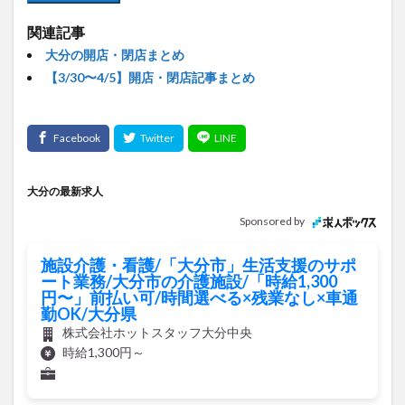
関連記事
大分の開店・閉店まとめ
【3/30〜4/5】開店・閉店記事まとめ
大分の最新求人
Sponsored by
施設介護・看護/「大分市」生活支援のサポ
ート業務/大分市の介護施設/「時給1,300
円〜」前払い可/時間選べる×残業なし×車通
勤OK/大分県
株式会社ホットスタッフ大分中央
時給1,300円～