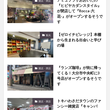
アミュプラザおおいたの
開店・閉店
『ヒビヤカダンスタイル』
が閉店して『Rocca-六
花-』がオープンするそうで
す
【ゼロイチビレッジ】本棚
観光
から生まれる出会いと学び
の場
『ランズ珈琲』が街に帰っ
開店・閉店
てくる！大分市中央町に3
号店がオープンするそうで
す
トキハわさだタウンのファ
開店・閉店
ンシー雑貨店『キャンパ