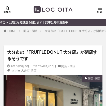
ランチ
開店
ディナー
花火
カテゴリー
届けます │ 記事は毎日更新中
HOME
開店・閉店
大分市の『TRUFFLE DONUT 大分店』が閉店
タグ
chocozap
DE
GW
haiashin
haishi
大分市の『TRUFFLE DONUT 大分店』が閉店す
haishin
haisin
haisnin
hasihin
hasishin
るそうです
hishin
hqaishin
JR
kaiten
line
OPA
Paypay
PR
TOKIPO
TOYOTA
2026年3月30日
2026年3月30日
開店・閉店
haishin
,
大分市
,
閉店
あじさい
いちご
うみたまご
おでかけ
開店・閉店
お土産
お弁当
かき氷
からあげ
くじゅう連山
ねとらぼ
ひまわり
ふるさと納税
まつり
まとめ
みかん
むし湯
わさだタウン
わったん