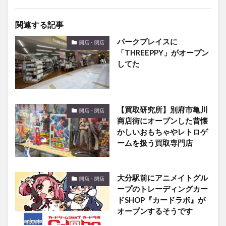
関連する記事
パークプレイスに
開店・閉店
「THREEPPY」がオープン
してた
【買取研究所】別府市亀川
開店・閉店
商店街にオープンした昔懐
かしいおもちゃやレトロゲ
ームを扱う買取専門店
大分駅前にアニメイトグル
開店・閉店
ープのトレーディングカー
ドSHOP『カードラボ』が
オープンするそうです