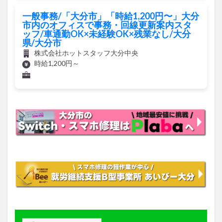
一般事務/「大分市」「時給1,200円〜」大分
市内のオフィスで事務・回線更新案内スタ
ッフ/車通勤OK×未経験OK×残業なし/大分
県/大分市
株式会社ホットスタッフ大分中央
時給1,200円～