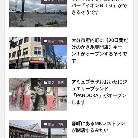
パー『イオンＢＩＧ』がで
きるそうです
大分市府内町に【90日間だ
開店・閉店
けのかき氷専門店】キー
ン！がオープンするそうで
す
アミュプラザおおいたにジ
開店・閉店
ュエリーブランド
『PANDORA』がオープン
します
森町にあるMKレストラン
開店・閉店
が閉店するみたい