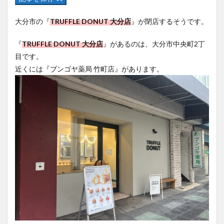
フルーツ
プレミアム商品券
プロレス
大分市の『
TRUFFLE DONUT 大分店
』が閉店するそうです。
ヘルシー
ペスカトーレ
ペット
ホーバークラフト
ミヤマキリシマ
ラクテンチ
『
TRUFFLE DONUT 大分店
』があるのは、大分市中央町2丁
ラバーダック
ランチ
ラーメン
リニューアル
目です。
リンクスクエア
レトロ
レンタサイクル
近くには『ブンゴヤ薬局 竹町店』があります。
中央町
中津市
中華料理
九重町
休業
佐伯市
佐伯市ランチ
佐賀関
体験レポ
保護猫
催事
公園
冬
初詣
別府
別府市
別府観光
古国府
古墳
古物
古着
台湾料理
和定食
和菓子
和食
国東市
地獄めぐり
城島高原パーク
壁画
夏祭り
外貨両替機
大分みなと祭り
大分グルメ
大分スイーツ
大分ランチ
大分三好ヴァイセアドラー
大分市
大分市美術館
大分県
大分県立美術館
大分空港
大分駅