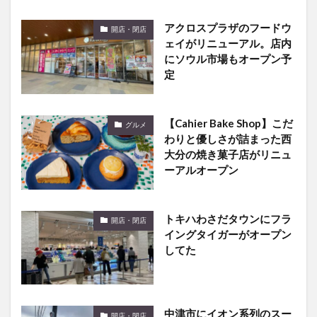
アクロスプラザのフードウ
開店・閉店
ェイがリニューアル。店内
にソウル市場もオープン予
定
【Cahier Bake Shop】こだ
グルメ
わりと優しさが詰まった西
大分の焼き菓子店がリニュ
ーアルオープン
トキハわさだタウンにフラ
開店・閉店
イングタイガーがオープン
してた
中津市にイオン系列のスー
開店・閉店