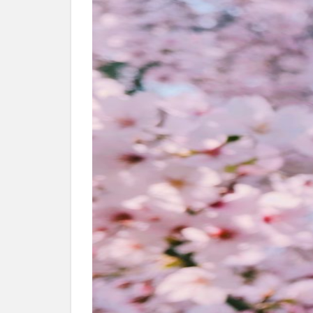
別府市
別府
国東市
地獄
大分グルメ
大分県
大分
姫島村
子ど
庄内町カフェ
明豊
書店
滝
漢方
磨崖仏
祝祭
絵本
自動販
衆議院選挙
買い物
車
開店閉店まとめ