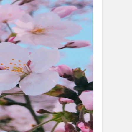
和菓子
和食
なと祭り
大分市美術館
大谷翔平選手
市民公園能楽堂
日田市
昆虫食
水
湯布院
子園
石仏
市ディナー
紅葉
し
蕎麦
虹
野市
豊後高田市
開店閉店
山
鰻