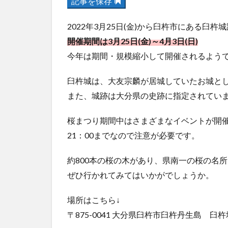
記事を保存
2022年3月25日(金)から臼杵市にある
開催期間は3月25日(金)～4月3日(日)
今年は期間・規模縮小して開催されるよう
臼杵城は、大友宗麟が居城していたお城と
また、城跡は大分県の史跡に指定されてい
桜まつり期間中はさまざまなイベントが開催
21：00までなので注意が必要です。
約800本の桜の木があり、県南一の桜の名
ぜひ行かれてみてはいかがでしょうか。
場所はこちら↓
〒875-0041 大分県臼杵市臼杵丹生島 臼