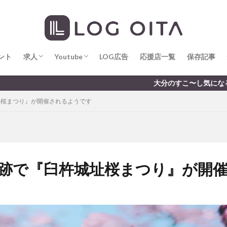
求人
LOG OITA求人のメリット
Youtube
LOG OITA YouTubeチャンネル
hin
hqaishin
JR
kaiten
line
OPA
Paypay
PR
じさい
いちご
うみたまご
おでかけ
お土産
お弁当
じゅう連山
ねとらぼ
ひまわり
ふるさと納税
まつり
ま
ント
だタウン
求人
わったん
Youtube
アイススケート
LOG広告
応援店一覧
アウトドア
保存記事
アサイーボウ
リ
アミュプラザおおいた
アレンジレシピ
アートプラザ
イタ
求人
LOG OITA求人のメリット
Youtube
LOG OITA YouTubeチャンネル
大分のすこ〜し気になる話題を届けます │
ルミネーション
インド料理
ウクライナ
オープン
カフェ
城址桜まつり』が開催されるようです
トコ
コスモス
コンビニ
コース料理
コーヒー
サイゼリ
ジゴロック
ジゴロック2025
ジャマイカ料理
ジャークチキン
クトショップ
ソフトクリーム
チキンカレー
テイクアウト
テ
ハロウィン
ハンバーガー
ハンバーグ
ハーモニーランド
パス
パークプレイス大分
ビアガーデン
ビール
ピザ
フェス
杵城跡で『臼杵城址桜まつり』が開
プロレス
ヘルシー
ペスカトーレ
ペット
ホーバークラ
ラクテンチ
ラバーダック
ランチ
ラーメン
リニューアル
レトロ
レンタサイクル
中央町
中津市
中華料理
九
市ランチ
佐賀関
体験レポ
保護猫
催事
公園
冬