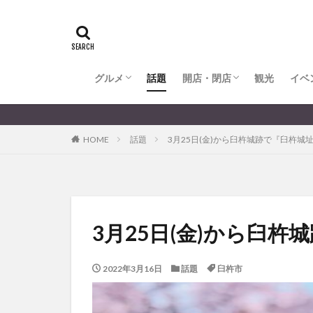
全てのグルメ
大分市ランチ
大分市ディナー
大分カフェ
大分スイーツ
別府市ランチ
別府カフェ
別府ディナー
竹田ランチ
日出町ランチ
開店・閉店
大分の開店・閉店まとめ
hasishin
his
TOYOTA
あ
からあげ
く
グルメ
話題
開店・閉店
むし湯
観光
イベ
わさ
アフリカンサファ
全てのグルメ
大分市ランチ
大分市ディナー
大分カフェ
大分スイーツ
別府市ランチ
別府カフェ
別府ディナー
竹田ランチ
日出町ランチ
開店・閉店
大分の開店・閉店まとめ
イベント
イ
HOME
話題
3月25日(金)から臼杵城跡で『臼杵
グルメ
コス
ジェラート
スタバ
セレ
トキハ本店
パン
パーク
3月25日(金)から臼
プレミアム商品券
ミヤマキリシマ
2022年3月16日
話題
臼杵市
リンクスクエア
佐伯市
佐伯