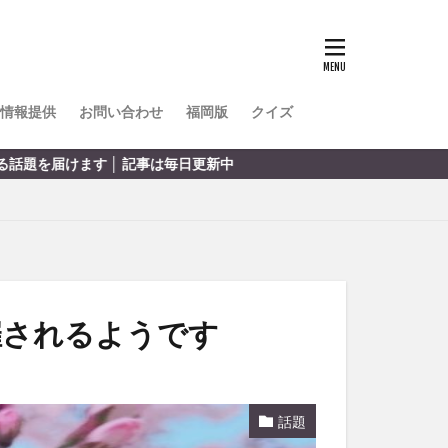
TOKIPO
かき氷
とめ
みかん
ル
情報提供
お問い合わせ
福岡版
クイズ
リア料理
 記事は毎日更新中
キャンプ
ヤ
サウナ
スイーツ
レビ
タ
パフェ
フルーツ
催されるようです
フト
重町
休業
話題
初詣
別府