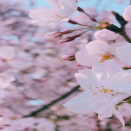
観光
古国府
古墳
古物
古着
台湾料理
和定食
めぐり
城島高原パーク
壁画
夏祭り
外貨両替機
大分み
大分スイーツ
大分ランチ
大分三好ヴァイセアドラー
大分市
県立美術館
大分空港
大分駅
大分駅近く
大神ファーム
も教室
子ども服
子育て
宇佐市
居酒屋
屋台
平和
府内
投票
挾間町
新幹線
新店
日出
日出町
期間限定
本
杵築市
津久見市
海開き
温泉
湧
炭火焼き
焼き菓子
犬
玖珠郡
由布市
由布院
甲
の広場
神社
祭り
秋
移転
竹田
竹田市
竹田
売機
自転車
臼杵市
舞台
芋
花
花火
茶碗蒸
複合公共施設
観光
観光スポット
話題
豊後大野
豊後大
農業文化公園
道の駅
鉄道ジオラマ
閉店
閉院
開店
開院
韓国
韓国料理
音楽
飛行機
飲み物
高崎
検索