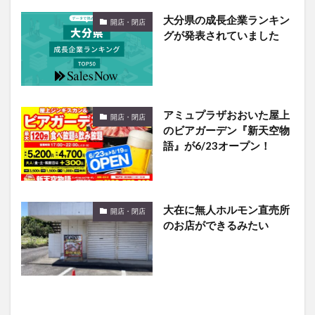
大分県の成長企業ランキン
開店・閉店
グが発表されていました
アミュプラザおおいた屋上
開店・閉店
のビアガーデン『新天空物
語』が6/23オープン！
大在に無人ホルモン直売所
開店・閉店
のお店ができるみたい