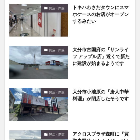
トキハわさだタウンにスマ
開店・閉店
ホケースのお店がオープン
するみたい
大分市古国府の『サンライ
開店・閉店
フ アップル店』近くで新た
に建設が始まるようです
大分市小池原の『唐人中華
開店・閉店
料理』が閉店したそうです
アクロスプラザ森町に『買
開店・閉店