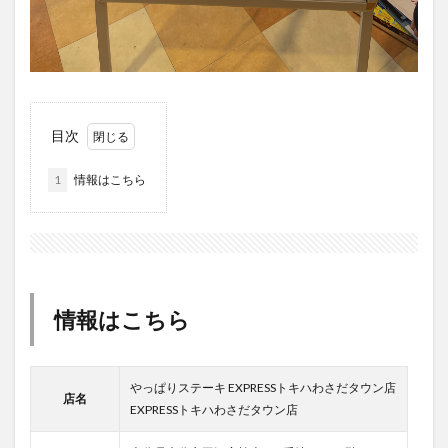
買い物
車
農業文化公園
道の駅
鉄道ジオラマ
閉店
閉院
開店
開店閉店
開店閉店まとめ
開院
韓国
韓国料理
音楽
飛行機
飲み物
高崎山
鰻
目次
検索
1
情報はこちら
情報はこちら
やっぱりステーキ EXPRESSトキハわさだタウン店
店名
EXPRESSトキハわさだタウン店