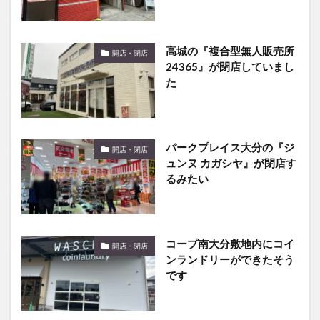
高城の『複合型無人販売所
開店・閉店
24365』が閉店していまし
た
パークプレイス大分の『ジ
開店・閉店
ュンヌ カガシヤ』が閉店す
るみたい
コープ南大分敷地内にコイ
開店・閉店
ンランドリーができたそう
です