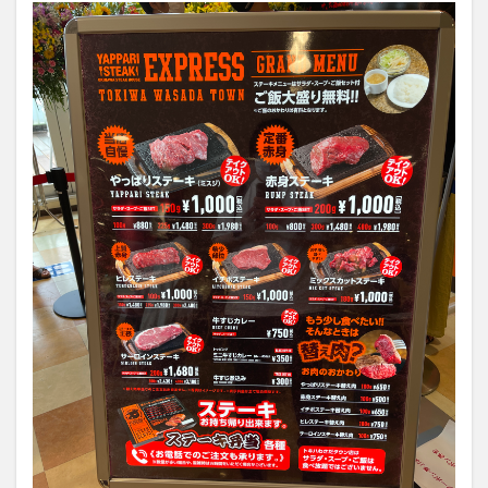
大分駅近く
大神ファーム
大谷翔平選手
姫島村
子ども教室
子ども服
子育て
宇佐市
居酒屋
屋台
平和市民公園能楽堂
庄内町カフェ
府内
投票
挾間町
新幹線
新店
日出
日出町
日田市
昆虫食
明豊
書店
期間限定
本
杵築市
津久見市
海開き
温泉
湧水
湯布院
滝
漢方
炭火焼き
焼き菓子
犬
玖珠郡
由布市
由布院
甲子園
石仏
磨崖仏
祝祭の広場
神社
祭り
秋
移転
竹田
竹田市
竹田市ディナー
紅葉
絵本
自動販売機
自転車
臼杵市
舞台
芋
花
花火
茶碗蒸し
蕎麦
虹
衆議院選挙
複合公共施設
観光
観光スポット
話題
豊後大野
豊後大野市
豊後高田市