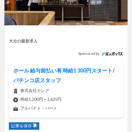
アイススケート
アウトドア
アサイーボウル
アフリカンサファリ
アミュプラザおおいた
アレンジレシピ
アートプラザ
イタリア料理
イベント
イルミネーション
インド料理
ウクライナ
オープン
カフェ
キャンプ
大分の最新求人
グルメ
コストコ
コスモス
コンビニ
Sponsored by
コース料理
コーヒー
サイゼリヤ
サウナ
ジェラート
ジゴロック
ジゴロック2025
ホール 給与前払い有 時給1 300円スタート/
ジャマイカ料理
ジャークチキン
スイーツ
パチンコ店スタッフ
スタバ
セレクトショップ
ソフトクリーム
株式会社カレア
チキンカレー
テイクアウト
テレビ
時給1,200円～1,625円
トキハ本店
ハロウィン
ハンバーガー
アルバイト・パート
ハンバーグ
ハーモニーランド
パスタ
パフェ
パン
パーク
パークプレイス大分
記事を保存
ビアガーデン
ビール
ピザ
フェス