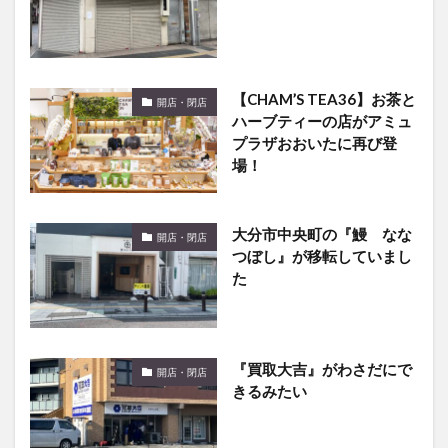
【CHAM’S TEA36】お茶と
開店・閉店
ハーブティーの店がアミュ
プラザおおいたに再び登
場！
大分市中央町の『鰻 なな
開店・閉店
つぼし』が移転していまし
た
『買取大吉』がわさだにで
開店・閉店
きるみたい