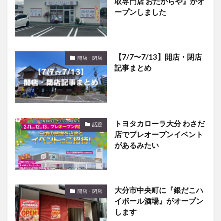
取専門店 おたからや』がオ
ープンしました
【7/7〜7/13】開店・閉店
開店・閉店
記事まとめ
トヨタカローラ大分 わさだ
話題
店でプレオープンイベント
があるみたい
大分市中央町に『銀だこハ
開店・閉店
イボール酒場』がオープン
します