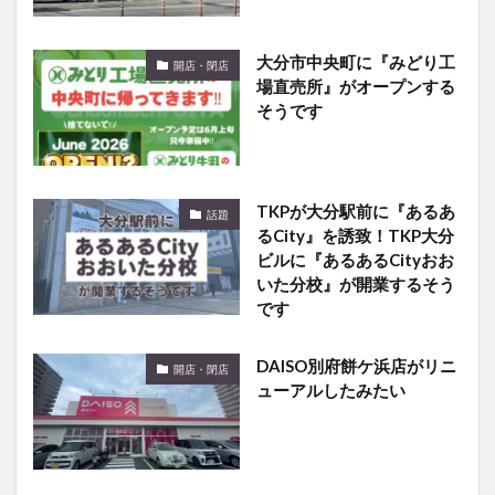
大分市中央町に『みどり工
開店・閉店
場直売所』がオープンする
そうです
TKPが大分駅前に『あるあ
話題
るCity』を誘致！TKP大分
ビルに『あるあるCityおお
いた分校』が開業するそう
です
DAISO別府餅ケ浜店がリニ
開店・閉店
ューアルしたみたい