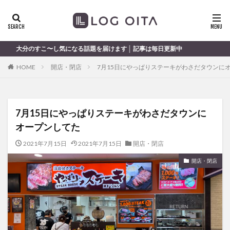
ランチ
開店
ディナー
花火
カテゴリー
気になる話題を届けます │ 記事は毎日更新中
HOME
開店・閉店
7月15日にやっぱりステーキがわさだタウンに
タグ
chocozap
DE
GW
haiashin
haishi
7月15日にやっぱりステーキがわさだタウンに
haishin
haisin
haisnin
hasihin
hasishin
オープンしてた
hishin
hqaishin
JR
kaiten
line
OPA
Paypay
PR
TOKIPO
TOYOTA
2021年7月15日
2021年7月15日
開店・閉店
あじさい
いちご
うみたまご
おでかけ
開店・閉店
お土産
お弁当
かき氷
からあげ
くじゅう連山
ねとらぼ
ひまわり
ふるさと納税
まつり
まとめ
みかん
むし湯
わさだタウン
わったん