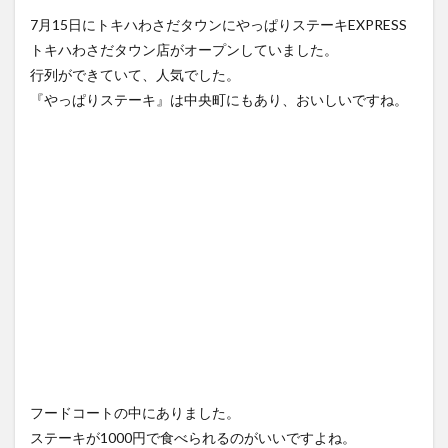
フルーツ
プレミアム商品券
プロレス
7月15日にトキハわさだタウンにやっぱりステーキEXPRESS
ヘルシー
ペスカトーレ
ペット
トキハわさだタウン店がオープンしていました。
ホーバークラフト
ミヤマキリシマ
ラクテンチ
行列ができていて、人気でした。
『やっぱりステーキ』は中央町にもあり、おいしいですね。
ラバーダック
ランチ
ラーメン
リニューアル
リンクスクエア
レトロ
レンタサイクル
中央町
中津市
中華料理
九重町
休業
佐伯市
佐伯市ランチ
佐賀関
体験レポ
保護猫
催事
公園
冬
初詣
別府
別府市
別府観光
古国府
古墳
古物
古着
台湾料理
和定食
和菓子
和食
国東市
地獄めぐり
城島高原パーク
壁画
夏祭り
外貨両替機
大分みなと祭り
大分グルメ
大分スイーツ
大分ランチ
大分三好ヴァイセアドラー
大分市
大分市美術館
フードコートの中にありました。
大分県
大分県立美術館
大分空港
大分駅
ステーキが1000円で食べられるのがいいですよね。