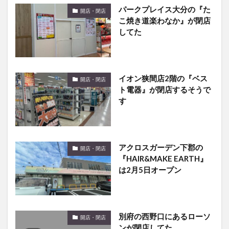
パークプレイス大分の『た
開店・閉店
こ焼き道楽わなか』が閉店
してた
イオン狭間店2階の『ベス
開店・閉店
ト電器』が閉店するそうで
す
アクロスガーデン下郡の
開店・閉店
『HAIR&MAKE EARTH』
は2月5日オープン
別府の西野口にあるローソ
開店・閉店
ンが閉店してた