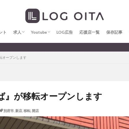
求人
LOG OITA求人のメリット
Youtube
LOG OITA YouTubeチャンネル
hin
hqaishin
JR
kaiten
line
OPA
Paypay
PR
じさい
いちご
うみたまご
おでかけ
お土産
お弁当
じゅう連山
ねとらぼ
ひまわり
ふるさと納税
まつり
ま
ント
だタウン
求人
わったん
Youtube
アイススケート
LOG広告
応援店一覧
アウトドア
保存記事
アサイーボウ
リ
アミュプラザおおいた
アレンジレシピ
アートプラザ
イタ
求人
LOG OITA求人のメリット
Youtube
LOG OITA YouTubeチャンネル
大分のすこ〜し気になる話題を
ルミネーション
インド料理
ウクライナ
オープン
カフェ
転オープンします
トコ
コスモス
コンビニ
コース料理
コーヒー
サイゼリ
ジゴロック
ジゴロック2025
ジャマイカ料理
ジャークチキン
クトショップ
ソフトクリーム
チキンカレー
テイクアウト
テ
ハロウィン
ハンバーガー
ハンバーグ
ハーモニーランド
パス
パークプレイス大分
ビアガーデン
ビール
ピザ
フェス
ば』が移転オープンします
プロレス
ヘルシー
ペスカトーレ
ペット
ホーバークラ
ラクテンチ
ラバーダック
ランチ
ラーメン
リニューアル
別府市
,
新店
,
移転
,
開店
レトロ
レンタサイクル
中央町
中津市
中華料理
九
市ランチ
佐賀関
体験レポ
保護猫
催事
公園
冬