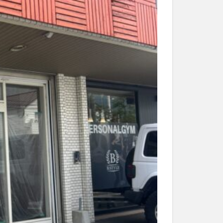
和菓子
和食
なと祭り
大分市美術館
大谷翔平選手
市民公園能楽堂
日田市
昆虫食
水
湯布院
子園
石仏
市ディナー
紅葉
し
蕎麦
虹
野市
豊後高田市
開店閉店
山
鰻