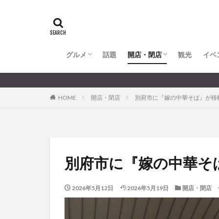
全てのグルメ
大分市ランチ
大分市ディナー
大分カフェ
大分スイーツ
別府市ランチ
別府カフェ
別府ディナー
竹田ランチ
日出町ランチ
開店・閉店
大分の開店・閉店まとめ
hasishin
his
TOYOTA
あ
からあげ
く
グルメ
話題
開店・閉店
むし湯
観光
イベ
わさ
アフリカンサファ
全てのグルメ
大分市ランチ
大分市ディナー
大分カフェ
大分スイーツ
別府市ランチ
別府カフェ
別府ディナー
竹田ランチ
日出町ランチ
開店・閉店
大分の開店・閉店まとめ
イベント
イ
HOME
開店・閉店
別府市に『嫁の中華そば』が移
グルメ
コス
ジェラート
スタバ
セレ
トキハ本店
パン
パーク
別府市に『嫁の中華そ
プレミアム商品券
ミヤマキリシマ
2026年5月12日
2026年5月19日
開店・閉店
リンクスクエア
佐伯市
佐伯