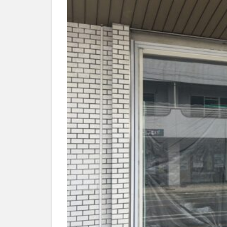
別府市
別府
国東市
地獄
大分グルメ
大分県
大分
姫島村
子ど
庄内町カフェ
明豊
書店
滝
漢方
磨崖仏
祝祭
絵本
自動販
衆議院選挙
買い物
車
開店閉店まとめ