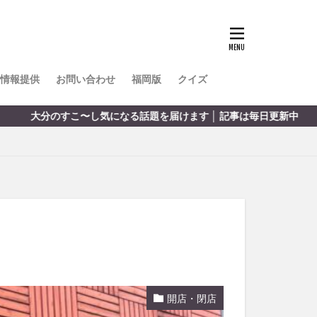
TOKIPO
かき氷
とめ
みかん
ル
情報提供
お問い合わせ
福岡版
クイズ
リア料理
届けます │ 記事は毎日更新中
キャンプ
ヤ
サウナ
スイーツ
レビ
タ
パフェ
フルーツ
フト
重町
休業
開店・閉店
初詣
別府