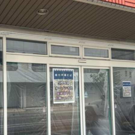
観光
古国府
古墳
古物
古着
台湾料理
和定食
めぐり
城島高原パーク
壁画
夏祭り
外貨両替機
大分み
大分スイーツ
大分ランチ
大分三好ヴァイセアドラー
大分市
県立美術館
大分空港
大分駅
大分駅近く
大神ファーム
も教室
子ども服
子育て
宇佐市
居酒屋
屋台
平和
府内
投票
挾間町
新幹線
新店
日出
日出町
期間限定
本
杵築市
津久見市
海開き
温泉
湧
炭火焼き
焼き菓子
犬
玖珠郡
由布市
由布院
甲
の広場
神社
祭り
秋
移転
竹田
竹田市
竹田
売機
自転車
臼杵市
舞台
芋
花
花火
茶碗蒸
複合公共施設
観光
観光スポット
話題
豊後大野
豊後大
農業文化公園
道の駅
鉄道ジオラマ
閉店
閉院
開店
開院
韓国
韓国料理
音楽
飛行機
飲み物
高崎
検索