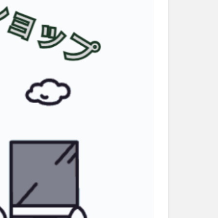
和菓子
和食
なと祭り
大分市美術館
大谷翔平選手
市民公園能楽堂
日田市
昆虫食
水
湯布院
子園
石仏
市ディナー
紅葉
し
蕎麦
虹
野市
豊後高田市
開店閉店
山
鰻