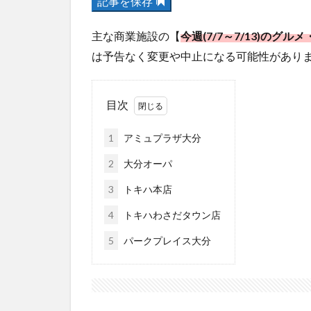
記事を保存
主な商業施設の【
今週(7/7～7/13)のグ
は予告なく変更や中止になる可能性があり
目次
1
アミュプラザ大分
2
大分オーパ
3
トキハ本店
4
トキハわさだタウン店
5
パークプレイス大分