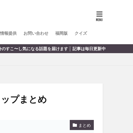
TOKIPO
かき氷
とめ
みかん
ル
情報提供
お問い合わせ
福岡版
クイズ
リア料理
る話題を届けます │ 記事は毎日更新中
キャンプ
ヤ
サウナ
スイーツ
レビ
タ
パフェ
フルーツ
ョップまとめ
フト
重町
休業
まとめ
初詣
別府