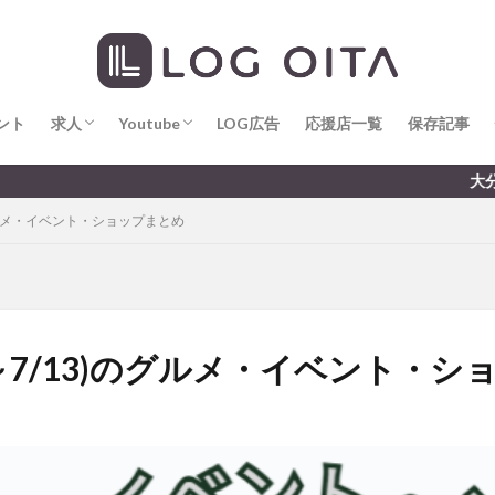
求人
LOG OITA求人のメリット
Youtube
LOG OITA YouTubeチャンネル
hin
hqaishin
JR
kaiten
line
OPA
Paypay
PR
じさい
いちご
うみたまご
おでかけ
お土産
お弁当
じゅう連山
ねとらぼ
ひまわり
ふるさと納税
まつり
ま
ント
だタウン
求人
わったん
Youtube
アイススケート
LOG広告
応援店一覧
アウトドア
保存記事
アサイーボウ
リ
アミュプラザおおいた
アレンジレシピ
アートプラザ
イタ
求人
LOG OITA求人のメリット
Youtube
LOG OITA YouTubeチャンネル
大分のすこ〜し気にな
ルミネーション
インド料理
ウクライナ
オープン
カフェ
のグルメ・イベント・ショップまとめ
トコ
コスモス
コンビニ
コース料理
コーヒー
サイゼリ
ジゴロック
ジゴロック2025
ジャマイカ料理
ジャークチキン
クトショップ
ソフトクリーム
チキンカレー
テイクアウト
テ
ハロウィン
ハンバーガー
ハンバーグ
ハーモニーランド
パス
パークプレイス大分
ビアガーデン
ビール
ピザ
フェス
7～7/13)のグルメ・イベント・シ
プロレス
ヘルシー
ペスカトーレ
ペット
ホーバークラ
ラクテンチ
ラバーダック
ランチ
ラーメン
リニューアル
レトロ
レンタサイクル
中央町
中津市
中華料理
九
市ランチ
佐賀関
体験レポ
保護猫
催事
公園
冬