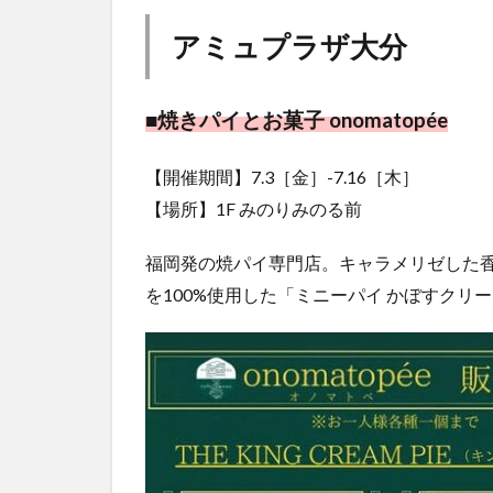
アミュプラザ大分
■焼きパイとお菓子 onomatopée
【開催期間】7.3［金］-7.16［木］
【場所】1F みのりみのる前
福岡発の焼パイ専門店。キャラメリゼした
を100%使用した「ミニーパイ かぼすクリ