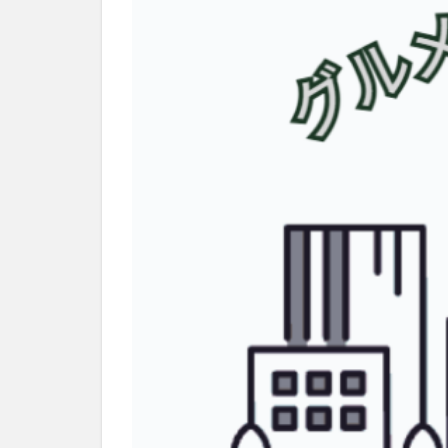
別府市
別府
国東市
地獄
大分グルメ
大分県
大分
姫島村
子ど
庄内町カフェ
明豊
書店
滝
漢方
磨崖仏
祝祭
絵本
自動販
衆議院選挙
買い物
車
開店閉店まとめ