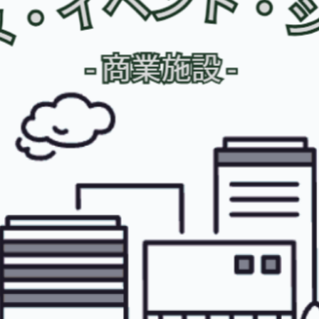
観光
古国府
古墳
古物
古着
台湾料理
和定食
めぐり
城島高原パーク
壁画
夏祭り
外貨両替機
大分み
大分スイーツ
大分ランチ
大分三好ヴァイセアドラー
大分市
県立美術館
大分空港
大分駅
大分駅近く
大神ファーム
も教室
子ども服
子育て
宇佐市
居酒屋
屋台
平和
府内
投票
挾間町
新幹線
新店
日出
日出町
期間限定
本
杵築市
津久見市
海開き
温泉
湧
炭火焼き
焼き菓子
犬
玖珠郡
由布市
由布院
甲
の広場
神社
祭り
秋
移転
竹田
竹田市
竹田
売機
自転車
臼杵市
舞台
芋
花
花火
茶碗蒸
複合公共施設
観光
観光スポット
話題
豊後大野
豊後大
農業文化公園
道の駅
鉄道ジオラマ
閉店
閉院
開店
開院
韓国
韓国料理
音楽
飛行機
飲み物
高崎
検索