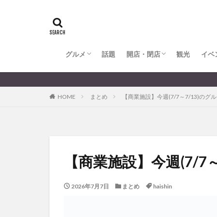
全てのグルメ
大分市ランチ
大分市ディナー
大分カフェ
大分スイーツ
別府市ランチ
別府カフェ
別府ディナー
竹田ランチ
日出町ランチ
開店・閉店
大分の開店・閉店まとめ
hasishin
his
TOYOTA
あ
からあげ
く
グルメ
話題
開店・閉店
むし湯
観光
イベ
わさ
アフリカンサファ
全てのグルメ
大分市ランチ
大分市ディナー
大分カフェ
大分スイーツ
別府市ランチ
別府カフェ
別府ディナー
竹田ランチ
日出町ランチ
開店・閉店
大分の開店・閉店まとめ
イベント
イ
HOME
まとめ
【商業施設】今週(7/7～7/13)
グルメ
コス
ジェラート
スタバ
セレ
トキハ本店
パン
パーク
【商業施設】今週(7/
プレミアム商品券
ミヤマキリシマ
2026年7月7日
まとめ
haishin
リンクスクエア
佐伯市
佐伯