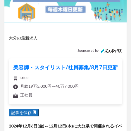
アイススケート
アウトドア
アサイーボウル
アフリカンサファリ
アミュプラザおおいた
アレンジレシピ
アートプラザ
イタリア料理
イベント
イルミネーション
インド料理
大分の最新求人
ウクライナ
オープン
カフェ
キャンプ
グルメ
コストコ
コスモス
コンビニ
Sponsored by
コース料理
コーヒー
サイゼリヤ
サウナ
ジェラート
ジゴロック
ジゴロック2025
美容師・スタイリスト/社員募集/8月7日更新
ジャマイカ料理
ジャークチキン
スイーツ
trico
スタバ
セレクトショップ
ソフトクリーム
月給19万5,000円～40万7,000円
チキンカレー
テイクアウト
テレビ
正社員
トキハ本店
ハロウィン
ハンバーガー
ハンバーグ
ハーモニーランド
パスタ
パフェ
記事を保存
パン
パーク
パークプレイス大分
2024年12月6日(金)～12月12日(木)に大分県で開催されるイベ
ビアガーデン
ビール
ピザ
フェス