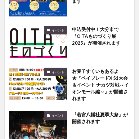
ます
申込受付中！大分市で
イベント
『OITAものづくり展
2025』が開催されます
お菓子すくいもあるよ
イベント
★『ベイブレードX S1大会
＆イベント ナカツ対戦～イ
オンモール編～』が開催さ
れます
『若宮八幡社夏季大祭』が
イベント
開催されます