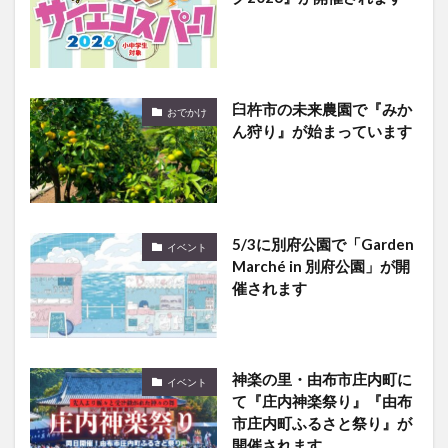
臼杵市の未来農園で『みか
おでかけ
ん狩り』が始まっています
5/3に別府公園で「Garden
イベント
Marché in 別府公園」が開
催されます
神楽の里・由布市庄内町に
イベント
て『庄内神楽祭り』『由布
市庄内町ふるさと祭り』が
開催されます