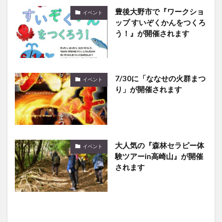
豊後大野市で『ワークショ
イベント
ップ すいぞくかんをつくろ
う！』が開催されます
7/30に「ななせの火群まつ
イベント
り」が開催されます
大人気の『森林セラピー体
イベント
験ツアーin高崎山』が開催
されます