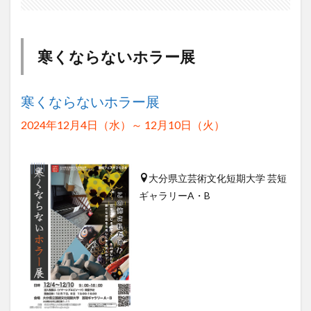
大分駅近く
大神ファーム
大谷翔平選手
姫島村
子ども教室
子ども服
子育て
宇佐市
居酒屋
屋台
平和市民公園能楽堂
寒くならないホラー展
庄内町カフェ
府内
投票
挾間町
新幹線
新店
日出
日出町
日田市
昆虫食
寒くならないホラー展
明豊
書店
期間限定
本
杵築市
2024年12月4日（水）～ 12月10日（火）
津久見市
海開き
温泉
湧水
湯布院
滝
漢方
炭火焼き
焼き菓子
犬
玖珠郡
由布市
由布院
甲子園
石仏
大分県立芸術文化短期大学 芸短
ギャラリーA・B
磨崖仏
祝祭の広場
神社
祭り
秋
移転
竹田
竹田市
竹田市ディナー
紅葉
絵本
自動販売機
自転車
臼杵市
舞台
芋
花
花火
茶碗蒸し
蕎麦
虹
衆議院選挙
複合公共施設
観光
観光スポット
話題
豊後大野
豊後大野市
豊後高田市