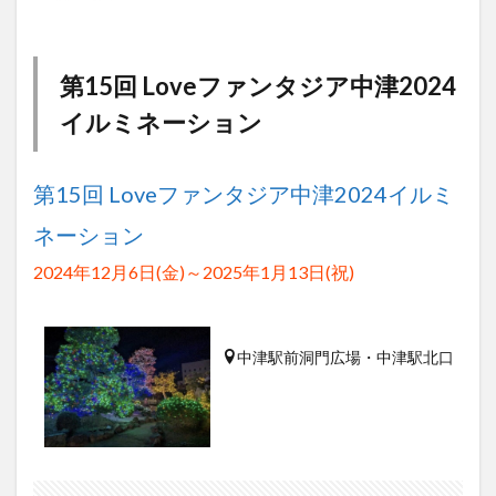
買い物
車
農業文化公園
道の駅
鉄道ジオラマ
閉店
閉院
開店
開店閉店
第15回 Loveファンタジア中津2024
開店閉店まとめ
開院
韓国
韓国料理
イルミネーション
音楽
飛行機
飲み物
高崎山
鰻
検索
第15回 Loveファンタジア中津2024イルミ
ネーション
2024年12月6日(金)～2025年1月13日(祝)
中津駅前洞門広場・中津駅北口