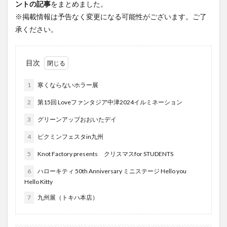
ントの記事
をまとめました。
フルーツ
プレミアム商品券
プロレス
※掲載情報は予告なく変更になる可能性がございます。ご了
ヘルシー
ペスカトーレ
ペット
承ください。
ホーバークラフト
ミヤマキリシマ
ラクテンチ
ラバーダック
ランチ
ラーメン
リニューアル
目次
リンクスクエア
レトロ
レンタサイクル
中央町
中津市
中華料理
九重町
休業
1
寒くならないホラー展
佐伯市
佐伯市ランチ
佐賀関
体験レポ
2
第15回 Loveファンタジア中津2024イルミネーション
保護猫
催事
公園
冬
初詣
別府
3
グリーンアップおおいたデイ
別府市
別府観光
古国府
古墳
古物
4
ピクミンフェスタin九州
古着
台湾料理
和定食
和菓子
和食
5
Knot Factory presents クリスマスfor STUDENTS
国東市
地獄めぐり
城島高原パーク
壁画
6
ハローキティ 50th Anniversary ミニステージ Hello you
夏祭り
外貨両替機
大分みなと祭り
Hello Kitty
大分グルメ
大分スイーツ
大分ランチ
7
九州展（トキハ本店）
大分三好ヴァイセアドラー
大分市
大分市美術館
大分県
大分県立美術館
大分空港
大分駅