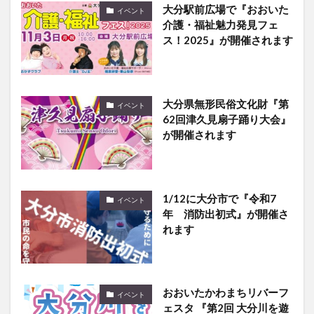
大分駅前広場で『おおいた
イベント
介護・福祉魅力発見フェ
ス！2025』が開催されます
大分県無形民俗文化財『第
イベント
62回津久見扇子踊り大会』
が開催されます
1/12に大分市で『令和7
イベント
年 消防出初式』が開催さ
れます
おおいたかわまちリバーフ
イベント
ェスタ 『第2回 大分川を遊