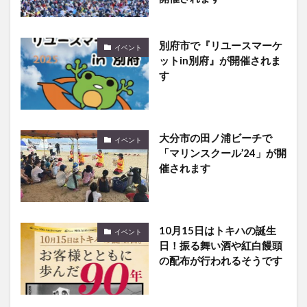
別府市で『リユースマーケ
イベント
ットin別府』が開催されま
す
大分市の田ノ浦ビーチで
イベント
「マリンスクール’24」が開
催されます
10月15日はトキハの誕生
イベント
日！振る舞い酒や紅白饅頭
の配布が行われるそうです