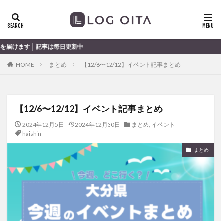
ランチ
開店
ディナー
花火
カテゴリー
事は毎日更新中
HOME
まとめ
【12/6〜12/12】イベント記事まとめ
タグ
chocozap
DE
GW
haiashin
haishi
【12/6〜12/12】イベント記事まとめ
haishin
haisin
haisnin
hasihin
hasishin
hishin
hqaishin
JR
kaiten
line
2024年12月5日
2024年12月30日
まとめ
,
イベント
haishin
OPA
Paypay
PR
TOKIPO
TOYOTA
まとめ
あじさい
いちご
うみたまご
おでかけ
お土産
お弁当
かき氷
からあげ
くじゅう連山
ねとらぼ
ひまわり
ふるさと納税
まつり
まとめ
みかん
むし湯
わさだタウン
わったん