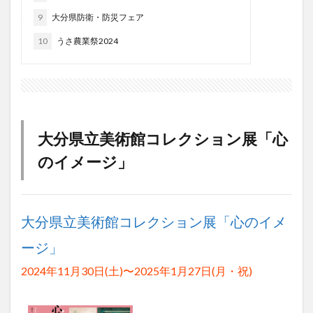
大分駅近く
大神ファーム
大谷翔平選手
9
大分県防衛・防災フェア
姫島村
子ども教室
子ども服
子育て
10
うさ農業祭2024
宇佐市
居酒屋
屋台
平和市民公園能楽堂
庄内町カフェ
府内
投票
挾間町
新幹線
新店
日出
日出町
日田市
昆虫食
明豊
書店
期間限定
本
杵築市
大分県立美術館コレクション展「心
津久見市
海開き
温泉
湧水
湯布院
滝
漢方
炭火焼き
焼き菓子
犬
のイメージ」
玖珠郡
由布市
由布院
甲子園
石仏
磨崖仏
祝祭の広場
神社
祭り
秋
大分県立美術館コレクション展「心のイメ
移転
竹田
竹田市
竹田市ディナー
紅葉
絵本
自動販売機
自転車
臼杵市
舞台
ージ」
芋
花
花火
茶碗蒸し
蕎麦
虹
2024年11月30日(土)〜2025年1月27日(月・祝)
衆議院選挙
複合公共施設
観光
観光スポット
話題
豊後大野
豊後大野市
豊後高田市