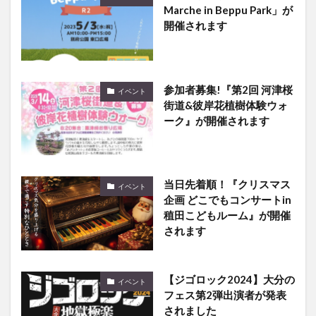
Marche in Beppu Park」が
開催されます
参加者募集!『第2回 河津桜
イベント
街道&彼岸花植樹体験ウォ
ーク』が開催されます
当日先着順！『クリスマス
イベント
企画 どこでもコンサートin
稙田こどもルーム』が開催
されます
【ジゴロック2024】大分の
イベント
フェス第2弾出演者が発表
されました