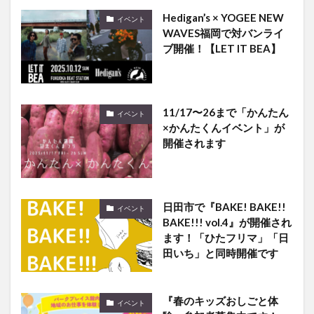
Hedigan’s × YOGEE NEW
イベント
WAVES福岡で対バンライ
ブ開催！【LET IT BEA】
11/17〜26まで「かんたん
イベント
×かんたくんイベント」が
開催されます
日田市で『BAKE! BAKE!!
イベント
BAKE!!! vol.4』が開催され
ます！「ひたフリマ」「日
田いち」と同時開催です
『春のキッズおしごと体
イベント