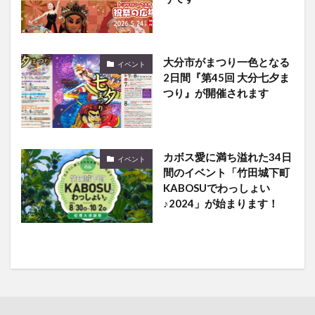
大分市がまつり一色となる
イベント
2日間『第45回 大分七夕ま
つり』が開催されます
カボス愛に満ち溢れた34日
イベント
間のイベント「竹田城下町
KABOSUでわっしょい
♪2024」が始まります！