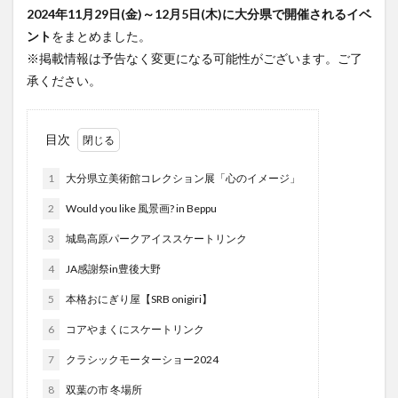
フルーツ
プレミアム商品券
プロレス
2024年11月29日(金)～12月5日(木)に大分県で開催されるイベ
ント
をまとめました。
ヘルシー
ペスカトーレ
ペット
※掲載情報は予告なく変更になる可能性がございます。ご了
ホーバークラフト
ミヤマキリシマ
ラクテンチ
承ください。
ラバーダック
ランチ
ラーメン
リニューアル
リンクスクエア
レトロ
レンタサイクル
目次
中央町
中津市
中華料理
九重町
休業
佐伯市
佐伯市ランチ
佐賀関
体験レポ
1
大分県立美術館コレクション展「心のイメージ」
保護猫
催事
公園
冬
初詣
別府
2
Would you like 風景画? in Beppu
別府市
別府観光
古国府
古墳
古物
3
城島高原パークアイススケートリンク
古着
台湾料理
和定食
和菓子
和食
4
JA感謝祭in豊後大野
国東市
地獄めぐり
城島高原パーク
壁画
5
本格おにぎり屋【SRB onigiri】
夏祭り
外貨両替機
大分みなと祭り
6
コアやまくにスケートリンク
大分グルメ
大分スイーツ
大分ランチ
大分三好ヴァイセアドラー
大分市
大分市美術館
7
クラシックモーターショー2024
大分県
大分県立美術館
大分空港
大分駅
8
双葉の市 冬場所