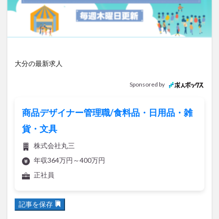
アイススケート
アウトドア
アサイーボウル
アフリカンサファリ
アミュプラザおおいた
アレンジレシピ
アートプラザ
イタリア料理
イベント
イルミネーション
インド料理
大分の最新求人
ウクライナ
オープン
カフェ
キャンプ
グルメ
コストコ
コスモス
コンビニ
Sponsored by
コース料理
コーヒー
サイゼリヤ
サウナ
ジェラート
ジゴロック
ジゴロック2025
商品デザイナー管理職/食料品・日用品・雑
ジャマイカ料理
ジャークチキン
スイーツ
貨・文具
スタバ
セレクトショップ
ソフトクリーム
株式会社丸三
チキンカレー
テイクアウト
テレビ
年収364万円～400万円
トキハ本店
ハロウィン
ハンバーガー
正社員
ハンバーグ
ハーモニーランド
パスタ
パフェ
パン
パーク
パークプレイス大分
記事を保存
ビアガーデン
ビール
ピザ
フェス