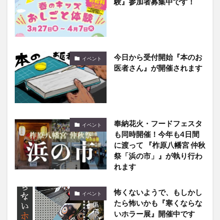
験』参加者募集中です！
今日から受付開始『本のお
イベント
医者さん』が開催されます
奉納花火・フードフェスタ
イベント
も同時開催！今年も4日間
に渡って 『柞原八幡宮 仲秋
祭「浜の市」』が執り行わ
れます
怖くないようで、もしかし
イベント
たら怖いかも『寒くならな
いホラー展』開催中です