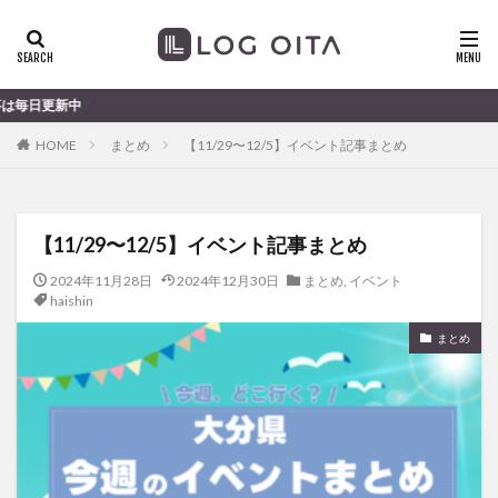
ランチ
開店
ディナー
花火
カテゴリー
大分
HOME
まとめ
【11/29〜12/5】イベント記事まとめ
タグ
chocozap
DE
GW
haiashin
haishi
【11/29〜12/5】イベント記事まとめ
haishin
haisin
haisnin
hasihin
hasishin
hishin
hqaishin
JR
kaiten
line
2024年11月28日
2024年12月30日
まとめ
,
イベント
haishin
OPA
Paypay
PR
TOKIPO
TOYOTA
まとめ
あじさい
いちご
うみたまご
おでかけ
お土産
お弁当
かき氷
からあげ
くじゅう連山
ねとらぼ
ひまわり
ふるさと納税
まつり
まとめ
みかん
むし湯
わさだタウン
わったん