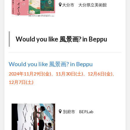
大分市 大分県立美術館
買い物
車
農業文化公園
道の駅
鉄道ジオラマ
閉店
閉院
開店
開店閉店
開店閉店まとめ
開院
韓国
韓国料理
音楽
飛行機
飲み物
高崎山
鰻
Would you like 風景画? in Beppu
検索
Would you like 風景画? in Beppu
2024年11月29日(金)、11月30日(土)、12月6日(金)、
12月7日(土)
別府市 BEP.Lab