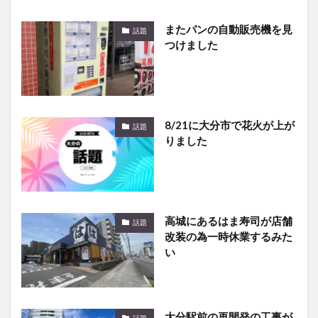
またパンの自動販売機を見
話題
つけました
8/21に大分市で花火が上が
話題
りました
高城にあるはま寿司が店舗
話題
改装の為一時休業するみた
い
大分駅前の再開発の工事が