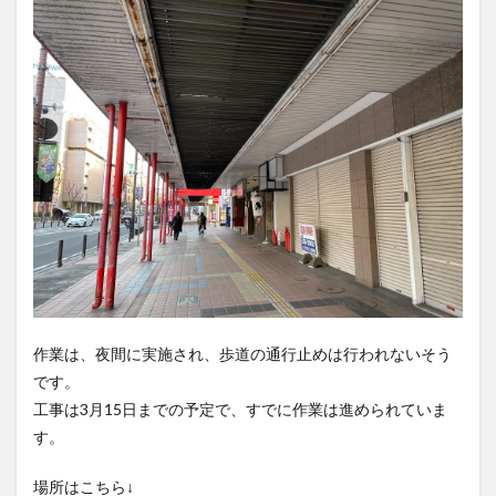
買い物
車
農業文化公園
道の駅
鉄道ジオラマ
閉店
閉院
開店
開店閉店
開店閉店まとめ
開院
韓国
韓国料理
音楽
飛行機
飲み物
高崎山
鰻
検索
作業は、夜間に実施され、歩道の通行止めは行われないそう
です。
工事は3月15日までの予定で、すでに作業は進められていま
す。
場所はこちら↓