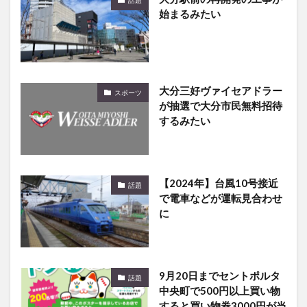
話題
始まるみたい
大分三好ヴァイセアドラー
スポーツ
が抽選で大分市民無料招待
するみたい
【2024年】台風10号接近
話題
で電車などが運転見合わせ
に
9月20日までセントポルタ
話題
中央町で500円以上買い物
すると買い物券3000円が当