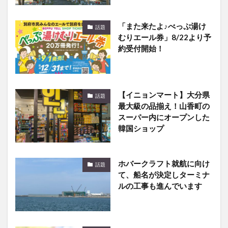
「また来たよ♪べっぷ湯け
話題
むりエール券」8/22より予
約受付開始！
【イニョンマート】大分県
話題
最大級の品揃え！山香町の
スーパー内にオープンした
韓国ショップ
ホバークラフト就航に向け
話題
て、船名が決定しターミナ
ルの工事も進んでいます