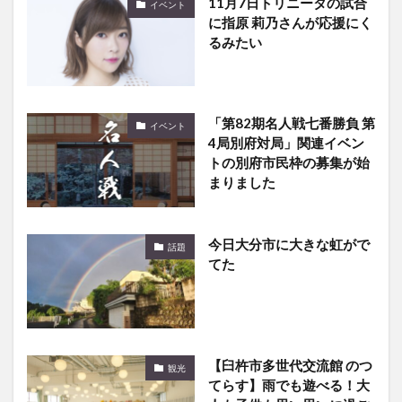
11月7日トリニータの試合
イベント
に指原 莉乃さんが応援にく
るみたい
「第82期名人戦七番勝負 第
イベント
4局別府対局」関連イベン
トの別府市民枠の募集が始
まりました
今日大分市に大きな虹がで
話題
てた
【臼杵市多世代交流館 のつ
観光
てらす】雨でも遊べる！大