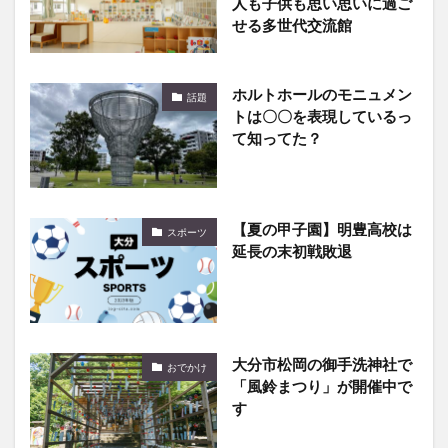
人も子供も思い思いに過ご
せる多世代交流館
ホルトホールのモニュメン
話題
トは〇〇を表現しているっ
て知ってた？
【夏の甲子園】明豊高校は
スポーツ
延長の末初戦敗退
大分市松岡の御手洗神社で
おでかけ
「風鈴まつり」が開催中で
す