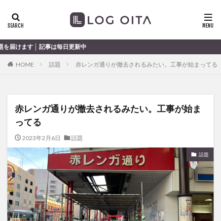
ランチ
開店
ディナー
花火
カテゴリー
は毎日更新中
HOME
話題
赤レンガ通りが撤去されるみたい。工事が始まってる
タグ
chocozap
DE
GW
haiashin
haishi
赤レンガ通りが撤去されるみたい。工事が始ま
haishin
haisin
haisnin
hasihin
hasishin
ってる
hishin
hqaishin
JR
kaiten
line
OPA
Paypay
PR
TOKIPO
TOYOTA
2023年2月6日
話題
あじさい
いちご
うみたまご
おでかけ
話題
お土産
お弁当
かき氷
からあげ
くじゅう連山
ねとらぼ
ひまわり
ふるさと納税
まつり
まとめ
みかん
むし湯
わさだタウン
わったん