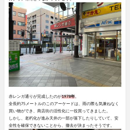
大分駅近く
大神ファーム
大谷翔平選手
姫島村
子ども教室
子ども服
子育て
宇佐市
居酒屋
屋台
平和市民公園能楽堂
庄内町カフェ
府内
投票
挾間町
新幹線
新店
日出
日出町
日田市
昆虫食
明豊
書店
期間限定
本
杵築市
津久見市
海開き
温泉
湧水
湯布院
滝
漢方
炭火焼き
焼き菓子
犬
玖珠郡
由布市
由布院
甲子園
石仏
磨崖仏
祝祭の広場
神社
祭り
秋
移転
竹田
竹田市
竹田市ディナー
紅葉
赤レンガ通りが完成したのが
1978年
。
絵本
自動販売機
自転車
臼杵市
舞台
全長約75メートルのこのアーケードは、雨の際も気兼ねなく
芋
花
花火
茶碗蒸し
蕎麦
虹
買い物ができ、商店街の活性化に一役買ってきました。
衆議院選挙
複合公共施設
観光
観光スポット
しかし、老朽化が進み天井の一部が落下したりしていて、安
全性を確保できないことから、撤去が決まったそうです。
話題
豊後大野
豊後大野市
豊後高田市