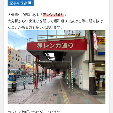
記事を保存
フルーツ
プレミアム商品券
プロレス
ヘルシー
ペスカトーレ
ペット
大分市中心部にある「
赤レンガ通り
」
ホーバークラフト
ミヤマキリシマ
ラクテンチ
大分駅から中央通りを通って昭和通りに抜ける際に通り抜け
ラバーダック
ランチ
ラーメン
リニューアル
たことがある方も多いと思います。
リンクスクエア
レトロ
レンタサイクル
中央町
中津市
中華料理
九重町
休業
佐伯市
佐伯市ランチ
佐賀関
体験レポ
保護猫
催事
公園
冬
初詣
別府
別府市
別府観光
古国府
古墳
古物
古着
台湾料理
和定食
和菓子
和食
国東市
地獄めぐり
城島高原パーク
壁画
夏祭り
外貨両替機
大分みなと祭り
大分グルメ
大分スイーツ
大分ランチ
大分三好ヴァイセアドラー
大分市
大分市美術館
大分県
大分県立美術館
大分空港
大分駅
ガレリア竹町とつながっています。