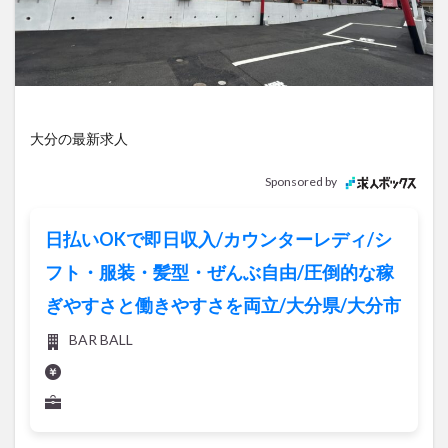
アイススケート
アウトドア
アサイーボウル
アフリカンサファリ
アミュプラザおおいた
アレンジレシピ
アートプラザ
イタリア料理
イベント
イルミネーション
インド料理
ウクライナ
オープン
カフェ
キャンプ
大分の最新求人
グルメ
コストコ
コスモス
コンビニ
Sponsored by
コース料理
コーヒー
サイゼリヤ
サウナ
ジェラート
ジゴロック
ジゴロック2025
日払いOKで即日収入/カウンターレディ/シ
ジャマイカ料理
ジャークチキン
スイーツ
フト・服装・髪型・ぜんぶ自由/圧倒的な稼
スタバ
セレクトショップ
ソフトクリーム
ぎやすさと働きやすさを両立/大分県/大分市
チキンカレー
テイクアウト
テレビ
BAR BALL
トキハ本店
ハロウィン
ハンバーガー
ハンバーグ
ハーモニーランド
パスタ
パフェ
パン
パーク
パークプレイス大分
ビアガーデン
ビール
ピザ
フェス