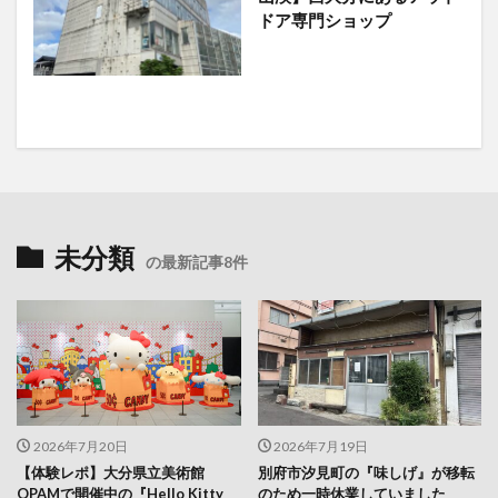
未分類
の最新記事8件
2026年7月20日
2026年7月19日
【体験レポ】大分県立美術館
別府市汐見町の『味しげ』が移転
OPAMで開催中の『Hello Kitty
のため一時休業していました
展- わたしが変わるとキティも変
わる -』に行ってきた