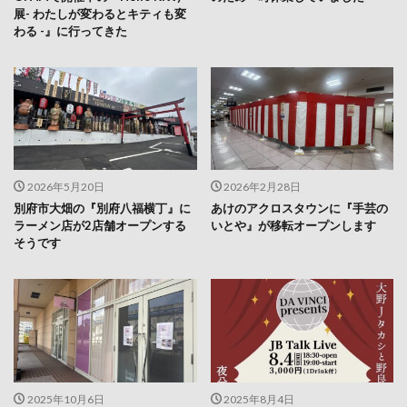
2026年5月20日
2026年2月28日
別府市大畑の『別府八福横丁』に
あけのアクロスタウンに『手芸の
ラーメン店が2店舗オープンする
いとや』が移転オープンします
そうです
2025年10月6日
2025年8月4日
あけのアクロスタウンにまつ毛エ
【本日開催！当日券あり】タレン
クステ・まつ毛パーマ専門店『ア
トの大野タカシさんと大分県住み