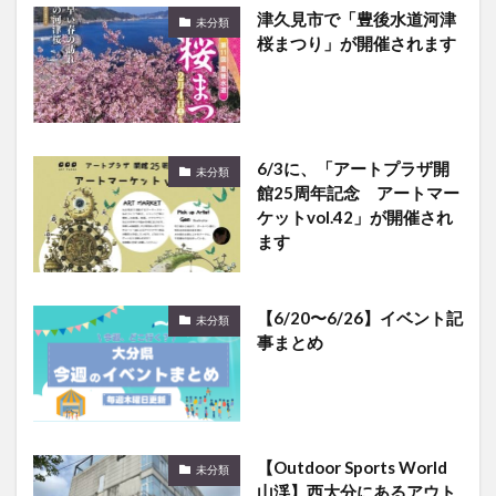
桜まつり」が開催されます
6/3に、「アートプラザ開
未分類
館25周年記念 アートマー
ケットvol.42」が開催され
ます
【6/20〜6/26】イベント記
未分類
事まとめ
【Outdoor Sports World
未分類
山渓】西大分にあるアウト
ドア専門ショップ