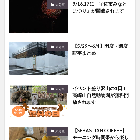
【5/29〜6/4】開店・閉店
未分類
記事まとめ
イベント盛り沢山の1日！
未分類
高崎山自然動物園が無料開
放されます
【SEBASTIAN COFFEE】
未分類
モーニング時間帯から楽し
めるカフェ