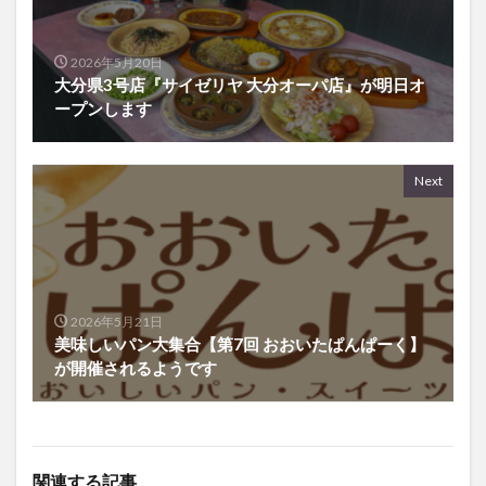
2026年5月20日
大分県3号店『サイゼリヤ 大分オーパ店』が明日オ
ープンします
Next
2026年5月21日
美味しいパン大集合【第7回 おおいたぱんぱーく】
が開催されるようです
関連する記事
【いとううどん】上宗方に
グルメ