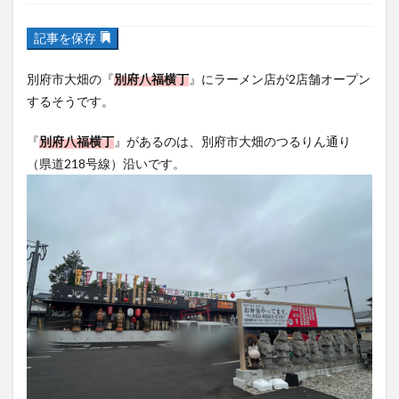
記事を保存
フルーツ
プレミアム商品券
プロレス
ヘルシー
ペスカトーレ
ペット
別府市大畑の『
別府八福横丁
』にラーメン店が2店舗オープン
ホーバークラフト
ミヤマキリシマ
ラクテンチ
するそうです。
ラバーダック
ランチ
ラーメン
リニューアル
『
別府八福横丁
』があるのは、別府市大畑のつるりん通り
リンクスクエア
レトロ
レンタサイクル
（県道218号線）沿いです。
中央町
中津市
中華料理
九重町
休業
佐伯市
佐伯市ランチ
佐賀関
体験レポ
保護猫
催事
公園
冬
初詣
別府
別府市
別府観光
古国府
古墳
古物
古着
台湾料理
和定食
和菓子
和食
国東市
地獄めぐり
城島高原パーク
壁画
夏祭り
外貨両替機
大分みなと祭り
大分グルメ
大分スイーツ
大分ランチ
大分三好ヴァイセアドラー
大分市
大分市美術館
大分県
大分県立美術館
大分空港
大分駅