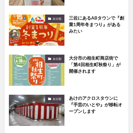
三佐にあるABタウンで『創
未分類
業1周年冬まつり』がある
みたい
大分市の相生町商店街で
未分類
「第4回相生町秋祭り」が
開催されます
あけのアクロスタウンに
未分類
『手芸のいとや』が移転オ
ープンします
津久見市で「豊後水道河津
未分類