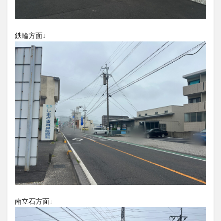
大分駅近く
大神ファーム
大谷翔平選手
鉄輪方面↓
姫島村
子ども教室
子ども服
子育て
宇佐市
居酒屋
屋台
平和市民公園能楽堂
庄内町カフェ
府内
投票
挾間町
新幹線
新店
日出
日出町
日田市
昆虫食
明豊
書店
期間限定
本
杵築市
津久見市
海開き
温泉
湧水
湯布院
滝
漢方
炭火焼き
焼き菓子
犬
玖珠郡
由布市
由布院
甲子園
石仏
磨崖仏
祝祭の広場
神社
祭り
秋
移転
竹田
竹田市
竹田市ディナー
紅葉
絵本
自動販売機
自転車
臼杵市
舞台
芋
花
花火
茶碗蒸し
蕎麦
虹
南立石方面↓
衆議院選挙
複合公共施設
観光
観光スポット
話題
豊後大野
豊後大野市
豊後高田市