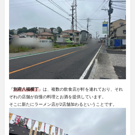
買い物
車
農業文化公園
道の駅
鉄道ジオラマ
閉店
閉院
開店
開店閉店
開店閉店まとめ
開院
韓国
韓国料理
音楽
飛行機
飲み物
高崎山
鰻
検索
『
別府八福横丁
』は、複数の飲食店が軒を連れており、それ
ぞれの店舗が自慢の料理とお酒を提供しています。
そこに新たにラーメン店が2店舗加わるということです。