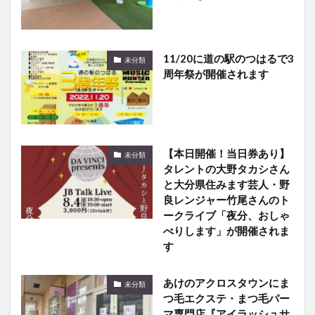
11/20に道の駅のつはるで3
未分類
周年祭が開催されます
【本日開催！当日券あり】
未分類
タレントの大野タカシさん
と大分県住みます芸人・野
良レンジャー竹尾さんのト
ークライブ「夜分、おしゃ
べりします」が開催されま
す
あけのアクロスタウンにま
未分類
つ毛エクステ・まつ毛パー
マ専門店『アイラッシュサ
ロン・ラルメ』がオープン