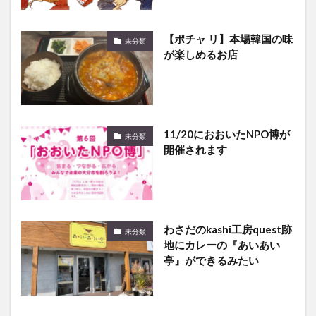
【ポチャ リ】本場韓国の味
未分類
が楽しめるお店
11/20におおいたNPO博が
未分類
開催されます
わさだのkashi工房quest跡
未分類
地にカレーの『あいあい
亭』ができるみたい
9/16,17に「宇佐市みなと
未分類
まつり」が開催されます