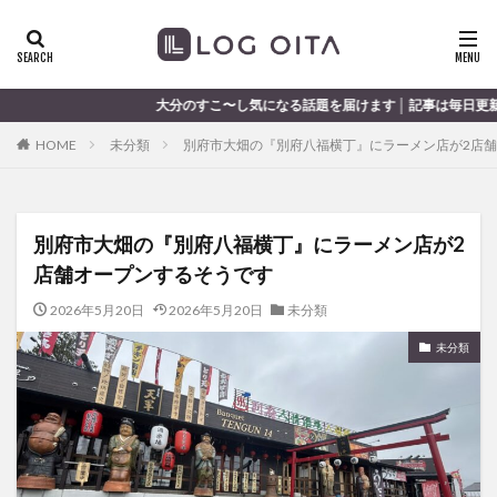
ランチ
開店
ディナー
花火
カテゴリー
大分のすこ〜し気になる話題を届けます │ 記事は毎日更新中
HOME
未分類
別府市大畑の『別府八福横丁』にラーメン店が2店
タグ
chocozap
DE
GW
haiashin
haishi
別府市大畑の『別府八福横丁』にラーメン店が2
haishin
haisin
haisnin
hasihin
hasishin
店舗オープンするそうです
hishin
hqaishin
JR
kaiten
line
OPA
Paypay
PR
TOKIPO
TOYOTA
2026年5月20日
2026年5月20日
未分類
あじさい
いちご
うみたまご
おでかけ
未分類
お土産
お弁当
かき氷
からあげ
くじゅう連山
ねとらぼ
ひまわり
ふるさと納税
まつり
まとめ
みかん
むし湯
わさだタウン
わったん