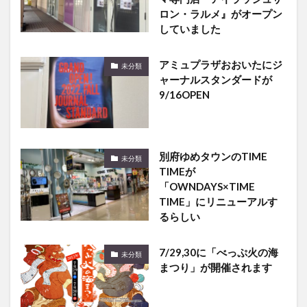
していました
アミュプラザおおいたにジ
未分類
ャーナルスタンダードが
9/16OPEN
別府ゆめタウンのTIME
未分類
TIMEが
「OWNDAYS×TIME
TIME」にリニューアルす
るらしい
7/29,30に「べっぷ火の海
未分類
まつり」が開催されます