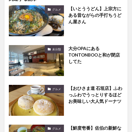
ある昔ながらの手打ちうど
ん屋さん
大分OPAにある
未分類
TONTONBOOと和が閉店
してた
【おひさま道 石垣店】ふわ
グルメ
っふわでうっとりするほど
お美味しい大人気ドーナツ
【鮮度壱番】佐伯の新鮮な
グルメ
お魚を使ったお寿司バイキ
ングが楽しめるお店