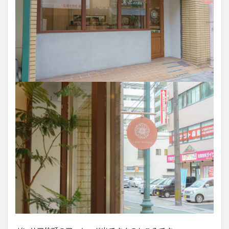
買い物
車
農業文化公園
道の駅
鉄道ジオラマ
閉店
閉院
開店
開店閉店
開店閉店まとめ
開院
韓国
韓国料理
音楽
飛行機
飲み物
高崎山
鰻
検索