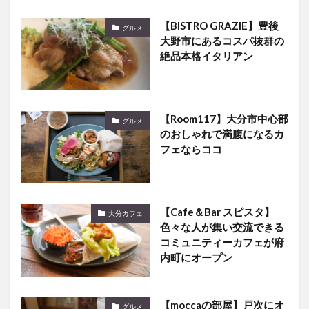
【BISTRO GRAZIE】豊後
グルメ
大野市にあるコスパ抜群の
絶品本格イタリアン
【Room117】大分市中心部
グルメ
のおしゃれで満腹になるカ
フェならココ
【Cafe＆Bar スピスタ】
大分カフェ
色々な人が集い交流できる
コミュニティーカフェが府
内町にオープン
【moccaの部屋】戸次にオ
グルメ