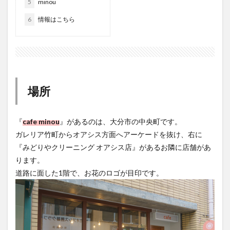
5
minou
大分駅近く
大神ファーム
大谷翔平選手
6
情報はこちら
姫島村
子ども教室
子ども服
子育て
宇佐市
居酒屋
屋台
平和市民公園能楽堂
庄内町カフェ
府内
投票
挾間町
新幹線
新店
日出
日出町
日田市
昆虫食
明豊
書店
期間限定
本
杵築市
場所
津久見市
海開き
温泉
湧水
湯布院
滝
漢方
炭火焼き
焼き菓子
犬
『
cafe minou
』があるのは、大分市の中央町です。
玖珠郡
由布市
由布院
甲子園
石仏
ガレリア竹町からオアシス方面へアーケードを抜け、右に
磨崖仏
祝祭の広場
神社
祭り
秋
『みどりやクリーニング オアシス店』があるお隣に店舗があ
ります。
移転
竹田
竹田市
竹田市ディナー
紅葉
道路に面した1階で、お花のロゴが目印です。
絵本
自動販売機
自転車
臼杵市
舞台
芋
花
花火
茶碗蒸し
蕎麦
虹
衆議院選挙
複合公共施設
観光
観光スポット
話題
豊後大野
豊後大野市
豊後高田市