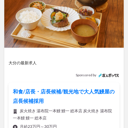
アイススケート
アウトドア
アサイーボウル
アフリカンサファリ
アミュプラザおおいた
アレンジレシピ
アートプラザ
イタリア料理
イベント
イルミネーション
インド料理
ウクライナ
オープン
カフェ
キャンプ
グルメ
コストコ
コスモス
コンビニ
コース料理
コーヒー
サイゼリヤ
サウナ
大分の最新求人
ジェラート
ジゴロック
ジゴロック2025
ジャマイカ料理
ジャークチキン
スイーツ
Sponsored by
スタバ
セレクトショップ
ソフトクリーム
チキンカレー
テイクアウト
テレビ
和食/店長・店長候補/観光地で大人気鰻屋の
トキハ本店
ハロウィン
ハンバーガー
店長候補採用
ハンバーグ
ハーモニーランド
パスタ
パフェ
炭火焼き 湯布院一本鰻 鰻一 総本店 炭火焼き 湯布院
パン
パーク
パークプレイス大分
一本鰻 鰻一 総本店
ビアガーデン
ビール
ピザ
フェス
月給23万円～30万円