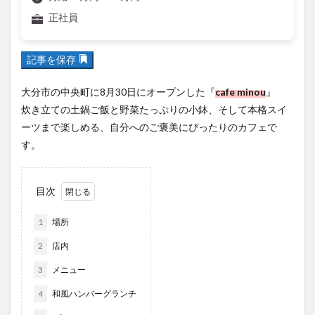
フルーツ
プレミアム商品券
プロレス
正社員
ヘルシー
ペスカトーレ
ペット
ホーバークラフト
ミヤマキリシマ
ラクテンチ
記事を保存
ラバーダック
ランチ
ラーメン
リニューアル
大分市の中央町に8月30日にオープンした『
cafe minou
』
リンクスクエア
レトロ
レンタサイクル
炊き立ての土鍋ご飯と野菜たっぷりの小鉢、そして本格スイ
中央町
中津市
中華料理
九重町
休業
ーツまで楽しめる、自分へのご褒美にぴったりのカフェで
佐伯市
佐伯市ランチ
佐賀関
体験レポ
す。
保護猫
催事
公園
冬
初詣
別府
別府市
別府観光
古国府
古墳
古物
目次
古着
台湾料理
和定食
和菓子
和食
国東市
地獄めぐり
城島高原パーク
壁画
1
場所
夏祭り
外貨両替機
大分みなと祭り
2
店内
大分グルメ
大分スイーツ
大分ランチ
3
メニュー
大分三好ヴァイセアドラー
大分市
大分市美術館
4
和風ハンバーグランチ
大分県
大分県立美術館
大分空港
大分駅