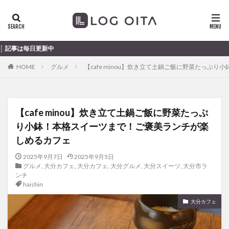
ランチ
開店
ディナー
花火
カテゴリー
大分のすこ〜し気
HOME
グルメ
【cafe minou】炊き立て土鍋ご飯に野菜たっぷ
タグ
chocozap
DE
GW
haiashin
haishi
【cafe minou】炊き立て土鍋ご飯に野菜たっぷ
haishin
haisin
haisnin
hasihin
hasishin
り小鉢！本格スイーツまで！ご褒美ランチが楽
hishin
hqaishin
JR
kaiten
line
しめるカフェ
OPA
Paypay
PR
TOKIPO
TOYOTA
2025年9月7日
2025年9月5日
あじさい
いちご
うみたまご
おでかけ
グルメ
,
大分カフェ
,
大分カフェ
,
大分グルメ
,
大分スイーツ
,
大分市ラ
お土産
お弁当
かき氷
からあげ
ンチ
haishin
くじゅう連山
ねとらぼ
ひまわり
大分カフェ
ふるさと納税
まつり
まとめ
みかん
むし湯
わさだタウン
わったん