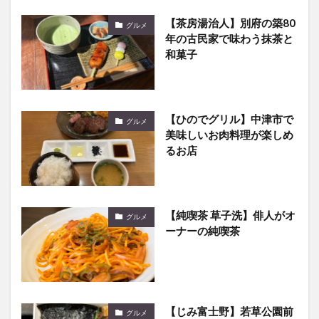
【茶房湯治人】別府の築80
グルメ
年の古民家で味わう抹茶と
和菓子
【ひのでグリル】中津市で
グルメ
美味しいお肉料理が楽しめ
るお店
【純喫茶 草子洗】俳人がオ
グルメ
ーナーの純喫茶
【じみ富士野】若草公園前
グルメ