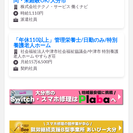
問・未経験OK/大分市
株式会社テクノ・サービス 働くナビ
時給1,110円
派遣社員
「年休110以上」管理栄養士/日勤のみ/特別
養護老人ホーム
社会福祉法人中津市社会福祉協議会/中津市 特別養護
老人ホーム やすらぎ荘
月給15万6,500円
契約社員