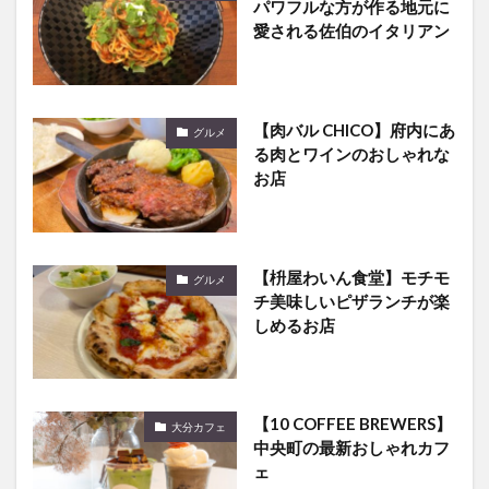
パワフルな方が作る地元に
愛される佐伯のイタリアン
【肉バル CHICO】府内にあ
グルメ
る肉とワインのおしゃれな
お店
【枡屋わいん食堂】モチモ
グルメ
チ美味しいピザランチが楽
しめるお店
【10 COFFEE BREWERS】
大分カフェ
中央町の最新おしゃれカフ
ェ