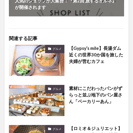
人気のショップが大集合！『第2回 旅するオルネ』
が開催されます
関連する記事
【Gypsy’s mile】長湯ダム
グルメ
近くの世界30か国を旅した
夫婦が営むカフェ
素材にこだわったパンがず
グルメ
らっと並ぶ地下のパン屋さ
ん「ベーカリーあん」
【ロミオ＆ジュリエット】
グルメ