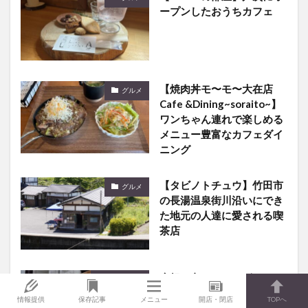
ープンしたおうちカフェ
【焼肉丼モ〜モ〜大在店
グルメ
Cafe &Dining~soraito~】
ワンちゃん連れで楽しめる
メニュー豊富なカフェダイ
ニング
【タビノトチュウ】竹田市
グルメ
の長湯温泉街川沿いにでき
た地元の人達に愛される喫
茶店
広報の方にインタビュー！
大分カフェ
期間限定ショップ【猿田彦
情報提供
保存記事
メニュー
開店・閉店
TOPへ
珈琲】の魅力を聞いてみた