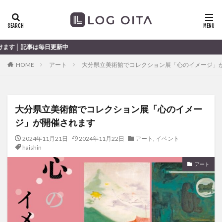
ランチ
開店
ディナー
花火
カテゴリー
日更新中
HOME
アート
大分県立美術館でコレクション展「心のイメージ」
タグ
chocozap
DE
GW
haiashin
haishi
大分県立美術館でコレクション展「心のイメー
haishin
haisin
haisnin
hasihin
hasishin
ジ」が開催されます
hishin
hqaishin
JR
kaiten
line
OPA
Paypay
PR
TOKIPO
TOYOTA
2024年11月21日
2024年11月22日
アート
,
イベント
haishin
あじさい
いちご
うみたまご
おでかけ
アート
お土産
お弁当
かき氷
からあげ
くじゅう連山
ねとらぼ
ひまわり
ふるさと納税
まつり
まとめ
みかん
むし湯
わさだタウン
わったん