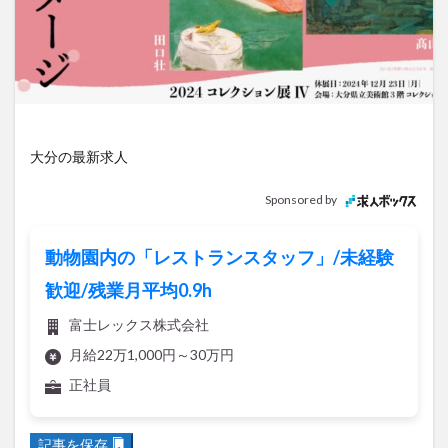
アイススケート
アウトドア
アサイーボウル
アフリカンサファリ
アミュプラザおおいた
アレンジレシピ
アートプラザ
イタリア料理
イベント
イルミネーション
インド料理
ウクライナ
オープン
カフェ
キャンプ
大分の最新求人
グルメ
コストコ
コスモス
コンビニ
コース料理
コーヒー
サイゼリヤ
サウナ
Sponsored by
ジェラート
ジゴロック
ジゴロック2025
ジャマイカ料理
ジャークチキン
スイーツ
動物園内の「レストランスタッフ」/未経験
スタバ
セレクトショップ
ソフトクリーム
歓迎/残業月平均0.9h
チキンカレー
テイクアウト
テレビ
富士レックス株式会社
トキハ本店
ハロウィン
ハンバーガー
月給22万1,000円～30万円
ハンバーグ
ハーモニーランド
パスタ
パフェ
正社員
パン
パーク
パークプレイス大分
ビアガーデン
ビール
ピザ
フェス
記事を保存