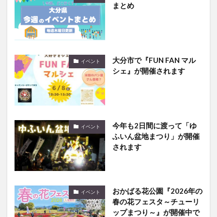
まとめ
大分市で『FUN FAN マル
イベント
シェ』が開催されます
今年も2日間に渡って「ゆ
イベント
ふいん盆地まつり」が開催
されます
おかばる花公園『2026年の
イベント
春の花フェスタ～チューリ
ップまつり～』が開催中で