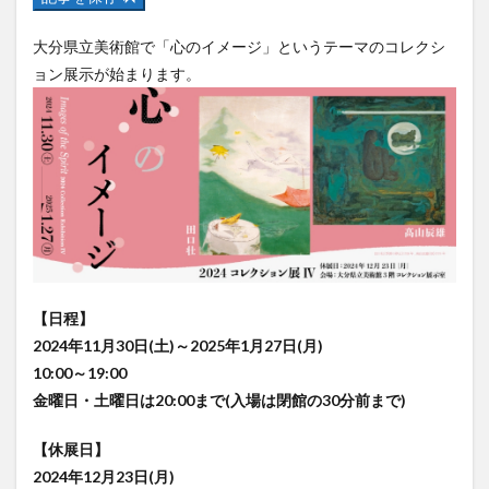
フルーツ
プレミアム商品券
プロレス
大分県立美術館で「心のイメージ」というテーマのコレクシ
ヘルシー
ペスカトーレ
ペット
ョン展示が始まります。
ホーバークラフト
ミヤマキリシマ
ラクテンチ
ラバーダック
ランチ
ラーメン
リニューアル
リンクスクエア
レトロ
レンタサイクル
中央町
中津市
中華料理
九重町
休業
佐伯市
佐伯市ランチ
佐賀関
体験レポ
保護猫
催事
公園
冬
初詣
別府
別府市
別府観光
古国府
古墳
古物
古着
台湾料理
和定食
和菓子
和食
【日程】
国東市
地獄めぐり
城島高原パーク
壁画
2024年11月30日(土)～2025年1月27日(月)
10:00～19:00
夏祭り
外貨両替機
大分みなと祭り
金曜日・土曜日は20:00まで(入場は閉館の30分前まで)
大分グルメ
大分スイーツ
大分ランチ
大分三好ヴァイセアドラー
大分市
大分市美術館
【休展日】
大分県
大分県立美術館
大分空港
大分駅
2024年12月23日(月)