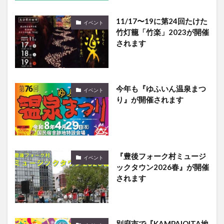
11/17〜19に第24回たけた
イベント
竹灯籠「竹楽」2023が開催
されます
今年も『ゆふいん温泉まつ
イベント
り』が開催されます
『豊後フォーク村ミュージ
イベント
ックタウン2026春』が開催
されます
別府市で『KAMPAIOITA地