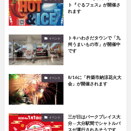
ト『ぐるフェス』が開催さ
れます
トキハわさだタウンで「九
イベント
州うまいもの市」が開催中
です
8/16に「杵築市納涼花火大
イベント
会」が開催されます
三が日はパークプレイス大
イベント
分⇔大分駅間でシャトルバ
スが運行されるそうです