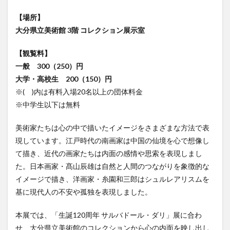
大分駅近く
大神ファーム
大谷翔平選手
【場所】
姫島村
子ども教室
子ども服
子育て
大分県立美術館 3階 コレクション展示室
宇佐市
居酒屋
屋台
平和市民公園能楽堂
【観覧料】
庄内町カフェ
府内
投票
挾間町
新幹線
一般 300（250）円
新店
日出
日出町
日田市
昆虫食
大学・高校生 200（150）円
明豊
書店
期間限定
本
杵築市
※( )内は有料入場20名以上の団体料金
津久見市
海開き
温泉
湧水
湯布院
※中学生以下は無料
滝
漢方
炭火焼き
焼き菓子
犬
美術家たちは心の中で描いたイメージをさまざまな方法で表
玖珠郡
由布市
由布院
甲子園
石仏
現しています。江戸時代の南画家は中国の仙境を心で想像し
磨崖仏
祝祭の広場
神社
祭り
秋
て描き、近代の画家たちは内面の感情や思索を表現しまし
移転
竹田
竹田市
竹田市ディナー
紅葉
た。日本画家・髙山辰雄は自然と人間のつながりを象徴的な
絵本
自動販売機
自転車
臼杵市
舞台
イメージで描き、洋画家・糸園和三郎はシュルレアリスムを
基に現代人の不安や孤独を表現しました。
芋
花
花火
茶碗蒸し
蕎麦
虹
衆議院選挙
複合公共施設
観光
観光スポット
本展では、「生誕120周年 サルバドール・ダリ」展に合わ
話題
豊後大野
豊後大野市
豊後高田市
せ、大分県立美術館のコレクションから心の内面を映し出し