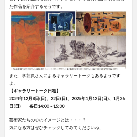
買い物
車
農業文化公園
道の駅
た作品を紹介するそうです。
鉄道ジオラマ
閉店
閉院
開店
開店閉店
開店閉店まとめ
開院
韓国
韓国料理
音楽
飛行機
飲み物
高崎山
鰻
検索
また、学芸員さんによるギャラリートークもあるようです
よ。
【ギャラリートーク日程】
2024年12月8日(日)、22日(日)、2025年1月12日(日)、1月26
日(日) 各日14:00～15:00
芸術家たちの心のイメージとは・・・？
気になる方はぜひチェックしてみてくださいね。