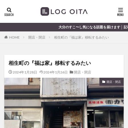
ランチ
開店
ディナー
花火
カテゴリー
大分のすこ〜し気になる話題を届けます │ 記事は毎日更新中
HOME
開店・閉店
相生町の『福は家』移転するみたい
タグ
chocozap
DE
GW
haiashin
haishi
相生町の『福は家』移転するみたい
haishin
haisin
haisnin
hasihin
hasishin
hishin
hqaishin
JR
kaiten
line
2024年1月28日
2024年1月26日
開店・閉店
OPA
Paypay
PR
TOKIPO
TOYOTA
開店・閉店
あじさい
いちご
うみたまご
おでかけ
お土産
お弁当
かき氷
からあげ
くじゅう連山
ねとらぼ
ひまわり
ふるさと納税
まつり
まとめ
みかん
むし湯
わさだタウン
わったん