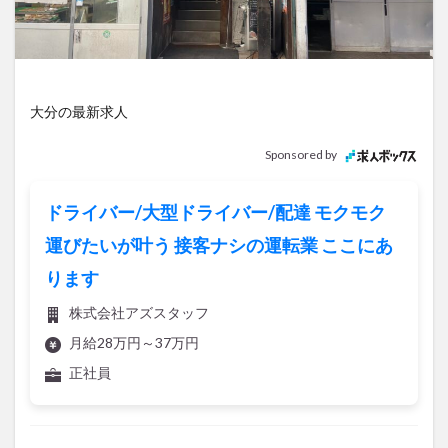
アイススケート
アウトドア
アサイーボウル
アフリカンサファリ
アミュプラザおおいた
アレンジレシピ
アートプラザ
イタリア料理
イベント
イルミネーション
インド料理
大分の最新求人
ウクライナ
オープン
カフェ
キャンプ
Sponsored by
グルメ
コストコ
コスモス
コンビニ
コース料理
コーヒー
サイゼリヤ
サウナ
ドライバー/大型ドライバー/配達 モクモク
ジェラート
ジゴロック
ジゴロック2025
運びたいが叶う 接客ナシの運転業 ここにあ
ジャマイカ料理
ジャークチキン
スイーツ
ります
スタバ
セレクトショップ
ソフトクリーム
チキンカレー
テイクアウト
テレビ
株式会社アズスタッフ
トキハ本店
ハロウィン
ハンバーガー
月給28万円～37万円
ハンバーグ
ハーモニーランド
パスタ
パフェ
正社員
パン
パーク
パークプレイス大分
ビアガーデン
ビール
ピザ
フェス
記事を保存