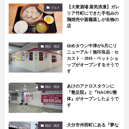
リア竹町にできた手包みの
鶏焼売や蒸籠蒸しが名物の
店
ゆめタウン中津が6月にリ
開店・閉店
ニューアル！無印良品・セ
カスト・JINS・ペットショ
ップがオープンするそうで
す
あけのアクロスタウンに
開店・閉店
『整足院』と『NAORU整
体』がオープンしたようで
す
大分市仲西町にある『夢な
開店・閉店
りち』が閉店したみたい