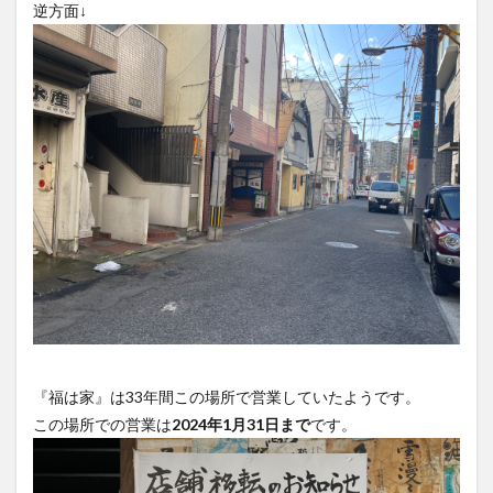
大分駅近く
大神ファーム
大谷翔平選手
姫島村
子ども教室
子ども服
子育て
宇佐市
居酒屋
屋台
平和市民公園能楽堂
庄内町カフェ
府内
投票
挾間町
新幹線
新店
日出
日出町
日田市
昆虫食
明豊
書店
期間限定
本
杵築市
津久見市
海開き
温泉
湧水
湯布院
滝
漢方
炭火焼き
焼き菓子
犬
玖珠郡
由布市
由布院
甲子園
石仏
磨崖仏
祝祭の広場
神社
祭り
秋
移転
竹田
竹田市
竹田市ディナー
紅葉
『福は家』は33年間この場所で営業していたようです。
絵本
自動販売機
自転車
臼杵市
舞台
この場所での営業は
2024年1月31日まで
です。
芋
花
花火
茶碗蒸し
蕎麦
虹
衆議院選挙
複合公共施設
観光
観光スポット
話題
豊後大野
豊後大野市
豊後高田市