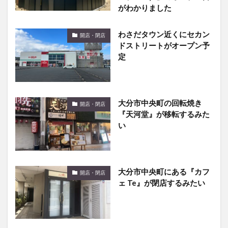
わさだタウン近くにセカン
開店・閉店
ドストリートがオープン予
定
大分市中央町の回転焼き
開店・閉店
『天河堂』が移転するみた
い
大分市中央町にある『カフ
開店・閉店
ェ Te』が閉店するみたい
【大衆酒場 蒸気浪漫】ガレ
グルメ