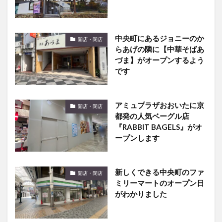
中央町にあるジョニーのか
開店・閉店
らあげの隣に【中華そばあ
づま】がオープンするよう
です
アミュプラザおおいたに京
開店・閉店
都発の人気ベーグル店
『RABBIT BAGELS』がオ
ープンします
新しくできる中央町のファ
開店・閉店
ミリーマートのオープン日
がわかりました
大分OPAにあるImpact
開店・閉店