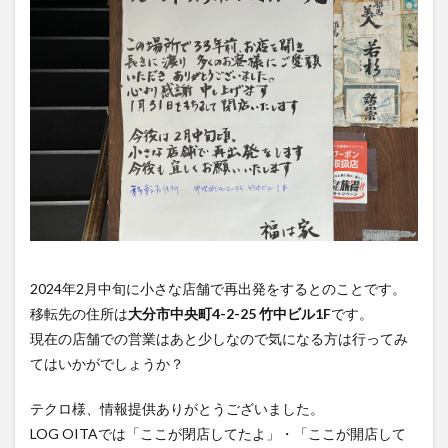
買い物
車
農業文化公園
道の駅
鉄道ジオラマ
閉店
閉院
開店
開店閉店
開店閉店まとめ
開院
韓国
韓国料理
音楽
飛行機
飲み物
高崎山
鰻
検索
2024年2月中旬に小さな店舗で再出発をするとのことです。
移転先の住所は
大分市中央町4-2-25 竹中ビル1F
です。
現在の店舗での営業はあと少しなので気になる方は行ってみ
てはいかがでしょうか？
テクロ様、情報提供ありがとうございました。
LOG OITAでは「ここが閉店してたよ」・「ここが開店して
たよ」などの情報提供を大募集しております。