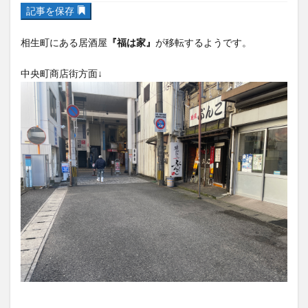
フルーツ
プレミアム商品券
プロレス
相生町にある居酒屋
『福は家』
が移転するようです。
ヘルシー
ペスカトーレ
ペット
ホーバークラフト
ミヤマキリシマ
ラクテンチ
中央町商店街方面↓
ラバーダック
ランチ
ラーメン
リニューアル
リンクスクエア
レトロ
レンタサイクル
中央町
中津市
中華料理
九重町
休業
佐伯市
佐伯市ランチ
佐賀関
体験レポ
保護猫
催事
公園
冬
初詣
別府
別府市
別府観光
古国府
古墳
古物
古着
台湾料理
和定食
和菓子
和食
国東市
地獄めぐり
城島高原パーク
壁画
夏祭り
外貨両替機
大分みなと祭り
大分グルメ
大分スイーツ
大分ランチ
大分三好ヴァイセアドラー
大分市
大分市美術館
逆方面↓
大分県
大分県立美術館
大分空港
大分駅